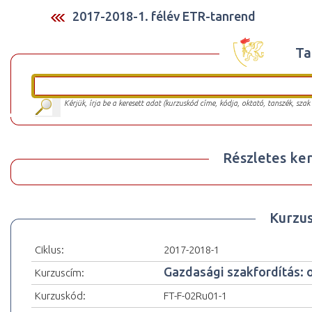
2017-2018-1. félév ETR-tanrend
Ta
Kérjük, írja be a keresett adat (kurzuskód címe, kódja, oktató, tanszék, szak
Részletes ker
Kurzu
Ciklus:
2017-2018-1
Gazdasági szakfordítás: o
Kurzuscím:
Kurzuskód:
FT-F-02Ru01-1