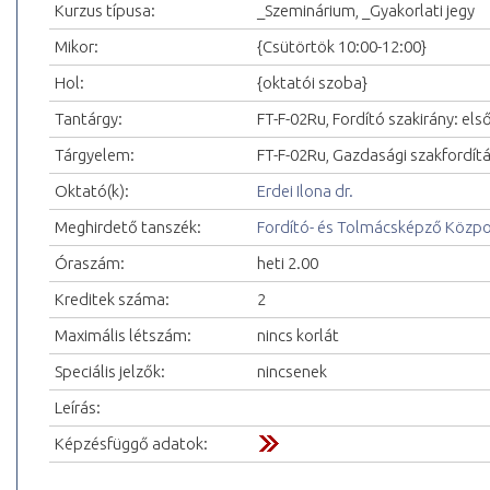
Kurzus típusa:
_Szeminárium, _Gyakorlati jegy
Mikor:
{Csütörtök 10:00-12:00}
Hol:
{oktatói szoba}
Tantárgy:
FT-F-02Ru, Fordító szakirány: első
Tárgyelem:
FT-F-02Ru, Gazdasági szakfordítás
Oktató(k):
Erdei Ilona dr.
Meghirdető tanszék:
Fordító- és Tolmácsképző Közp
Óraszám:
heti 2.00
Kreditek száma:
2
Maximális létszám:
nincs korlát
Speciális jelzők:
nincsenek
Leírás:
Képzésfüggő adatok: