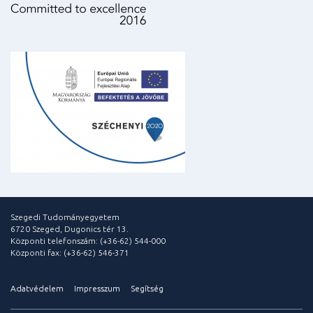
Szegedi Tudományegyetem
6720 Szeged, Dugonics tér 13.
Központi telefonszám: (+36-62) 544-000
Központi fax: (+36-62) 546-371
Adatvédelem
Impresszum
Segítség