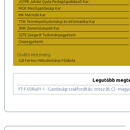
JGYPK Juhász Gyula Pedagógusképző Kar
MGK Mezőgazdasági Kar
MK Mérnöki Kar
TTIK Természettudományi és Informatikai Kar
ZMK Zeneművészeti Kar
SZTE Szegedi Tudományegyetem
Összegyetemi
Önálló intézmény
Gál Ferenc Hittudományi Főiskola
Legutóbb megte
FT-F-02Ru01-1 - Gazdasági szakfordítás: orosz (B, C) - magya