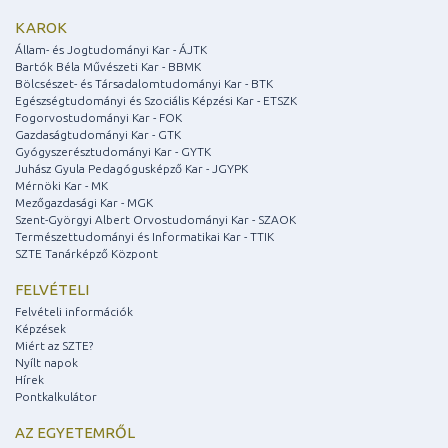
KAROK
Állam- és Jogtudományi Kar - ÁJTK
Bartók Béla Művészeti Kar - BBMK
Bölcsészet- és Társadalomtudományi Kar - BTK
Egészségtudományi és Szociális Képzési Kar - ETSZK
Fogorvostudományi Kar - FOK
Gazdaságtudományi Kar - GTK
Gyógyszerésztudományi Kar - GYTK
Juhász Gyula Pedagógusképző Kar - JGYPK
Mérnöki Kar - MK
Mezőgazdasági Kar - MGK
Szent-Györgyi Albert Orvostudományi Kar - SZAOK
Természettudományi és Informatikai Kar - TTIK
SZTE Tanárképző Központ
FELVÉTELI
Felvételi információk
Képzések
Miért az SZTE?
Nyílt napok
Hírek
Pontkalkulátor
AZ EGYETEMRŐL