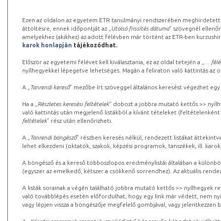
Ezen az oldalon az egyetem ETR tanulmányi rendszerében meghirdetett k
áttöltésre, ennek időpontját az „
Utolsó frissítés dátuma
” szövegnél ellenőr
amelyekhez (akikhez) az adott félévben már történt az ETR-ben kurzushi
karok honlapján
tájékozódhat.
Először az egyetemi félévet kell kiválasztania, ez az oldal tetején a „
… félé
nyílhegyekkel lépegetve lehetséges. Magán a feliraton való kattintás az old
A „
Tanrendi kereső
” mezőbe írt szöveggel általános keresést végezhet egy
Ha a „
Részletes keresési feltételek
” dobozt a jobbra mutató kettős >> nyílh
való kattintás után megjelenő listákból a kívánt tételeket (feltételenként
feltételek
” rész után ellenőrizheti.
A „
Tanrendi böngésző
” részben keresés nélkül, rendezett listákat áttekin
lehet elkezdeni (oktatók, szakok, képzési programok, tanszékek, ill. karok
A böngésző és a kereső többoszlopos eredménylistái általában a különböz
(egyszer az emelkedő, kétszer a csökkenő sorrendhez). Az aktuális rendez
A listák sorainak a végén található jobbra mutató kettős >> nyílhegyek r
való továbblépés esetén előfordulhat, hogy egy link már védett, nem nyi
vagy lépjen vissza a böngészője megfelelő gombjával, vagy jelentkezzen be