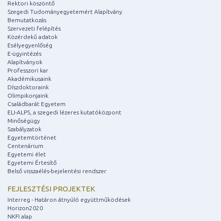
Rektori köszöntő
Szegedi Tudományegyetemért Alapítvány
Bemutatkozás
Szervezeti felépítés
Közérdekű adatok
Esélyegyenlőség
E-ügyintézés
Alapítványok
Professzori kar
Akadémikusaink
Díszdoktoraink
Olimpikonjaink
Családbarát Egyetem
ELI-ALPS, a szegedi lézeres kutatóközpont
Minőségügy
Szabályzatok
Egyetemtörténet
Centenárium
Egyetemi élet
Egyetemi Értesítő
Belső visszaélés-bejelentési rendszer
FEJLESZTÉSI PROJEKTEK
Interreg - Határon átnyúló együttműködések
Horizon2020
NKFI alap