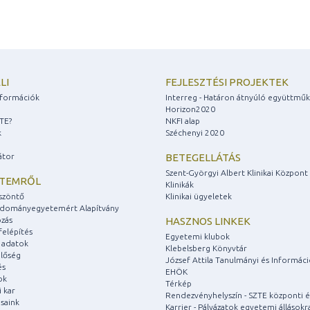
LI
FEJLESZTÉSI PROJEKTEK
információk
Interreg - Határon átnyúló együttmű
Horizon2020
ZTE?
NKFI alap
k
Széchenyi 2020
átor
BETEGELLÁTÁS
Szent-Györgyi Albert Klinikai Központ
ETEMRŐL
Klinikák
szöntő
Klinikai ügyeletek
udományegyetemért Alapítvány
zás
HASZNOS LINKEK
felépítés
Egyetemi klubok
 adatok
Klebelsberg Könyvtár
lőség
József Attila Tanulmányi és Informác
és
EHÖK
ok
Térkép
 kar
Rendezvényhelyszín - SZTE központi é
saink
Karrier - Pályázatok egyetemi állásokr