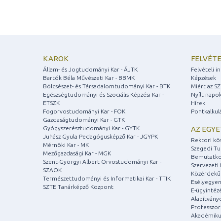
KAROK
FELVÉTE
Állam- és Jogtudományi Kar - ÁJTK
Felvételi 
Bartók Béla Művészeti Kar - BBMK
Képzések
Bölcsészet- és Társadalomtudományi Kar - BTK
Miért az S
Egészségtudományi és Szociális Képzési Kar -
Nyílt napo
ETSZK
Hírek
Fogorvostudományi Kar - FOK
Pontkalkul
Gazdaságtudományi Kar - GTK
Gyógyszerésztudományi Kar - GYTK
AZ EGY
Juhász Gyula Pedagógusképző Kar - JGYPK
Rektori kö
Mérnöki Kar - MK
Szegedi T
Mezőgazdasági Kar - MGK
Bemutatko
Szent-Györgyi Albert Orvostudományi Kar -
Szervezeti 
SZAOK
Közérdekű
Természettudományi és Informatikai Kar - TTIK
Esélyegyen
SZTE Tanárképző Központ
E-ügyintéz
Alapítvány
Professzori
Akadémiku