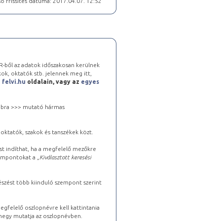
ó frissítés dátuma: 2017.04.07. 12:52
-ből az adatok időszakosan kerülnek
kok, oktatók stb. jelennek meg itt,
a
felvi.hu
oldalain, vagy az
egyes
 jobbra >>> mutató hármas
oktatók, szakok és tanszékek közt.
st indíthat, ha a megfelelő mezőkre
zempontokat a „
Kiválasztott keresési
észést több kiinduló szempont szerint
gfelelő oszlopnévre kell kattintania
lhegy mutatja az oszlopnévben.