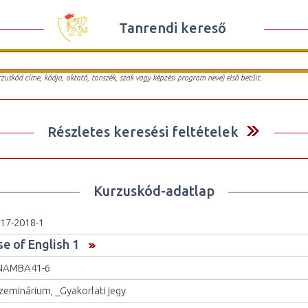
Tanrendi kereső
urzuskód címe, kódja, oktató, tanszék, szak vagy képzési program neve) első betűit.
Részletes keresési feltételek
Kurzuskód-adatlap
17-2018-1
se of English 1
NAMBA41-6
zeminárium, _Gyakorlati jegy