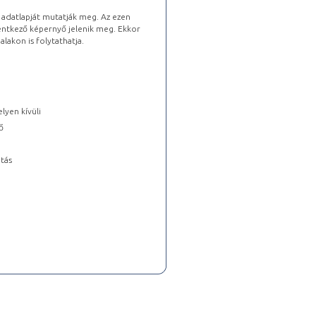
s adatlapját mutatják meg. Az ezen
lentkező képernyő jelenik meg. Ekkor
lakon is folytathatja.
lyen kívüli
ő
tás