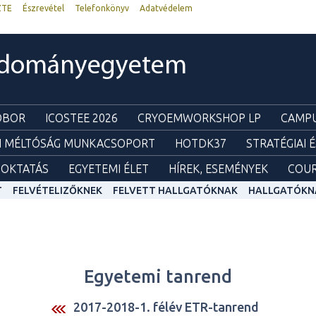
ZTE
Észrevétel
Telefonkönyv
Adatvédelem
udományegyetem
ZOBOR
ICOSTEE 2026
CRYOEMWORKSHOP LP
CAMPU
I MÉLTÓSÁG MUNKACSOPORT
HOTDK37
STRATÉGIAI 
OKTATÁS
EGYETEMI ÉLET
HÍREK, ESEMÉNYEK
COUR
T
FELVÉTELIZŐKNEK
FELVETT HALLGATÓKNAK
HALLGATÓKN
Egyetemi tanrend
2017-2018-1. félév ETR-tanrend