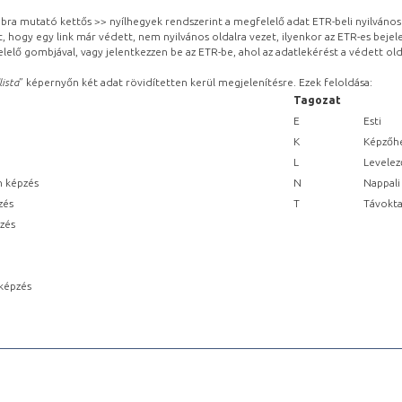
obbra mutató kettős >> nyílhegyek rendszerint a megfelelő adat ETR-beli nyilváno
, hogy egy link már védett, nem nyilvános oldalra vezet, ilyenkor az ETR-es beje
lelő gombjával, vagy jelentkezzen be az ETR-be, ahol az adatlekérést a védett olda
lista
” képernyőn két adat rövidítetten kerül megjelenítésre. Ezek feloldása:
Tagozat
E
Esti
K
Képzőhe
L
Levelez
n képzés
N
Nappali
zés
T
Távokta
pzés
képzés