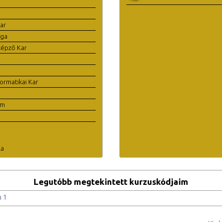
ar
ága
képző Kar
ormatikai Kar
em
la
Legutóbb megtekintett kurzuskódjaim
h 1