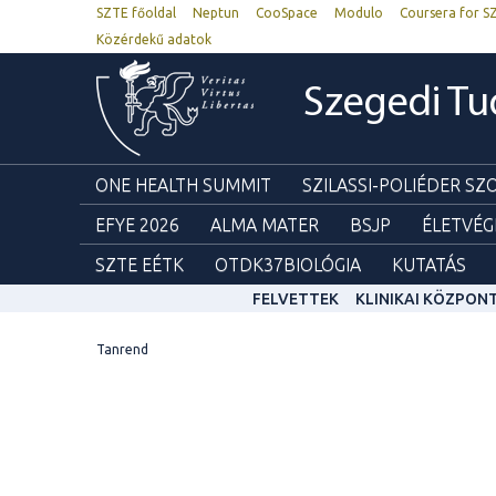
SZTE főoldal
Neptun
CooSpace
Modulo
Coursera for S
Közérdekű adatok
Szegedi T
ONE HEALTH SUMMIT
SZILASSI-POLIÉDER S
EFYE 2026
ALMA MATER
BSJP
ÉLETVÉG
SZTE EÉTK
OTDK37BIOLÓGIA
KUTATÁS
FELVETTEK
KLINIKAI KÖZPON
Tanrend