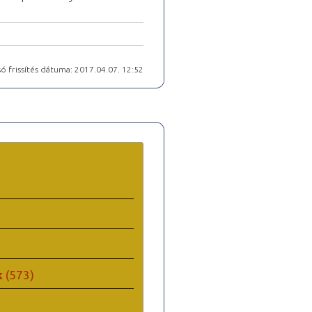
ó frissítés dátuma: 2017.04.07. 12:52
k
(573)