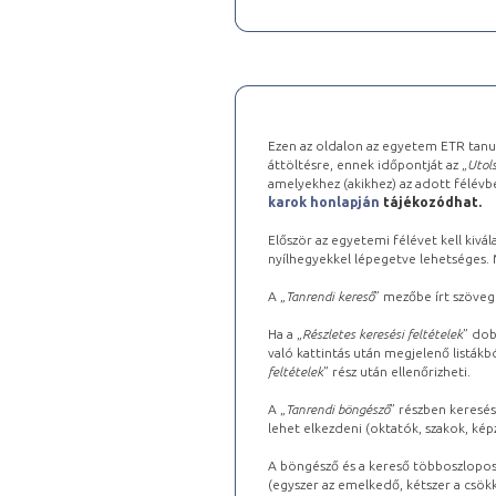
Ezen az oldalon az egyetem ETR tanu
áttöltésre, ennek időpontját az „
Utols
amelyekhez (akikhez) az adott félév
karok honlapján
tájékozódhat.
Először az egyetemi félévet kell kivála
nyílhegyekkel lépegetve lehetséges. Ma
A „
Tanrendi kereső
” mezőbe írt szöveg
Ha a „
Részletes keresési feltételek
” dob
való kattintás után megjelenő listákbó
feltételek
” rész után ellenőrizheti.
A „
Tanrendi böngésző
” részben keresés
lehet elkezdeni (oktatók, szakok, képz
A böngésző és a kereső többoszlopos 
(egyszer az emelkedő, kétszer a csök