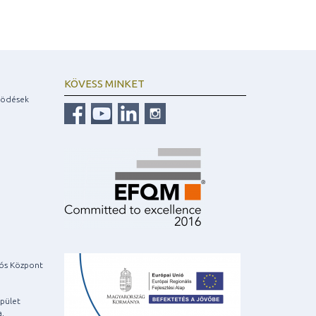
KÖVESS MINKET
ködések
iós Központ
pület
a,