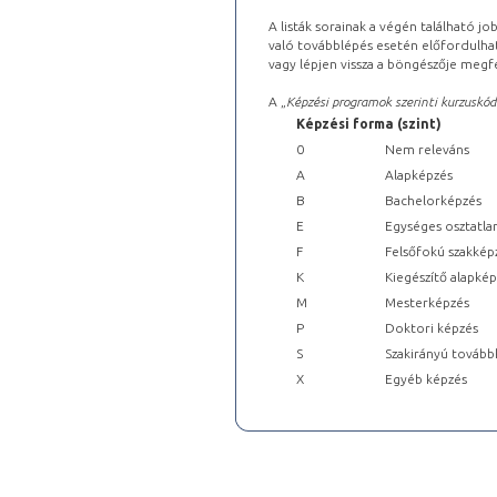
A listák sorainak a végén található j
való továbblépés esetén előfordulhat
vagy lépjen vissza a böngészője megfe
A „
Képzési programok szerinti kurzuskód
Képzési forma (szint)
0
Nem releváns
A
Alapképzés
B
Bachelorképzés
E
Egységes osztatla
F
Felsőfokú szakkép
K
Kiegészítő alapké
M
Mesterképzés
P
Doktori képzés
S
Szakirányú tovább
X
Egyéb képzés