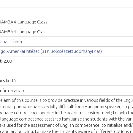
AMBA4, Language Class
AMBA4, Language Class
lnár Tímea
gol-Amerikai Intézet
(
BTK Bölcsészettudományi Kar
)
ti 2.00
ncs korlát
nfirmálandó
e aim of this course is to provide practice in various fields of the Eng
ammar phenomena especially difficult for a Hungarian speaker; to pra
nguage competence needed in the academic environment; to help th
 language competence tests; to familiarise the students with the var
sks used for the assessment of English competence; to initialise and
cabulary building; to make the students aware of different options 