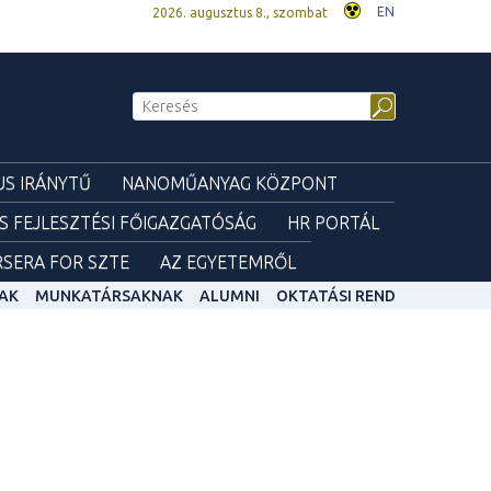
EN
2026. augusztus 8., szombat
S IRÁNYTŰ
NANOMŰANYAG KÖZPONT
ÉS FEJLESZTÉSI FŐIGAZGATÓSÁG
HR PORTÁL
SERA FOR SZTE
AZ EGYETEMRŐL
AK
MUNKATÁRSAKNAK
ALUMNI
OKTATÁSI REND