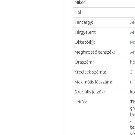
Mikor:
Hol:
Tantárgy:
AN
Tárgyelem:
AN
Oktató(k):
Mo
Meghirdető tanszék:
An
Óraszám:
he
Kreditek száma:
3
Maximális létszám:
ni
Speciális jelzők:
ko
Leírás:
Th
gr
la
at
ta
vo