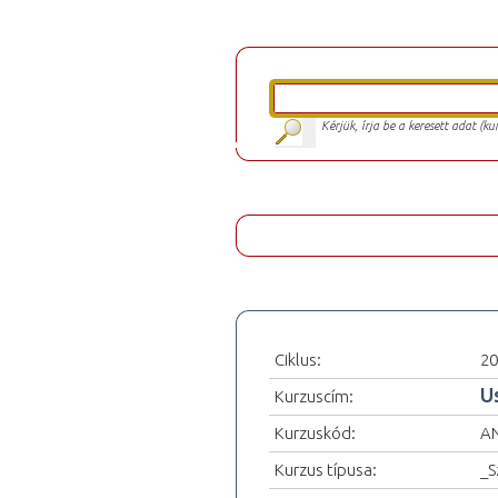
Kérjük, írja be a keresett adat (k
Ciklus:
20
U
Kurzuscím:
Kurzuskód:
A
Kurzus típusa:
_S