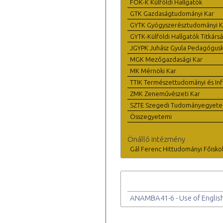
FOK-K Külföldi Hallgatók
GTK Gazdaságtudományi Kar
GYTK Gyógyszerésztudományi K
GYTK-Külföldi Hallgatók Titkárs
JGYPK Juhász Gyula Pedagógus
MGK Mezőgazdasági Kar
MK Mérnöki Kar
TTIK Természettudományi és Inf
ZMK Zeneművészeti Kar
SZTE Szegedi Tudományegyet
Összegyetemi
Önálló intézmény
Gál Ferenc Hittudományi Főisko
ANAMBA41-6 - Use of Englis