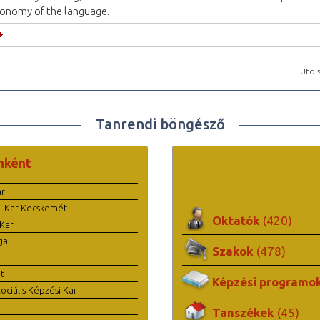
onomy of the language.
Utols
Tanrendi böngésző
nként
ar
i Kar Kecskemét
Oktatók
(420)
Kar
ga
Szakok
(478)
t
Képzési programo
ciális Képzési Kar
Tanszékek
(45)