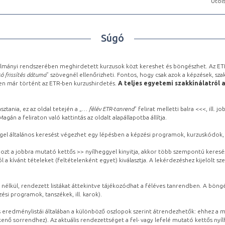
Utols
Súgó
lmányi rendszerében meghirdetett kurzusok közt kereshet és böngészhet. Az ETR
ó frissítés dátuma
” szövegnél ellenőrizheti. Fontos, hogy csak azok a képzések, sza
ben már történt az ETR-ben kurzushirdetés.
A teljes egyetemi szakkínálatról 
sztania, ez az oldal tetején a „
… félév ETR-tanrend
” felirat melletti balra <<<, ill.
gán a feliraton való kattintás az oldalt alapállapotba állítja.
gel általános keresést végezhet egy lépésben a képzési programok, kurzuskódok, 
ozt a jobbra mutató kettős >> nyílheggyel kinyitja, akkor több szempontú keresé
l a kívánt tételeket (feltételenként egyet) kiválasztja. A lekérdezéshez kijelölt s
 nélkül, rendezett listákat áttekintve tájékozódhat a féléves tanrendben. A böng
ési programok, tanszékek, ill. karok).
eredménylistái általában a különböző oszlopok szerint átrendezhetők: ehhez a me
kenő sorrendhez). Az aktuális rendezettséget a fel- vagy lefelé mutató kettős nyí