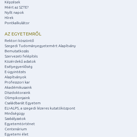
Képzések
Miért az SZTE?
Nyílt napok
Hírek
Pontkalkulátor
AZ EGYETEMRŐL
Rektori köszöntő
Szegedi Tudományegyetemért Alapítvány
Bemutatkozás
Szervezeti felépítés
Közérdekű adatok
Esélyegyenlőség
E-ügyintézés
Alapítványok
Professzori kar
Akadémikusaink
Díszdoktoraink
Olimpikonjaink
Családbarát Egyetem
ELI-ALPS, a szegedi lézeres kutatóközpont
Minőségügy
Szabályzatok
Egyetemtörténet
Centenárium
Egyetemi élet