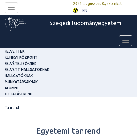
2026. augusztus 8., szombat
Toggle
EN
navigation
Szegedi Tudományegyetem
Toggl
navig
FELVETTEK
KLINIKAI KÖZPONT
FELVÉTELIZŐKNEK
FELVETT HALLGATÓKNAK
HALLGATÓKNAK
MUNKATÁRSAKNAK
ALUMNI
OKTATÁSI REND
Tanrend
Egyetemi tanrend