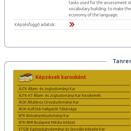
tasks used for the assessment of
vocabulary building; to make th
economy of the language.
Képzésfüggő adatok:
Tanre
Képzések karonként
ÁJTK Állam- és Jogtudományi Kar
ÁJTK-KT Állam- és Jogtudományi Kar Kecskemét
ÁOK Általános Orvostudományi Kar
ÁOK-Külföldi Hallgatók Titkársága
BTK Bölcsészettudományi Kar
BTK-BMI Budapest Média Intézet
ETSZK Egészségtudományi és Szociális Képzési Kar