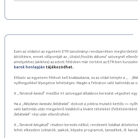
Ezen az oldalon az egyetem ETR tanulmányi rendszerében meghirdetett k
áttöltésre, ennek időpontját az „
Utolsó frissítés dátuma
” szövegnél ellenőr
amelyekhez (akikhez) az adott félévben már történt az ETR-ben kurzushi
karok honlapján
tájékozódhat.
Először az egyetemi félévet kell kiválasztania, ez az oldal tetején a „
… félé
nyílhegyekkel lépegetve lehetséges. Magán a feliraton való kattintás az old
A „
Tanrendi kereső
” mezőbe írt szöveggel általános keresést végezhet egy
Ha a „
Részletes keresési feltételek
” dobozt a jobbra mutató kettős >> nyílh
való kattintás után megjelenő listákból a kívánt tételeket (feltételenként
feltételek
” rész után ellenőrizheti.
A „
Tanrendi böngésző
” részben keresés nélkül, rendezett listákat áttekin
lehet elkezdeni (oktatók, szakok, képzési programok, tanszékek, ill. karok