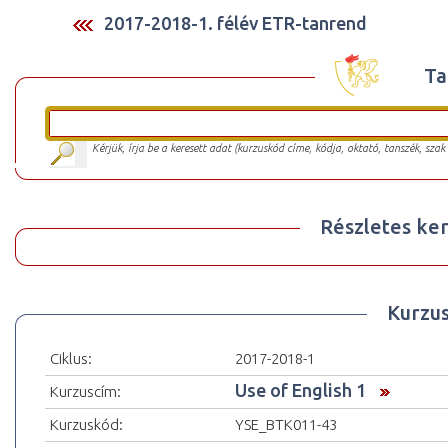
2017-2018-1. félév ETR-tanrend
Ta
Kérjük, írja be a keresett adat (kurzuskód címe, kódja, oktató, tanszék, szak
Részletes ker
Kurzu
Ciklus:
2017-2018-1
Use of English 1
Kurzuscím:
Kurzuskód:
YSE_BTK011-43