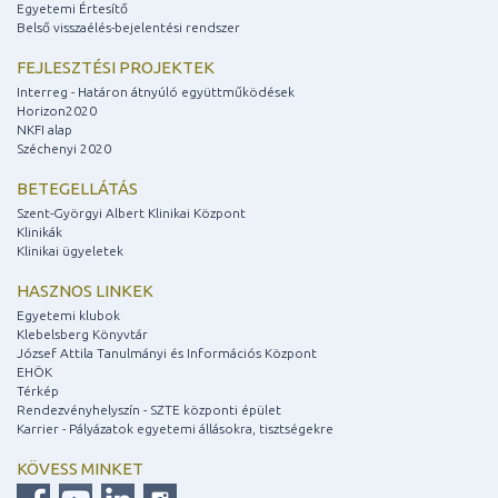
Egyetemi Értesítő
Belső visszaélés-bejelentési rendszer
FEJLESZTÉSI PROJEKTEK
Interreg - Határon átnyúló együttműködések
Horizon2020
NKFI alap
Széchenyi 2020
BETEGELLÁTÁS
Szent-Györgyi Albert Klinikai Központ
Klinikák
Klinikai ügyeletek
HASZNOS LINKEK
Egyetemi klubok
Klebelsberg Könyvtár
József Attila Tanulmányi és Információs Központ
EHÖK
Térkép
Rendezvényhelyszín - SZTE központi épület
Karrier - Pályázatok egyetemi állásokra, tisztségekre
KÖVESS MINKET