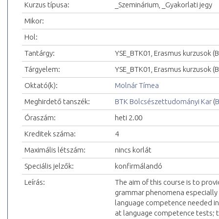
Kurzus típusa:
_Szeminárium, _Gyakorlati jegy
Mikor:
Hol:
Tantárgy:
YSE_BTK01, Erasmus kurzusok (
Tárgyelem:
YSE_BTK01, Erasmus kurzusok (
Oktató(k):
Molnár Tímea
Meghirdető tanszék:
BTK Bölcsészettudományi Kar
(
B
Óraszám:
heti 2.00
Kreditek száma:
4
Maximális létszám:
nincs korlát
Speciális jelzők:
konfirmálandó
Leírás:
The aim of this course is to provi
grammar phenomena especially dif
language competence needed in 
at language competence tests; to