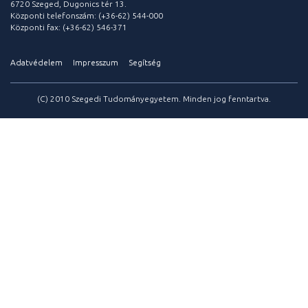
6720 Szeged, Dugonics tér 13.
Központi telefonszám: (+36-62) 544-000
Központi fax: (+36-62) 546-371
Adatvédelem
Impresszum
Segítség
(C) 2010 Szegedi Tudományegyetem. Minden jog fenntartva.