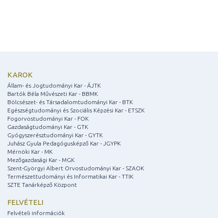
KAROK
Állam- és Jogtudományi Kar - ÁJTK
Bartók Béla Művészeti Kar - BBMK
Bölcsészet- és Társadalomtudományi Kar - BTK
Egészségtudományi és Szociális Képzési Kar - ETSZK
Fogorvostudományi Kar - FOK
Gazdaságtudományi Kar - GTK
Gyógyszerésztudományi Kar - GYTK
Juhász Gyula Pedagógusképző Kar - JGYPK
Mérnöki Kar - MK
Mezőgazdasági Kar - MGK
Szent-Györgyi Albert Orvostudományi Kar - SZAOK
Természettudományi és Informatikai Kar - TTIK
SZTE Tanárképző Központ
FELVÉTELI
Felvételi információk