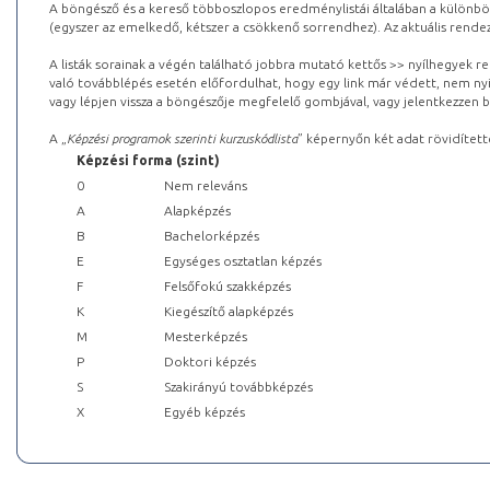
A böngésző és a kereső többoszlopos eredménylistái általában a különböz
(egyszer az emelkedő, kétszer a csökkenő sorrendhez). Az aktuális rendez
A listák sorainak a végén található jobbra mutató kettős >> nyílhegyek r
való továbblépés esetén előfordulhat, hogy egy link már védett, nem nyi
vagy lépjen vissza a böngészője megfelelő gombjával, vagy jelentkezzen be
A „
Képzési programok szerinti kurzuskódlista
” képernyőn két adat rövidített
Képzési forma (szint)
0
Nem releváns
A
Alapképzés
B
Bachelorképzés
E
Egységes osztatlan képzés
F
Felsőfokú szakképzés
K
Kiegészítő alapképzés
M
Mesterképzés
P
Doktori képzés
S
Szakirányú továbbképzés
X
Egyéb képzés