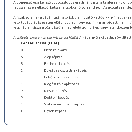
A böngésző és a kereső többoszlopos eredménylistái általában a különböz
(egyszer az emelkedő, kétszer a csökkenő sorrendhez). Az aktuális rendez
A listák sorainak a végén található jobbra mutató kettős >> nyílhegyek r
való továbblépés esetén előfordulhat, hogy egy link már védett, nem nyi
vagy lépjen vissza a böngészője megfelelő gombjával, vagy jelentkezzen be
A „
Képzési programok szerinti kurzuskódlista
” képernyőn két adat rövidített
Képzési forma (szint)
0
Nem releváns
A
Alapképzés
B
Bachelorképzés
E
Egységes osztatlan képzés
F
Felsőfokú szakképzés
K
Kiegészítő alapképzés
M
Mesterképzés
P
Doktori képzés
S
Szakirányú továbbképzés
X
Egyéb képzés