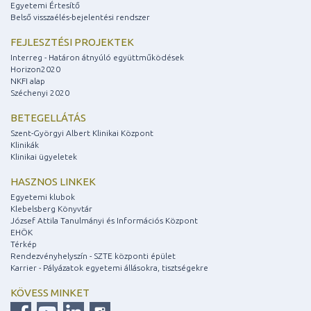
Egyetemi Értesítő
Belső visszaélés-bejelentési rendszer
FEJLESZTÉSI PROJEKTEK
Interreg - Határon átnyúló együttműködések
Horizon2020
NKFI alap
Széchenyi 2020
BETEGELLÁTÁS
Szent-Györgyi Albert Klinikai Központ
Klinikák
Klinikai ügyeletek
HASZNOS LINKEK
Egyetemi klubok
Klebelsberg Könyvtár
József Attila Tanulmányi és Információs Központ
EHÖK
Térkép
Rendezvényhelyszín - SZTE központi épület
Karrier - Pályázatok egyetemi állásokra, tisztségekre
KÖVESS MINKET