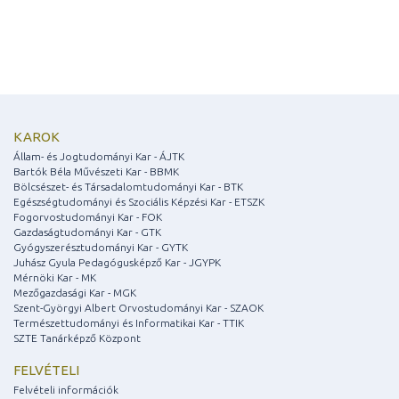
KAROK
Állam- és Jogtudományi Kar - ÁJTK
Bartók Béla Művészeti Kar - BBMK
Bölcsészet- és Társadalomtudományi Kar - BTK
Egészségtudományi és Szociális Képzési Kar - ETSZK
Fogorvostudományi Kar - FOK
Gazdaságtudományi Kar - GTK
Gyógyszerésztudományi Kar - GYTK
Juhász Gyula Pedagógusképző Kar - JGYPK
Mérnöki Kar - MK
Mezőgazdasági Kar - MGK
Szent-Györgyi Albert Orvostudományi Kar - SZAOK
Természettudományi és Informatikai Kar - TTIK
SZTE Tanárképző Központ
FELVÉTELI
Felvételi információk