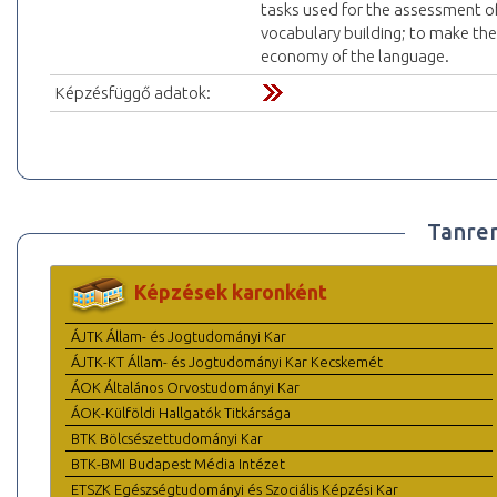
tasks used for the assessment of
vocabulary building; to make th
economy of the language.
Képzésfüggő adatok:
Tanre
Képzések karonként
ÁJTK Állam- és Jogtudományi Kar
ÁJTK-KT Állam- és Jogtudományi Kar Kecskemét
ÁOK Általános Orvostudományi Kar
ÁOK-Külföldi Hallgatók Titkársága
BTK Bölcsészettudományi Kar
BTK-BMI Budapest Média Intézet
ETSZK Egészségtudományi és Szociális Képzési Kar