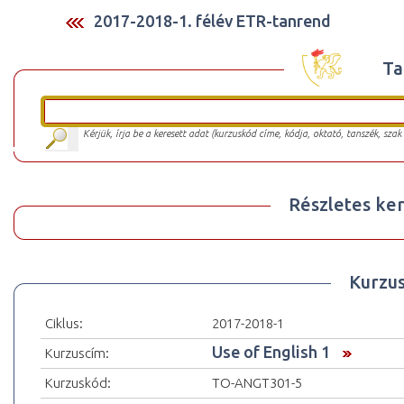
2017-2018-1. félév ETR-tanrend
Ta
Kérjük, írja be a keresett adat (kurzuskód címe, kódja, oktató, tanszék, szak
Részletes ker
Kurzu
Ciklus:
2017-2018-1
Use of English 1
Kurzuscím:
Kurzuskód:
TO-ANGT301-5