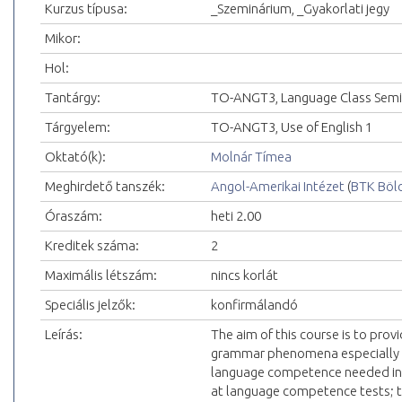
Kurzus típusa:
_Szeminárium, _Gyakorlati jegy
Mikor:
Hol:
Tantárgy:
TO-ANGT3, Language Class Semi
Tárgyelem:
TO-ANGT3, Use of English 1
Oktató(k):
Molnár Tímea
Meghirdető tanszék:
Angol-Amerikai Intézet
(
BTK Böl
Óraszám:
heti 2.00
Kreditek száma:
2
Maximális létszám:
nincs korlát
Speciális jelzők:
konfirmálandó
Leírás:
The aim of this course is to provi
grammar phenomena especially dif
language competence needed in 
at language competence tests; to