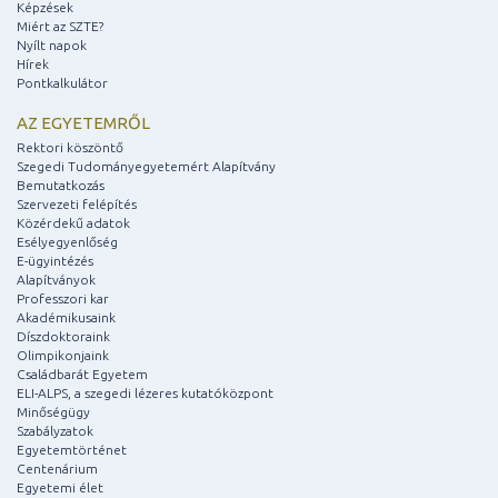
Képzések
Miért az SZTE?
Nyílt napok
Hírek
Pontkalkulátor
AZ EGYETEMRŐL
Rektori köszöntő
Szegedi Tudományegyetemért Alapítvány
Bemutatkozás
Szervezeti felépítés
Közérdekű adatok
Esélyegyenlőség
E-ügyintézés
Alapítványok
Professzori kar
Akadémikusaink
Díszdoktoraink
Olimpikonjaink
Családbarát Egyetem
ELI-ALPS, a szegedi lézeres kutatóközpont
Minőségügy
Szabályzatok
Egyetemtörténet
Centenárium
Egyetemi élet