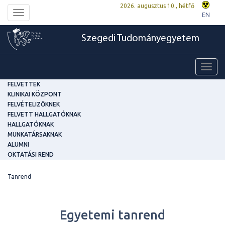
2026. augusztus 10., hétfő
Toggle
EN
navigation
Szegedi Tudományegyetem
Toggl
navig
FELVETTEK
KLINIKAI KÖZPONT
FELVÉTELIZŐKNEK
FELVETT HALLGATÓKNAK
HALLGATÓKNAK
MUNKATÁRSAKNAK
ALUMNI
OKTATÁSI REND
Tanrend
Egyetemi tanrend