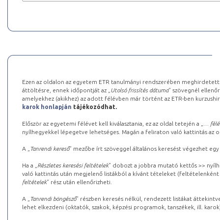
Ezen az oldalon az egyetem ETR tanulmányi rendszerében meghirdetett k
áttöltésre, ennek időpontját az „
Utolsó frissítés dátuma
” szövegnél ellenőr
amelyekhez (akikhez) az adott félévben már történt az ETR-ben kurzushi
karok honlapján
tájékozódhat.
Először az egyetemi félévet kell kiválasztania, ez az oldal tetején a „
… félé
nyílhegyekkel lépegetve lehetséges. Magán a feliraton való kattintás az old
A „
Tanrendi kereső
” mezőbe írt szöveggel általános keresést végezhet egy
Ha a „
Részletes keresési feltételek
” dobozt a jobbra mutató kettős >> nyílh
való kattintás után megjelenő listákból a kívánt tételeket (feltételenként
feltételek
” rész után ellenőrizheti.
A „
Tanrendi böngésző
” részben keresés nélkül, rendezett listákat áttekin
lehet elkezdeni (oktatók, szakok, képzési programok, tanszékek, ill. karok