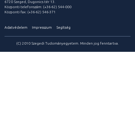
6720 Szeged, Dugonics tér 13.
Központi telefonszám: (+36-62) 544-000
Központi fax: (+36-62) 546-371
Adatvédelem
Impresszum
Segítség
(C) 2010 Szegedi Tudományegyetem. Minden jog fenntartva.