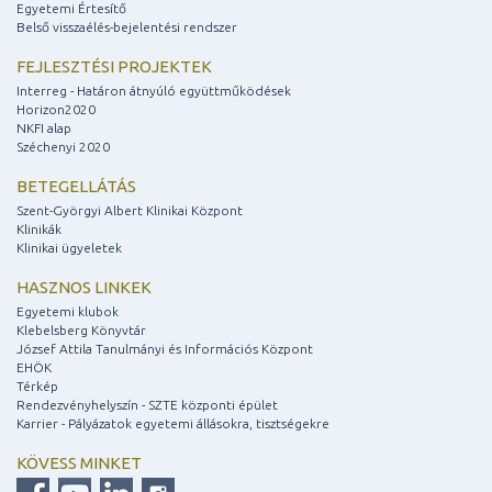
Egyetemi Értesítő
Belső visszaélés-bejelentési rendszer
FEJLESZTÉSI PROJEKTEK
Interreg - Határon átnyúló együttműködések
Horizon2020
NKFI alap
Széchenyi 2020
BETEGELLÁTÁS
Szent-Györgyi Albert Klinikai Központ
Klinikák
Klinikai ügyeletek
HASZNOS LINKEK
Egyetemi klubok
Klebelsberg Könyvtár
József Attila Tanulmányi és Információs Központ
EHÖK
Térkép
Rendezvényhelyszín - SZTE központi épület
Karrier - Pályázatok egyetemi állásokra, tisztségekre
KÖVESS MINKET