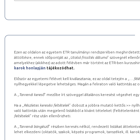
Ezen az oldalon az egyetem ETR tanulmányi rendszerében meghirdetett k
áttöltésre, ennek időpontját az „
Utolsó frissítés dátuma
” szövegnél ellenőr
amelyekhez (akikhez) az adott félévben már történt az ETR-ben kurzushi
karok honlapján
tájékozódhat.
Először az egyetemi félévet kell kiválasztania, ez az oldal tetején a „
… félé
nyílhegyekkel lépegetve lehetséges. Magán a feliraton való kattintás az old
A „
Tanrendi kereső
” mezőbe írt szöveggel általános keresést végezhet egy
Ha a „
Részletes keresési feltételek
” dobozt a jobbra mutató kettős >> nyílh
való kattintás után megjelenő listákból a kívánt tételeket (feltételenként
feltételek
” rész után ellenőrizheti.
A „
Tanrendi böngésző
” részben keresés nélkül, rendezett listákat áttekin
lehet elkezdeni (oktatók, szakok, képzési programok, tanszékek, ill. karok