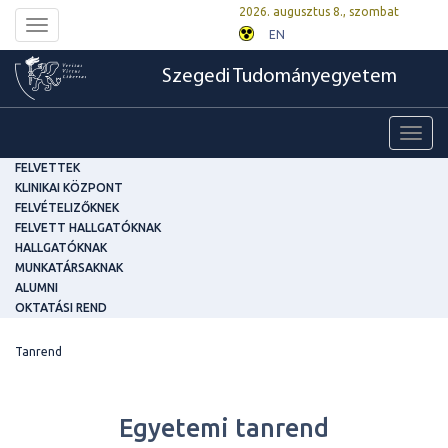
2026. augusztus 8., szombat
Toggle
EN
navigation
Szegedi Tudományegyetem
Toggl
navig
FELVETTEK
KLINIKAI KÖZPONT
FELVÉTELIZŐKNEK
FELVETT HALLGATÓKNAK
HALLGATÓKNAK
MUNKATÁRSAKNAK
ALUMNI
OKTATÁSI REND
Tanrend
Egyetemi tanrend