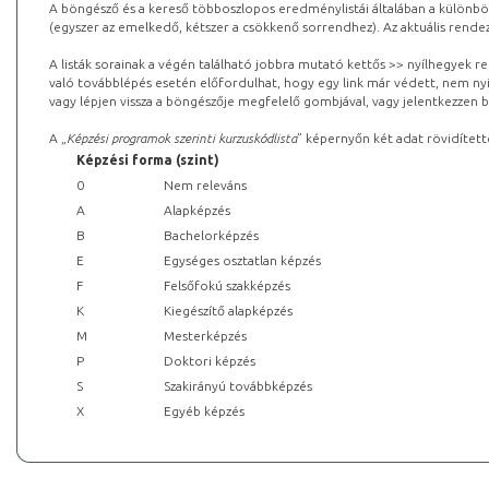
A böngésző és a kereső többoszlopos eredménylistái általában a különböz
(egyszer az emelkedő, kétszer a csökkenő sorrendhez). Az aktuális rendez
A listák sorainak a végén található jobbra mutató kettős >> nyílhegyek r
való továbblépés esetén előfordulhat, hogy egy link már védett, nem nyi
vagy lépjen vissza a böngészője megfelelő gombjával, vagy jelentkezzen be
A „
Képzési programok szerinti kurzuskódlista
” képernyőn két adat rövidített
Képzési forma (szint)
0
Nem releváns
A
Alapképzés
B
Bachelorképzés
E
Egységes osztatlan képzés
F
Felsőfokú szakképzés
K
Kiegészítő alapképzés
M
Mesterképzés
P
Doktori képzés
S
Szakirányú továbbképzés
X
Egyéb képzés