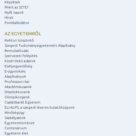
Képzések
Miért az SZTE?
Nyílt napok
Hírek
Pontkalkulátor
AZ EGYETEMRŐL
Rektori köszöntő
Szegedi Tudományegyetemért Alapítvány
Bemutatkozás
Szervezeti felépítés
Közérdekű adatok
Esélyegyenlőség
E-ügyintézés
Alapítványok
Professzori kar
Akadémikusaink
Díszdoktoraink
Olimpikonjaink
Családbarát Egyetem
ELI-ALPS, a szegedi lézeres kutatóközpont
Minőségügy
Szabályzatok
Egyetemtörténet
Centenárium
Egyetemi élet