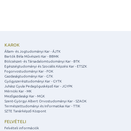
KAROK
Állam- és Jogtudományi Kar - ÁJTK
Bartók Béla Művészeti Kar - BBMK
Bölcsészet- és Társadalomtudományi Kar - BTK
Egészségtudományi és Szociális Képzési Kar - ETSZK
Fogorvostudományi Kar - FOK
Gazdaságtudományi Kar - GTK
Gyógyszerésztudományi Kar - GYTK
Juhász Gyula Pedagógusképző Kar - JGYPK
Mérnöki Kar - MK
Mezőgazdasági Kar - MGK
Szent-Györgyi Albert Orvostudományi Kar - SZAOK
Természettudományi és Informatikai Kar - TTIK
SZTE Tanárképző Központ
FELVÉTELI
Felvételi információk