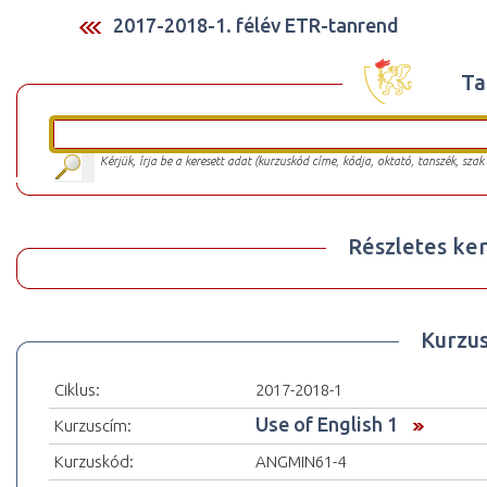
2017-2018-1. félév ETR-tanrend
Ta
Kérjük, írja be a keresett adat (kurzuskód címe, kódja, oktató, tanszék, szak
Részletes ker
Kurzu
Ciklus:
2017-2018-1
Use of English 1
Kurzuscím:
Kurzuskód:
ANGMIN61-4