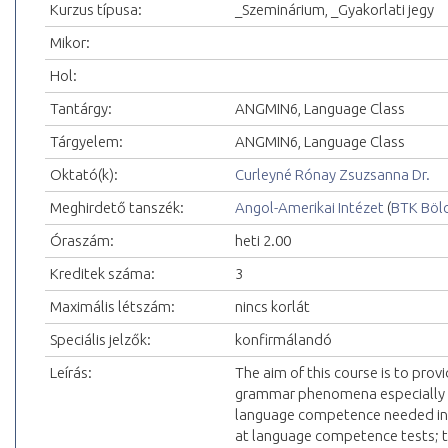
Kurzus típusa:
_Szeminárium, _Gyakorlati jegy
Mikor:
Hol:
Tantárgy:
ANGMIN6, Language Class
Tárgyelem:
ANGMIN6, Language Class
Oktató(k):
Curleyné Rónay Zsuzsanna Dr.
Meghirdető tanszék:
Angol-Amerikai Intézet
(
BTK Böl
Óraszám:
heti 2.00
Kreditek száma:
3
Maximális létszám:
nincs korlát
Speciális jelzők:
konfirmálandó
Leírás:
The aim of this course is to provi
grammar phenomena especially dif
language competence needed in 
at language competence tests; to