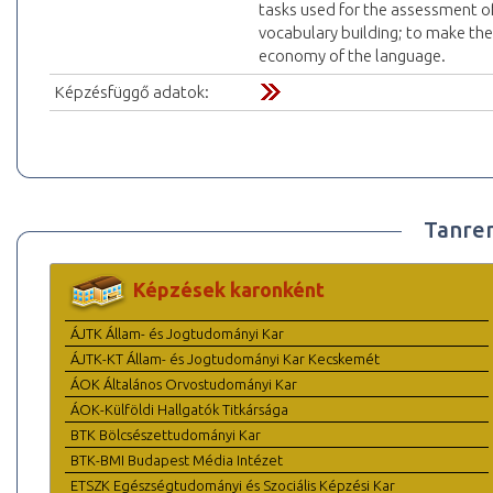
tasks used for the assessment of
vocabulary building; to make th
economy of the language.
Képzésfüggő adatok:
Tanre
Képzések karonként
ÁJTK Állam- és Jogtudományi Kar
ÁJTK-KT Állam- és Jogtudományi Kar Kecskemét
ÁOK Általános Orvostudományi Kar
ÁOK-Külföldi Hallgatók Titkársága
BTK Bölcsészettudományi Kar
BTK-BMI Budapest Média Intézet
ETSZK Egészségtudományi és Szociális Képzési Kar