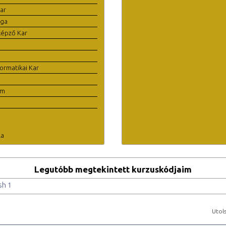
ar
ága
képző Kar
ormatikai Kar
em
la
Legutóbb megtekintett kurzuskódjaim
sh 1
Utols