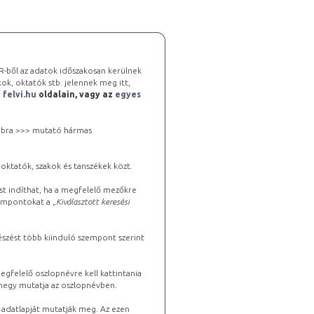
-ből az adatok időszakosan kerülnek
kok, oktatók stb. jelennek meg itt,
a
felvi.hu
oldalain, vagy az
egyes
 jobbra >>> mutató hármas
oktatók, szakok és tanszékek közt.
st indíthat, ha a megfelelő mezőkre
zempontokat a „
Kiválasztott keresési
észést több kiinduló szempont szerint
gfelelő oszlopnévre kell kattintania
lhegy mutatja az oszlopnévben.
s adatlapját mutatják meg. Az ezen