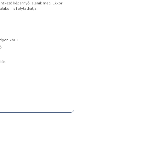
lentkező képernyő jelenik meg. Ekkor
lakon is folytathatja.
lyen kívüli
ő
tás