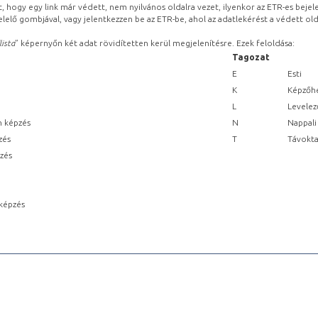
, hogy egy link már védett, nem nyilvános oldalra vezet, ilyenkor az ETR-es beje
lelő gombjával, vagy jelentkezzen be az ETR-be, ahol az adatlekérést a védett olda
lista
” képernyőn két adat rövidítetten kerül megjelenítésre. Ezek feloldása:
Tagozat
E
Esti
K
Képzőhe
L
Levelez
n képzés
N
Nappali
zés
T
Távokta
pzés
képzés