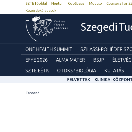
SZTE főoldal
Neptun
CooSpace
Modulo
Coursera for S
Közérdekű adatok
Szegedi T
ONE HEALTH SUMMIT
SZILASSI-POLIÉDER S
EFYE 2026
ALMA MATER
BSJP
ÉLETVÉG
SZTE EÉTK
OTDK37BIOLÓGIA
KUTATÁS
FELVETTEK
KLINIKAI KÖZPON
Tanrend