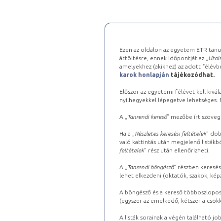
Ezen az oldalon az egyetem ETR tanu
áttöltésre, ennek időpontját az „
Utols
amelyekhez (akikhez) az adott félév
karok honlapján
tájékozódhat.
Először az egyetemi félévet kell kivála
nyílhegyekkel lépegetve lehetséges. Ma
A „
Tanrendi kereső
” mezőbe írt szöveg
Ha a „
Részletes keresési feltételek
” dob
való kattintás után megjelenő listákbó
feltételek
” rész után ellenőrizheti.
A „
Tanrendi böngésző
” részben keresés
lehet elkezdeni (oktatók, szakok, képz
A böngésző és a kereső többoszlopos 
(egyszer az emelkedő, kétszer a csök
A listák sorainak a végén található j