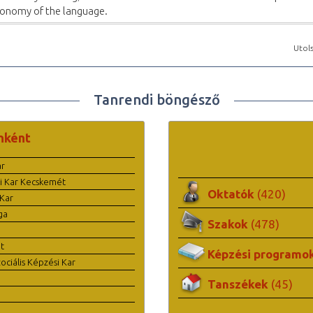
onomy of the language.
Utols
Tanrendi böngésző
nként
ar
i Kar Kecskemét
Oktatók
(420)
Kar
ga
Szakok
(478)
t
Képzési programo
ciális Képzési Kar
Tanszékek
(45)