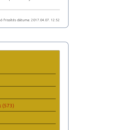
ó frissítés dátuma: 2017.04.07. 12:52
k
(573)