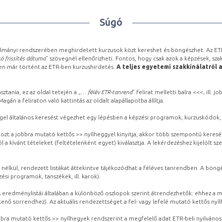
Súgó
lmányi rendszerében meghirdetett kurzusok közt kereshet és böngészhet. Az ETR
ó frissítés dátuma
” szövegnél ellenőrizheti. Fontos, hogy csak azok a képzések, sza
ben már történt az ETR-ben kurzushirdetés.
A teljes egyetemi szakkínálatról 
sztania, ez az oldal tetején a „
… félév ETR-tanrend
” felirat melletti balra <<<, ill.
gán a feliraton való kattintás az oldalt alapállapotba állítja.
gel általános keresést végezhet egy lépésben a képzési programok, kurzuskódok, 
ozt a jobbra mutató kettős >> nyílheggyel kinyitja, akkor több szempontú keresé
l a kívánt tételeket (feltételenként egyet) kiválasztja. A lekérdezéshez kijelölt s
 nélkül, rendezett listákat áttekintve tájékozódhat a féléves tanrendben. A böng
ési programok, tanszékek, ill. karok).
eredménylistái általában a különböző oszlopok szerint átrendezhetők: ehhez a me
kenő sorrendhez). Az aktuális rendezettséget a fel- vagy lefelé mutató kettős nyí
obbra mutató kettős >> nyílhegyek rendszerint a megfelelő adat ETR-beli nyilváno