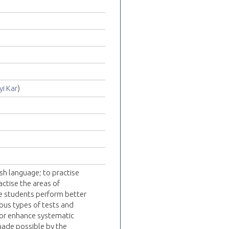
i Kar
)
lish language; to practise
ctise the areas of
e students perform better
ious types of tests and
/or enhance systematic
made possible by the