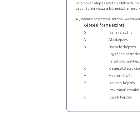
való továbblépés esetén előfordulhat
vagy lépjen vissza a böngészője megfe
A „
Képzési programok szerinti kurzuskód
Képzési forma (szint)
0
Nem releváns
A
Alapképzés
B
Bachelorképzés
E
Egységes osztatla
F
Felsőfokú szakkép
K
Kiegészítő alapké
M
Mesterképzés
P
Doktori képzés
S
Szakirányú tovább
X
Egyéb képzés