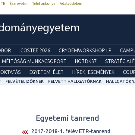
ZTE
Észrevétel
Telefonkönyv
Adatvédelem
udományegyetem
ZOBOR
ICOSTEE 2026
CRYOEMWORKSHOP LP
CAMPU
I MÉLTÓSÁG MUNKACSOPORT
HOTDK37
STRATÉGIAI 
OKTATÁS
EGYETEMI ÉLET
HÍREK, ESEMÉNYEK
COUR
T
FELVÉTELIZŐKNEK
FELVETT HALLGATÓKNAK
HALLGATÓKN
Egyetemi tanrend
2017-2018-1. félév ETR-tanrend