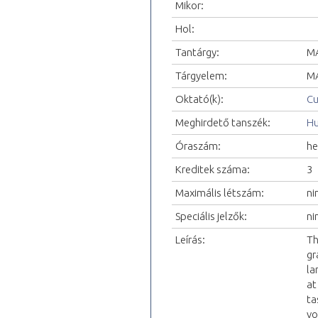
Mikor:
Hol:
Tantárgy:
MA
Tárgyelem:
MA
Oktató(k):
Cu
Meghirdető tanszék:
Hu
Óraszám:
he
Kreditek száma:
3
Maximális létszám:
ni
Speciális jelzők:
ni
Leírás:
Th
gr
la
at
ta
vo