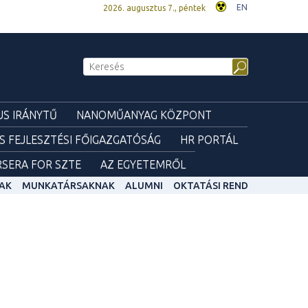
EN
2026. augusztus 7., péntek
S IRÁNYTŰ
NANOMŰANYAG KÖZPONT
ÉS FEJLESZTÉSI FŐIGAZGATÓSÁG
HR PORTÁL
SERA FOR SZTE
AZ EGYETEMRŐL
AK
MUNKATÁRSAKNAK
ALUMNI
OKTATÁSI REND