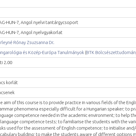
G-HUN-7, Angol nyelvi tantárgycsoport
G-HUN-7, Angol nyelvgyakorlat
rleyné Rónay Zsuzsanna Dr.
ngarológia és Közép-Európa Tanulmányok
(
BTK Bölcsészettudomány
ti 2.00
ncs korlát
ncsenek
e aim of this course is to provide practice in various fields of the Eng
ammar phenomena especially difficult for a Hungarian speaker; to pra
nguage competence needed in the academic environment; to help th
 language competence tests; to familiarise the students with the var
sks used for the assessment of English competence; to initialise and
cabulary building; to make the students aware of different options 