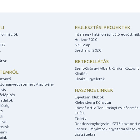
LI
FEJLESZTÉSI PROJEKTEK
információk
Interreg - Határon átnyúló együttmű
Horizon2020
ZTE?
NKFI alap
k
Széchenyi 2020
átor
BETEGELLÁTÁS
Szent-Györgyi Albert Klinikai Központ
ETEMRŐL
Klinikák
szöntő
Klinikai ügyeletek
udományegyetemért Alapítvány
zás
HASZNOS LINKEK
felépítés
Egyetemi klubok
 adatok
Klebelsberg Könyvtár
lőség
József Attila Tanulmányi és Informác
és
EHÖK
ok
Térkép
 kar
Rendezvényhelyszín - SZTE központi é
saink
Karrier - Pályázatok egyetemi állásokr
aink
tisztségekre
aink