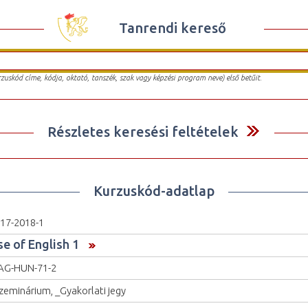
Tanrendi kereső
urzuskód címe, kódja, oktató, tanszék, szak vagy képzési program neve) első betűit.
Részletes keresési feltételek
Kurzuskód-adatlap
17-2018-1
se of English 1
AG-HUN-71-2
zeminárium, _Gyakorlati jegy