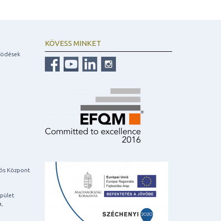
KÖVESS MINKET
ködések
iós Központ
pület
a,