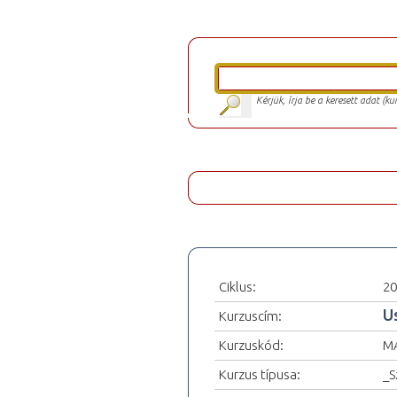
Kérjük, írja be a keresett adat (k
Ciklus:
20
U
Kurzuscím:
Kurzuskód:
M
Kurzus típusa:
_S