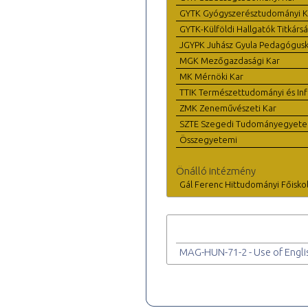
GYTK Gyógyszerésztudományi K
GYTK-Külföldi Hallgatók Titkárs
JGYPK Juhász Gyula Pedagógus
MGK Mezőgazdasági Kar
MK Mérnöki Kar
TTIK Természettudományi és Inf
ZMK Zeneművészeti Kar
SZTE Szegedi Tudományegyet
Összegyetemi
Önálló intézmény
Gál Ferenc Hittudományi Főisko
MAG-HUN-71-2 - Use of Engli