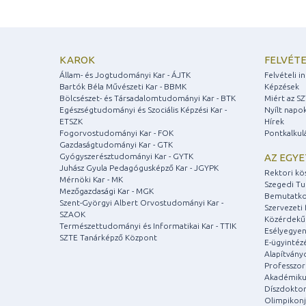
KAROK
FELVÉTE
Állam- és Jogtudományi Kar - ÁJTK
Felvételi 
Bartók Béla Művészeti Kar - BBMK
Képzések
Bölcsészet- és Társadalomtudományi Kar - BTK
Miért az S
Egészségtudományi és Szociális Képzési Kar -
Nyílt napo
ETSZK
Hírek
Fogorvostudományi Kar - FOK
Pontkalkul
Gazdaságtudományi Kar - GTK
Gyógyszerésztudományi Kar - GYTK
AZ EGY
Juhász Gyula Pedagógusképző Kar - JGYPK
Rektori kö
Mérnöki Kar - MK
Szegedi T
Mezőgazdasági Kar - MGK
Bemutatko
Szent-Györgyi Albert Orvostudományi Kar -
Szervezeti 
SZAOK
Közérdekű
Természettudományi és Informatikai Kar - TTIK
Esélyegyen
SZTE Tanárképző Központ
E-ügyintéz
Alapítvány
Professzori
Akadémiku
Díszdoktor
Olimpikonj