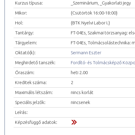
Kurzus típusa:
_Szeminárium, _Gyakorlati jegy
Mikor:
{Csütörtök 16:00-18:00}
Hol:
{BTK Nyelvi Labor I.}
Tantárgy:
FT-04Es, Szakmai törzsanyag: els
Tárgyelem:
FT-04Es, Tolmácsolástechnika: mag
Oktató(k):
Sermann Eszter
Meghirdető tanszék:
Fordító- és Tolmácsképző Közp
Óraszám:
heti 2.00
Kreditek száma:
2
Maximális létszám:
nincs korlát
Speciális jelzők:
nincsenek
Leírás:
Képzésfüggő adatok: