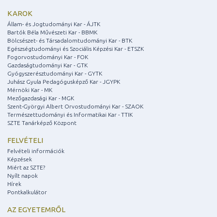
KAROK
Állam- és Jogtudományi Kar - ÁJTK
Bartók Béla Művészeti Kar - BBMK
Bölcsészet- és Társadalomtudományi Kar - BTK
Egészségtudományi és Szociális Képzési Kar - ETSZK
Fogorvostudományi Kar - FOK
Gazdaságtudományi Kar - GTK
Gyógyszerésztudományi Kar - GYTK
Juhász Gyula Pedagógusképző Kar - JGYPK
Mérnöki Kar - MK
Mezőgazdasági Kar - MGK
Szent-Györgyi Albert Orvostudományi Kar - SZAOK
Természettudományi és Informatikai Kar - TTIK
SZTE Tanárképző Központ
FELVÉTELI
Felvételi információk
Képzések
Miért az SZTE?
Nyílt napok
Hírek
Pontkalkulátor
AZ EGYETEMRŐL