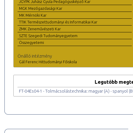
JGYPK Juhász Gyula Pedagógusképző Kar
MGK Mezőgazdasági Kar
MK Mérnöki Kar
TTIK Természettudományi és Informatikai Kar
ZMK Zeneművészeti Kar
SZTE Szegedi Tudományegyetem
Összegyetemi
Önálló intézmény
Gál Ferenc Hittudományi Főiskola
Legutóbb megte
FT-04Es04-1 - Tolmácsolástechnika: magyar (A) - spanyol (B)