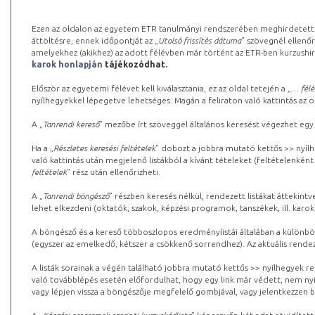
Ezen az oldalon az egyetem ETR tanulmányi rendszerében meghirdetett k
áttöltésre, ennek időpontját az „
Utolsó frissítés dátuma
” szövegnél ellenőr
amelyekhez (akikhez) az adott félévben már történt az ETR-ben kurzushi
karok honlapján
tájékozódhat.
Először az egyetemi félévet kell kiválasztania, ez az oldal tetején a „
… félé
nyílhegyekkel lépegetve lehetséges. Magán a feliraton való kattintás az old
A „
Tanrendi kereső
” mezőbe írt szöveggel általános keresést végezhet egy
Ha a „
Részletes keresési feltételek
” dobozt a jobbra mutató kettős >> nyílh
való kattintás után megjelenő listákból a kívánt tételeket (feltételenként
feltételek
” rész után ellenőrizheti.
A „
Tanrendi böngésző
” részben keresés nélkül, rendezett listákat áttekin
lehet elkezdeni (oktatók, szakok, képzési programok, tanszékek, ill. karok
A böngésző és a kereső többoszlopos eredménylistái általában a különböz
(egyszer az emelkedő, kétszer a csökkenő sorrendhez). Az aktuális rendez
A listák sorainak a végén található jobbra mutató kettős >> nyílhegyek r
való továbblépés esetén előfordulhat, hogy egy link már védett, nem nyi
vagy lépjen vissza a böngészője megfelelő gombjával, vagy jelentkezzen be