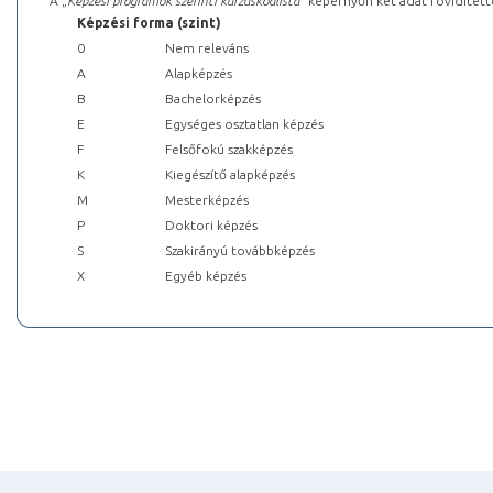
A „
Képzési programok szerinti kurzuskódlista
” képernyőn két adat rövidített
Képzési forma (szint)
0
Nem releváns
A
Alapképzés
B
Bachelorképzés
E
Egységes osztatlan képzés
F
Felsőfokú szakképzés
K
Kiegészítő alapképzés
M
Mesterképzés
P
Doktori képzés
S
Szakirányú továbbképzés
X
Egyéb képzés