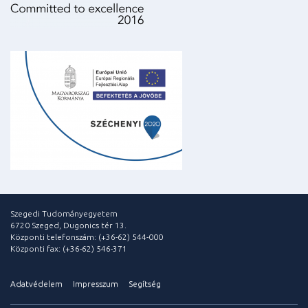
Szegedi Tudományegyetem
6720 Szeged, Dugonics tér 13.
Központi telefonszám: (+36-62) 544-000
Központi fax: (+36-62) 546-371
Adatvédelem
Impresszum
Segítség