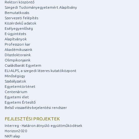
Rektori köszöntő
Szegedi Tudományegyetemért Alapítvány
Bemutatkozás
Szervezeti felépítés
Közérdekű adatok
Esélyegyenlőség
E-ügyintézés
Alapítványok
Professzori kar
Akadémikusaink
Díszdoktoraink
Olimpikonjaink
Családbarát Egyetem
ELI-ALPS, a szegedi lézeres kutatóközpont
Minőségügy
Szabályzatok
Egyetemtörténet
Centenárium
Egyetemi élet
Egyetemi Értesítő
Belső visszaélés-bejelentési rendszer
FEJLESZTÉSI PROJEKTEK
Interreg - Határon átnyúló együttműködések
Horizon2020
NKFI alap