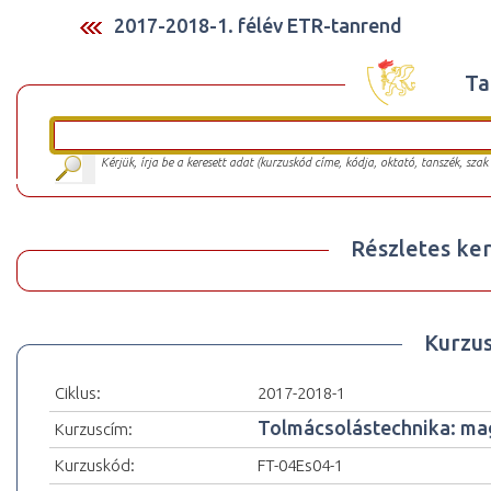
2017-2018-1. félév ETR-tanrend
Ta
Kérjük, írja be a keresett adat (kurzuskód címe, kódja, oktató, tanszék, szak
Részletes ker
Kurzu
Ciklus:
2017-2018-1
Tolmácsolástechnika: magy
Kurzuscím:
Kurzuskód:
FT-04Es04-1