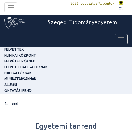
2026. augusztus 7., péntek
Toggle
EN
navigation
Szegedi Tudományegyetem
Toggl
navig
FELVETTEK
KLINIKAI KÖZPONT
FELVÉTELIZŐKNEK
FELVETT HALLGATÓKNAK
HALLGATÓKNAK
MUNKATÁRSAKNAK
ALUMNI
OKTATÁSI REND
Tanrend
Egyetemi tanrend