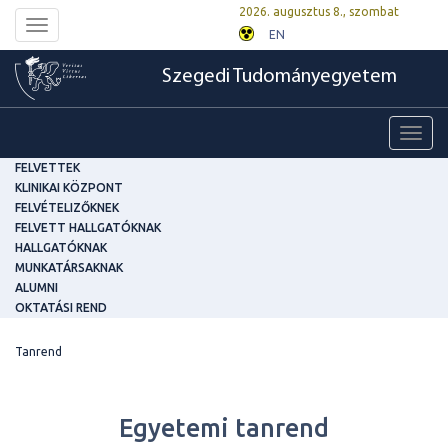
2026. augusztus 8., szombat
Toggle
EN
navigation
Szegedi Tudományegyetem
Toggl
navig
FELVETTEK
KLINIKAI KÖZPONT
FELVÉTELIZŐKNEK
FELVETT HALLGATÓKNAK
HALLGATÓKNAK
MUNKATÁRSAKNAK
ALUMNI
OKTATÁSI REND
Tanrend
Egyetemi tanrend