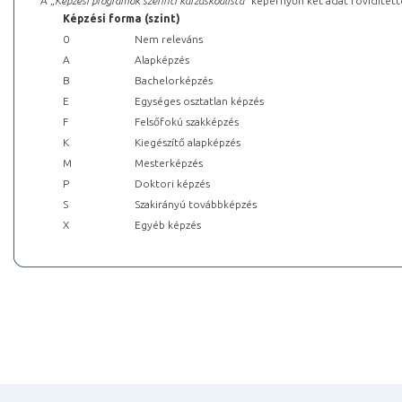
A „
Képzési programok szerinti kurzuskódlista
” képernyőn két adat rövidített
Képzési forma (szint)
0
Nem releváns
A
Alapképzés
B
Bachelorképzés
E
Egységes osztatlan képzés
F
Felsőfokú szakképzés
K
Kiegészítő alapképzés
M
Mesterképzés
P
Doktori képzés
S
Szakirányú továbbképzés
X
Egyéb képzés