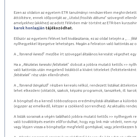
Ezen az oldalon az egyetem ETR tanulmányi rendszerében meghirdetett k
áttöltésre, ennek időpontját az „
Utolsó frissítés dátuma
” szövegnél ellenőr
amelyekhez (akikhez) az adott félévben már történt az ETR-ben kurzushi
karok honlapján
tájékozódhat.
Először az egyetemi félévet kell kiválasztania, ez az oldal tetején a „
… félé
nyílhegyekkel lépegetve lehetséges. Magán a feliraton való kattintás az old
A „
Tanrendi kereső
” mezőbe írt szöveggel általános keresést végezhet egy
Ha a „
Részletes keresési feltételek
” dobozt a jobbra mutató kettős >> nyílh
való kattintás után megjelenő listákból a kívánt tételeket (feltételenként
feltételek
” rész után ellenőrizheti.
A „
Tanrendi böngésző
” részben keresés nélkül, rendezett listákat áttekin
lehet elkezdeni (oktatók, szakok, képzési programok, tanszékek, ill. karok
A böngésző és a kereső többoszlopos eredménylistái általában a különböz
(egyszer az emelkedő, kétszer a csökkenő sorrendhez). Az aktuális rendez
A listák sorainak a végén található jobbra mutató kettős >> nyílhegyek r
való továbblépés esetén előfordulhat, hogy egy link már védett, nem nyi
vagy lépjen vissza a böngészője megfelelő gombjával, vagy jelentkezzen be