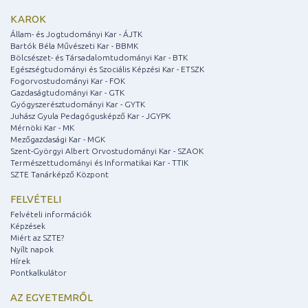
KAROK
Állam- és Jogtudományi Kar - ÁJTK
Bartók Béla Művészeti Kar - BBMK
Bölcsészet- és Társadalomtudományi Kar - BTK
Egészségtudományi és Szociális Képzési Kar - ETSZK
Fogorvostudományi Kar - FOK
Gazdaságtudományi Kar - GTK
Gyógyszerésztudományi Kar - GYTK
Juhász Gyula Pedagógusképző Kar - JGYPK
Mérnöki Kar - MK
Mezőgazdasági Kar - MGK
Szent-Györgyi Albert Orvostudományi Kar - SZAOK
Természettudományi és Informatikai Kar - TTIK
SZTE Tanárképző Központ
FELVÉTELI
Felvételi információk
Képzések
Miért az SZTE?
Nyílt napok
Hírek
Pontkalkulátor
AZ EGYETEMRŐL