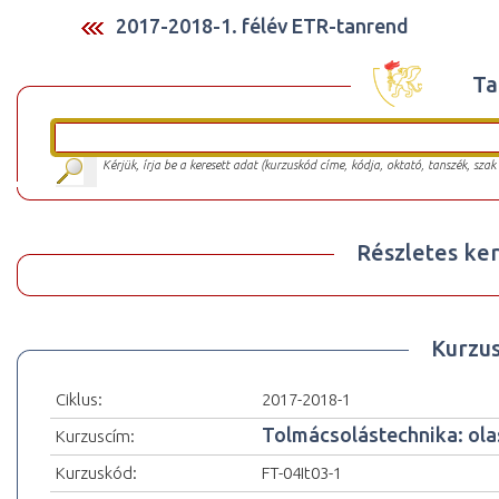
2017-2018-1. félév ETR-tanrend
Ta
Kérjük, írja be a keresett adat (kurzuskód címe, kódja, oktató, tanszék, szak
Részletes ker
Kurzu
Ciklus:
2017-2018-1
Tolmácsolástechnika: olas
Kurzuscím:
Kurzuskód:
FT-04It03-1