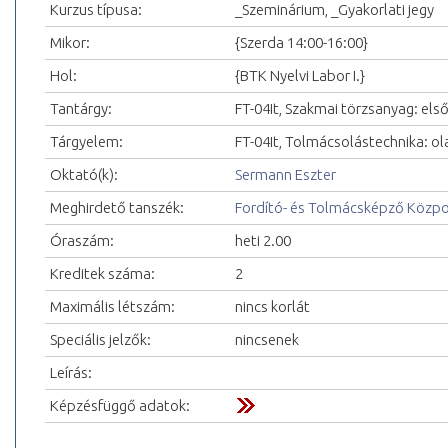
Kurzus típusa:
_Szeminárium, _Gyakorlati jegy
Mikor:
{Szerda 14:00-16:00}
Hol:
{BTK Nyelvi Labor I.}
Tantárgy:
FT-04It, Szakmai törzsanyag: első
Tárgyelem:
FT-04It, Tolmácsolástechnika: olas
Oktató(k):
Sermann Eszter
Meghirdető tanszék:
Fordító- és Tolmácsképző Közp
Óraszám:
heti 2.00
Kreditek száma:
2
Maximális létszám:
nincs korlát
Speciális jelzők:
nincsenek
Leírás:
Képzésfüggő adatok: