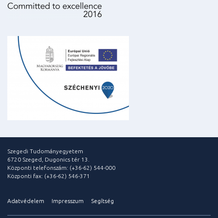
Szegedi Tudományegyetem
6720 Szeged, Dugonics tér 13.
Központi telefonszám: (+36-62) 544-000
Központi fax: (+36-62) 546-371
Adatvédelem
Impresszum
Segítség