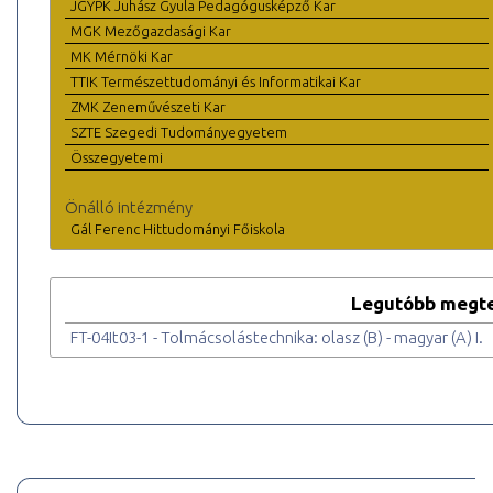
JGYPK Juhász Gyula Pedagógusképző Kar
MGK Mezőgazdasági Kar
MK Mérnöki Kar
TTIK Természettudományi és Informatikai Kar
ZMK Zeneművészeti Kar
SZTE Szegedi Tudományegyetem
Összegyetemi
Önálló intézmény
Gál Ferenc Hittudományi Főiskola
Legutóbb megte
FT-04It03-1 - Tolmácsolástechnika: olasz (B) - magyar (A) I.