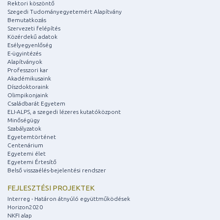
Rektori köszöntő
Szegedi Tudományegyetemért Alapítvány
Bemutatkozás
Szervezeti felépítés
Közérdekű adatok
Esélyegyenlőség
E-ügyintézés
Alapítványok
Professzori kar
Akadémikusaink
Díszdoktoraink
Olimpikonjaink
Családbarát Egyetem
ELI-ALPS, a szegedi lézeres kutatóközpont
Minőségügy
Szabályzatok
Egyetemtörténet
Centenárium
Egyetemi élet
Egyetemi Értesítő
Belső visszaélés-bejelentési rendszer
FEJLESZTÉSI PROJEKTEK
Interreg - Határon átnyúló együttműködések
Horizon2020
NKFI alap