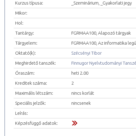
Kurzus típusa:
_Szeminárium, _Gyakorlati jegy
Mikor:
Hol:
Tantárgy:
FGRMAA100, Alapozó tárgyak
Tárgyelem:
FGRMAA100, Az informatika leg
Oktató(k):
Szécsényi Tibor
Meghirdető tanszék:
Finnugor Nyelvtudományi Tansz
Óraszám:
heti 2.00
Kreditek száma:
2
Maximális létszám:
nincs korlát
Speciális jelzők:
nincsenek
Leírás:
Képzésfüggő adatok: