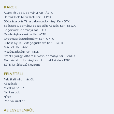
KAROK
Állam- és Jogtudományi Kar - ÁJTK
Bartók Béla Művészeti Kar - BBMK
Bölcsészet- és Társadalomtudományi Kar - BTK
Egészségtudományi és Szociális Képzési Kar - ETSZK
Fogorvostudományi Kar - FOK
Gazdaságtudományi Kar - GTK
Gyógyszerésztudományi Kar - GYTK
Juhász Gyula Pedagógusképző Kar - JGYPK
Mérnöki Kar - MK
Mezőgazdasági Kar - MGK
Szent-Györgyi Albert Orvostudományi Kar - SZAOK
Természettudományi és Informatikai Kar - TTIK
SZTE Tanárképző Központ
FELVÉTELI
Felvételi információk
Képzések
Miért az SZTE?
Nyílt napok
Hírek
Pontkalkulátor
AZ EGYETEMRŐL