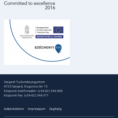
Szegedi Tudományegyetem
6720 Szeged, Dugonics tér 13.
Központi telefonszám: (+36-62) 544-000
Központi fax: (+36-62) 546-371
Adatvédelem
Impresszum
Segítség