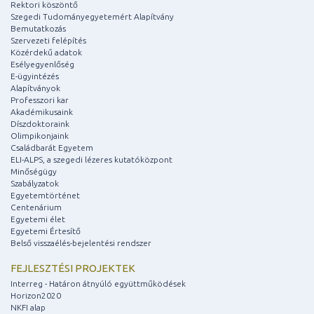
Rektori köszöntő
Szegedi Tudományegyetemért Alapítvány
Bemutatkozás
Szervezeti felépítés
Közérdekű adatok
Esélyegyenlőség
E-ügyintézés
Alapítványok
Professzori kar
Akadémikusaink
Díszdoktoraink
Olimpikonjaink
Családbarát Egyetem
ELI-ALPS, a szegedi lézeres kutatóközpont
Minőségügy
Szabályzatok
Egyetemtörténet
Centenárium
Egyetemi élet
Egyetemi Értesítő
Belső visszaélés-bejelentési rendszer
FEJLESZTÉSI PROJEKTEK
Interreg - Határon átnyúló együttműködések
Horizon2020
NKFI alap