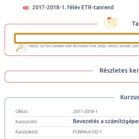
2017-2018-1. félév ETR-tanrend
Ta
Kérjük, írja be a keresett adat (kurzuskód címe, kódja, oktató, tanszék, szak
Részletes ker
Kurzu
Ciklus:
2017-2018-1
Bevezetés a számítógépe
Kurzuscím:
Kurzuskód:
FGRMAA102-1