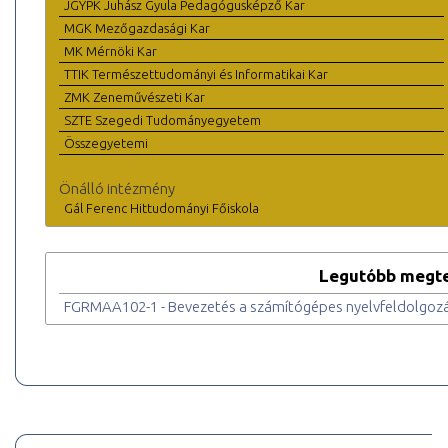
JGYPK Juhász Gyula Pedagógusképző Kar
MGK Mezőgazdasági Kar
MK Mérnöki Kar
TTIK Természettudományi és Informatikai Kar
ZMK Zeneművészeti Kar
SZTE Szegedi Tudományegyetem
Összegyetemi
Önálló intézmény
Gál Ferenc Hittudományi Főiskola
Legutóbb megte
FGRMAA102-1 - Bevezetés a számítógépes nyelvfeldolgoz