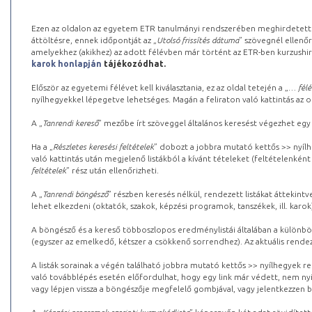
Ezen az oldalon az egyetem ETR tanulmányi rendszerében meghirdetett k
áttöltésre, ennek időpontját az „
Utolsó frissítés dátuma
” szövegnél ellenőr
amelyekhez (akikhez) az adott félévben már történt az ETR-ben kurzushi
karok honlapján
tájékozódhat.
Először az egyetemi félévet kell kiválasztania, ez az oldal tetején a „
… félé
nyílhegyekkel lépegetve lehetséges. Magán a feliraton való kattintás az old
A „
Tanrendi kereső
” mezőbe írt szöveggel általános keresést végezhet egy
Ha a „
Részletes keresési feltételek
” dobozt a jobbra mutató kettős >> nyílh
való kattintás után megjelenő listákból a kívánt tételeket (feltételenként
feltételek
” rész után ellenőrizheti.
A „
Tanrendi böngésző
” részben keresés nélkül, rendezett listákat áttekin
lehet elkezdeni (oktatók, szakok, képzési programok, tanszékek, ill. karok
A böngésző és a kereső többoszlopos eredménylistái általában a különböz
(egyszer az emelkedő, kétszer a csökkenő sorrendhez). Az aktuális rendez
A listák sorainak a végén található jobbra mutató kettős >> nyílhegyek r
való továbblépés esetén előfordulhat, hogy egy link már védett, nem nyi
vagy lépjen vissza a böngészője megfelelő gombjával, vagy jelentkezzen be