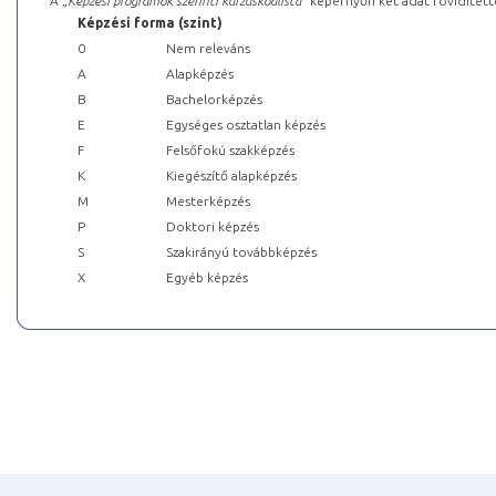
A „
Képzési programok szerinti kurzuskódlista
” képernyőn két adat rövidített
Képzési forma (szint)
0
Nem releváns
A
Alapképzés
B
Bachelorképzés
E
Egységes osztatlan képzés
F
Felsőfokú szakképzés
K
Kiegészítő alapképzés
M
Mesterképzés
P
Doktori képzés
S
Szakirányú továbbképzés
X
Egyéb képzés