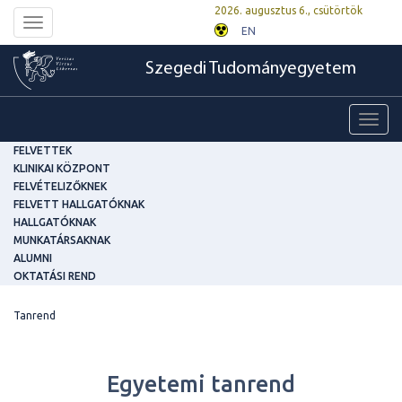
2026. augusztus 6., csütörtök
Toggle
EN
navigation
Szegedi Tudományegyetem
Toggl
navig
FELVETTEK
KLINIKAI KÖZPONT
FELVÉTELIZŐKNEK
FELVETT HALLGATÓKNAK
HALLGATÓKNAK
MUNKATÁRSAKNAK
ALUMNI
OKTATÁSI REND
Tanrend
Egyetemi tanrend