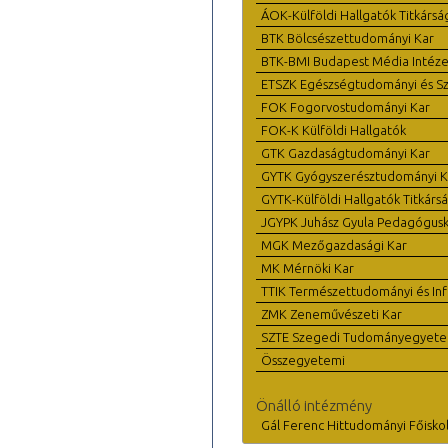
ÁOK-Külföldi Hallgatók Titkársá
BTK Bölcsészettudományi Kar
BTK-BMI Budapest Média Intéze
ETSZK Egészségtudományi és Szo
FOK Fogorvostudományi Kar
FOK-K Külföldi Hallgatók
GTK Gazdaságtudományi Kar
GYTK Gyógyszerésztudományi K
GYTK-Külföldi Hallgatók Titkárs
JGYPK Juhász Gyula Pedagógus
MGK Mezőgazdasági Kar
MK Mérnöki Kar
TTIK Természettudományi és Inf
ZMK Zeneművészeti Kar
SZTE Szegedi Tudományegyet
Összegyetemi
Önálló intézmény
Gál Ferenc Hittudományi Főisko