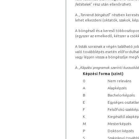
feltételek
” rész után ellenőrizheti.
A „
Tanrendi böngésző
” részben keresés
lehet elkezdeni (oktatók, szakok, képz
A böngésző és a kereső többoszlopos 
(egyszer az emelkedő, kétszer a csök
A listák sorainak a végén található j
való továbblépés esetén előfordulhat
vagy lépjen vissza a böngészője megfe
A „
Képzési programok szerinti kurzuskód
Képzési forma (szint)
0
Nem releváns
A
Alapképzés
B
Bachelorképzés
E
Egységes osztatla
F
Felsőfokú szakkép
K
Kiegészítő alapké
M
Mesterképzés
P
Doktori képzés
S
Szakirányú tovább