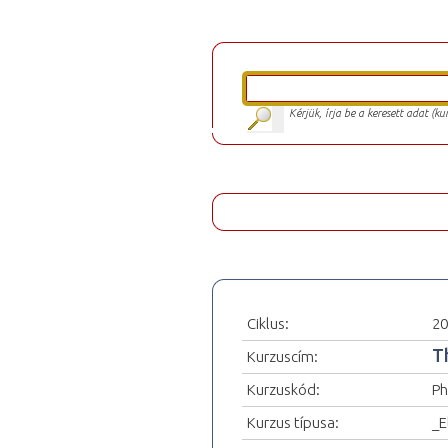
Kérjük, írja be a keresett adat (k
Ciklus:
20
T
Kurzuscím:
Kurzuskód:
Ph
Kurzus típusa:
_E