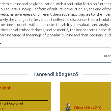
dern culture and as globalization, with a particular focus on further i
pular versus unpopular form of cultural production. By the end of t
velop an awareness of different theoretical approaches to (the inven
mely the changes in the various intellectual discourses that articulate
me time students will also acquire the ability to evaluate and analyze t
 their social embeddedness, and to identify the key concerns in the 
erging range of meanings of ‘popular’ culture and their ‘ordinary’ aud
Utols
Tanrendi böngésző
nként
ar
i Kar Kecskemét
Oktatók
(420)
Kar