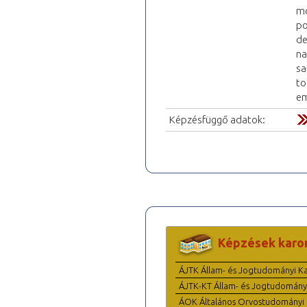
mo
po
de
na
sa
to
em
Képzésfüggő adatok:
Képzések karo
ÁJTK Állam- és Jogtudományi K
ÁJTK-KT Állam- és Jogtudomány
ÁOK Általános Orvostudományi 