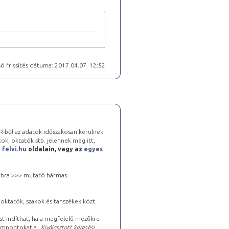
ó frissítés dátuma: 2017.04.07. 12:52
-ből az adatok időszakosan kerülnek
kok, oktatók stb. jelennek meg itt,
a
felvi.hu
oldalain, vagy az
egyes
 jobbra >>> mutató hármas
oktatók, szakok és tanszékek közt.
st indíthat, ha a megfelelő mezőkre
zempontokat a „
Kiválasztott keresési