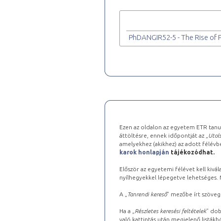
PhDANGIR52-5 - The Rise of 
Ezen az oldalon az egyetem ETR tanu
áttöltésre, ennek időpontját az „
Utols
amelyekhez (akikhez) az adott félév
karok honlapján
tájékozódhat.
Először az egyetemi félévet kell kivála
nyílhegyekkel lépegetve lehetséges. Ma
A „
Tanrendi kereső
” mezőbe írt szöveg
Ha a „
Részletes keresési feltételek
” dob
való kattintás után megjelenő listákbó