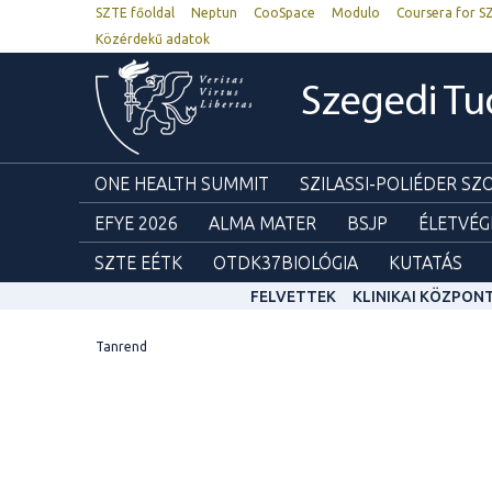
SZTE főoldal
Neptun
CooSpace
Modulo
Coursera for S
Közérdekű adatok
Szegedi T
ONE HEALTH SUMMIT
SZILASSI-POLIÉDER S
EFYE 2026
ALMA MATER
BSJP
ÉLETVÉG
SZTE EÉTK
OTDK37BIOLÓGIA
KUTATÁS
FELVETTEK
KLINIKAI KÖZPON
Tanrend