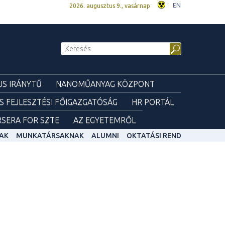
EN
2026. augusztus 9., vasárnap
S IRÁNYTŰ
NANOMŰANYAG KÖZPONT
ÉS FEJLESZTÉSI FŐIGAZGATÓSÁG
HR PORTÁL
SERA FOR SZTE
AZ EGYETEMRŐL
AK
MUNKATÁRSAKNAK
ALUMNI
OKTATÁSI REND