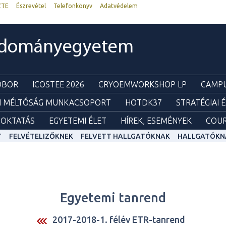
ZTE
Észrevétel
Telefonkönyv
Adatvédelem
udományegyetem
ZOBOR
ICOSTEE 2026
CRYOEMWORKSHOP LP
CAMPU
I MÉLTÓSÁG MUNKACSOPORT
HOTDK37
STRATÉGIAI 
OKTATÁS
EGYETEMI ÉLET
HÍREK, ESEMÉNYEK
COUR
T
FELVÉTELIZŐKNEK
FELVETT HALLGATÓKNAK
HALLGATÓKN
Egyetemi tanrend
2017-2018-1. félév ETR-tanrend