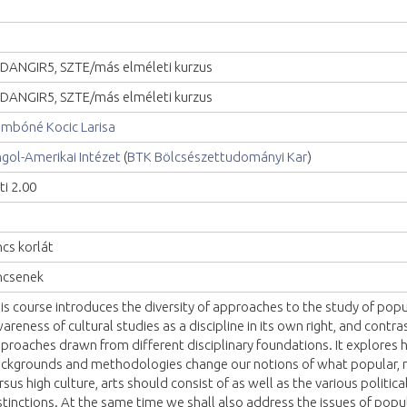
DANGIR5, SZTE/más elméleti kurzus
DANGIR5, SZTE/más elméleti kurzus
mbóné Kocic Larisa
gol-Amerikai Intézet
(
BTK Bölcsészettudományi Kar
)
ti 2.00
ncs korlát
ncsenek
is course introduces the diversity of approaches to the study of popula
areness of cultural studies as a discipline in its own right, and contra
proaches drawn from different disciplinary foundations. It explores 
ckgrounds and methodologies change our notions of what popular, m
rsus high culture, arts should consist of as well as the various politica
stinctions. At the same time we shall also address the issues of popul