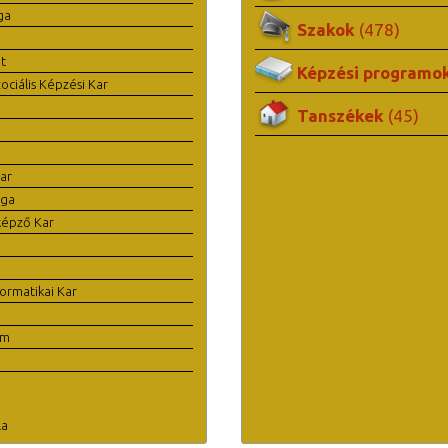
ga
Szakok
(478)
t
Képzési programo
ciális Képzési Kar
Tanszékek
(45)
ar
ága
képző Kar
ormatikai Kar
em
la