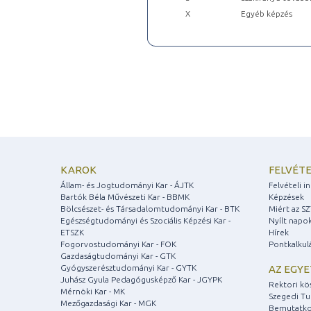
X
Egyéb képzés
KAROK
FELVÉTE
Állam- és Jogtudományi Kar - ÁJTK
Felvételi 
Bartók Béla Művészeti Kar - BBMK
Képzések
Bölcsészet- és Társadalomtudományi Kar - BTK
Miért az S
Egészségtudományi és Szociális Képzési Kar -
Nyílt napo
ETSZK
Hírek
Fogorvostudományi Kar - FOK
Pontkalkul
Gazdaságtudományi Kar - GTK
Gyógyszerésztudományi Kar - GYTK
AZ EGY
Juhász Gyula Pedagógusképző Kar - JGYPK
Rektori kö
Mérnöki Kar - MK
Szegedi T
Mezőgazdasági Kar - MGK
Bemutatko