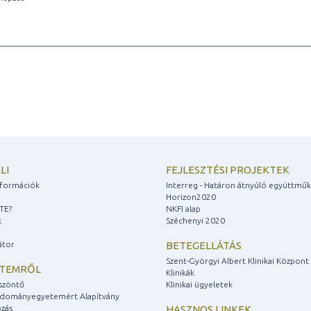
LI
FEJLESZTÉSI PROJEKTEK
információk
Interreg - Határon átnyúló együttmű
Horizon2020
ZTE?
NKFI alap
k
Széchenyi 2020
átor
BETEGELLÁTÁS
Szent-Györgyi Albert Klinikai Központ
ETEMRŐL
Klinikák
szöntő
Klinikai ügyeletek
udományegyetemért Alapítvány
zás
HASZNOS LINKEK