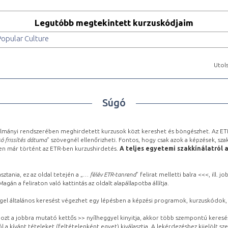
Legutóbb megtekintett kurzuskódjaim
Popular Culture
Utols
Súgó
lmányi rendszerében meghirdetett kurzusok közt kereshet és böngészhet. Az ETR
ó frissítés dátuma
” szövegnél ellenőrizheti. Fontos, hogy csak azok a képzések, sza
ben már történt az ETR-ben kurzushirdetés.
A teljes egyetemi szakkínálatról 
sztania, ez az oldal tetején a „
… félév ETR-tanrend
” felirat melletti balra <<<, ill.
gán a feliraton való kattintás az oldalt alapállapotba állítja.
gel általános keresést végezhet egy lépésben a képzési programok, kurzuskódok, 
ozt a jobbra mutató kettős >> nyílheggyel kinyitja, akkor több szempontú keresé
l a kívánt tételeket (feltételenként egyet) kiválasztja. A lekérdezéshez kijelölt s