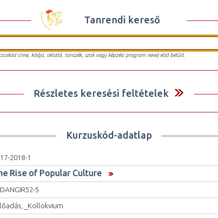
Tanrendi kereső
urzuskód címe, kódja, oktató, tanszék, szak vagy képzési program neve) első betűit.
Részletes keresési feltételek
Kurzuskód-adatlap
17-2018-1
he Rise of Popular Culture
DANGIR52-5
lőadás, _Kollokvium