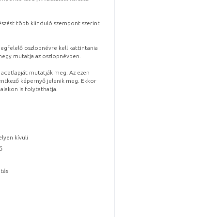
észést több kiinduló szempont szerint
gfelelő oszlopnévre kell kattintania
lhegy mutatja az oszlopnévben.
s adatlapját mutatják meg. Az ezen
lentkező képernyő jelenik meg. Ekkor
lakon is folytathatja.
lyen kívüli
ő
tás