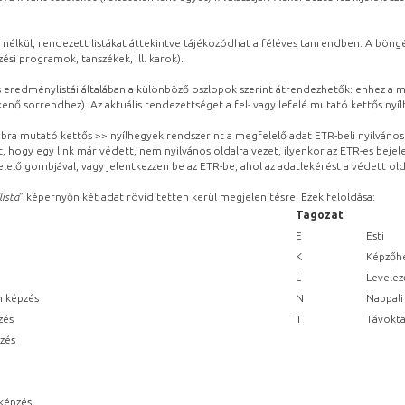
 nélkül, rendezett listákat áttekintve tájékozódhat a féléves tanrendben. A böng
ési programok, tanszékek, ill. karok).
eredménylistái általában a különböző oszlopok szerint átrendezhetők: ehhez a me
kenő sorrendhez). Az aktuális rendezettséget a fel- vagy lefelé mutató kettős nyí
obbra mutató kettős >> nyílhegyek rendszerint a megfelelő adat ETR-beli nyilváno
, hogy egy link már védett, nem nyilvános oldalra vezet, ilyenkor az ETR-es beje
lelő gombjával, vagy jelentkezzen be az ETR-be, ahol az adatlekérést a védett olda
lista
” képernyőn két adat rövidítetten kerül megjelenítésre. Ezek feloldása:
Tagozat
E
Esti
K
Képzőhe
L
Levelez
n képzés
N
Nappali
zés
T
Távokta
pzés
képzés