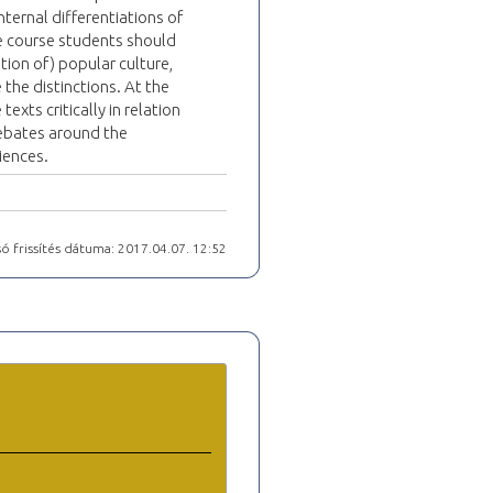
nternal differentiations of
he course students should
tion of) popular culture,
 the distinctions. At the
exts critically in relation
debates around the
iences.
ó frissítés dátuma: 2017.04.07. 12:52