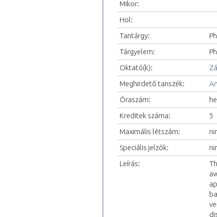
Mikor:
Hol:
Tantárgy:
Ph
Tárgyelem:
Ph
Oktató(k):
Zá
Meghirdető tanszék:
An
Óraszám:
he
Kreditek száma:
5
Maximális létszám:
ni
Speciális jelzők:
ni
Leírás:
Th
aw
ap
ba
ve
di