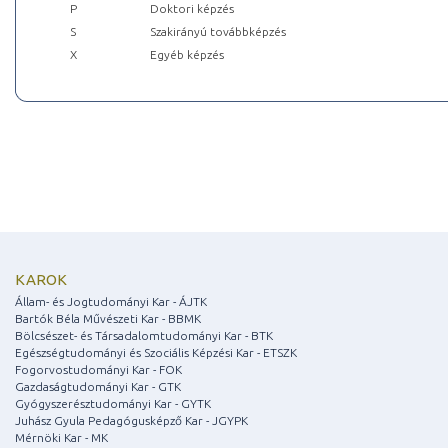
P
Doktori képzés
S
Szakirányú továbbképzés
X
Egyéb képzés
KAROK
Állam- és Jogtudományi Kar - ÁJTK
Bartók Béla Művészeti Kar - BBMK
Bölcsészet- és Társadalomtudományi Kar - BTK
Egészségtudományi és Szociális Képzési Kar - ETSZK
Fogorvostudományi Kar - FOK
Gazdaságtudományi Kar - GTK
Gyógyszerésztudományi Kar - GYTK
Juhász Gyula Pedagógusképző Kar - JGYPK
Mérnöki Kar - MK