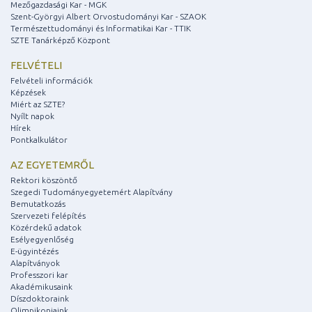
Mezőgazdasági Kar - MGK
Szent-Györgyi Albert Orvostudományi Kar - SZAOK
Természettudományi és Informatikai Kar - TTIK
SZTE Tanárképző Központ
FELVÉTELI
Felvételi információk
Képzések
Miért az SZTE?
Nyílt napok
Hírek
Pontkalkulátor
AZ EGYETEMRŐL
Rektori köszöntő
Szegedi Tudományegyetemért Alapítvány
Bemutatkozás
Szervezeti felépítés
Közérdekű adatok
Esélyegyenlőség
E-ügyintézés
Alapítványok
Professzori kar
Akadémikusaink
Díszdoktoraink
Olimpikonjaink