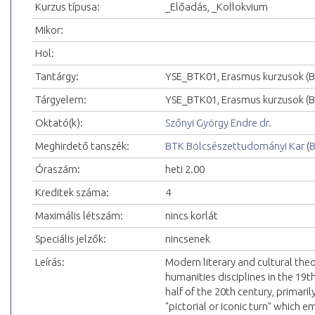
Kurzus típusa:
_Előadás, _Kollokvium
Mikor:
Hol:
Tantárgy:
YSE_BTK01, Erasmus kurzusok (
Tárgyelem:
YSE_BTK01, Erasmus kurzusok (
Oktató(k):
Szőnyi György Endre dr.
Meghirdető tanszék:
BTK Bölcsészettudományi Kar
(
B
Óraszám:
heti 2.00
Kreditek száma:
4
Maximális létszám:
nincs korlát
Speciális jelzők:
nincsenek
Leírás:
Modern literary and cultural theo
humanities disciplines in the 19th
half of the 20th century, primari
"pictorial or iconic turn" which e