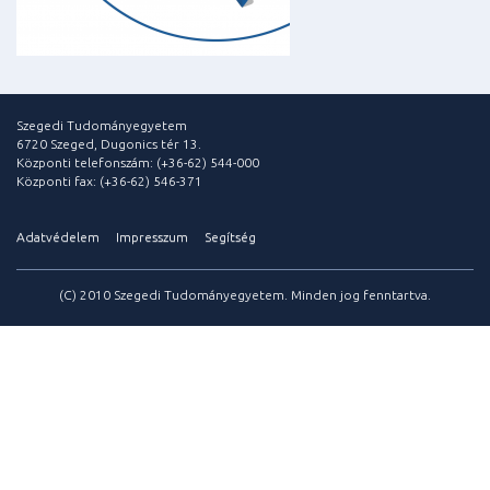
Szegedi Tudományegyetem
6720 Szeged, Dugonics tér 13.
Központi telefonszám: (+36-62) 544-000
Központi fax: (+36-62) 546-371
Adatvédelem
Impresszum
Segítség
(C) 2010 Szegedi Tudományegyetem. Minden jog fenntartva.