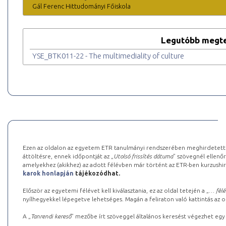
Gál Ferenc Hittudományi Főiskola
Legutóbb megte
YSE_BTK011-22 - The multimediality of culture
Ezen az oldalon az egyetem ETR tanulmányi rendszerében meghirdetett k
áttöltésre, ennek időpontját az „
Utolsó frissítés dátuma
” szövegnél ellenőr
amelyekhez (akikhez) az adott félévben már történt az ETR-ben kurzushi
karok honlapján
tájékozódhat.
Először az egyetemi félévet kell kiválasztania, ez az oldal tetején a „
… félé
nyílhegyekkel lépegetve lehetséges. Magán a feliraton való kattintás az old
A „
Tanrendi kereső
” mezőbe írt szöveggel általános keresést végezhet egy