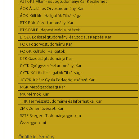
ÁJTK-KT Állam- és Jogtudományi Kar Kecskemét
ÁOK Általános Orvostudományi Kar
ÁOK-Külföldi Hallgatók Titkársága
BTK Bölcsészettudományi Kar
BTK-BMI Budapest Média Intézet
ETSZK Egészségtudományi és Szociális Képzési Kar
FOK Fogorvostudományi Kar
FOK-K Külföldi Hallgatók
GTK Gazdaságtudományi Kar
GYTK Gyógyszerésztudományi Kar
GYTK-Külföldi Hallgatók Titkársága
JGYPK Juhász Gyula Pedagógusképző Kar
MGK Mezőgazdasági Kar
MK Mérnöki Kar
TTIK Természettudományi és Informatikai Kar
ZMK Zeneművészeti Kar
SZTE Szegedi Tudományegyetem
Összegyetemi
Önálló intézmény