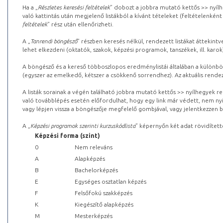
Ha a „
Részletes keresési feltételek
” dobozt a jobbra mutató kettős >> nyílh
való kattintás után megjelenő listákból a kívánt tételeket (feltételenként
feltételek
” rész után ellenőrizheti.
A „
Tanrendi böngésző
” részben keresés nélkül, rendezett listákat áttekin
lehet elkezdeni (oktatók, szakok, képzési programok, tanszékek, ill. karok
A böngésző és a kereső többoszlopos eredménylistái általában a különböz
(egyszer az emelkedő, kétszer a csökkenő sorrendhez). Az aktuális rendez
A listák sorainak a végén található jobbra mutató kettős >> nyílhegyek r
való továbblépés esetén előfordulhat, hogy egy link már védett, nem nyi
vagy lépjen vissza a böngészője megfelelő gombjával, vagy jelentkezzen be
A „
Képzési programok szerinti kurzuskódlista
” képernyőn két adat rövidített
Képzési forma (szint)
0
Nem releváns
A
Alapképzés
B
Bachelorképzés
E
Egységes osztatlan képzés
F
Felsőfokú szakképzés
K
Kiegészítő alapképzés
M
Mesterképzés