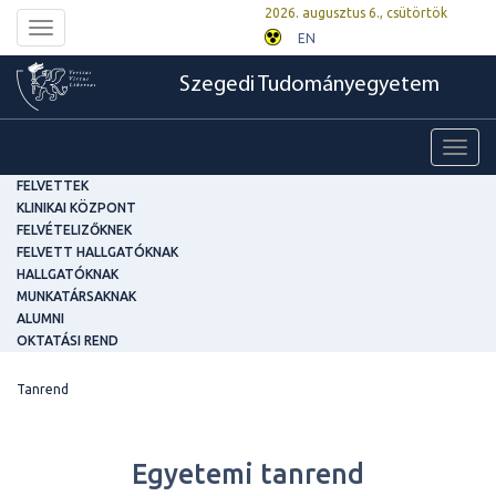
2026. augusztus 6., csütörtök
Toggle
EN
navigation
Szegedi Tudományegyetem
Toggl
navig
FELVETTEK
KLINIKAI KÖZPONT
FELVÉTELIZŐKNEK
FELVETT HALLGATÓKNAK
HALLGATÓKNAK
MUNKATÁRSAKNAK
ALUMNI
OKTATÁSI REND
Tanrend
Egyetemi tanrend