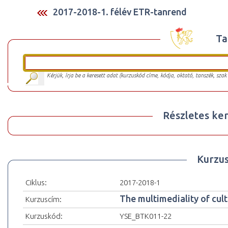
2017-2018-1. félév ETR-tanrend
Ta
Kérjük, írja be a keresett adat (kurzuskód címe, kódja, oktató, tanszék, szak
Részletes ker
Kurzu
Ciklus:
2017-2018-1
The multimediality of cul
Kurzuscím:
Kurzuskód:
YSE_BTK011-22