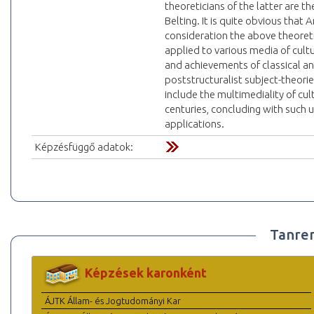
theoreticians of the latter are t
Belting. It is quite obvious tha
consideration the above theoret
applied to various media of cult
and achievements of classical a
poststructuralist subject-theorie
include the multimediality of cu
centuries, concluding with such
applications.
Képzésfüggő adatok:
Tanre
Képzések karonként
ÁJTK Állam- és Jogtudományi Kar