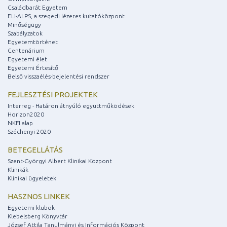
Családbarát Egyetem
ELI-ALPS, a szegedi lézeres kutatóközpont
Minőségügy
Szabályzatok
Egyetemtörténet
Centenárium
Egyetemi élet
Egyetemi Értesítő
Belső visszaélés-bejelentési rendszer
FEJLESZTÉSI PROJEKTEK
Interreg - Határon átnyúló együttműködések
Horizon2020
NKFI alap
Széchenyi 2020
BETEGELLÁTÁS
Szent-Györgyi Albert Klinikai Központ
Klinikák
Klinikai ügyeletek
HASZNOS LINKEK
Egyetemi klubok
Klebelsberg Könyvtár
József Attila Tanulmányi és Információs Központ