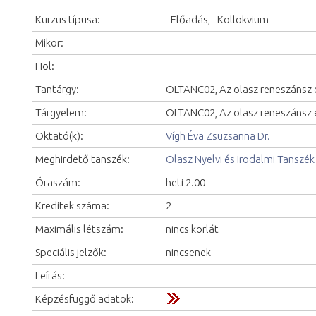
Kurzus típusa:
_Előadás, _Kollokvium
Mikor:
Hol:
Tantárgy:
OLTANC02, Az olasz reneszánsz 
Tárgyelem:
OLTANC02, Az olasz reneszánsz 
Oktató(k):
Vígh Éva Zsuzsanna Dr.
Meghirdető tanszék:
Olasz Nyelvi és Irodalmi Tanszék
Óraszám:
heti 2.00
Kreditek száma:
2
Maximális létszám:
nincs korlát
Speciális jelzők:
nincsenek
Leírás:
Képzésfüggő adatok: