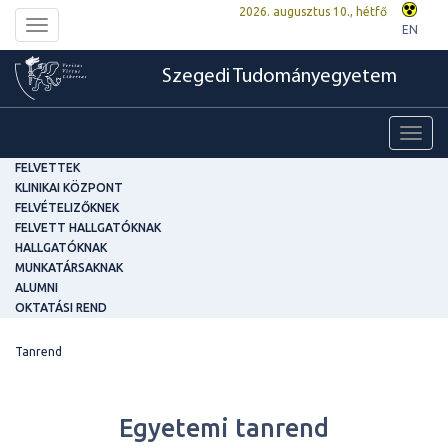
2026. augusztus 10., hétfő
Toggle
EN
navigation
Szegedi Tudományegyetem
Toggl
navig
FELVETTEK
KLINIKAI KÖZPONT
FELVÉTELIZŐKNEK
FELVETT HALLGATÓKNAK
HALLGATÓKNAK
MUNKATÁRSAKNAK
ALUMNI
OKTATÁSI REND
Tanrend
Egyetemi tanrend