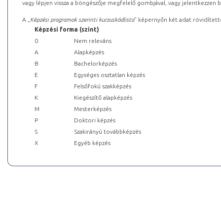
vagy lépjen vissza a böngészője megfelelő gombjával, vagy jelentkezzen be
A „
Képzési programok szerinti kurzuskódlista
” képernyőn két adat rövidített
Képzési forma (szint)
0
Nem releváns
A
Alapképzés
B
Bachelorképzés
E
Egységes osztatlan képzés
F
Felsőfokú szakképzés
K
Kiegészítő alapképzés
M
Mesterképzés
P
Doktori képzés
S
Szakirányú továbbképzés
X
Egyéb képzés