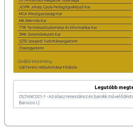
GYTK-Külföldi Hallgatók Titkársága
JGYPK Juhász Gyula Pedagógusképző Kar
MGK Mezőgazdasági Kar
MK Mérnöki Kar
TTIK Természettudományi és Informatikai Kar
ZMK Zeneművészeti Kar
SZTE Szegedi Tudományegyetem
Összegyetemi
Önálló intézmény
Gál Ferenc Hittudományi Főiskola
Legutóbb megte
OLTANC021-1 - Az olasz reneszánsz és barokk művelődéstörtén
Barocco I.)