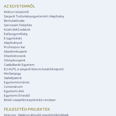
AZ EGYETEMRŐL
Rektori köszöntő
Szegedi Tudományegyetemért Alapítvány
Bemutatkozás
Szervezeti felépítés
Közérdekű adatok
Esélyegyenlőség
E-ügyintézés
Alapítványok
Professzori kar
Akadémikusaink
Díszdoktoraink
Olimpikonjaink
Családbarát Egyetem
ELI-ALPS, a szegedi lézeres kutatóközpont
Minőségügy
Szabályzatok
Egyetemtörténet
Centenárium
Egyetemi élet
Egyetemi Értesítő
Belső visszaélés-bejelentési rendszer
FEJLESZTÉSI PROJEKTEK
Interreg - Határon átnyúló együttműködések