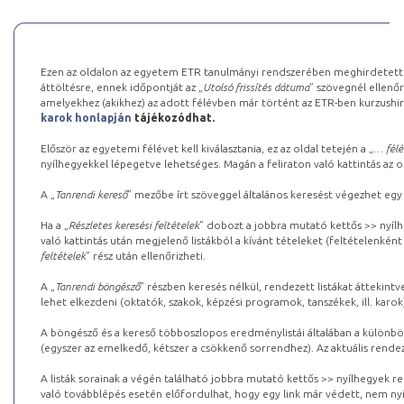
Ezen az oldalon az egyetem ETR tanulmányi rendszerében meghirdetett k
áttöltésre, ennek időpontját az „
Utolsó frissítés dátuma
” szövegnél ellenőr
amelyekhez (akikhez) az adott félévben már történt az ETR-ben kurzushi
karok honlapján
tájékozódhat.
Először az egyetemi félévet kell kiválasztania, ez az oldal tetején a „
… félé
nyílhegyekkel lépegetve lehetséges. Magán a feliraton való kattintás az old
A „
Tanrendi kereső
” mezőbe írt szöveggel általános keresést végezhet egy
Ha a „
Részletes keresési feltételek
” dobozt a jobbra mutató kettős >> nyílh
való kattintás után megjelenő listákból a kívánt tételeket (feltételenként
feltételek
” rész után ellenőrizheti.
A „
Tanrendi böngésző
” részben keresés nélkül, rendezett listákat áttekin
lehet elkezdeni (oktatók, szakok, képzési programok, tanszékek, ill. karok
A böngésző és a kereső többoszlopos eredménylistái általában a különböz
(egyszer az emelkedő, kétszer a csökkenő sorrendhez). Az aktuális rendez
A listák sorainak a végén található jobbra mutató kettős >> nyílhegyek r
való továbblépés esetén előfordulhat, hogy egy link már védett, nem nyi