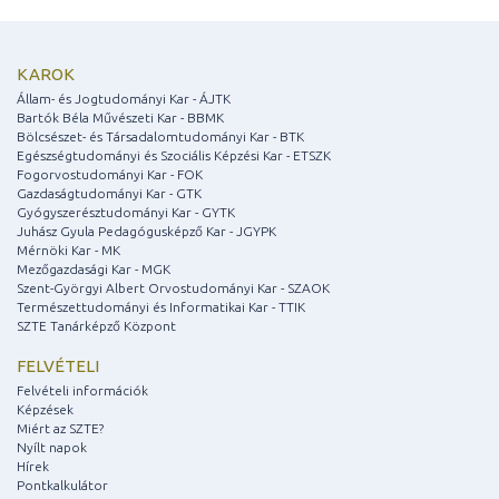
KAROK
Állam- és Jogtudományi Kar - ÁJTK
Bartók Béla Művészeti Kar - BBMK
Bölcsészet- és Társadalomtudományi Kar - BTK
Egészségtudományi és Szociális Képzési Kar - ETSZK
Fogorvostudományi Kar - FOK
Gazdaságtudományi Kar - GTK
Gyógyszerésztudományi Kar - GYTK
Juhász Gyula Pedagógusképző Kar - JGYPK
Mérnöki Kar - MK
Mezőgazdasági Kar - MGK
Szent-Györgyi Albert Orvostudományi Kar - SZAOK
Természettudományi és Informatikai Kar - TTIK
SZTE Tanárképző Központ
FELVÉTELI
Felvételi információk
Képzések
Miért az SZTE?
Nyílt napok
Hírek
Pontkalkulátor