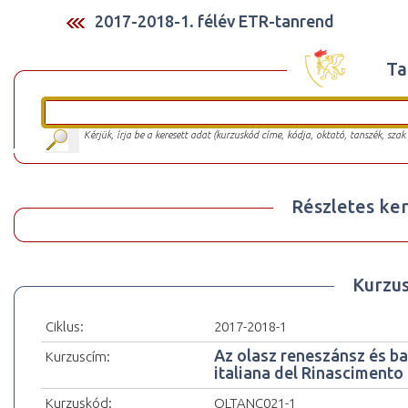
2017-2018-1. félév ETR-tanrend
Ta
Kérjük, írja be a keresett adat (kurzuskód címe, kódja, oktató, tanszék, szak
Részletes ker
Kurzu
Ciklus:
2017-2018-1
Az olasz reneszánsz és bar
Kurzuscím:
italiana del Rinascimento 
Kurzuskód:
OLTANC021-1