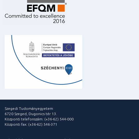
Szegedi Tudományegyetem
6720 Szeged, Dugonics tér 13.
Központi telefonszám: (+36-62) 544-000
Központi fax: (+36-62) 546-371