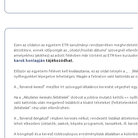
Ezen az oldalon az egyetem ETR tanulmányi rendszerében meghirdetett k
áttöltésre, ennek időpontját az „
Utolsó frissítés dátuma
” szövegnél ellenőr
amelyekhez (akikhez) az adott félévben már történt az ETR-ben kurzushi
karok honlapján
tájékozódhat.
Először az egyetemi félévet kell kiválasztania, ez az oldal tetején a „
… félé
nyílhegyekkel lépegetve lehetséges. Magán a feliraton való kattintás az old
A „
Tanrendi kereső
” mezőbe írt szöveggel általános keresést végezhet egy
Ha a „
Részletes keresési feltételek
” dobozt a jobbra mutató kettős >> nyílh
való kattintás után megjelenő listákból a kívánt tételeket (feltételenként
feltételek
” rész után ellenőrizheti.
A „
Tanrendi böngésző
” részben keresés nélkül, rendezett listákat áttekin
lehet elkezdeni (oktatók, szakok, képzési programok, tanszékek, ill. karok
A böngésző és a kereső többoszlopos eredménylistái általában a különböz