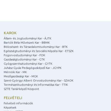
KAROK
Állam- és Jogtudományi Kar - ÁJTK
Bartók Béla Művészeti Kar - BBMK
Bölcsészet- és Társadalomtudományi Kar - BTK
Egészségtudományi és Szociális Képzési Kar - ETSZK
Fogorvostudományi Kar - FOK
Gazdaságtudományi Kar - GTK
Gyógyszerésztudományi Kar - GYTK
Juhász Gyula Pedagógusképző Kar - JGYPK
Mérnöki Kar - MK
Mezőgazdasági Kar - MGK
Szent-Györgyi Albert Orvostudományi Kar - SZAOK
Természettudományi és Informatikai Kar - TTIK
SZTE Tanárképző Központ
FELVÉTELI
Felvételi információk
Képzések