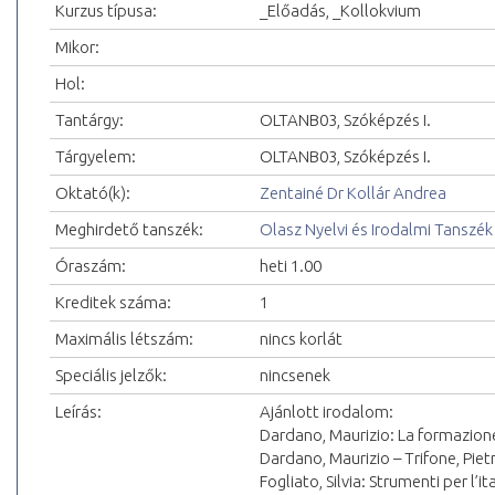
Kurzus típusa:
_Előadás, _Kollokvium
Mikor:
Hol:
Tantárgy:
OLTANB03, Szóképzés I.
Tárgyelem:
OLTANB03, Szóképzés I.
Oktató(k):
Zentainé Dr Kollár Andrea
Meghirdető tanszék:
Olasz Nyelvi és Irodalmi Tanszék
Óraszám:
heti 1.00
Kreditek száma:
1
Maximális létszám:
nincs korlát
Speciális jelzők:
nincsenek
Leírás:
Ajánlott irodalom:
Dardano, Maurizio: La formazione
Dardano, Maurizio – Trifone, Piet
Fogliato, Silvia: Strumenti per l’i