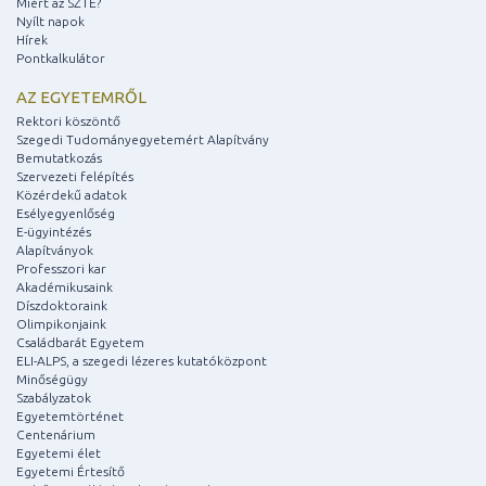
Miért az SZTE?
Nyílt napok
Hírek
Pontkalkulátor
AZ EGYETEMRŐL
Rektori köszöntő
Szegedi Tudományegyetemért Alapítvány
Bemutatkozás
Szervezeti felépítés
Közérdekű adatok
Esélyegyenlőség
E-ügyintézés
Alapítványok
Professzori kar
Akadémikusaink
Díszdoktoraink
Olimpikonjaink
Családbarát Egyetem
ELI-ALPS, a szegedi lézeres kutatóközpont
Minőségügy
Szabályzatok
Egyetemtörténet
Centenárium
Egyetemi élet
Egyetemi Értesítő