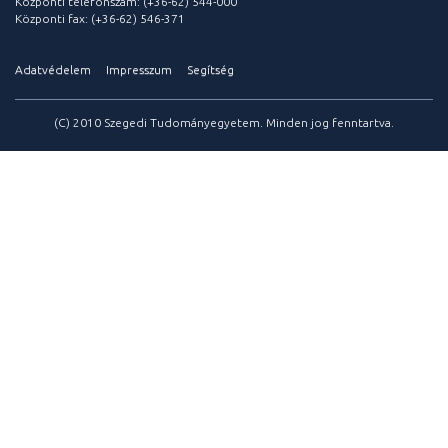
Központi telefonszám: (+36-62) 544-000
Központi fax: (+36-62) 546-371
Adatvédelem
Impresszum
Segítség
(C) 2010 Szegedi Tudományegyetem. Minden jog fenntartva.