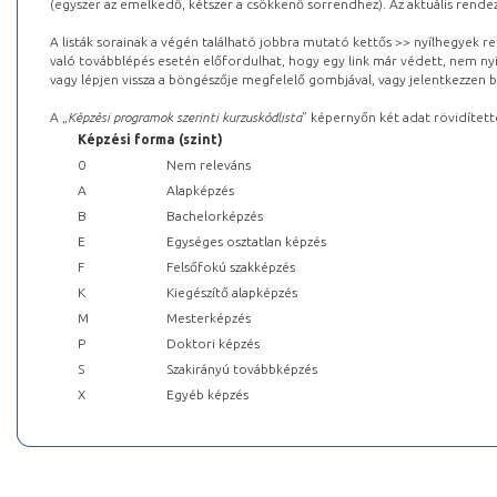
(egyszer az emelkedő, kétszer a csökkenő sorrendhez). Az aktuális rendez
A listák sorainak a végén található jobbra mutató kettős >> nyílhegyek r
való továbblépés esetén előfordulhat, hogy egy link már védett, nem nyi
vagy lépjen vissza a böngészője megfelelő gombjával, vagy jelentkezzen be
A „
Képzési programok szerinti kurzuskódlista
” képernyőn két adat rövidített
Képzési forma (szint)
0
Nem releváns
A
Alapképzés
B
Bachelorképzés
E
Egységes osztatlan képzés
F
Felsőfokú szakképzés
K
Kiegészítő alapképzés
M
Mesterképzés
P
Doktori képzés
S
Szakirányú továbbképzés
X
Egyéb képzés