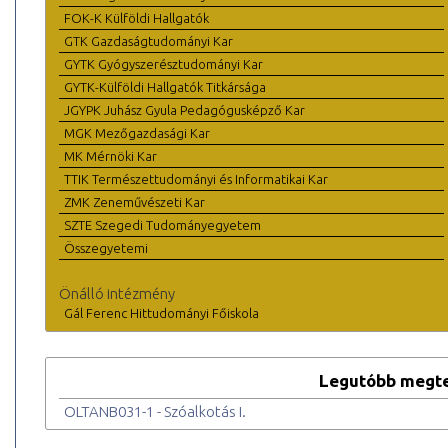
FOK-K Külföldi Hallgatók
GTK Gazdaságtudományi Kar
GYTK Gyógyszerésztudományi Kar
GYTK-Külföldi Hallgatók Titkársága
JGYPK Juhász Gyula Pedagógusképző Kar
MGK Mezőgazdasági Kar
MK Mérnöki Kar
TTIK Természettudományi és Informatikai Kar
ZMK Zeneművészeti Kar
SZTE Szegedi Tudományegyetem
Összegyetemi
Önálló intézmény
Gál Ferenc Hittudományi Főiskola
Legutóbb megte
OLTANB031-1 - Szóalkotás I.