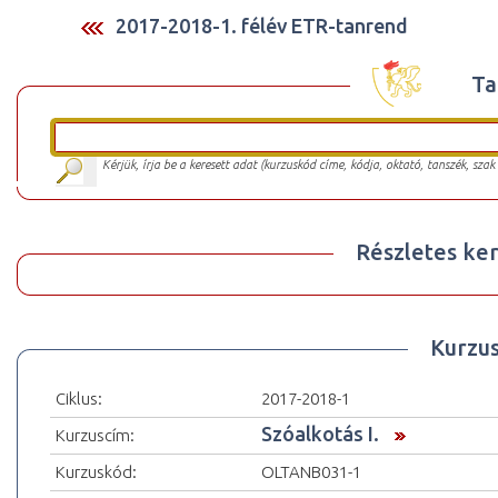
2017-2018-1. félév ETR-tanrend
Ta
Kérjük, írja be a keresett adat (kurzuskód címe, kódja, oktató, tanszék, szak
Részletes ker
Kurzu
Ciklus:
2017-2018-1
Szóalkotás I.
Kurzuscím:
Kurzuskód:
OLTANB031-1