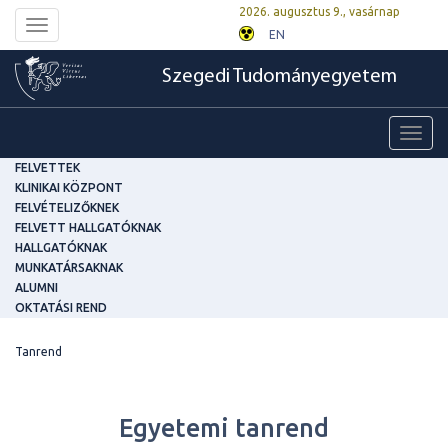
2026. augusztus 9., vasárnap
Toggle
EN
navigation
Szegedi Tudományegyetem
Toggl
navig
FELVETTEK
KLINIKAI KÖZPONT
FELVÉTELIZŐKNEK
FELVETT HALLGATÓKNAK
HALLGATÓKNAK
MUNKATÁRSAKNAK
ALUMNI
OKTATÁSI REND
Tanrend
Egyetemi tanrend