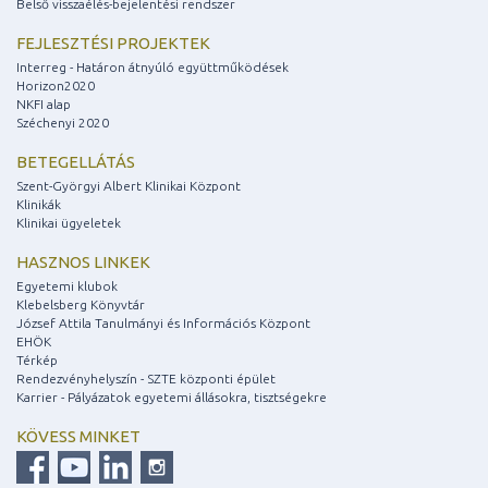
Belső visszaélés-bejelentési rendszer
FEJLESZTÉSI PROJEKTEK
Interreg - Határon átnyúló együttműködések
Horizon2020
NKFI alap
Széchenyi 2020
BETEGELLÁTÁS
Szent-Györgyi Albert Klinikai Központ
Klinikák
Klinikai ügyeletek
HASZNOS LINKEK
Egyetemi klubok
Klebelsberg Könyvtár
József Attila Tanulmányi és Információs Központ
EHÖK
Térkép
Rendezvényhelyszín - SZTE központi épület
Karrier - Pályázatok egyetemi állásokra, tisztségekre
KÖVESS MINKET