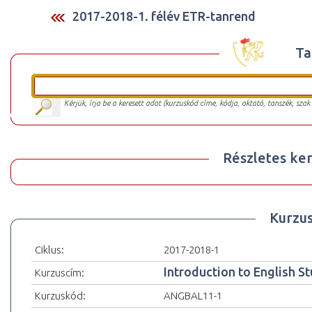
2017-2018-1. félév ETR-tanrend
Ta
Kérjük, írja be a keresett adat (kurzuskód címe, kódja, oktató, tanszék, szak
Részletes ker
Kurzu
Ciklus:
2017-2018-1
Introduction to English S
Kurzuscím:
Kurzuskód:
ANGBAL11-1