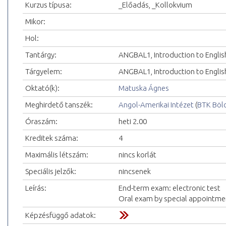
Kurzus típusa:
_Előadás, _Kollokvium
Mikor:
Hol:
Tantárgy:
ANGBAL1, Introduction to Englis
Tárgyelem:
ANGBAL1, Introduction to Englis
Oktató(k):
Matuska Ágnes
Meghirdető tanszék:
Angol-Amerikai Intézet
(
BTK Böl
Óraszám:
heti 2.00
Kreditek száma:
4
Maximális létszám:
nincs korlát
Speciális jelzők:
nincsenek
Leírás:
End-term exam: electronic test
Oral exam by special appointment
Képzésfüggő adatok: