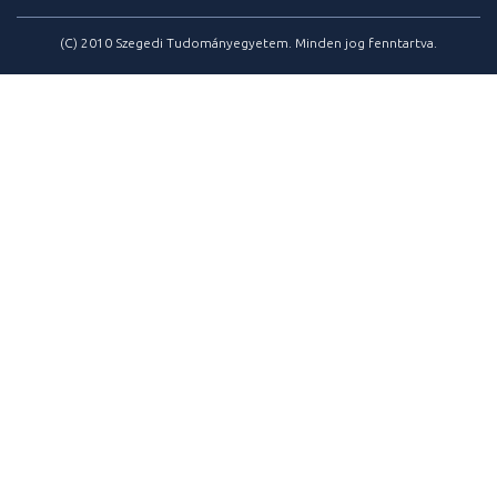
(C) 2010 Szegedi Tudományegyetem. Minden jog fenntartva.