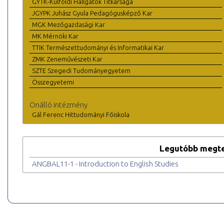
GYTK-Külföldi Hallgatók Titkársága
JGYPK Juhász Gyula Pedagógusképző Kar
MGK Mezőgazdasági Kar
MK Mérnöki Kar
TTIK Természettudományi és Informatikai Kar
ZMK Zeneművészeti Kar
SZTE Szegedi Tudományegyetem
Összegyetemi
Önálló intézmény
Gál Ferenc Hittudományi Főiskola
Legutóbb megte
ANGBAL11-1 - Introduction to English Studies