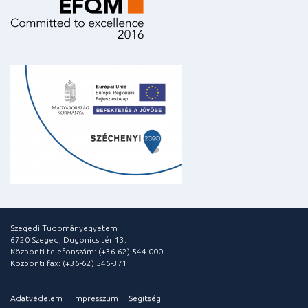
Szegedi Tudományegyetem
6720 Szeged, Dugonics tér 13.
Központi telefonszám: (+36-62) 544-000
Központi fax: (+36-62) 546-371
Adatvédelem
Impresszum
Segítség