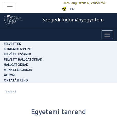
2026. augusztus 6., csütörtök
Toggle
EN
navigation
Szegedi Tudományegyetem
Toggl
navig
FELVETTEK
KLINIKAI KÖZPONT
FELVÉTELIZŐKNEK
FELVETT HALLGATÓKNAK
HALLGATÓKNAK
MUNKATÁRSAKNAK
ALUMNI
OKTATÁSI REND
Tanrend
Egyetemi tanrend