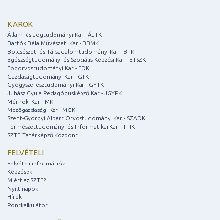
KAROK
Állam- és Jogtudományi Kar - ÁJTK
Bartók Béla Művészeti Kar - BBMK
Bölcsészet- és Társadalomtudományi Kar - BTK
Egészségtudományi és Szociális Képzési Kar - ETSZK
Fogorvostudományi Kar - FOK
Gazdaságtudományi Kar - GTK
Gyógyszerésztudományi Kar - GYTK
Juhász Gyula Pedagógusképző Kar - JGYPK
Mérnöki Kar - MK
Mezőgazdasági Kar - MGK
Szent-Györgyi Albert Orvostudományi Kar - SZAOK
Természettudományi és Informatikai Kar - TTIK
SZTE Tanárképző Központ
FELVÉTELI
Felvételi információk
Képzések
Miért az SZTE?
Nyílt napok
Hírek
Pontkalkulátor