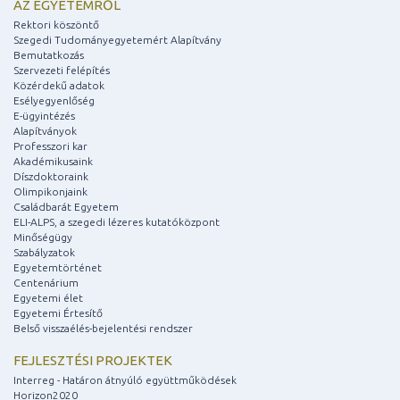
AZ EGYETEMRŐL
Rektori köszöntő
Szegedi Tudományegyetemért Alapítvány
Bemutatkozás
Szervezeti felépítés
Közérdekű adatok
Esélyegyenlőség
E-ügyintézés
Alapítványok
Professzori kar
Akadémikusaink
Díszdoktoraink
Olimpikonjaink
Családbarát Egyetem
ELI-ALPS, a szegedi lézeres kutatóközpont
Minőségügy
Szabályzatok
Egyetemtörténet
Centenárium
Egyetemi élet
Egyetemi Értesítő
Belső visszaélés-bejelentési rendszer
FEJLESZTÉSI PROJEKTEK
Interreg - Határon átnyúló együttműködések
Horizon2020