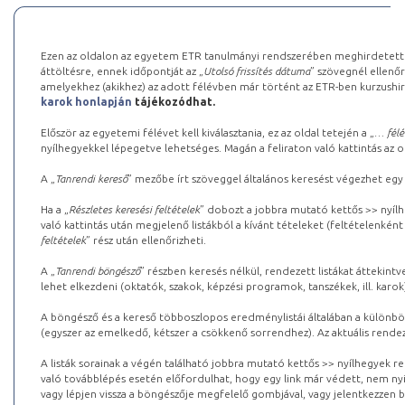
Ezen az oldalon az egyetem ETR tanulmányi rendszerében meghirdetett k
áttöltésre, ennek időpontját az „
Utolsó frissítés dátuma
” szövegnél ellenőr
amelyekhez (akikhez) az adott félévben már történt az ETR-ben kurzushi
karok honlapján
tájékozódhat.
Először az egyetemi félévet kell kiválasztania, ez az oldal tetején a „
… félé
nyílhegyekkel lépegetve lehetséges. Magán a feliraton való kattintás az old
A „
Tanrendi kereső
” mezőbe írt szöveggel általános keresést végezhet egy
Ha a „
Részletes keresési feltételek
” dobozt a jobbra mutató kettős >> nyílh
való kattintás után megjelenő listákból a kívánt tételeket (feltételenként
feltételek
” rész után ellenőrizheti.
A „
Tanrendi böngésző
” részben keresés nélkül, rendezett listákat áttekin
lehet elkezdeni (oktatók, szakok, képzési programok, tanszékek, ill. karok
A böngésző és a kereső többoszlopos eredménylistái általában a különböz
(egyszer az emelkedő, kétszer a csökkenő sorrendhez). Az aktuális rendez
A listák sorainak a végén található jobbra mutató kettős >> nyílhegyek r
való továbblépés esetén előfordulhat, hogy egy link már védett, nem nyi
vagy lépjen vissza a böngészője megfelelő gombjával, vagy jelentkezzen be