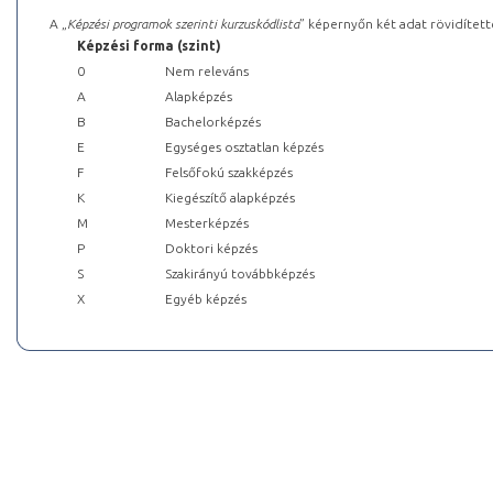
A „
Képzési programok szerinti kurzuskódlista
” képernyőn két adat rövidített
Képzési forma (szint)
0
Nem releváns
A
Alapképzés
B
Bachelorképzés
E
Egységes osztatlan képzés
F
Felsőfokú szakképzés
K
Kiegészítő alapképzés
M
Mesterképzés
P
Doktori képzés
S
Szakirányú továbbképzés
X
Egyéb képzés