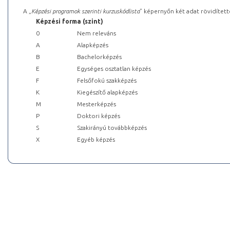
A „
Képzési programok szerinti kurzuskódlista
” képernyőn két adat rövidített
Képzési forma (szint)
0
Nem releváns
A
Alapképzés
B
Bachelorképzés
E
Egységes osztatlan képzés
F
Felsőfokú szakképzés
K
Kiegészítő alapképzés
M
Mesterképzés
P
Doktori képzés
S
Szakirányú továbbképzés
X
Egyéb képzés