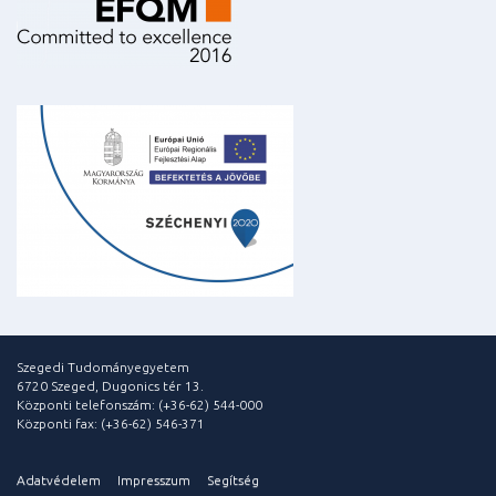
Szegedi Tudományegyetem
6720 Szeged, Dugonics tér 13.
Központi telefonszám: (+36-62) 544-000
Központi fax: (+36-62) 546-371
Adatvédelem
Impresszum
Segítség