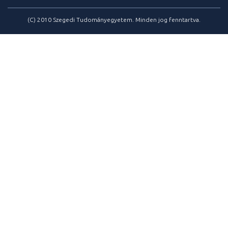
(C) 2010 Szegedi Tudományegyetem. Minden jog fenntartva.