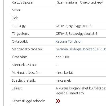
Kurzus típusa:
_Szeminárium, _Gyakorlati jegy
Mikor:
Hol:
Tantárgy:
GERA-2, Nyelvgyakorlat
Tárgyelem:
GERA-2, Beszédgyakorlat 5
Oktató(k):
Katona Tünde dr.
Meghirdető tanszék:
Germán Filológiai Intézet
(
BTK Bö
Óraszám:
heti 2.00
Kreditek száma:
2
Maximális létszám:
nincs korlát
Speciális jelzők:
nincsenek
Leírás:
A kurzus kódján lehet külföldi ö
jegyét elismertetni.
Képzésfüggő adatok: