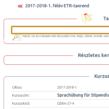
2017-2018-1. félév ETR-tanrend
Ta
Kérjük, írja be a keresett adat (kurzuskód címe, kódja, oktató, tanszék, szak
Részletes ker
Kurzu
Ciklus:
2017-2018-1
Sprachübung für Stipendi
Kurzuscím:
Kurzuskód:
GERA-27-4