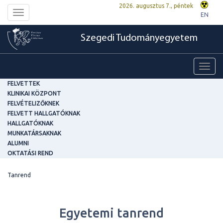
2026. augusztus 7., péntek
Toggle
EN
navigation
Szegedi Tudományegyetem
Toggl
navig
FELVETTEK
KLINIKAI KÖZPONT
FELVÉTELIZŐKNEK
FELVETT HALLGATÓKNAK
HALLGATÓKNAK
MUNKATÁRSAKNAK
ALUMNI
OKTATÁSI REND
Tanrend
Egyetemi tanrend