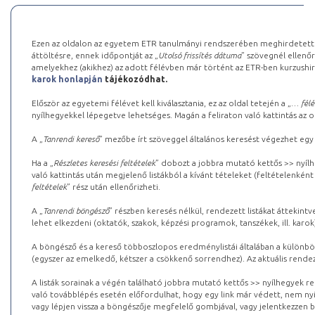
Ezen az oldalon az egyetem ETR tanulmányi rendszerében meghirdetett k
áttöltésre, ennek időpontját az „
Utolsó frissítés dátuma
” szövegnél ellenőr
amelyekhez (akikhez) az adott félévben már történt az ETR-ben kurzushi
karok honlapján
tájékozódhat.
Először az egyetemi félévet kell kiválasztania, ez az oldal tetején a „
… félé
nyílhegyekkel lépegetve lehetséges. Magán a feliraton való kattintás az old
A „
Tanrendi kereső
” mezőbe írt szöveggel általános keresést végezhet egy
Ha a „
Részletes keresési feltételek
” dobozt a jobbra mutató kettős >> nyílh
való kattintás után megjelenő listákból a kívánt tételeket (feltételenként
feltételek
” rész után ellenőrizheti.
A „
Tanrendi böngésző
” részben keresés nélkül, rendezett listákat áttekin
lehet elkezdeni (oktatók, szakok, képzési programok, tanszékek, ill. karok
A böngésző és a kereső többoszlopos eredménylistái általában a különböz
(egyszer az emelkedő, kétszer a csökkenő sorrendhez). Az aktuális rendez
A listák sorainak a végén található jobbra mutató kettős >> nyílhegyek r
való továbblépés esetén előfordulhat, hogy egy link már védett, nem nyi
vagy lépjen vissza a böngészője megfelelő gombjával, vagy jelentkezzen be