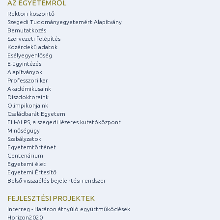
AZ EGYETEMRŐL
Rektori köszöntő
Szegedi Tudományegyetemért Alapítvány
Bemutatkozás
Szervezeti felépítés
Közérdekű adatok
Esélyegyenlőség
E-ügyintézés
Alapítványok
Professzori kar
Akadémikusaink
Díszdoktoraink
Olimpikonjaink
Családbarát Egyetem
ELI-ALPS, a szegedi lézeres kutatóközpont
Minőségügy
Szabályzatok
Egyetemtörténet
Centenárium
Egyetemi élet
Egyetemi Értesítő
Belső visszaélés-bejelentési rendszer
FEJLESZTÉSI PROJEKTEK
Interreg - Határon átnyúló együttműködések
Horizon2020