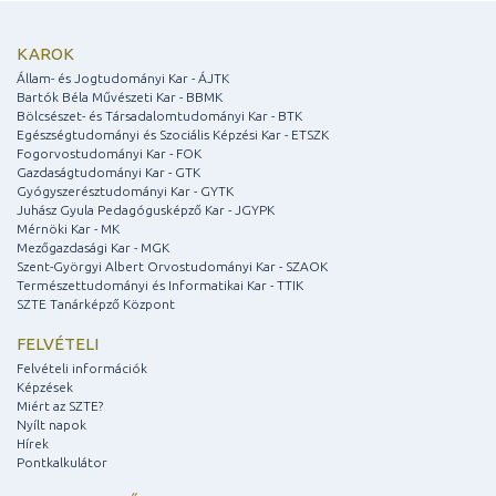
KAROK
Állam- és Jogtudományi Kar - ÁJTK
Bartók Béla Művészeti Kar - BBMK
Bölcsészet- és Társadalomtudományi Kar - BTK
Egészségtudományi és Szociális Képzési Kar - ETSZK
Fogorvostudományi Kar - FOK
Gazdaságtudományi Kar - GTK
Gyógyszerésztudományi Kar - GYTK
Juhász Gyula Pedagógusképző Kar - JGYPK
Mérnöki Kar - MK
Mezőgazdasági Kar - MGK
Szent-Györgyi Albert Orvostudományi Kar - SZAOK
Természettudományi és Informatikai Kar - TTIK
SZTE Tanárképző Központ
FELVÉTELI
Felvételi információk
Képzések
Miért az SZTE?
Nyílt napok
Hírek
Pontkalkulátor