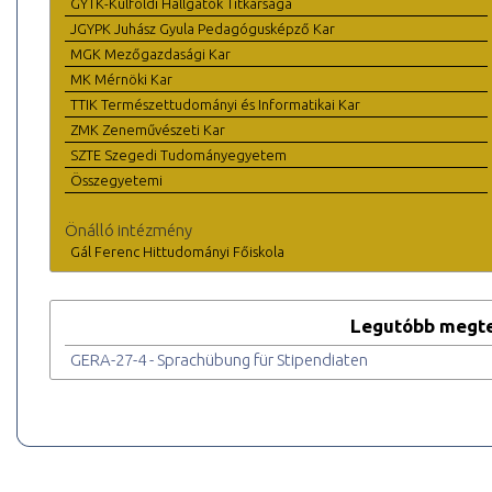
GYTK-Külföldi Hallgatók Titkársága
JGYPK Juhász Gyula Pedagógusképző Kar
MGK Mezőgazdasági Kar
MK Mérnöki Kar
TTIK Természettudományi és Informatikai Kar
ZMK Zeneművészeti Kar
SZTE Szegedi Tudományegyetem
Összegyetemi
Önálló intézmény
Gál Ferenc Hittudományi Főiskola
Legutóbb megte
GERA-27-4 - Sprachübung für Stipendiaten