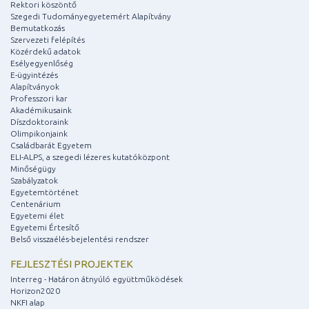
Rektori köszöntő
Szegedi Tudományegyetemért Alapítvány
Bemutatkozás
Szervezeti felépítés
Közérdekű adatok
Esélyegyenlőség
E-ügyintézés
Alapítványok
Professzori kar
Akadémikusaink
Díszdoktoraink
Olimpikonjaink
Családbarát Egyetem
ELI-ALPS, a szegedi lézeres kutatóközpont
Minőségügy
Szabályzatok
Egyetemtörténet
Centenárium
Egyetemi élet
Egyetemi Értesítő
Belső visszaélés-bejelentési rendszer
FEJLESZTÉSI PROJEKTEK
Interreg - Határon átnyúló együttműködések
Horizon2020
NKFI alap