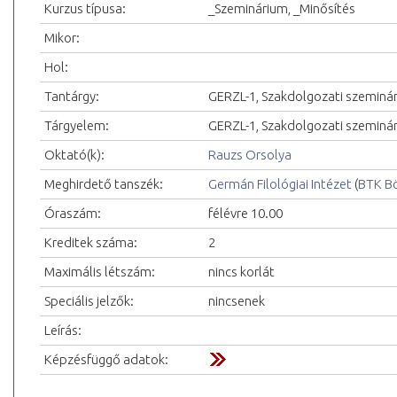
Kurzus típusa:
_Szeminárium, _Minősítés
Mikor:
Hol:
Tantárgy:
GERZL-1, Szakdolgozati szeminá
Tárgyelem:
GERZL-1, Szakdolgozati szeminá
Oktató(k):
Rauzs Orsolya
Meghirdető tanszék:
Germán Filológiai Intézet
(
BTK Bö
Óraszám:
félévre 10.00
Kreditek száma:
2
Maximális létszám:
nincs korlát
Speciális jelzők:
nincsenek
Leírás:
Képzésfüggő adatok: