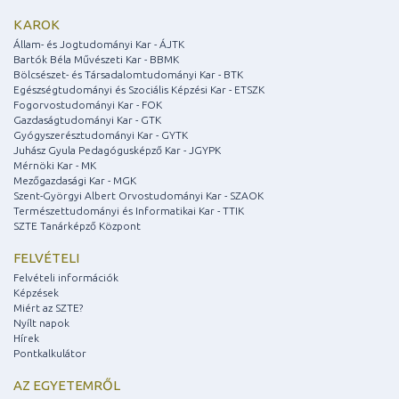
KAROK
Állam- és Jogtudományi Kar - ÁJTK
Bartók Béla Művészeti Kar - BBMK
Bölcsészet- és Társadalomtudományi Kar - BTK
Egészségtudományi és Szociális Képzési Kar - ETSZK
Fogorvostudományi Kar - FOK
Gazdaságtudományi Kar - GTK
Gyógyszerésztudományi Kar - GYTK
Juhász Gyula Pedagógusképző Kar - JGYPK
Mérnöki Kar - MK
Mezőgazdasági Kar - MGK
Szent-Györgyi Albert Orvostudományi Kar - SZAOK
Természettudományi és Informatikai Kar - TTIK
SZTE Tanárképző Központ
FELVÉTELI
Felvételi információk
Képzések
Miért az SZTE?
Nyílt napok
Hírek
Pontkalkulátor
AZ EGYETEMRŐL