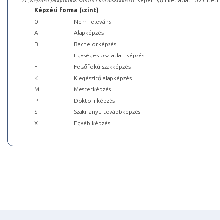
A „
Képzési programok szerinti kurzuskódlista
” képernyőn két adat rövidített
Képzési forma (szint)
0
Nem releváns
A
Alapképzés
B
Bachelorképzés
E
Egységes osztatlan képzés
F
Felsőfokú szakképzés
K
Kiegészítő alapképzés
M
Mesterképzés
P
Doktori képzés
S
Szakirányú továbbképzés
X
Egyéb képzés