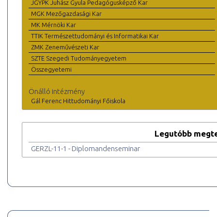
JGYPK Juhász Gyula Pedagógusképző Kar
MGK Mezőgazdasági Kar
MK Mérnöki Kar
TTIK Természettudományi és Informatikai Kar
ZMK Zeneművészeti Kar
SZTE Szegedi Tudományegyetem
Összegyetemi
Önálló intézmény
Gál Ferenc Hittudományi Főiskola
Legutóbb megte
GERZL-11-1 - Diplomandenseminar