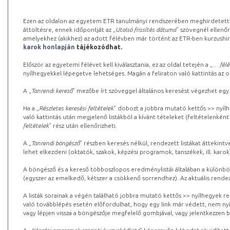
Ezen az oldalon az egyetem ETR tanulmányi rendszerében meghirdetett k
áttöltésre, ennek időpontját az „
Utolsó frissítés dátuma
” szövegnél ellenőr
amelyekhez (akikhez) az adott félévben már történt az ETR-ben kurzushi
karok honlapján
tájékozódhat.
Először az egyetemi félévet kell kiválasztania, ez az oldal tetején a „
… félé
nyílhegyekkel lépegetve lehetséges. Magán a feliraton való kattintás az old
A „
Tanrendi kereső
” mezőbe írt szöveggel általános keresést végezhet egy
Ha a „
Részletes keresési feltételek
” dobozt a jobbra mutató kettős >> nyílh
való kattintás után megjelenő listákból a kívánt tételeket (feltételenként
feltételek
” rész után ellenőrizheti.
A „
Tanrendi böngésző
” részben keresés nélkül, rendezett listákat áttekin
lehet elkezdeni (oktatók, szakok, képzési programok, tanszékek, ill. karok
A böngésző és a kereső többoszlopos eredménylistái általában a különböz
(egyszer az emelkedő, kétszer a csökkenő sorrendhez). Az aktuális rendez
A listák sorainak a végén található jobbra mutató kettős >> nyílhegyek r
való továbblépés esetén előfordulhat, hogy egy link már védett, nem nyi
vagy lépjen vissza a böngészője megfelelő gombjával, vagy jelentkezzen be