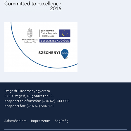
Szegedi Tudományegyetem
6720 Szeged, Dugonics tér 13.
Központi telefonszám: (+36-62) 544-000
Központi fax: (+36-62) 546-371
Adatvédelem
Impresszum
Segítség