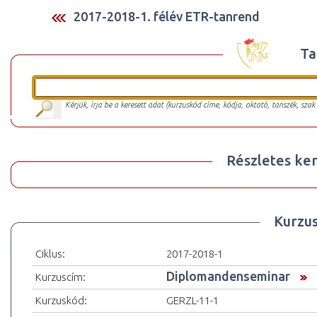
2017-2018-1. félév ETR-tanrend
Ta
Kérjük, írja be a keresett adat (kurzuskód címe, kódja, oktató, tanszék, szak
Részletes ker
Kurzu
Ciklus:
2017-2018-1
Diplomandenseminar
Kurzuscím:
Kurzuskód:
GERZL-11-1