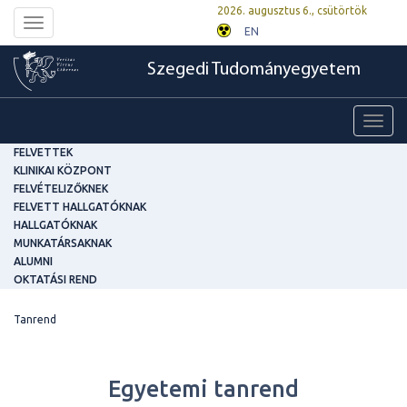
2026. augusztus 6., csütörtök
Toggle
EN
navigation
Szegedi Tudományegyetem
Toggl
navig
FELVETTEK
KLINIKAI KÖZPONT
FELVÉTELIZŐKNEK
FELVETT HALLGATÓKNAK
HALLGATÓKNAK
MUNKATÁRSAKNAK
ALUMNI
OKTATÁSI REND
Tanrend
Egyetemi tanrend