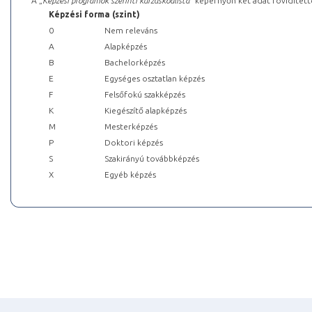
A „
Képzési programok szerinti kurzuskódlista
” képernyőn két adat rövidített
Képzési forma (szint)
0
Nem releváns
A
Alapképzés
B
Bachelorképzés
E
Egységes osztatlan képzés
F
Felsőfokú szakképzés
K
Kiegészítő alapképzés
M
Mesterképzés
P
Doktori képzés
S
Szakirányú továbbképzés
X
Egyéb képzés