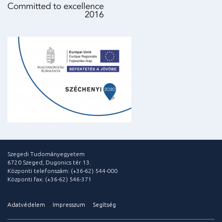
Szegedi Tudományegyetem
6720 Szeged, Dugonics tér 13.
Központi telefonszám: (+36-62) 544-000
Központi fax: (+36-62) 546-371
Adatvédelem
Impresszum
Segítség