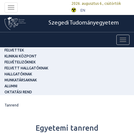
2026. augusztus 6., csütörtök
Toggle
EN
navigation
Szegedi Tudományegyetem
Toggl
navig
FELVETTEK
KLINIKAI KÖZPONT
FELVÉTELIZŐKNEK
FELVETT HALLGATÓKNAK
HALLGATÓKNAK
MUNKATÁRSAKNAK
ALUMNI
OKTATÁSI REND
Tanrend
Egyetemi tanrend