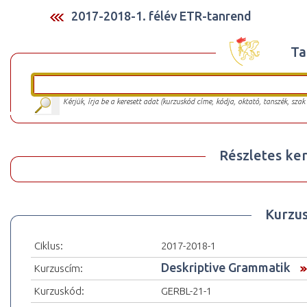
2017-2018-1. félév ETR-tanrend
Ta
Kérjük, írja be a keresett adat (kurzuskód címe, kódja, oktató, tanszék, szak
Részletes ker
Kurzu
Ciklus:
2017-2018-1
Deskriptive Grammatik
Kurzuscím:
Kurzuskód:
GERBL-21-1