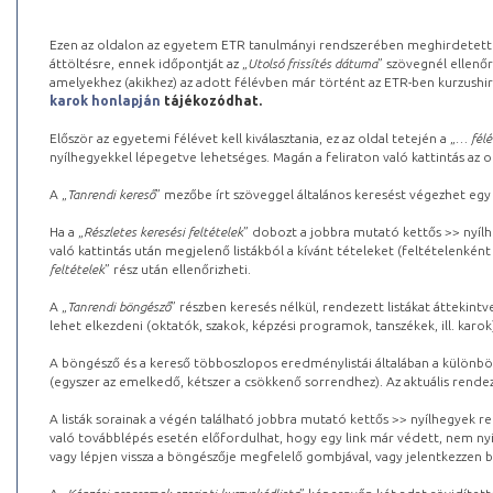
Ezen az oldalon az egyetem ETR tanulmányi rendszerében meghirdetett k
áttöltésre, ennek időpontját az „
Utolsó frissítés dátuma
” szövegnél ellenőr
amelyekhez (akikhez) az adott félévben már történt az ETR-ben kurzushi
karok honlapján
tájékozódhat.
Először az egyetemi félévet kell kiválasztania, ez az oldal tetején a „
… félé
nyílhegyekkel lépegetve lehetséges. Magán a feliraton való kattintás az old
A „
Tanrendi kereső
” mezőbe írt szöveggel általános keresést végezhet egy
Ha a „
Részletes keresési feltételek
” dobozt a jobbra mutató kettős >> nyílh
való kattintás után megjelenő listákból a kívánt tételeket (feltételenként
feltételek
” rész után ellenőrizheti.
A „
Tanrendi böngésző
” részben keresés nélkül, rendezett listákat áttekin
lehet elkezdeni (oktatók, szakok, képzési programok, tanszékek, ill. karok
A böngésző és a kereső többoszlopos eredménylistái általában a különböz
(egyszer az emelkedő, kétszer a csökkenő sorrendhez). Az aktuális rendez
A listák sorainak a végén található jobbra mutató kettős >> nyílhegyek r
való továbblépés esetén előfordulhat, hogy egy link már védett, nem nyi
vagy lépjen vissza a böngészője megfelelő gombjával, vagy jelentkezzen be