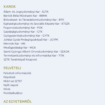
KAROK
Állam- és Jogtudományi Kar - ÁJTK
Bartók Béla Művészeti Kar - BBMK
Bölcsészet- és Társadalomtudományi Kar - BTK
Egészségtudományi és Szociális Képzési Kar - ETSZK
Fogorvostudományi Kar - FOK
Gazdaságtudományi Kar - GTK
Gyógyszerésztudományi Kar - GYTK
Juhász Gyula Pedagógusképző Kar - JGYPK
Mérnöki Kar - MK
Mezőgazdasági Kar - MGK
Szent-Györgyi Albert Orvostudományi Kar - SZAOK
Természettudományi és Informatikai Kar - TTIK
SZTE Tanárképző Központ
FELVÉTELI
Felvételi információk
Képzések
Miért az SZTE?
Nyílt napok
Hírek
Pontkalkulátor
AZ EGYETEMRŐL