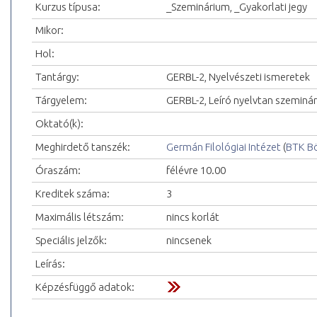
Kurzus típusa:
_Szeminárium, _Gyakorlati jegy
Mikor:
Hol:
Tantárgy:
GERBL-2, Nyelvészeti ismeretek
Tárgyelem:
GERBL-2, Leíró nyelvtan szeminá
Oktató(k):
Meghirdető tanszék:
Germán Filológiai Intézet
(
BTK Bö
Óraszám:
félévre 10.00
Kreditek száma:
3
Maximális létszám:
nincs korlát
Speciális jelzők:
nincsenek
Leírás:
Képzésfüggő adatok: