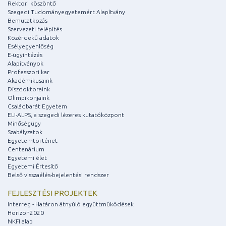
Rektori köszöntő
Szegedi Tudományegyetemért Alapítvány
Bemutatkozás
Szervezeti felépítés
Közérdekű adatok
Esélyegyenlőség
E-ügyintézés
Alapítványok
Professzori kar
Akadémikusaink
Díszdoktoraink
Olimpikonjaink
Családbarát Egyetem
ELI-ALPS, a szegedi lézeres kutatóközpont
Minőségügy
Szabályzatok
Egyetemtörténet
Centenárium
Egyetemi élet
Egyetemi Értesítő
Belső visszaélés-bejelentési rendszer
FEJLESZTÉSI PROJEKTEK
Interreg - Határon átnyúló együttműködések
Horizon2020
NKFI alap