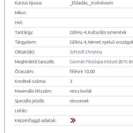
Kurzus típusa:
_Előadás, _Kollokvium
Mikor:
Hol:
Tantárgy:
GERAL-4, Kulturális ismeretek
Tárgyelem:
GERAL-4, Német nyelvű országok
Oktató(k):
Schrödl Christina
Meghirdető tanszék:
Germán Filológiai Intézet
(
BTK Bö
Óraszám:
félévre 10.00
Kreditek száma:
3
Maximális létszám:
nincs korlát
Speciális jelzők:
nincsenek
Leírás:
Képzésfüggő adatok: