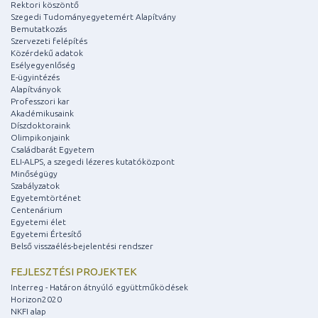
Rektori köszöntő
Szegedi Tudományegyetemért Alapítvány
Bemutatkozás
Szervezeti felépítés
Közérdekű adatok
Esélyegyenlőség
E-ügyintézés
Alapítványok
Professzori kar
Akadémikusaink
Díszdoktoraink
Olimpikonjaink
Családbarát Egyetem
ELI-ALPS, a szegedi lézeres kutatóközpont
Minőségügy
Szabályzatok
Egyetemtörténet
Centenárium
Egyetemi élet
Egyetemi Értesítő
Belső visszaélés-bejelentési rendszer
FEJLESZTÉSI PROJEKTEK
Interreg - Határon átnyúló együttműködések
Horizon2020
NKFI alap