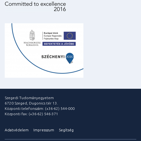
Szegedi Tudományegyetem
6720 Szeged, Dugonics tér 13.
Központi telefonszám: (+36-62) 544-000
Központi fax: (+36-62) 546-371
Adatvédelem
Impresszum
Segítség