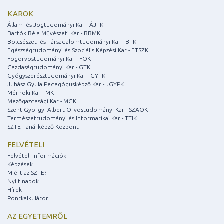
KAROK
Állam- és Jogtudományi Kar - ÁJTK
Bartók Béla Művészeti Kar - BBMK
Bölcsészet- és Társadalomtudományi Kar - BTK
Egészségtudományi és Szociális Képzési Kar - ETSZK
Fogorvostudományi Kar - FOK
Gazdaságtudományi Kar - GTK
Gyógyszerésztudományi Kar - GYTK
Juhász Gyula Pedagógusképző Kar - JGYPK
Mérnöki Kar - MK
Mezőgazdasági Kar - MGK
Szent-Györgyi Albert Orvostudományi Kar - SZAOK
Természettudományi és Informatikai Kar - TTIK
SZTE Tanárképző Központ
FELVÉTELI
Felvételi információk
Képzések
Miért az SZTE?
Nyílt napok
Hírek
Pontkalkulátor
AZ EGYETEMRŐL