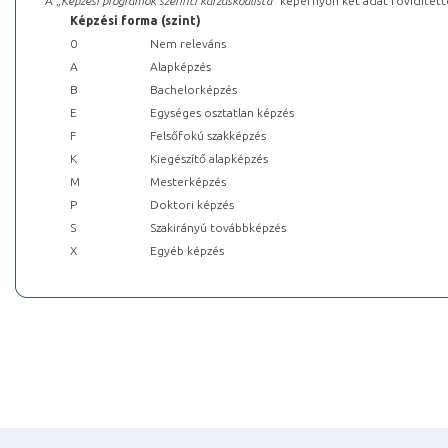
A „
Képzési programok szerinti kurzuskódlista
” képernyőn két adat rövidített
Képzési forma (szint)
0
Nem releváns
A
Alapképzés
B
Bachelorképzés
E
Egységes osztatlan képzés
F
Felsőfokú szakképzés
K
Kiegészítő alapképzés
M
Mesterképzés
P
Doktori képzés
S
Szakirányú továbbképzés
X
Egyéb képzés