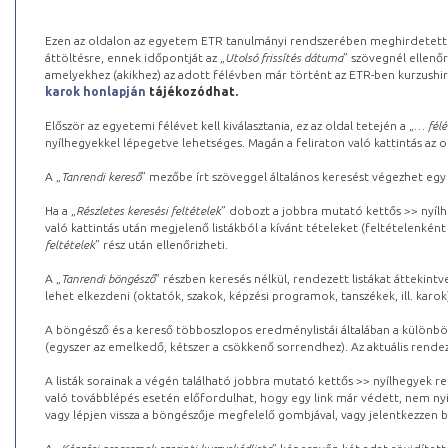
Ezen az oldalon az egyetem ETR tanulmányi rendszerében meghirdetett k
áttöltésre, ennek időpontját az „
Utolsó frissítés dátuma
” szövegnél ellenőr
amelyekhez (akikhez) az adott félévben már történt az ETR-ben kurzushi
karok honlapján
tájékozódhat.
Először az egyetemi félévet kell kiválasztania, ez az oldal tetején a „
… félé
nyílhegyekkel lépegetve lehetséges. Magán a feliraton való kattintás az old
A „
Tanrendi kereső
” mezőbe írt szöveggel általános keresést végezhet egy
Ha a „
Részletes keresési feltételek
” dobozt a jobbra mutató kettős >> nyílh
való kattintás után megjelenő listákból a kívánt tételeket (feltételenként
feltételek
” rész után ellenőrizheti.
A „
Tanrendi böngésző
” részben keresés nélkül, rendezett listákat áttekin
lehet elkezdeni (oktatók, szakok, képzési programok, tanszékek, ill. karok
A böngésző és a kereső többoszlopos eredménylistái általában a különböz
(egyszer az emelkedő, kétszer a csökkenő sorrendhez). Az aktuális rendez
A listák sorainak a végén található jobbra mutató kettős >> nyílhegyek r
való továbblépés esetén előfordulhat, hogy egy link már védett, nem nyi
vagy lépjen vissza a böngészője megfelelő gombjával, vagy jelentkezzen be