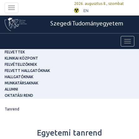
2026. augusztus 8., szombat
Toggle
EN
navigation
Szegedi Tudományegyetem
Toggl
navig
FELVETTEK
KLINIKAI KÖZPONT
FELVÉTELIZŐKNEK
FELVETT HALLGATÓKNAK
HALLGATÓKNAK
MUNKATÁRSAKNAK
ALUMNI
OKTATÁSI REND
Tanrend
Egyetemi tanrend