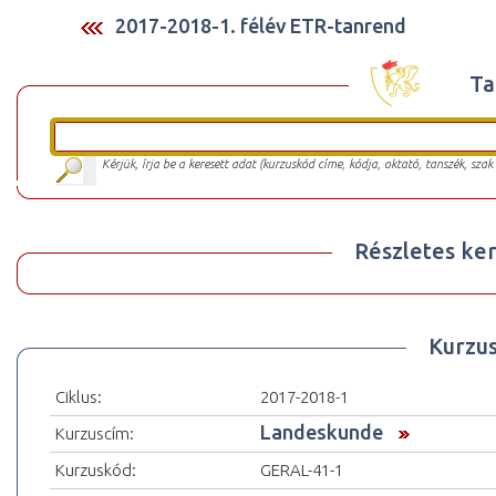
2017-2018-1. félév ETR-tanrend
Ta
Kérjük, írja be a keresett adat (kurzuskód címe, kódja, oktató, tanszék, szak
Részletes ker
Kurzu
Ciklus:
2017-2018-1
Landeskunde
Kurzuscím:
Kurzuskód:
GERAL-41-1