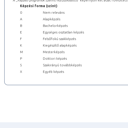
A „
Képzési programok szerinti kurzuskódlista
” képernyőn két adat rövidített
Képzési forma (szint)
0
Nem releváns
A
Alapképzés
B
Bachelorképzés
E
Egységes osztatlan képzés
F
Felsőfokú szakképzés
K
Kiegészítő alapképzés
M
Mesterképzés
P
Doktori képzés
S
Szakirányú továbbképzés
X
Egyéb képzés