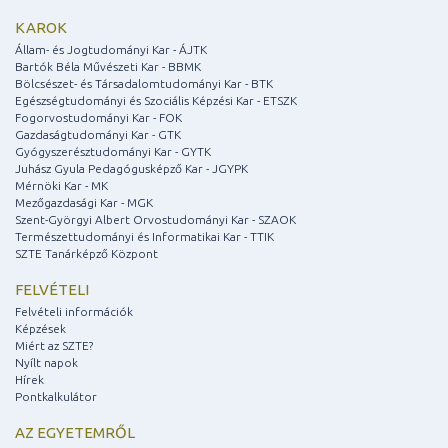
KAROK
Állam- és Jogtudományi Kar - ÁJTK
Bartók Béla Művészeti Kar - BBMK
Bölcsészet- és Társadalomtudományi Kar - BTK
Egészségtudományi és Szociális Képzési Kar - ETSZK
Fogorvostudományi Kar - FOK
Gazdaságtudományi Kar - GTK
Gyógyszerésztudományi Kar - GYTK
Juhász Gyula Pedagógusképző Kar - JGYPK
Mérnöki Kar - MK
Mezőgazdasági Kar - MGK
Szent-Györgyi Albert Orvostudományi Kar - SZAOK
Természettudományi és Informatikai Kar - TTIK
SZTE Tanárképző Központ
FELVÉTELI
Felvételi információk
Képzések
Miért az SZTE?
Nyílt napok
Hírek
Pontkalkulátor
AZ EGYETEMRŐL