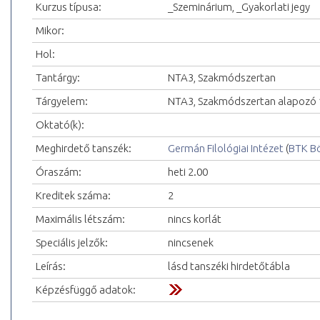
Kurzus típusa:
_Szeminárium, _Gyakorlati jegy
Mikor:
Hol:
Tantárgy:
NTA3, Szakmódszertan
Tárgyelem:
NTA3, Szakmódszertan alapozó 
Oktató(k):
Meghirdető tanszék:
Germán Filológiai Intézet
(
BTK Bö
Óraszám:
heti 2.00
Kreditek száma:
2
Maximális létszám:
nincs korlát
Speciális jelzők:
nincsenek
Leírás:
lásd tanszéki hirdetőtábla
Képzésfüggő adatok: