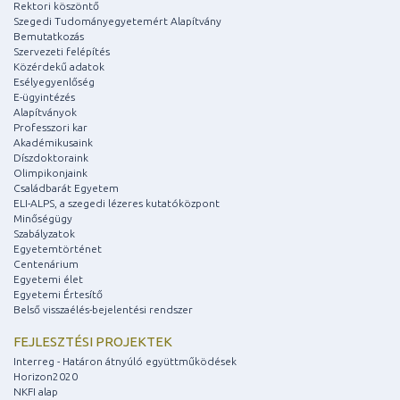
Rektori köszöntő
Szegedi Tudományegyetemért Alapítvány
Bemutatkozás
Szervezeti felépítés
Közérdekű adatok
Esélyegyenlőség
E-ügyintézés
Alapítványok
Professzori kar
Akadémikusaink
Díszdoktoraink
Olimpikonjaink
Családbarát Egyetem
ELI-ALPS, a szegedi lézeres kutatóközpont
Minőségügy
Szabályzatok
Egyetemtörténet
Centenárium
Egyetemi élet
Egyetemi Értesítő
Belső visszaélés-bejelentési rendszer
FEJLESZTÉSI PROJEKTEK
Interreg - Határon átnyúló együttműködések
Horizon2020
NKFI alap