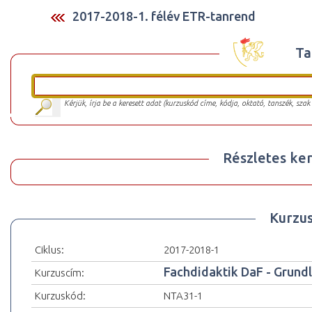
2017-2018-1. félév ETR-tanrend
Ta
Kérjük, írja be a keresett adat (kurzuskód címe, kódja, oktató, tanszék, szak
Részletes ker
Kurzu
Ciklus:
2017-2018-1
Fachdidaktik DaF - Grund
Kurzuscím:
Kurzuskód:
NTA31-1