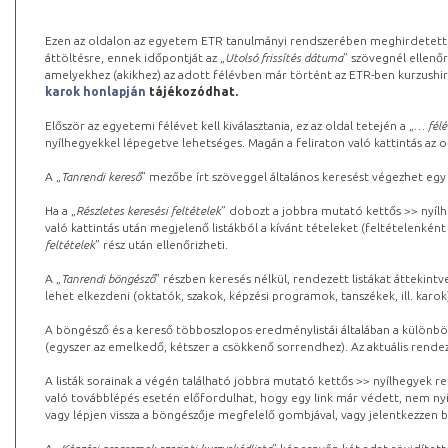
Ezen az oldalon az egyetem ETR tanulmányi rendszerében meghirdetett k
áttöltésre, ennek időpontját az „
Utolsó frissítés dátuma
” szövegnél ellenőr
amelyekhez (akikhez) az adott félévben már történt az ETR-ben kurzushi
karok honlapján
tájékozódhat.
Először az egyetemi félévet kell kiválasztania, ez az oldal tetején a „
… félé
nyílhegyekkel lépegetve lehetséges. Magán a feliraton való kattintás az old
A „
Tanrendi kereső
” mezőbe írt szöveggel általános keresést végezhet egy
Ha a „
Részletes keresési feltételek
” dobozt a jobbra mutató kettős >> nyílh
való kattintás után megjelenő listákból a kívánt tételeket (feltételenként
feltételek
” rész után ellenőrizheti.
A „
Tanrendi böngésző
” részben keresés nélkül, rendezett listákat áttekin
lehet elkezdeni (oktatók, szakok, képzési programok, tanszékek, ill. karok
A böngésző és a kereső többoszlopos eredménylistái általában a különböz
(egyszer az emelkedő, kétszer a csökkenő sorrendhez). Az aktuális rendez
A listák sorainak a végén található jobbra mutató kettős >> nyílhegyek r
való továbblépés esetén előfordulhat, hogy egy link már védett, nem nyi
vagy lépjen vissza a böngészője megfelelő gombjával, vagy jelentkezzen be