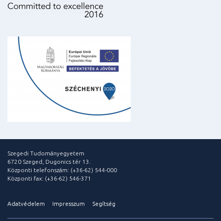
Szegedi Tudományegyetem
6720 Szeged, Dugonics tér 13.
Központi telefonszám: (+36-62) 544-000
Központi fax: (+36-62) 546-371
Adatvédelem
Impresszum
Segítség