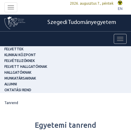
2026. augusztus 7., péntek
Toggle
EN
navigation
Szegedi Tudományegyetem
Toggl
navig
FELVETTEK
KLINIKAI KÖZPONT
FELVÉTELIZŐKNEK
FELVETT HALLGATÓKNAK
HALLGATÓKNAK
MUNKATÁRSAKNAK
ALUMNI
OKTATÁSI REND
Tanrend
Egyetemi tanrend