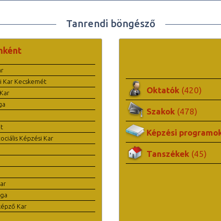
Tanrendi böngésző
nként
ar
i Kar Kecskemét
Oktatók
(420)
Kar
ga
Szakok
(478)
t
Képzési programo
ciális Képzési Kar
Tanszékek
(45)
ar
ága
képző Kar