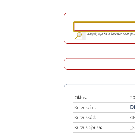
Kérjük, írja be a keresett adat (k
Ciklus:
20
D
Kurzuscím:
Kurzuskód:
GE
Kurzus típusa:
_S