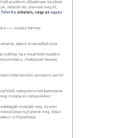
-ből az adatok időszakosan kerülnek
kok, oktatók stb. jelennek meg itt,
a
felvi.hu
oldalain, vagy az
egyes
 jobbra >>> mutató hármas
oktatók, szakok és tanszékek közt.
st indíthat, ha a megfelelő mezőkre
zempontokat a „
Kiválasztott keresési
észést több kiinduló szempont szerint
gfelelő oszlopnévre kell kattintania
lhegy mutatja az oszlopnévben.
s adatlapját mutatják meg. Az ezen
lentkező képernyő jelenik meg. Ekkor
lakon is folytathatja.