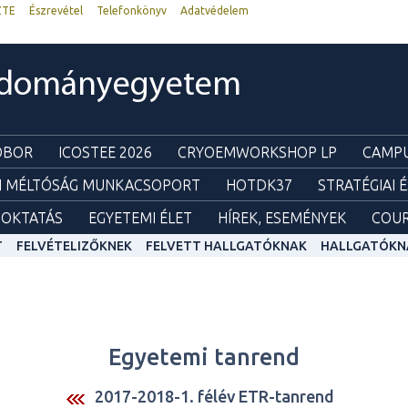
ZTE
Észrevétel
Telefonkönyv
Adatvédelem
udományegyetem
ZOBOR
ICOSTEE 2026
CRYOEMWORKSHOP LP
CAMPU
I MÉLTÓSÁG MUNKACSOPORT
HOTDK37
STRATÉGIAI 
OKTATÁS
EGYETEMI ÉLET
HÍREK, ESEMÉNYEK
COUR
T
FELVÉTELIZŐKNEK
FELVETT HALLGATÓKNAK
HALLGATÓKN
Egyetemi tanrend
2017-2018-1. félév ETR-tanrend