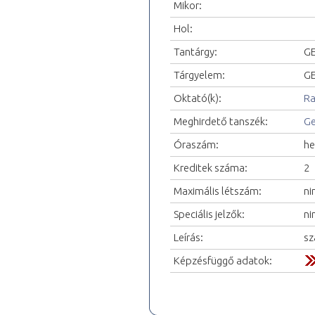
Mikor:
Hol:
Tantárgy:
GE
Tárgyelem:
GE
Oktató(k):
Ra
Meghirdető tanszék:
Ge
Óraszám:
he
Kreditek száma:
2
Maximális létszám:
ni
Speciális jelzők:
ni
Leírás:
sz
Képzésfüggő adatok: