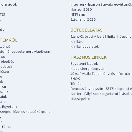
információk
Interreg - Határon átnyúló együttmű
Horizon2020
ZTE?
NKFI alap
k
Széchenyi 2020
átor
BETEGELLÁTÁS
Szent-Györgyi Albert Klinikai Központ
ETEMRŐL
Klinikák
szöntő
Klinikai ügyeletek
udományegyetemért Alapítvány
zás
HASZNOS LINKEK
felépítés
Egyetemi klubok
 adatok
Klebelsberg Könyvtár
lőség
József Attila Tanulmányi és Informác
és
EHÖK
ok
Térkép
 kar
Rendezvényhelyszín - SZTE központi é
saink
Karrier - Pályázatok egyetemi állásokr
aink
tisztségekre
aink
át Egyetem
a szegedi lézeres kutatóközpont
y
ok
rténet
um