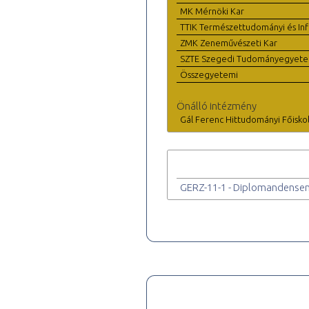
MK Mérnöki Kar
TTIK Természettudományi és Inf
ZMK Zeneművészeti Kar
SZTE Szegedi Tudományegyet
Összegyetemi
Önálló intézmény
Gál Ferenc Hittudományi Főisko
GERZ-11-1 - Diplomandense