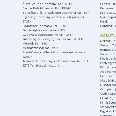
Állam- és Jogtudományi Kar - ÁJTK
Felvételi 
Bartók Béla Művészeti Kar - BBMK
Képzések
Bölcsészet- és Társadalomtudományi Kar - BTK
Miért az S
Egészségtudományi és Szociális Képzési Kar -
Nyílt napo
ETSZK
Hírek
Fogorvostudományi Kar - FOK
Pontkalkul
Gazdaságtudományi Kar - GTK
Gyógyszerésztudományi Kar - GYTK
AZ EGY
Juhász Gyula Pedagógusképző Kar - JGYPK
Rektori kö
Mérnöki Kar - MK
Szegedi T
Mezőgazdasági Kar - MGK
Bemutatko
Szent-Györgyi Albert Orvostudományi Kar -
Szervezeti 
SZAOK
Közérdekű
Természettudományi és Informatikai Kar - TTIK
Esélyegyen
SZTE Tanárképző Központ
E-ügyintéz
Alapítvány
Professzori
Akadémiku
Díszdoktor
Olimpikonj
Családbar
ELI-ALPS, 
Minőségüg
Szabályzat
Egyetemtö
Centenári