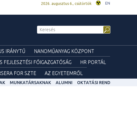
EN
2026. augusztus 6., csütörtök
S IRÁNYTŰ
NANOMŰANYAG KÖZPONT
ÉS FEJLESZTÉSI FŐIGAZGATÓSÁG
HR PORTÁL
SERA FOR SZTE
AZ EGYETEMRŐL
AK
MUNKATÁRSAKNAK
ALUMNI
OKTATÁSI REND