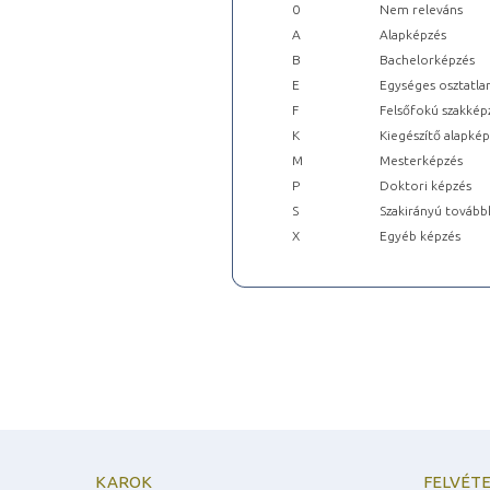
0
Nem releváns
A
Alapképzés
B
Bachelorképzés
E
Egységes osztatla
F
Felsőfokú szakkép
K
Kiegészítő alapké
M
Mesterképzés
P
Doktori képzés
S
Szakirányú tovább
X
Egyéb képzés
KAROK
FELVÉTE