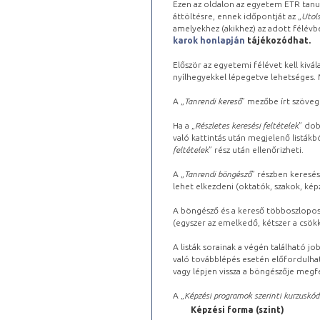
Ezen az oldalon az egyetem ETR tanu
áttöltésre, ennek időpontját az „
Utols
amelyekhez (akikhez) az adott félév
karok honlapján
tájékozódhat.
Először az egyetemi félévet kell kivála
nyílhegyekkel lépegetve lehetséges. Ma
A „
Tanrendi kereső
” mezőbe írt szöveg
Ha a „
Részletes keresési feltételek
” dob
való kattintás után megjelenő listákbó
feltételek
” rész után ellenőrizheti.
A „
Tanrendi böngésző
” részben keresés
lehet elkezdeni (oktatók, szakok, képz
A böngésző és a kereső többoszlopos 
(egyszer az emelkedő, kétszer a csök
A listák sorainak a végén található j
való továbblépés esetén előfordulhat
vagy lépjen vissza a böngészője megfe
A „
Képzési programok szerinti kurzuskód
Képzési forma (szint)