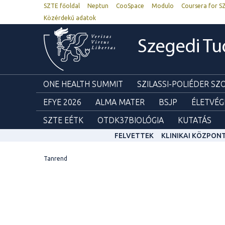
SZTE főoldal
Neptun
CooSpace
Modulo
Coursera for S
Közérdekű adatok
Szegedi T
ONE HEALTH SUMMIT
SZILASSI-POLIÉDER S
EFYE 2026
ALMA MATER
BSJP
ÉLETVÉG
SZTE EÉTK
OTDK37BIOLÓGIA
KUTATÁS
FELVETTEK
KLINIKAI KÖZPON
Tanrend