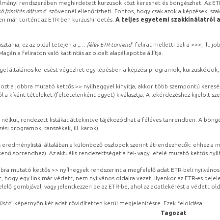
lmányi rendszerében meghirdetett kurzusok közt kereshet és böngészhet. Az ETR
ó frissítés dátuma
” szövegnél ellenőrizheti. Fontos, hogy csak azok a képzések, sza
ben már történt az ETR-ben kurzushirdetés.
A teljes egyetemi szakkínálatról 
sztania, ez az oldal tetején a „
… félév ETR-tanrend
” felirat melletti balra <<<, ill.
gán a feliraton való kattintás az oldalt alapállapotba állítja.
gel általános keresést végezhet egy lépésben a képzési programok, kurzuskódok, 
ozt a jobbra mutató kettős >> nyílheggyel kinyitja, akkor több szempontú keresé
l a kívánt tételeket (feltételenként egyet) kiválasztja. A lekérdezéshez kijelölt s
 nélkül, rendezett listákat áttekintve tájékozódhat a féléves tanrendben. A böng
ési programok, tanszékek, ill. karok).
eredménylistái általában a különböző oszlopok szerint átrendezhetők: ehhez a me
kenő sorrendhez). Az aktuális rendezettséget a fel- vagy lefelé mutató kettős nyí
obbra mutató kettős >> nyílhegyek rendszerint a megfelelő adat ETR-beli nyilváno
, hogy egy link már védett, nem nyilvános oldalra vezet, ilyenkor az ETR-es beje
lelő gombjával, vagy jelentkezzen be az ETR-be, ahol az adatlekérést a védett olda
lista
” képernyőn két adat rövidítetten kerül megjelenítésre. Ezek feloldása:
Tagozat