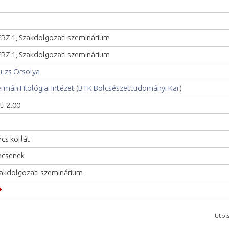
RZ-1, Szakdolgozati szeminárium
RZ-1, Szakdolgozati szeminárium
uzs Orsolya
rmán Filológiai Intézet
(
BTK Bölcsészettudományi Kar
)
ti 2.00
ncs korlát
ncsenek
akdolgozati szeminárium
Utols