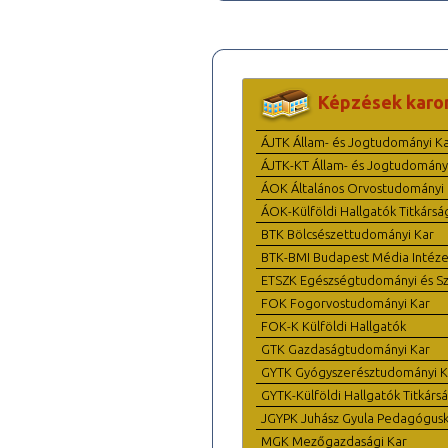
Képzések karo
ÁJTK Állam- és Jogtudományi K
ÁJTK-KT Állam- és Jogtudomány
ÁOK Általános Orvostudományi 
ÁOK-Külföldi Hallgatók Titkársá
BTK Bölcsészettudományi Kar
BTK-BMI Budapest Média Intéze
ETSZK Egészségtudományi és Szo
FOK Fogorvostudományi Kar
FOK-K Külföldi Hallgatók
GTK Gazdaságtudományi Kar
GYTK Gyógyszerésztudományi K
GYTK-Külföldi Hallgatók Titkárs
JGYPK Juhász Gyula Pedagógus
MGK Mezőgazdasági Kar