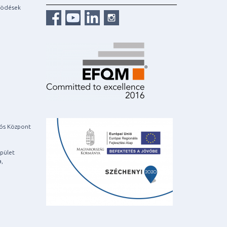
ködések
iós Központ
pület
a,