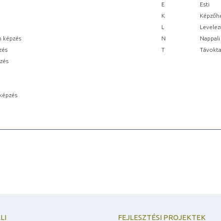
E
Esti
K
Képzőhe
L
Levelez
n képzés
N
Nappali
zés
T
Távokta
pzés
képzés
LI
FEJLESZTÉSI PROJEKTEK