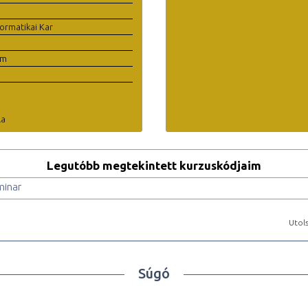
ormatikai Kar
em
la
Legutóbb megtekintett kurzuskódjaim
minar
Utols
Súgó