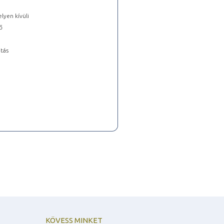
lyen kívüli
ő
tás
KÖVESS MINKET