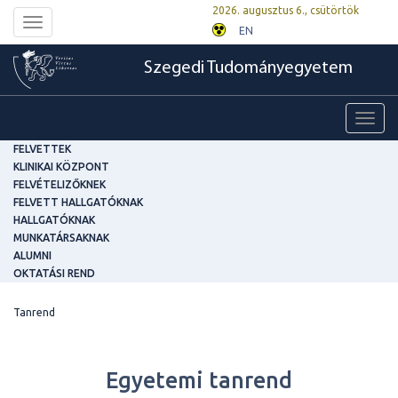
2026. augusztus 6., csütörtök
Toggle
EN
navigation
Szegedi Tudományegyetem
Toggl
navig
FELVETTEK
KLINIKAI KÖZPONT
FELVÉTELIZŐKNEK
FELVETT HALLGATÓKNAK
HALLGATÓKNAK
MUNKATÁRSAKNAK
ALUMNI
OKTATÁSI REND
Tanrend
Egyetemi tanrend