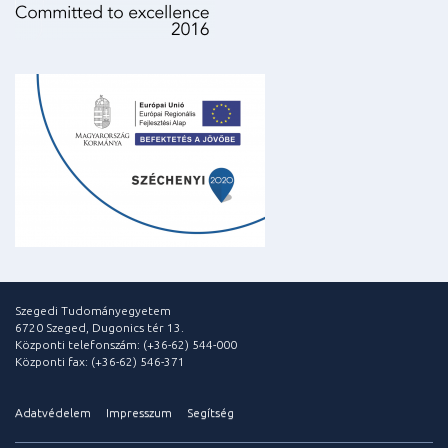
Szegedi Tudományegyetem
6720 Szeged, Dugonics tér 13.
Központi telefonszám: (+36-62) 544-000
Központi fax: (+36-62) 546-371
Adatvédelem
Impresszum
Segítség