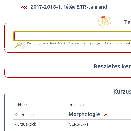
2017-2018-1. félév ETR-tanrend
Ta
Kérjük, írja be a keresett adat (kurzuskód címe, kódja, oktató, tanszék, szak
Részletes ker
Kurzu
Ciklus:
2017-2018-1
Morphologie
Kurzuscím:
Kurzuskód:
GERB-24-1