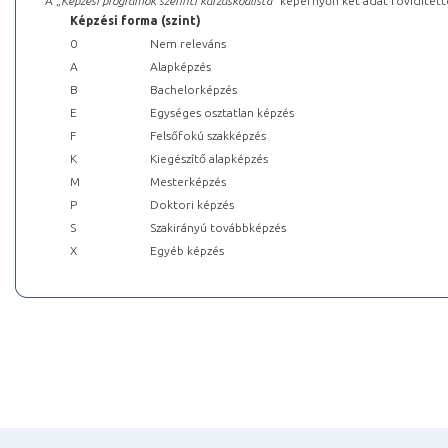
A „
Képzési programok szerinti kurzuskódlista
” képernyőn két adat rövidített
Képzési forma (szint)
0
Nem releváns
A
Alapképzés
B
Bachelorképzés
E
Egységes osztatlan képzés
F
Felsőfokú szakképzés
K
Kiegészítő alapképzés
M
Mesterképzés
P
Doktori képzés
S
Szakirányú továbbképzés
X
Egyéb képzés