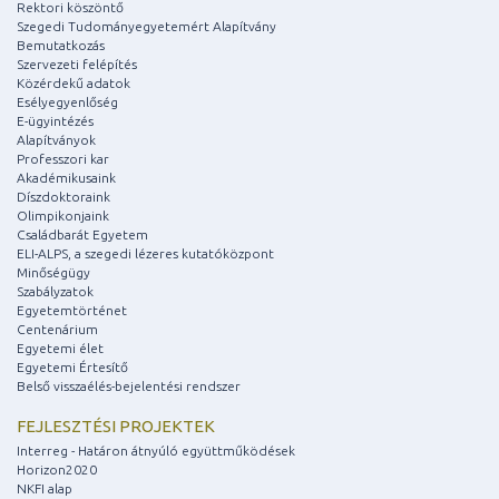
Rektori köszöntő
Szegedi Tudományegyetemért Alapítvány
Bemutatkozás
Szervezeti felépítés
Közérdekű adatok
Esélyegyenlőség
E-ügyintézés
Alapítványok
Professzori kar
Akadémikusaink
Díszdoktoraink
Olimpikonjaink
Családbarát Egyetem
ELI-ALPS, a szegedi lézeres kutatóközpont
Minőségügy
Szabályzatok
Egyetemtörténet
Centenárium
Egyetemi élet
Egyetemi Értesítő
Belső visszaélés-bejelentési rendszer
FEJLESZTÉSI PROJEKTEK
Interreg - Határon átnyúló együttműködések
Horizon2020
NKFI alap