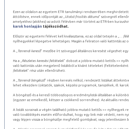
Ezen az oldalon az egyetem ETR tanulmányi rendszerében meghirdetett k
áttöltésre, ennek időpontját az „
Utolsó frissítés dátuma
” szövegnél ellenőr
amelyekhez (akikhez) az adott félévben már történt az ETR-ben kurzushi
karok honlapján
tájékozódhat.
Először az egyetemi félévet kell kiválasztania, ez az oldal tetején a „
… félé
nyílhegyekkel lépegetve lehetséges. Magán a feliraton való kattintás az old
A „
Tanrendi kereső
” mezőbe írt szöveggel általános keresést végezhet egy
Ha a „
Részletes keresési feltételek
” dobozt a jobbra mutató kettős >> nyílh
való kattintás után megjelenő listákból a kívánt tételeket (feltételenként
feltételek
” rész után ellenőrizheti.
A „
Tanrendi böngésző
” részben keresés nélkül, rendezett listákat áttekin
lehet elkezdeni (oktatók, szakok, képzési programok, tanszékek, ill. karok
A böngésző és a kereső többoszlopos eredménylistái általában a különböz
(egyszer az emelkedő, kétszer a csökkenő sorrendhez). Az aktuális rendez
A listák sorainak a végén található jobbra mutató kettős >> nyílhegyek r
való továbblépés esetén előfordulhat, hogy egy link már védett, nem nyi
vagy lépjen vissza a böngészője megfelelő gombjával, vagy jelentkezzen be