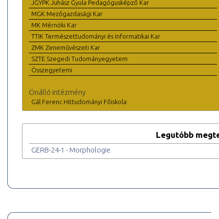
JGYPK Juhász Gyula Pedagógusképző Kar
MGK Mezőgazdasági Kar
MK Mérnöki Kar
TTIK Természettudományi és Informatikai Kar
ZMK Zeneművészeti Kar
SZTE Szegedi Tudományegyetem
Összegyetemi
Önálló intézmény
Gál Ferenc Hittudományi Főiskola
Legutóbb megte
GERB-24-1 - Morphologie