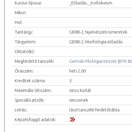
Kurzus típusa:
_Előadás, _Kollokvium
Mikor:
Hol:
Tantárgy:
GERB-2, Nyelvészeti ismeretek
Tárgyelem:
GERB-2, Morfológia előadás
Oktató(k):
Meghirdető tanszék:
Germán Filológiai Intézet
(
BTK Bö
Óraszám:
heti 2.00
Kreditek száma:
3
Maximális létszám:
nincs korlát
Speciális jelzők:
nincsenek
Leírás:
lásd tanszéki hirdetőtábla
Képzésfüggő adatok: