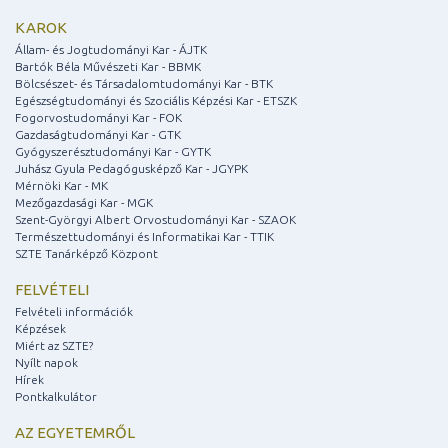
KAROK
Állam- és Jogtudományi Kar - ÁJTK
Bartók Béla Művészeti Kar - BBMK
Bölcsészet- és Társadalomtudományi Kar - BTK
Egészségtudományi és Szociális Képzési Kar - ETSZK
Fogorvostudományi Kar - FOK
Gazdaságtudományi Kar - GTK
Gyógyszerésztudományi Kar - GYTK
Juhász Gyula Pedagógusképző Kar - JGYPK
Mérnöki Kar - MK
Mezőgazdasági Kar - MGK
Szent-Györgyi Albert Orvostudományi Kar - SZAOK
Természettudományi és Informatikai Kar - TTIK
SZTE Tanárképző Központ
FELVÉTELI
Felvételi információk
Képzések
Miért az SZTE?
Nyílt napok
Hírek
Pontkalkulátor
AZ EGYETEMRŐL