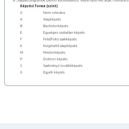
A „
Képzési programok szerinti kurzuskódlista
” képernyőn két adat rövidített
Képzési forma (szint)
0
Nem releváns
A
Alapképzés
B
Bachelorképzés
E
Egységes osztatlan képzés
F
Felsőfokú szakképzés
K
Kiegészítő alapképzés
M
Mesterképzés
P
Doktori képzés
S
Szakirányú továbbképzés
X
Egyéb képzés