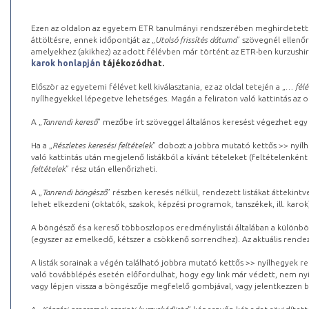
Ezen az oldalon az egyetem ETR tanulmányi rendszerében meghirdetett k
áttöltésre, ennek időpontját az „
Utolsó frissítés dátuma
” szövegnél ellenőr
amelyekhez (akikhez) az adott félévben már történt az ETR-ben kurzushi
karok honlapján
tájékozódhat.
Először az egyetemi félévet kell kiválasztania, ez az oldal tetején a „
… félé
nyílhegyekkel lépegetve lehetséges. Magán a feliraton való kattintás az old
A „
Tanrendi kereső
” mezőbe írt szöveggel általános keresést végezhet egy
Ha a „
Részletes keresési feltételek
” dobozt a jobbra mutató kettős >> nyílh
való kattintás után megjelenő listákból a kívánt tételeket (feltételenként
feltételek
” rész után ellenőrizheti.
A „
Tanrendi böngésző
” részben keresés nélkül, rendezett listákat áttekin
lehet elkezdeni (oktatók, szakok, képzési programok, tanszékek, ill. karok
A böngésző és a kereső többoszlopos eredménylistái általában a különböz
(egyszer az emelkedő, kétszer a csökkenő sorrendhez). Az aktuális rendez
A listák sorainak a végén található jobbra mutató kettős >> nyílhegyek r
való továbblépés esetén előfordulhat, hogy egy link már védett, nem nyi
vagy lépjen vissza a böngészője megfelelő gombjával, vagy jelentkezzen be