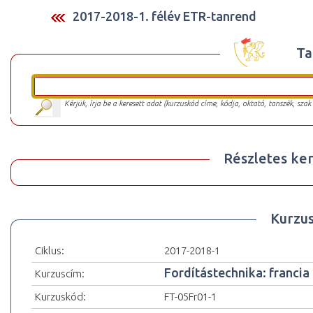
2017-2018-1. félév ETR-tanrend
Ta
Kérjük, írja be a keresett adat (kurzuskód címe, kódja, oktató, tanszék, szak
Részletes ker
Kurzu
Ciklus:
2017-2018-1
Fordítástechnika: francia 
Kurzuscím:
Kurzuskód:
FT-05Fr01-1