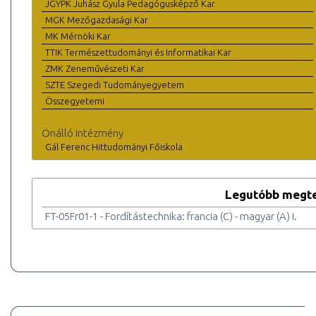
JGYPK Juhász Gyula Pedagógusképző Kar
MGK Mezőgazdasági Kar
MK Mérnöki Kar
TTIK Természettudományi és Informatikai Kar
ZMK Zeneművészeti Kar
SZTE Szegedi Tudományegyetem
Összegyetemi
Önálló intézmény
Gál Ferenc Hittudományi Főiskola
Legutóbb megte
FT-05Fr01-1 - Fordítástechnika: francia (C) - magyar (A) I.