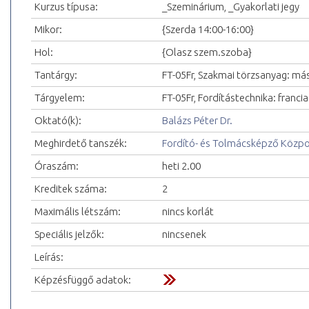
Kurzus típusa:
_Szeminárium, _Gyakorlati jegy
Mikor:
{Szerda 14:00-16:00}
Hol:
{Olasz szem.szoba}
Tantárgy:
FT-05Fr, Szakmai törzsanyag: máso
Tárgyelem:
FT-05Fr, Fordítástechnika: francia 
Oktató(k):
Balázs Péter Dr.
Meghirdető tanszék:
Fordító- és Tolmácsképző Közp
Óraszám:
heti 2.00
Kreditek száma:
2
Maximális létszám:
nincs korlát
Speciális jelzők:
nincsenek
Leírás:
Képzésfüggő adatok: