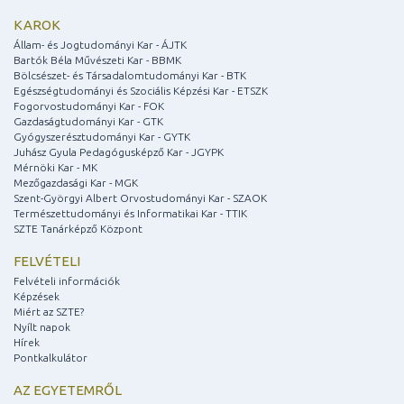
KAROK
Állam- és Jogtudományi Kar - ÁJTK
Bartók Béla Művészeti Kar - BBMK
Bölcsészet- és Társadalomtudományi Kar - BTK
Egészségtudományi és Szociális Képzési Kar - ETSZK
Fogorvostudományi Kar - FOK
Gazdaságtudományi Kar - GTK
Gyógyszerésztudományi Kar - GYTK
Juhász Gyula Pedagógusképző Kar - JGYPK
Mérnöki Kar - MK
Mezőgazdasági Kar - MGK
Szent-Györgyi Albert Orvostudományi Kar - SZAOK
Természettudományi és Informatikai Kar - TTIK
SZTE Tanárképző Központ
FELVÉTELI
Felvételi információk
Képzések
Miért az SZTE?
Nyílt napok
Hírek
Pontkalkulátor
AZ EGYETEMRŐL