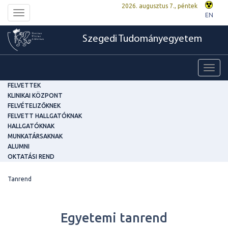
2026. augusztus 7., péntek
Toggle
EN
navigation
Szegedi Tudományegyetem
Toggl
navig
FELVETTEK
KLINIKAI KÖZPONT
FELVÉTELIZŐKNEK
FELVETT HALLGATÓKNAK
HALLGATÓKNAK
MUNKATÁRSAKNAK
ALUMNI
OKTATÁSI REND
Tanrend
Egyetemi tanrend