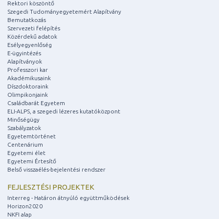
Rektori köszöntő
Szegedi Tudományegyetemért Alapítvány
Bemutatkozás
Szervezeti felépítés
Közérdekű adatok
Esélyegyenlőség
E-ügyintézés
Alapítványok
Professzori kar
Akadémikusaink
Díszdoktoraink
Olimpikonjaink
Családbarát Egyetem
ELI-ALPS, a szegedi lézeres kutatóközpont
Minőségügy
Szabályzatok
Egyetemtörténet
Centenárium
Egyetemi élet
Egyetemi Értesítő
Belső visszaélés-bejelentési rendszer
FEJLESZTÉSI PROJEKTEK
Interreg - Határon átnyúló együttműködések
Horizon2020
NKFI alap