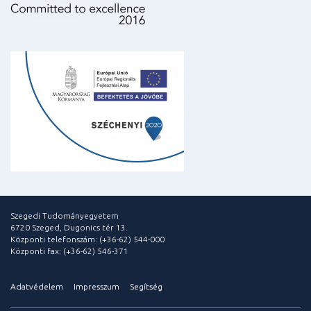
Szegedi Tudományegyetem
6720 Szeged, Dugonics tér 13.
Központi telefonszám: (+36-62) 544-000
Központi fax: (+36-62) 546-371
Adatvédelem
Impresszum
Segítség