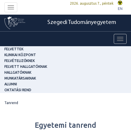
2026. augusztus 7., péntek
Toggle
EN
navigation
Szegedi Tudományegyetem
Toggl
navig
FELVETTEK
KLINIKAI KÖZPONT
FELVÉTELIZŐKNEK
FELVETT HALLGATÓKNAK
HALLGATÓKNAK
MUNKATÁRSAKNAK
ALUMNI
OKTATÁSI REND
Tanrend
Egyetemi tanrend