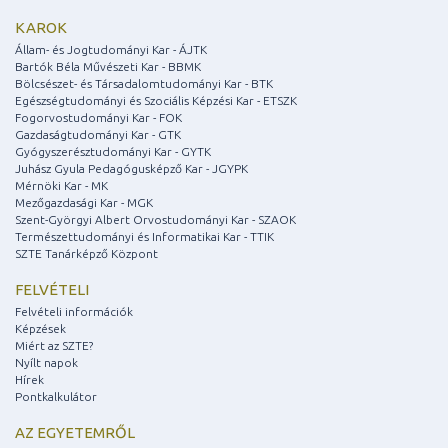
KAROK
Állam- és Jogtudományi Kar - ÁJTK
Bartók Béla Művészeti Kar - BBMK
Bölcsészet- és Társadalomtudományi Kar - BTK
Egészségtudományi és Szociális Képzési Kar - ETSZK
Fogorvostudományi Kar - FOK
Gazdaságtudományi Kar - GTK
Gyógyszerésztudományi Kar - GYTK
Juhász Gyula Pedagógusképző Kar - JGYPK
Mérnöki Kar - MK
Mezőgazdasági Kar - MGK
Szent-Györgyi Albert Orvostudományi Kar - SZAOK
Természettudományi és Informatikai Kar - TTIK
SZTE Tanárképző Központ
FELVÉTELI
Felvételi információk
Képzések
Miért az SZTE?
Nyílt napok
Hírek
Pontkalkulátor
AZ EGYETEMRŐL