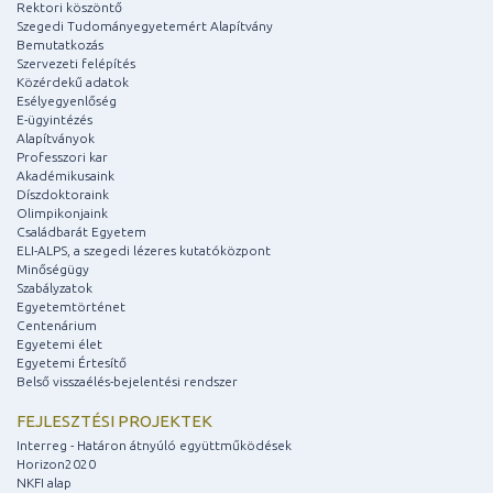
Rektori köszöntő
Szegedi Tudományegyetemért Alapítvány
Bemutatkozás
Szervezeti felépítés
Közérdekű adatok
Esélyegyenlőség
E-ügyintézés
Alapítványok
Professzori kar
Akadémikusaink
Díszdoktoraink
Olimpikonjaink
Családbarát Egyetem
ELI-ALPS, a szegedi lézeres kutatóközpont
Minőségügy
Szabályzatok
Egyetemtörténet
Centenárium
Egyetemi élet
Egyetemi Értesítő
Belső visszaélés-bejelentési rendszer
FEJLESZTÉSI PROJEKTEK
Interreg - Határon átnyúló együttműködések
Horizon2020
NKFI alap