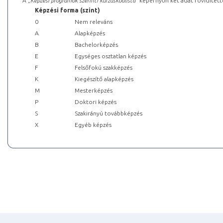
A „
Képzési programok szerinti kurzuskódlista
” képernyőn két adat rövidített
Képzési forma (szint)
0
Nem releváns
A
Alapképzés
B
Bachelorképzés
E
Egységes osztatlan képzés
F
Felsőfokú szakképzés
K
Kiegészítő alapképzés
M
Mesterképzés
P
Doktori képzés
S
Szakirányú továbbképzés
X
Egyéb képzés