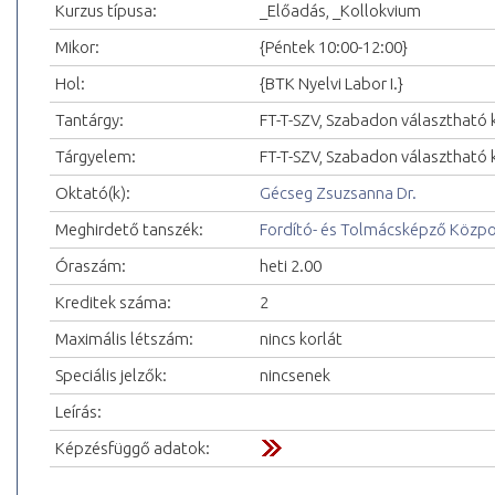
Kurzus típusa:
_Előadás, _Kollokvium
Mikor:
{Péntek 10:00-12:00}
Hol:
{BTK Nyelvi Labor I.}
Tantárgy:
FT-T-SZV, Szabadon választható k
Tárgyelem:
FT-T-SZV, Szabadon választható k
Oktató(k):
Gécseg Zsuzsanna Dr.
Meghirdető tanszék:
Fordító- és Tolmácsképző Közp
Óraszám:
heti 2.00
Kreditek száma:
2
Maximális létszám:
nincs korlát
Speciális jelzők:
nincsenek
Leírás:
Képzésfüggő adatok: