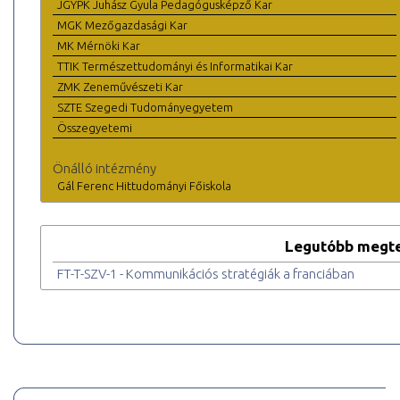
JGYPK Juhász Gyula Pedagógusképző Kar
MGK Mezőgazdasági Kar
MK Mérnöki Kar
TTIK Természettudományi és Informatikai Kar
ZMK Zeneművészeti Kar
SZTE Szegedi Tudományegyetem
Összegyetemi
Önálló intézmény
Gál Ferenc Hittudományi Főiskola
Legutóbb megte
FT-T-SZV-1 - Kommunikációs stratégiák a franciában