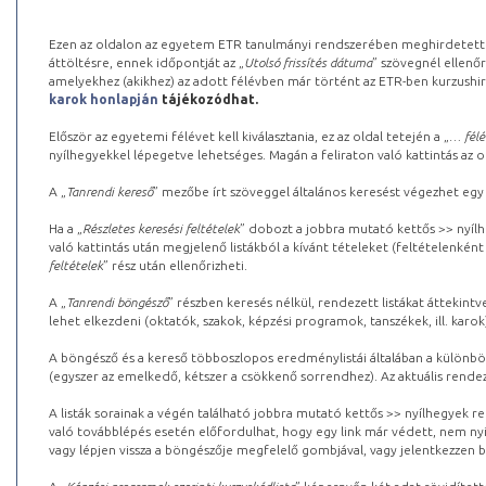
Ezen az oldalon az egyetem ETR tanulmányi rendszerében meghirdetett k
áttöltésre, ennek időpontját az „
Utolsó frissítés dátuma
” szövegnél ellenőr
amelyekhez (akikhez) az adott félévben már történt az ETR-ben kurzushi
karok honlapján
tájékozódhat.
Először az egyetemi félévet kell kiválasztania, ez az oldal tetején a „
… félé
nyílhegyekkel lépegetve lehetséges. Magán a feliraton való kattintás az old
A „
Tanrendi kereső
” mezőbe írt szöveggel általános keresést végezhet egy
Ha a „
Részletes keresési feltételek
” dobozt a jobbra mutató kettős >> nyílh
való kattintás után megjelenő listákból a kívánt tételeket (feltételenként
feltételek
” rész után ellenőrizheti.
A „
Tanrendi böngésző
” részben keresés nélkül, rendezett listákat áttekin
lehet elkezdeni (oktatók, szakok, képzési programok, tanszékek, ill. karok
A böngésző és a kereső többoszlopos eredménylistái általában a különböz
(egyszer az emelkedő, kétszer a csökkenő sorrendhez). Az aktuális rendez
A listák sorainak a végén található jobbra mutató kettős >> nyílhegyek r
való továbblépés esetén előfordulhat, hogy egy link már védett, nem nyi
vagy lépjen vissza a böngészője megfelelő gombjával, vagy jelentkezzen be