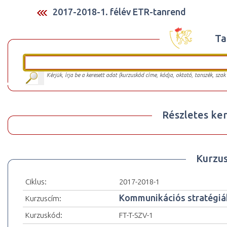
2017-2018-1. félév ETR-tanrend
Ta
Kérjük, írja be a keresett adat (kurzuskód címe, kódja, oktató, tanszék, szak
Részletes ker
Kurzu
Ciklus:
2017-2018-1
Kommunikációs stratégiák
Kurzuscím:
Kurzuskód:
FT-T-SZV-1