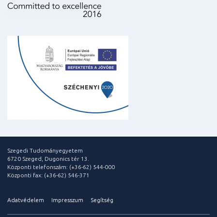
Szegedi Tudományegyetem
6720 Szeged, Dugonics tér 13.
Központi telefonszám: (+36-62) 544-000
Központi fax: (+36-62) 546-371
Adatvédelem
Impresszum
Segítség