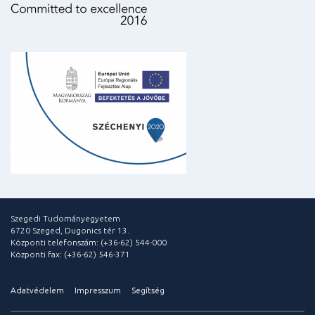
Szegedi Tudományegyetem
6720 Szeged, Dugonics tér 13.
Központi telefonszám: (+36-62) 544-000
Központi fax: (+36-62) 546-371
Adatvédelem
Impresszum
Segítség