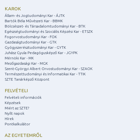
KAROK
Állam- és Jogtudományi Kar - ÁJTK
Bartók Béla Művészeti Kar - BBMK
Bölcsészet- és Társadalomtudományi Kar - BTK
Egészségtudományi és Szociális Képzési Kar - ETSZK
Fogorvostudományi Kar - FOK
Gazdaságtudományi Kar - GTK
Gyógyszerésztudományi Kar - GYTK
Juhász Gyula Pedagógusképző Kar - JGYPK
Mérnöki Kar - MK
Mezőgazdasági Kar - MGK
Szent-Györgyi Albert Orvostudományi Kar - SZAOK
Természettudományi és Informatikai Kar - TTIK
SZTE Tanárképző Központ
FELVÉTELI
Felvételi információk
Képzések
Miért az SZTE?
Nyílt napok
Hírek
Pontkalkulátor
AZ EGYETEMRŐL