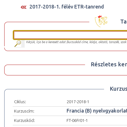
2017-2018-1. félév ETR-tanrend
Ta
Kérjük, írja be a keresett adat (kurzuskód címe, kódja, oktató, tanszék, szak
Részletes ker
Kurzu
Ciklus:
2017-2018-1
Francia (B) nyelvgyakorlat
Kurzuscím:
Kurzuskód:
FT-06Fr01-1