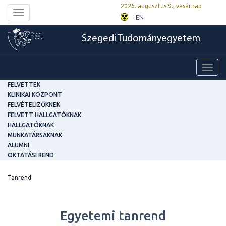
2026. augusztus 9., vasárnap
Toggle
EN
navigation
Szegedi Tudományegyetem
Toggl
navig
FELVETTEK
KLINIKAI KÖZPONT
FELVÉTELIZŐKNEK
FELVETT HALLGATÓKNAK
HALLGATÓKNAK
MUNKATÁRSAKNAK
ALUMNI
OKTATÁSI REND
Tanrend
Egyetemi tanrend