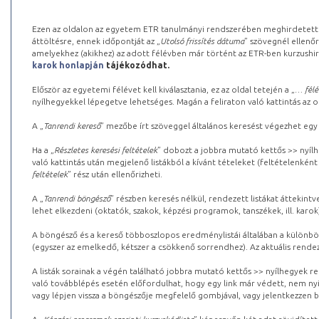
Ezen az oldalon az egyetem ETR tanulmányi rendszerében meghirdetett k
áttöltésre, ennek időpontját az „
Utolsó frissítés dátuma
” szövegnél ellenőr
amelyekhez (akikhez) az adott félévben már történt az ETR-ben kurzushi
karok honlapján
tájékozódhat.
Először az egyetemi félévet kell kiválasztania, ez az oldal tetején a „
… félé
nyílhegyekkel lépegetve lehetséges. Magán a feliraton való kattintás az old
A „
Tanrendi kereső
” mezőbe írt szöveggel általános keresést végezhet egy
Ha a „
Részletes keresési feltételek
” dobozt a jobbra mutató kettős >> nyílh
való kattintás után megjelenő listákból a kívánt tételeket (feltételenként
feltételek
” rész után ellenőrizheti.
A „
Tanrendi böngésző
” részben keresés nélkül, rendezett listákat áttekin
lehet elkezdeni (oktatók, szakok, képzési programok, tanszékek, ill. karok
A böngésző és a kereső többoszlopos eredménylistái általában a különböz
(egyszer az emelkedő, kétszer a csökkenő sorrendhez). Az aktuális rendez
A listák sorainak a végén található jobbra mutató kettős >> nyílhegyek r
való továbblépés esetén előfordulhat, hogy egy link már védett, nem nyi
vagy lépjen vissza a böngészője megfelelő gombjával, vagy jelentkezzen be