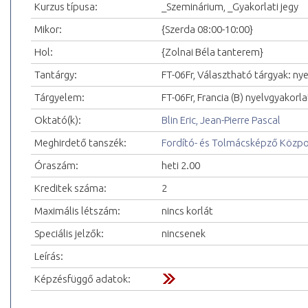
Kurzus típusa:
_Szeminárium, _Gyakorlati jegy
Mikor:
{Szerda 08:00-10:00}
Hol:
{Zolnai Béla tanterem}
Tantárgy:
FT-06Fr, Választható tárgyak: nye
Tárgyelem:
FT-06Fr, Francia (B) nyelvgyakorlat
Oktató(k):
Blin Eric, Jean-Pierre Pascal
Meghirdető tanszék:
Fordító- és Tolmácsképző Közp
Óraszám:
heti 2.00
Kreditek száma:
2
Maximális létszám:
nincs korlát
Speciális jelzők:
nincsenek
Leírás:
Képzésfüggő adatok: