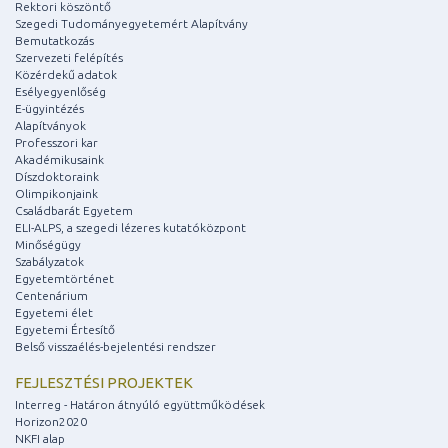
Rektori köszöntő
Szegedi Tudományegyetemért Alapítvány
Bemutatkozás
Szervezeti felépítés
Közérdekű adatok
Esélyegyenlőség
E-ügyintézés
Alapítványok
Professzori kar
Akadémikusaink
Díszdoktoraink
Olimpikonjaink
Családbarát Egyetem
ELI-ALPS, a szegedi lézeres kutatóközpont
Minőségügy
Szabályzatok
Egyetemtörténet
Centenárium
Egyetemi élet
Egyetemi Értesítő
Belső visszaélés-bejelentési rendszer
FEJLESZTÉSI PROJEKTEK
Interreg - Határon átnyúló együttműködések
Horizon2020
NKFI alap