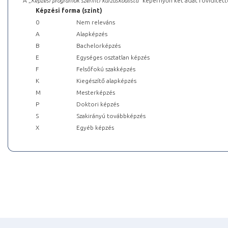
A „
Képzési programok szerinti kurzuskódlista
” képernyőn két adat rövidített
Képzési forma (szint)
0
Nem releváns
A
Alapképzés
B
Bachelorképzés
E
Egységes osztatlan képzés
F
Felsőfokú szakképzés
K
Kiegészítő alapképzés
M
Mesterképzés
P
Doktori képzés
S
Szakirányú továbbképzés
X
Egyéb képzés