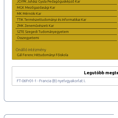
JGYPK Juhász Gyula Pedagógusképző Kar
MGK Mezőgazdasági Kar
MK Mérnöki Kar
TTIK Természettudományi és Informatikai Kar
ZMK Zeneművészeti Kar
SZTE Szegedi Tudományegyetem
Összegyetemi
Önálló intézmény
Gál Ferenc Hittudományi Főiskola
Legutóbb megte
FT-06Fr01-1 - Francia (B) nyelvgyakorlat I.