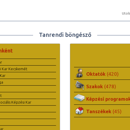
Utols
Tanrendi böngésző
nként
ar
i Kar Kecskemét
Oktatók
(420)
Kar
ga
Szakok
(478)
t
Képzési programo
ciális Képzési Kar
Tanszékek
(45)
ar