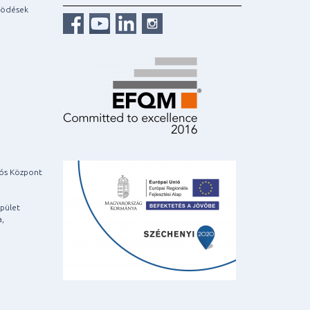
ködések
iós Központ
pület
a,