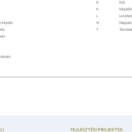
E
Esti
K
Képzőhe
L
Levelez
n képzés
N
Nappali
zés
T
Távokta
pzés
képzés
LI
FEJLESZTÉSI PROJEKTEK