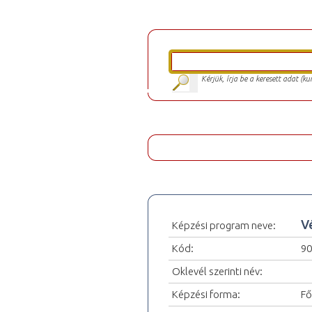
Kérjük, írja be a keresett adat (k
V
Képzési program neve:
Kód:
9
Oklevél szerinti név:
Képzési forma:
Fő