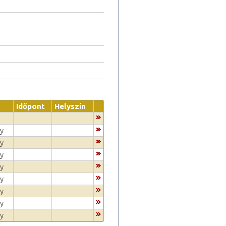
Időpont
Helyszín
gy
gy
gy
gy
gy
gy
gy
gy