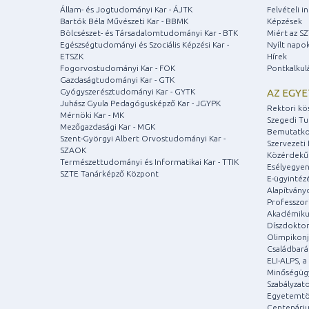
Állam- és Jogtudományi Kar - ÁJTK
Felvételi 
Bartók Béla Művészeti Kar - BBMK
Képzések
Bölcsészet- és Társadalomtudományi Kar - BTK
Miért az S
Egészségtudományi és Szociális Képzési Kar -
Nyílt napo
ETSZK
Hírek
Fogorvostudományi Kar - FOK
Pontkalkul
Gazdaságtudományi Kar - GTK
Gyógyszerésztudományi Kar - GYTK
AZ EGY
Juhász Gyula Pedagógusképző Kar - JGYPK
Rektori kö
Mérnöki Kar - MK
Szegedi T
Mezőgazdasági Kar - MGK
Bemutatko
Szent-Györgyi Albert Orvostudományi Kar -
Szervezeti 
SZAOK
Közérdekű
Természettudományi és Informatikai Kar - TTIK
Esélyegyen
SZTE Tanárképző Központ
E-ügyintéz
Alapítvány
Professzori
Akadémiku
Díszdoktor
Olimpikonj
Családbar
ELI-ALPS, 
Minőségüg
Szabályzat
Egyetemtö
Centenári