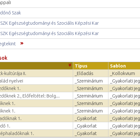
ppali
dőnő Szak
SZK Egészségtudományi és Szociális Képzési Kar
SZK Egészségtudományi és Szociális Képzési Kar
gtekint
sok
Típus
Sablon
-kultúrája II.
_Előadás
_Kollokvium
alád nyelvei
_Szeminárium
_Gyakorlati je
zdőknek 1.
_Szeminárium
_Gyakorlati je
dőknek 2., Előfeltétel: Bolg...
_Szeminárium
_Gyakorlati je
őknek 1.
_Szeminárium
_Gyakorlati je
őknek 1.
_Szeminárium
_Gyakorlati je
ladóknak 1.
_Gyakorlat
_Gyakorlati je
dő 1.
_Gyakorlat
_Gyakorlati je
zéphaladóknak 1.
_Gyakorlat
_Gyakorlati je