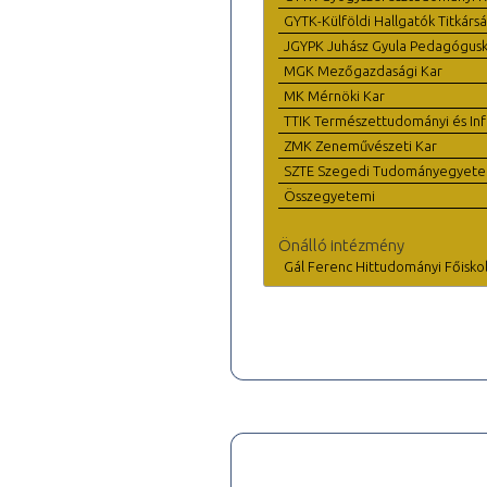
GYTK-Külföldi Hallgatók Titkárs
JGYPK Juhász Gyula Pedagógus
MGK Mezőgazdasági Kar
MK Mérnöki Kar
TTIK Természettudományi és Inf
ZMK Zeneművészeti Kar
SZTE Szegedi Tudományegyet
Összegyetemi
Önálló intézmény
Gál Ferenc Hittudományi Főisko