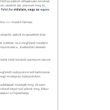
-ből az adatok időszakosan kerülnek
kok, oktatók stb. jelennek meg itt,
a
felvi.hu
oldalain, vagy az
egyes
 jobbra >>> mutató hármas
oktatók, szakok és tanszékek közt.
st indíthat, ha a megfelelő mezőkre
zempontokat a „
Kiválasztott keresési
észést több kiinduló szempont szerint
gfelelő oszlopnévre kell kattintania
lhegy mutatja az oszlopnévben.
s adatlapját mutatják meg. Az ezen
lentkező képernyő jelenik meg. Ekkor
lakon is folytathatja.