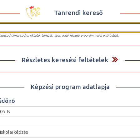
Tanrendi kereső
urzuskód címe, kódja, oktató, tanszék, szak vagy képzési program neve) első betűit.
Részletes keresési feltételek
Képzési program adatlapja
édőnő
005_N
iskolai képzés