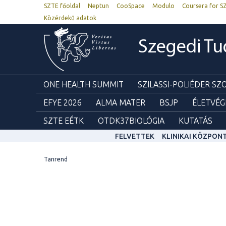
SZTE főoldal
Neptun
CooSpace
Modulo
Coursera for S
Közérdekű adatok
Szegedi T
ONE HEALTH SUMMIT
SZILASSI-POLIÉDER S
EFYE 2026
ALMA MATER
BSJP
ÉLETVÉG
SZTE EÉTK
OTDK37BIOLÓGIA
KUTATÁS
FELVETTEK
KLINIKAI KÖZPON
Tanrend