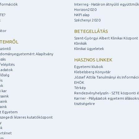
információk
Interreg - Határon átnyúló együttmű
Horizon2020
ZTE?
NKFI alap
k
Széchenyi 2020
átor
BETEGELLÁTÁS
Szent-Györgyi Albert Klinikai Központ
ETEMRŐL
Klinikák
szöntő
Klinikai ügyeletek
udományegyetemért Alapítvány
zás
HASZNOS LINKEK
felépítés
Egyetemi klubok
 adatok
Klebelsberg Könyvtár
lőség
József Attila Tanulmányi és Informác
és
EHÖK
ok
Térkép
 kar
Rendezvényhelyszín - SZTE központi é
saink
Karrier - Pályázatok egyetemi állásokr
aink
tisztségekre
aink
át Egyetem
a szegedi lézeres kutatóközpont
y
ok
rténet
um