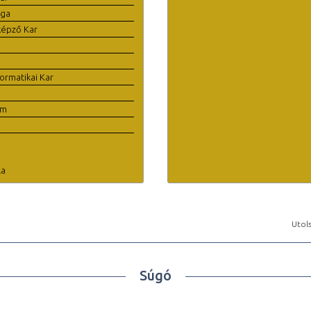
ága
képző Kar
ormatikai Kar
em
la
Utols
Súgó