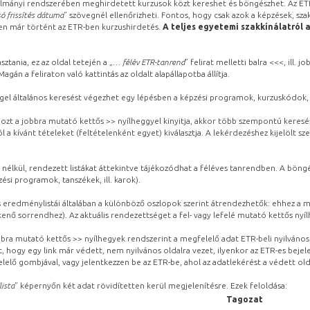
lmányi rendszerében meghirdetett kurzusok közt kereshet és böngészhet. Az ETR
ó frissítés dátuma
” szövegnél ellenőrizheti. Fontos, hogy csak azok a képzések, sza
ben már történt az ETR-ben kurzushirdetés.
A teljes egyetemi szakkínálatról 
sztania, ez az oldal tetején a „
… félév ETR-tanrend
” felirat melletti balra <<<, ill.
gán a feliraton való kattintás az oldalt alapállapotba állítja.
gel általános keresést végezhet egy lépésben a képzési programok, kurzuskódok, 
ozt a jobbra mutató kettős >> nyílheggyel kinyitja, akkor több szempontú keresé
l a kívánt tételeket (feltételenként egyet) kiválasztja. A lekérdezéshez kijelölt s
 nélkül, rendezett listákat áttekintve tájékozódhat a féléves tanrendben. A böng
ési programok, tanszékek, ill. karok).
eredménylistái általában a különböző oszlopok szerint átrendezhetők: ehhez a me
kenő sorrendhez). Az aktuális rendezettséget a fel- vagy lefelé mutató kettős nyí
obbra mutató kettős >> nyílhegyek rendszerint a megfelelő adat ETR-beli nyilváno
, hogy egy link már védett, nem nyilvános oldalra vezet, ilyenkor az ETR-es beje
lelő gombjával, vagy jelentkezzen be az ETR-be, ahol az adatlekérést a védett olda
lista
” képernyőn két adat rövidítetten kerül megjelenítésre. Ezek feloldása:
Tagozat