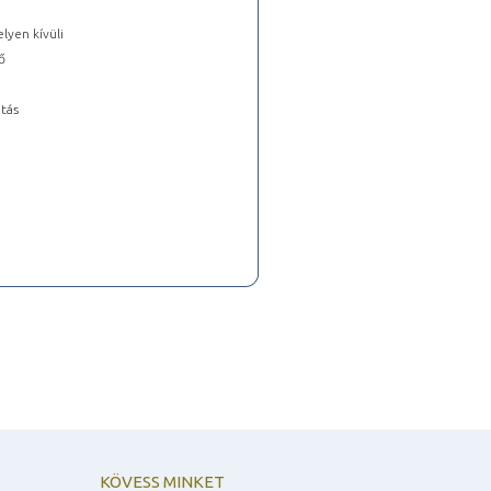
lyen kívüli
ő
tás
KÖVESS MINKET