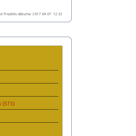
ó frissítés dátuma: 2017.04.07. 12:52
k
(573)