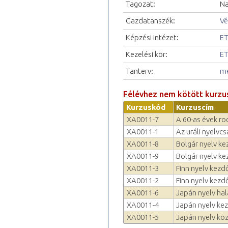
Tagozat:
Na
Gazdatanszék:
Vé
Képzési intézet:
ET
Kezelési kör:
ET
Tanterv:
me
Félévhez nem kötött kurzu
Kurzuskód
Kurzuscím
XA0011-7
A 60-as évek rock
XA0011-1
Az uráli nyelvcs
XA0011-8
Bolgár nyelv ke
XA0011-9
Bolgár nyelv kez
XA0011-3
Finn nyelv kezd
XA0011-2
Finn nyelv kezd
XA0011-6
Japán nyelv ha
XA0011-4
Japán nyelv kez
XA0011-5
Japán nyelv kö