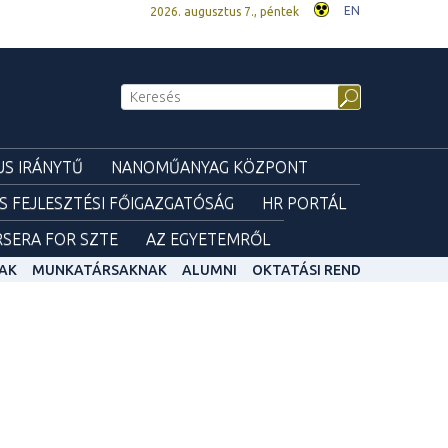
EN
2026. augusztus 7., péntek
S IRÁNYTŰ
NANOMŰANYAG KÖZPONT
ÉS FEJLESZTÉSI FŐIGAZGATÓSÁG
HR PORTÁL
SERA FOR SZTE
AZ EGYETEMRŐL
AK
MUNKATÁRSAKNAK
ALUMNI
OKTATÁSI REND