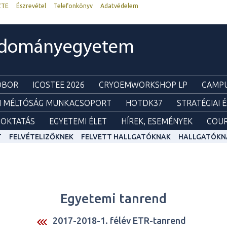
ZTE
Észrevétel
Telefonkönyv
Adatvédelem
udományegyetem
ZOBOR
ICOSTEE 2026
CRYOEMWORKSHOP LP
CAMPU
I MÉLTÓSÁG MUNKACSOPORT
HOTDK37
STRATÉGIAI 
OKTATÁS
EGYETEMI ÉLET
HÍREK, ESEMÉNYEK
COUR
T
FELVÉTELIZŐKNEK
FELVETT HALLGATÓKNAK
HALLGATÓKN
Egyetemi tanrend
2017-2018-1. félév ETR-tanrend