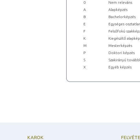
0
Nem releváns
A
Alapképzés
B
Bachelorképzés
E
Egységes osztatla
F
Felsőfokú szakkép
K
Kiegészítő alapké
M
Mesterképzés
P
Doktori képzés
S
Szakirányú tovább
X
Egyéb képzés
KAROK
FELVÉTE