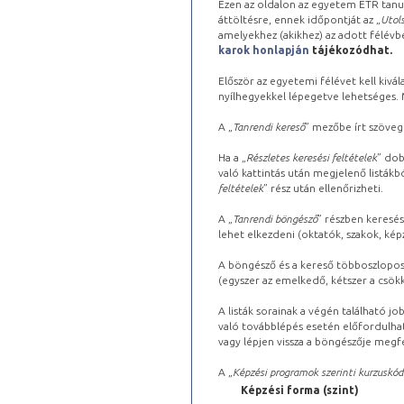
Ezen az oldalon az egyetem ETR tanu
áttöltésre, ennek időpontját az „
Utols
amelyekhez (akikhez) az adott félév
karok honlapján
tájékozódhat.
Először az egyetemi félévet kell kivála
nyílhegyekkel lépegetve lehetséges. Ma
A „
Tanrendi kereső
” mezőbe írt szöveg
Ha a „
Részletes keresési feltételek
” dob
való kattintás után megjelenő listákbó
feltételek
” rész után ellenőrizheti.
A „
Tanrendi böngésző
” részben keresés
lehet elkezdeni (oktatók, szakok, képz
A böngésző és a kereső többoszlopos 
(egyszer az emelkedő, kétszer a csök
A listák sorainak a végén található j
való továbblépés esetén előfordulhat
vagy lépjen vissza a böngészője megfe
A „
Képzési programok szerinti kurzuskód
Képzési forma (szint)