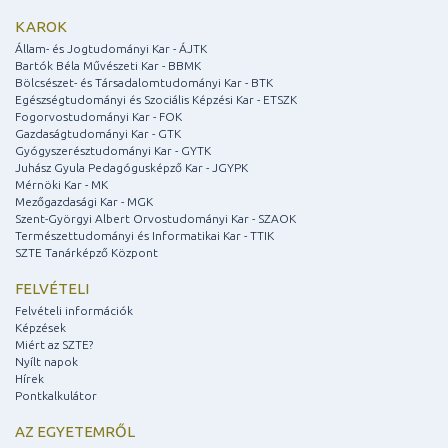
KAROK
Állam- és Jogtudományi Kar - ÁJTK
Bartók Béla Művészeti Kar - BBMK
Bölcsészet- és Társadalomtudományi Kar - BTK
Egészségtudományi és Szociális Képzési Kar - ETSZK
Fogorvostudományi Kar - FOK
Gazdaságtudományi Kar - GTK
Gyógyszerésztudományi Kar - GYTK
Juhász Gyula Pedagógusképző Kar - JGYPK
Mérnöki Kar - MK
Mezőgazdasági Kar - MGK
Szent-Györgyi Albert Orvostudományi Kar - SZAOK
Természettudományi és Informatikai Kar - TTIK
SZTE Tanárképző Központ
FELVÉTELI
Felvételi információk
Képzések
Miért az SZTE?
Nyílt napok
Hírek
Pontkalkulátor
AZ EGYETEMRŐL