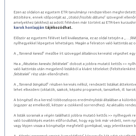
Ezen az oldalon az egyetem ETR tanulmányi rendszerében meghirdetett k
áttöltésre, ennek időpontját az „
Utolsó frissítés dátuma
” szövegnél ellenőr
amelyekhez (akikhez) az adott félévben már történt az ETR-ben kurzushi
karok honlapján
tájékozódhat.
Először az egyetemi félévet kell kiválasztania, ez az oldal tetején a „
… félé
nyílhegyekkel lépegetve lehetséges. Magán a feliraton való kattintás az old
A „
Tanrendi kereső
” mezőbe írt szöveggel általános keresést végezhet egy
Ha a „
Részletes keresési feltételek
” dobozt a jobbra mutató kettős >> nyílh
való kattintás után megjelenő listákból a kívánt tételeket (feltételenként
feltételek
” rész után ellenőrizheti.
A „
Tanrendi böngésző
” részben keresés nélkül, rendezett listákat áttekin
lehet elkezdeni (oktatók, szakok, képzési programok, tanszékek, ill. karok
A böngésző és a kereső többoszlopos eredménylistái általában a különböz
(egyszer az emelkedő, kétszer a csökkenő sorrendhez). Az aktuális rendez
A listák sorainak a végén található jobbra mutató kettős >> nyílhegyek r
való továbblépés esetén előfordulhat, hogy egy link már védett, nem nyi
vagy lépjen vissza a böngészője megfelelő gombjával, vagy jelentkezzen be
A „
Képzési programok szerinti kurzuskódlista
” képernyőn két adat rövidített