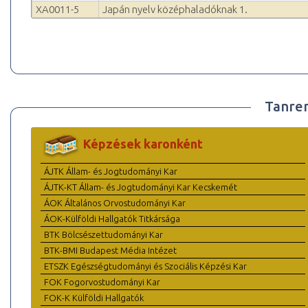
XA0011-5
Japán nyelv középhaladóknak 1.
Tanre
Képzések karonként
ÁJTK Állam- és Jogtudományi Kar
ÁJTK-KT Állam- és Jogtudományi Kar Kecskemét
ÁOK Általános Orvostudományi Kar
ÁOK-Külföldi Hallgatók Titkársága
BTK Bölcsészettudományi Kar
BTK-BMI Budapest Média Intézet
ETSZK Egészségtudományi és Szociális Képzési Kar
FOK Fogorvostudományi Kar
FOK-K Külföldi Hallgatók