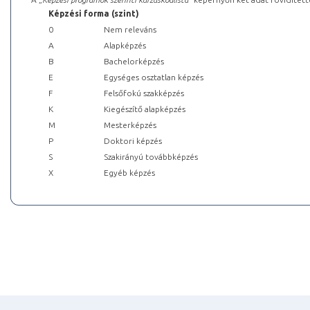
Képzési forma (szint)
0
Nem releváns
A
Alapképzés
B
Bachelorképzés
E
Egységes osztatlan képzés
F
Felsőfokú szakképzés
K
Kiegészítő alapképzés
M
Mesterképzés
P
Doktori képzés
S
Szakirányú továbbképzés
X
Egyéb képzés