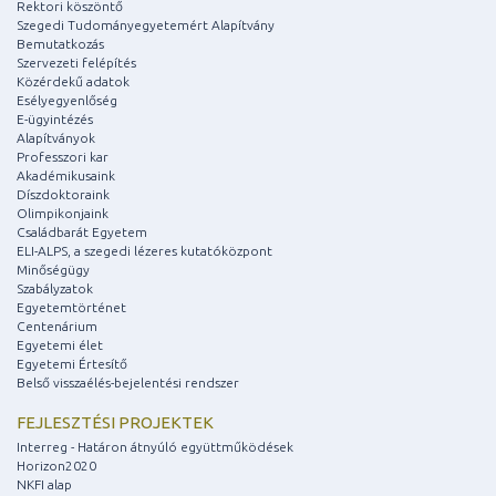
Rektori köszöntő
Szegedi Tudományegyetemért Alapítvány
Bemutatkozás
Szervezeti felépítés
Közérdekű adatok
Esélyegyenlőség
E-ügyintézés
Alapítványok
Professzori kar
Akadémikusaink
Díszdoktoraink
Olimpikonjaink
Családbarát Egyetem
ELI-ALPS, a szegedi lézeres kutatóközpont
Minőségügy
Szabályzatok
Egyetemtörténet
Centenárium
Egyetemi élet
Egyetemi Értesítő
Belső visszaélés-bejelentési rendszer
FEJLESZTÉSI PROJEKTEK
Interreg - Határon átnyúló együttműködések
Horizon2020
NKFI alap