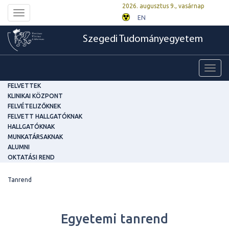
2026. augusztus 9., vasárnap
Toggle
EN
navigation
Szegedi Tudományegyetem
Toggl
navig
FELVETTEK
KLINIKAI KÖZPONT
FELVÉTELIZŐKNEK
FELVETT HALLGATÓKNAK
HALLGATÓKNAK
MUNKATÁRSAKNAK
ALUMNI
OKTATÁSI REND
Tanrend
Egyetemi tanrend