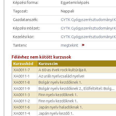
Képzési forma:
Egyetemi képzés
Tagozat:
Nappali
Gazdatanszék:
GYTK Gyógyszerésztudományi K
Képzési intézet:
GYTK Gyógyszerésztudományi K
Kezelési kör:
GYTK Gyógyszerésztudományi K
Tanterv:
megtekint
Félévhez nem kötött kurzusok
Kurzuskód
Kurzuscím
XA0011-7
A 60-as évek rock-kultúrája II.
XA0011-1
Az uráli nyelvcsalád nyelvei
XA0011-8
Bolgár nyelv kezdőknek 1.
XA0011-9
Bolgár nyelv kezdőknek 2., Előfeltétel: Bolg...
XA0011-3
Finn nyelv kezdőknek 1.
XA0011-2
Finn nyelv kezdőknek 1.
XA0011-6
Japán nyelv haladóknak 1.
XA0011-4
Japán nyelv kezdő 1.