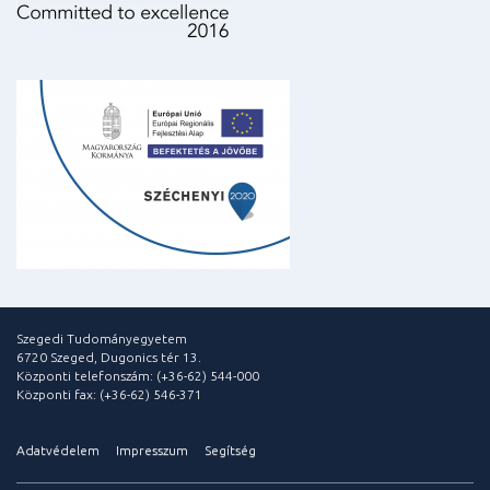
Szegedi Tudományegyetem
6720 Szeged, Dugonics tér 13.
Központi telefonszám: (+36-62) 544-000
Központi fax: (+36-62) 546-371
Adatvédelem
Impresszum
Segítség