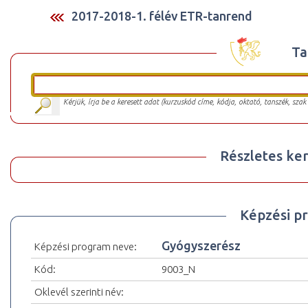
2017-2018-1. félév ETR-tanrend
Ta
Kérjük, írja be a keresett adat (kurzuskód címe, kódja, oktató, tanszék, szak
Részletes ker
Képzési p
Gyógyszerész
Képzési program neve:
Kód:
9003_N
Oklevél szerinti név: