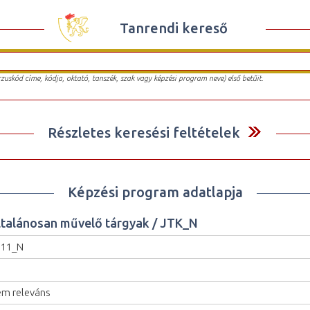
Tanrendi kereső
urzuskód címe, kódja, oktató, tanszék, szak vagy képzési program neve) első betűit.
Részletes keresési feltételek
Képzési program adatlapja
ltalánosan művelő tárgyak / JTK_N
111_N
m releváns