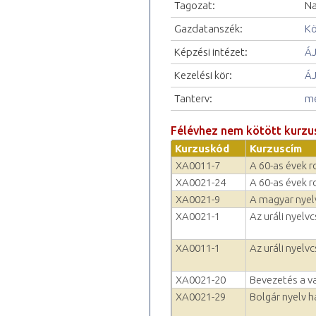
Tagozat:
Na
Gazdatanszék:
Kö
Képzési intézet:
ÁJ
Kezelési kör:
ÁJ
Tanterv:
me
Félévhez nem kötött kurzu
Kurzuskód
Kurzuscím
XA0011-7
A 60-as évek ro
XA0021-24
A 60-as évek ro
XA0021-9
A magyar nyel
XA0021-1
Az uráli nyelv
XA0011-1
Az uráli nyelv
XA0021-20
Bevezetés a v
XA0021-29
Bolgár nyelv h