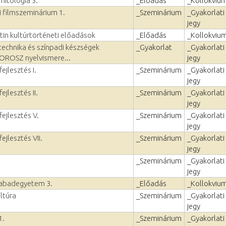
mitológia 3.
_Előadás
_Kollokviu
 filmszeminárium 1.
_Szeminárium
_Gyakorlati
jegy
tin kultúrtörténeti előadások
_Előadás
_Kollokviu
echnika és színpadi készségek
_Gyakorlat
_Gyakorlati
, OROSZ nyelvismere...
jegy
ejlesztés I.
_Szeminárium
_Gyakorlati
jegy
ejlesztés II.
_Szeminárium
_Gyakorlati
jegy
fejlesztés V.
_Szeminárium
_Gyakorlati
jegy
ejlesztés VII.
_Szeminárium
_Gyakorlati
jegy
_Szeminárium
_Gyakorlati
jegy
szabadegyetem 3.
_Előadás
_Kollokviu
ltúra
_Szeminárium
_Gyakorlati
jegy
1.
_Szeminárium
_Gyakorlati