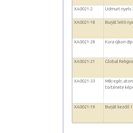
XA0021-2
Udmurt nyelv 
XA0021-18
Burját leíró n
XA0021-28
Kora újkori di
XA0021-21
Global Religio
XA0021-33
Miki egér, ato
története ké
XA0021-19
Burját kezdő 