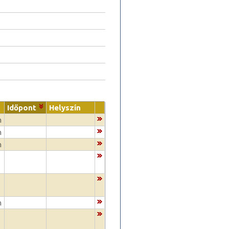
Időpont
Helyszín
m
m
m
m