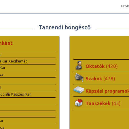
Utols
Tanrendi böngésző
nként
ar
i Kar Kecskemét
Oktatók
(420)
Kar
ga
Szakok
(478)
t
Képzési programo
ciális Képzési Kar
Tanszékek
(45)
ar
ága