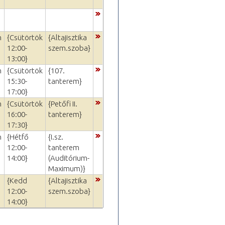
m
{Csütörtök
{Altajisztika
12:00-
szem.szoba}
13:00}
m
{Csütörtök
{107.
15:30-
tanterem}
17:00}
m
{Csütörtök
{Petőfi II.
16:00-
tanterem}
17:30}
m
{Hétfő
{I.sz.
12:00-
tanterem
14:00}
(Auditórium-
Maximum)}
{Kedd
{Altajisztika
12:00-
szem.szoba}
14:00}