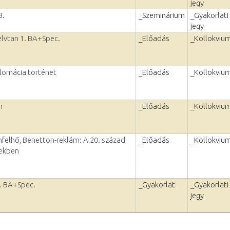
jegy
3.
_Szeminárium
_Gyakorlati
jegy
yelvtan 1. BA+Spec.
_Előadás
_Kollokviu
plomácia történet
_Előadás
_Kollokviu
n
_Előadás
_Kollokviu
mfelhő, Benetton-reklám: A 20. század
_Előadás
_Kollokviu
pekben
1. BA+Spec.
_Gyakorlat
_Gyakorlati
jegy