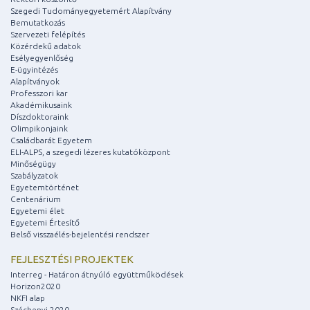
Szegedi Tudományegyetemért Alapítvány
Bemutatkozás
Szervezeti felépítés
Közérdekű adatok
Esélyegyenlőség
E-ügyintézés
Alapítványok
Professzori kar
Akadémikusaink
Díszdoktoraink
Olimpikonjaink
Családbarát Egyetem
ELI-ALPS, a szegedi lézeres kutatóközpont
Minőségügy
Szabályzatok
Egyetemtörténet
Centenárium
Egyetemi élet
Egyetemi Értesítő
Belső visszaélés-bejelentési rendszer
FEJLESZTÉSI PROJEKTEK
Interreg - Határon átnyúló együttműködések
Horizon2020
NKFI alap
Széchenyi 2020