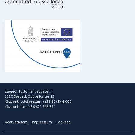
Szegedi Tudományegyetem
6720 Szeged, Dugonics tér 13.
Központi telefonszám: (+36-62) 544-000
Központi fax: (+36-62) 546-371
Adatvédelem
Impresszum
Segítség