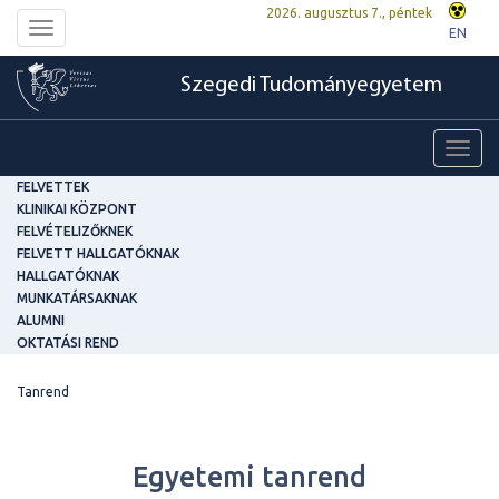
2026. augusztus 7., péntek
Toggle
EN
navigation
Szegedi Tudományegyetem
Toggl
navig
FELVETTEK
KLINIKAI KÖZPONT
FELVÉTELIZŐKNEK
FELVETT HALLGATÓKNAK
HALLGATÓKNAK
MUNKATÁRSAKNAK
ALUMNI
OKTATÁSI REND
Tanrend
Egyetemi tanrend