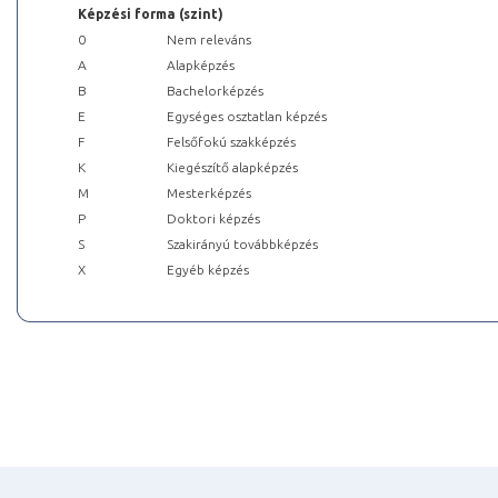
Képzési forma (szint)
0
Nem releváns
A
Alapképzés
B
Bachelorképzés
E
Egységes osztatlan képzés
F
Felsőfokú szakképzés
K
Kiegészítő alapképzés
M
Mesterképzés
P
Doktori képzés
S
Szakirányú továbbképzés
X
Egyéb képzés