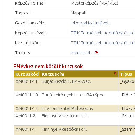
Képzési forma:
Mesterképzés (MA/MSc)
Tagozat:
Nappali
Gazdatanszék:
Informatikai Intézet
Képzési intézet:
TTIK Természettudományi és Inf
Kezelési kör:
TTIK Természettudományi és Inf
Tanterv:
megtekint
Félévhez nem kötött kurzusok
Kurzuskód
Kurzuscím
Típus
XM0011-11
Burját kezdő 1. BA+Spec.
_Gyakor
XM0011-10
Burját leíró nyelvtan 1. BA+Spec.
_Előad
XM0011-13
Environmental Philosophy
_Előad
XM0011-2
Finn nyelv kezdőknek 1.
_Szemi
XM0011-1
Finn nyelv kezdőknek 1.
_Szemi