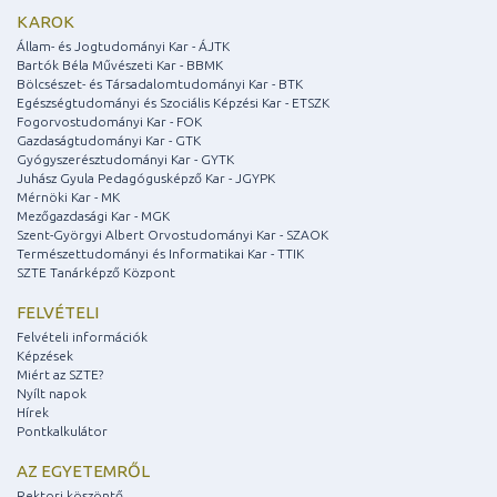
KAROK
Állam- és Jogtudományi Kar - ÁJTK
Bartók Béla Művészeti Kar - BBMK
Bölcsészet- és Társadalomtudományi Kar - BTK
Egészségtudományi és Szociális Képzési Kar - ETSZK
Fogorvostudományi Kar - FOK
Gazdaságtudományi Kar - GTK
Gyógyszerésztudományi Kar - GYTK
Juhász Gyula Pedagógusképző Kar - JGYPK
Mérnöki Kar - MK
Mezőgazdasági Kar - MGK
Szent-Györgyi Albert Orvostudományi Kar - SZAOK
Természettudományi és Informatikai Kar - TTIK
SZTE Tanárképző Központ
FELVÉTELI
Felvételi információk
Képzések
Miért az SZTE?
Nyílt napok
Hírek
Pontkalkulátor
AZ EGYETEMRŐL
Rektori köszöntő