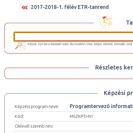
2017-2018-1. félév ETR-tanrend
Ta
Kérjük, írja be a keresett adat (kurzuskód címe, kódja, oktató, tanszék, szak
Részletes ker
Képzési p
Programtervező informat
Képzési program neve:
Kód:
MSZKPTI-N1
Oklevél szerinti név: