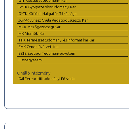
GTK Gazdaságtudományi Kar
GYTK Gyógyszerésztudományi Kar
GYTK-Külföldi Hallgatók Titkársága
JGYPK Juhász Gyula Pedagógusképző Kar
MGK Mezőgazdasági Kar
MK Mérnöki Kar
TTIK Természettudományi és Informatikai Kar
ZMK Zeneművészeti Kar
SZTE Szegedi Tudományegyetem
Összegyetemi
Önálló intézmény
Gál Ferenc Hittudományi Főiskola