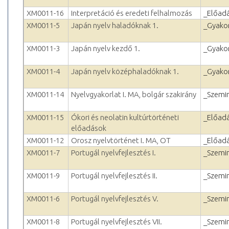
XM0011-16
Interpretáció és eredeti felhalmozás
_Előad
XM0011-5
Japán nyelv haladóknak 1.
_Gyakor
XM0011-3
Japán nyelv kezdő 1.
_Gyakor
XM0011-4
Japán nyelv középhaladóknak 1.
_Gyakor
XM0011-14
Nyelvgyakorlat I. MA, bolgár szakirány
_Szemi
XM0011-15
Ókori és neolatin kultúrtörténeti
_Előad
előadások
XM0011-12
Orosz nyelvtörténet I. MA, OT
_Előad
XM0011-7
Portugál nyelvfejlesztés I.
_Szemi
XM0011-9
Portugál nyelvfejlesztés II.
_Szemi
XM0011-6
Portugál nyelvfejlesztés V.
_Szemi
XM0011-8
Portugál nyelvfejlesztés VII.
_Szemi