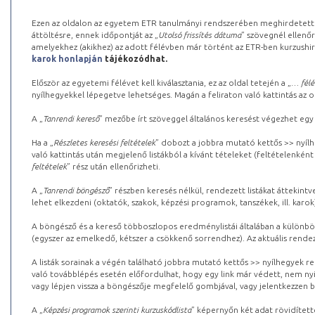
Ezen az oldalon az egyetem ETR tanulmányi rendszerében meghirdetett k
áttöltésre, ennek időpontját az „
Utolsó frissítés dátuma
” szövegnél ellenőr
amelyekhez (akikhez) az adott félévben már történt az ETR-ben kurzushi
karok honlapján
tájékozódhat.
Először az egyetemi félévet kell kiválasztania, ez az oldal tetején a „
… félé
nyílhegyekkel lépegetve lehetséges. Magán a feliraton való kattintás az old
A „
Tanrendi kereső
” mezőbe írt szöveggel általános keresést végezhet egy
Ha a „
Részletes keresési feltételek
” dobozt a jobbra mutató kettős >> nyílh
való kattintás után megjelenő listákból a kívánt tételeket (feltételenként
feltételek
” rész után ellenőrizheti.
A „
Tanrendi böngésző
” részben keresés nélkül, rendezett listákat áttekin
lehet elkezdeni (oktatók, szakok, képzési programok, tanszékek, ill. karok
A böngésző és a kereső többoszlopos eredménylistái általában a különböz
(egyszer az emelkedő, kétszer a csökkenő sorrendhez). Az aktuális rendez
A listák sorainak a végén található jobbra mutató kettős >> nyílhegyek r
való továbblépés esetén előfordulhat, hogy egy link már védett, nem nyi
vagy lépjen vissza a böngészője megfelelő gombjával, vagy jelentkezzen be
A „
Képzési programok szerinti kurzuskódlista
” képernyőn két adat rövidített