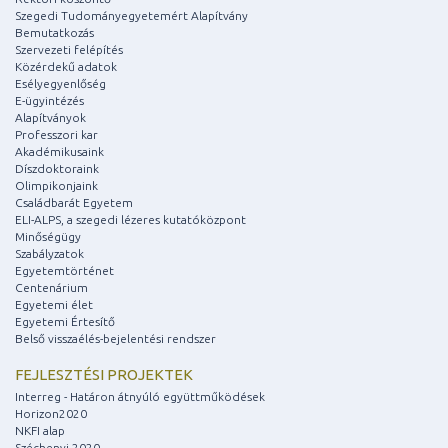
Szegedi Tudományegyetemért Alapítvány
Bemutatkozás
Szervezeti felépítés
Közérdekű adatok
Esélyegyenlőség
E-ügyintézés
Alapítványok
Professzori kar
Akadémikusaink
Díszdoktoraink
Olimpikonjaink
Családbarát Egyetem
ELI-ALPS, a szegedi lézeres kutatóközpont
Minőségügy
Szabályzatok
Egyetemtörténet
Centenárium
Egyetemi élet
Egyetemi Értesítő
Belső visszaélés-bejelentési rendszer
FEJLESZTÉSI PROJEKTEK
Interreg - Határon átnyúló együttműködések
Horizon2020
NKFI alap
Széchenyi 2020