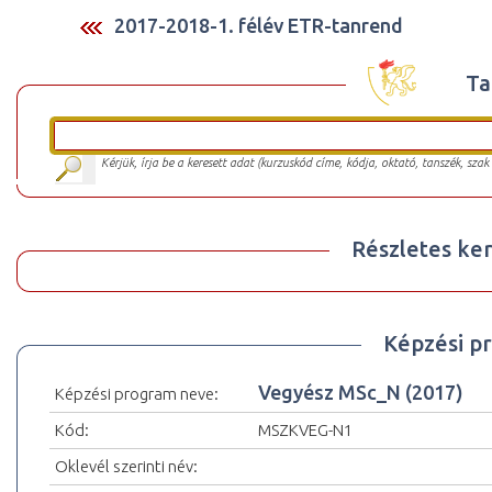
2017-2018-1. félév ETR-tanrend
Ta
Kérjük, írja be a keresett adat (kurzuskód címe, kódja, oktató, tanszék, szak
Részletes ker
Képzési p
Vegyész MSc_N (2017)
Képzési program neve:
Kód:
MSZKVEG-N1
Oklevél szerinti név: