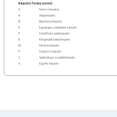
Képzési forma (szint)
0
Nem releváns
A
Alapképzés
B
Bachelorképzés
E
Egységes osztatlan képzés
F
Felsőfokú szakképzés
K
Kiegészítő alapképzés
M
Mesterképzés
P
Doktori képzés
S
Szakirányú továbbképzés
X
Egyéb képzés