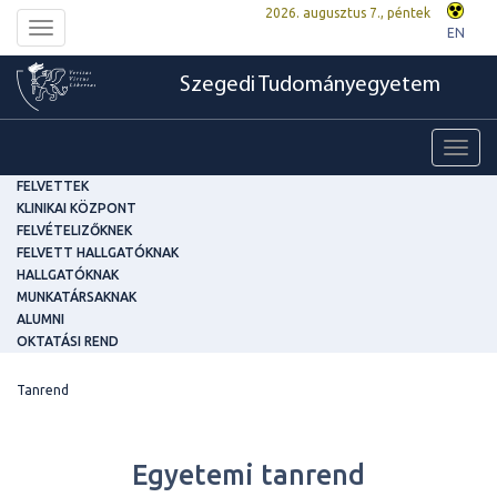
2026. augusztus 7., péntek
Toggle
EN
navigation
Szegedi Tudományegyetem
Toggl
navig
FELVETTEK
KLINIKAI KÖZPONT
FELVÉTELIZŐKNEK
FELVETT HALLGATÓKNAK
HALLGATÓKNAK
MUNKATÁRSAKNAK
ALUMNI
OKTATÁSI REND
Tanrend
Egyetemi tanrend