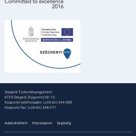
Szegedi Tudományegyetem
6720 Szeged, Dugonics tér 13.
Központi telefonszám: (+36-62) 544-000
Központi fax: (+36-62) 546-371
Adatvédelem
Impresszum
Segítség