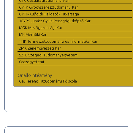
GTK Gazdaságtudományi Kar
GYTK Gyógyszerésztudományi Kar
GYTK-Külföldi Hallgatók Titkársága
JGYPK Juhász Gyula Pedagógusképző Kar
MGK Mezőgazdasági Kar
MK Mérnöki Kar
TTIK Természettudományi és Informatikai Kar
ZMK Zeneművészeti Kar
SZTE Szegedi Tudományegyetem
Összegyetemi
Önálló intézmény
Gál Ferenc Hittudományi Főiskola