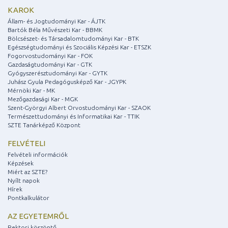
KAROK
Állam- és Jogtudományi Kar - ÁJTK
Bartók Béla Művészeti Kar - BBMK
Bölcsészet- és Társadalomtudományi Kar - BTK
Egészségtudományi és Szociális Képzési Kar - ETSZK
Fogorvostudományi Kar - FOK
Gazdaságtudományi Kar - GTK
Gyógyszerésztudományi Kar - GYTK
Juhász Gyula Pedagógusképző Kar - JGYPK
Mérnöki Kar - MK
Mezőgazdasági Kar - MGK
Szent-Györgyi Albert Orvostudományi Kar - SZAOK
Természettudományi és Informatikai Kar - TTIK
SZTE Tanárképző Központ
FELVÉTELI
Felvételi információk
Képzések
Miért az SZTE?
Nyílt napok
Hírek
Pontkalkulátor
AZ EGYETEMRŐL
Rektori köszöntő