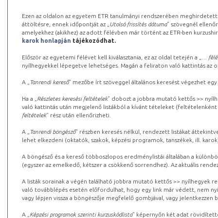
Ezen az oldalon az egyetem ETR tanulmányi rendszerében meghirdetett k
áttöltésre, ennek időpontját az „
Utolsó frissítés dátuma
” szövegnél ellenőr
amelyekhez (akikhez) az adott félévben már történt az ETR-ben kurzushi
karok honlapján
tájékozódhat.
Először az egyetemi félévet kell kiválasztania, ez az oldal tetején a „
… félé
nyílhegyekkel lépegetve lehetséges. Magán a feliraton való kattintás az old
A „
Tanrendi kereső
” mezőbe írt szöveggel általános keresést végezhet egy
Ha a „
Részletes keresési feltételek
” dobozt a jobbra mutató kettős >> nyílh
való kattintás után megjelenő listákból a kívánt tételeket (feltételenként
feltételek
” rész után ellenőrizheti.
A „
Tanrendi böngésző
” részben keresés nélkül, rendezett listákat áttekin
lehet elkezdeni (oktatók, szakok, képzési programok, tanszékek, ill. karok
A böngésző és a kereső többoszlopos eredménylistái általában a különböz
(egyszer az emelkedő, kétszer a csökkenő sorrendhez). Az aktuális rendez
A listák sorainak a végén található jobbra mutató kettős >> nyílhegyek r
való továbblépés esetén előfordulhat, hogy egy link már védett, nem nyi
vagy lépjen vissza a böngészője megfelelő gombjával, vagy jelentkezzen be
A „
Képzési programok szerinti kurzuskódlista
” képernyőn két adat rövidített