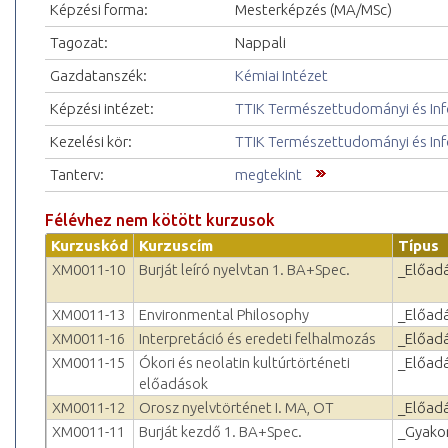
Képzési forma:
Mesterképzés (MA/MSc)
Tagozat:
Nappali
Gazdatanszék:
Kémiai Intézet
Képzési intézet:
TTIK Természettudományi és Inf
Kezelési kör:
TTIK Természettudományi és Inf
Tanterv:
megtekint
Félévhez nem kötött kurzusok
Kurzuskód
Kurzuscím
Típus
XM0011-10
Burját leíró nyelvtan 1. BA+Spec.
_Előad
XM0011-13
Environmental Philosophy
_Előad
XM0011-16
Interpretáció és eredeti felhalmozás
_Előad
XM0011-15
Ókori és neolatin kultúrtörténeti
_Előad
előadások
XM0011-12
Orosz nyelvtörténet I. MA, OT
_Előad
XM0011-11
Burját kezdő 1. BA+Spec.
_Gyakor