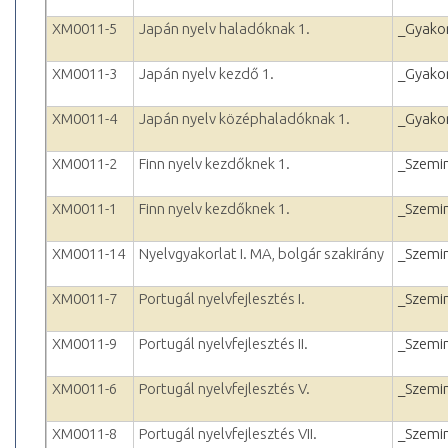
XM0011-5
Japán nyelv haladóknak 1.
_Gyakor
XM0011-3
Japán nyelv kezdő 1.
_Gyakor
XM0011-4
Japán nyelv középhaladóknak 1.
_Gyakor
XM0011-2
Finn nyelv kezdőknek 1.
_Szemi
XM0011-1
Finn nyelv kezdőknek 1.
_Szemi
XM0011-14
Nyelvgyakorlat I. MA, bolgár szakirány
_Szemi
XM0011-7
Portugál nyelvfejlesztés I.
_Szemi
XM0011-9
Portugál nyelvfejlesztés II.
_Szemi
XM0011-6
Portugál nyelvfejlesztés V.
_Szemi
XM0011-8
Portugál nyelvfejlesztés VII.
_Szemi