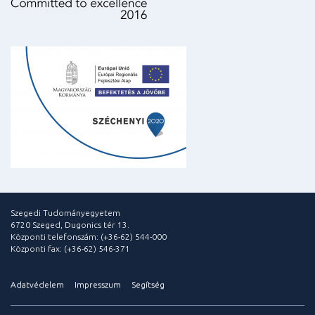
Szegedi Tudományegyetem
6720 Szeged, Dugonics tér 13.
Központi telefonszám: (+36-62) 544-000
Központi fax: (+36-62) 546-371
Adatvédelem
Impresszum
Segítség