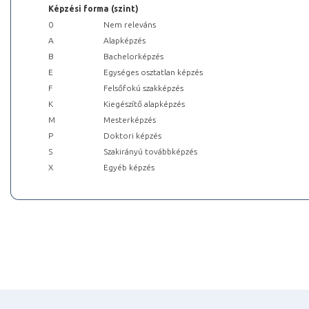
Képzési forma (szint)
0
Nem releváns
A
Alapképzés
B
Bachelorképzés
E
Egységes osztatlan képzés
F
Felsőfokú szakképzés
K
Kiegészítő alapképzés
M
Mesterképzés
P
Doktori képzés
S
Szakirányú továbbképzés
X
Egyéb képzés