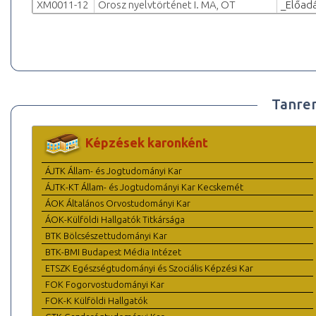
XM0011-12
Orosz nyelvtörténet I. MA, OT
_Előad
Tanre
Képzések karonként
ÁJTK Állam- és Jogtudományi Kar
ÁJTK-KT Állam- és Jogtudományi Kar Kecskemét
ÁOK Általános Orvostudományi Kar
ÁOK-Külföldi Hallgatók Titkársága
BTK Bölcsészettudományi Kar
BTK-BMI Budapest Média Intézet
ETSZK Egészségtudományi és Szociális Képzési Kar
FOK Fogorvostudományi Kar
FOK-K Külföldi Hallgatók