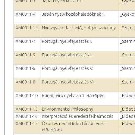
XM0011-3
Japán nyelv kezdő 1.
_Gyakor
XM0011-4
Japán nyelv középhaladóknak 1.
_Gyakor
XM0011-14
Nyelvgyakorlat I. MA, bolgár szakirány
_Szemi
XM0011-7
Portugál nyelvfejlesztés I.
_Szemi
XM0011-9
Portugál nyelvfejlesztés II.
_Szemi
XM0011-6
Portugál nyelvfejlesztés V.
_Szemi
XM0011-8
Portugál nyelvfejlesztés VII.
_Szemi
XM0011-10
Burját leíró nyelvtan 1. BA+Spec.
_Előad
XM0011-13
Environmental Philosophy
_Előad
XM0011-16
Interpretáció és eredeti felhalmozás
_Előad
XM0011-15
Ókori és neolatin kultúrtörténeti
_Előad
előadások