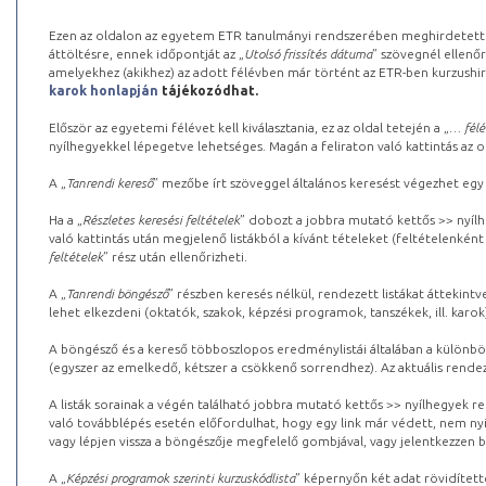
Ezen az oldalon az egyetem ETR tanulmányi rendszerében meghirdetett k
áttöltésre, ennek időpontját az „
Utolsó frissítés dátuma
” szövegnél ellenőr
amelyekhez (akikhez) az adott félévben már történt az ETR-ben kurzushi
karok honlapján
tájékozódhat.
Először az egyetemi félévet kell kiválasztania, ez az oldal tetején a „
… félé
nyílhegyekkel lépegetve lehetséges. Magán a feliraton való kattintás az old
A „
Tanrendi kereső
” mezőbe írt szöveggel általános keresést végezhet egy
Ha a „
Részletes keresési feltételek
” dobozt a jobbra mutató kettős >> nyílh
való kattintás után megjelenő listákból a kívánt tételeket (feltételenként
feltételek
” rész után ellenőrizheti.
A „
Tanrendi böngésző
” részben keresés nélkül, rendezett listákat áttekin
lehet elkezdeni (oktatók, szakok, képzési programok, tanszékek, ill. karok
A böngésző és a kereső többoszlopos eredménylistái általában a különböz
(egyszer az emelkedő, kétszer a csökkenő sorrendhez). Az aktuális rendez
A listák sorainak a végén található jobbra mutató kettős >> nyílhegyek r
való továbblépés esetén előfordulhat, hogy egy link már védett, nem nyi
vagy lépjen vissza a böngészője megfelelő gombjával, vagy jelentkezzen be
A „
Képzési programok szerinti kurzuskódlista
” képernyőn két adat rövidített