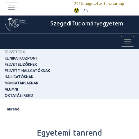
2026. augusztus 9., vasárnap
Toggle
EN
navigation
Szegedi Tudományegyetem
Toggl
navig
FELVETTEK
KLINIKAI KÖZPONT
FELVÉTELIZŐKNEK
FELVETT HALLGATÓKNAK
HALLGATÓKNAK
MUNKATÁRSAKNAK
ALUMNI
OKTATÁSI REND
Tanrend
Egyetemi tanrend