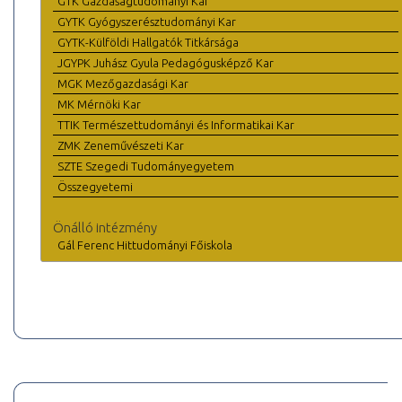
GTK Gazdaságtudományi Kar
GYTK Gyógyszerésztudományi Kar
GYTK-Külföldi Hallgatók Titkársága
JGYPK Juhász Gyula Pedagógusképző Kar
MGK Mezőgazdasági Kar
MK Mérnöki Kar
TTIK Természettudományi és Informatikai Kar
ZMK Zeneművészeti Kar
SZTE Szegedi Tudományegyetem
Összegyetemi
Önálló intézmény
Gál Ferenc Hittudományi Főiskola