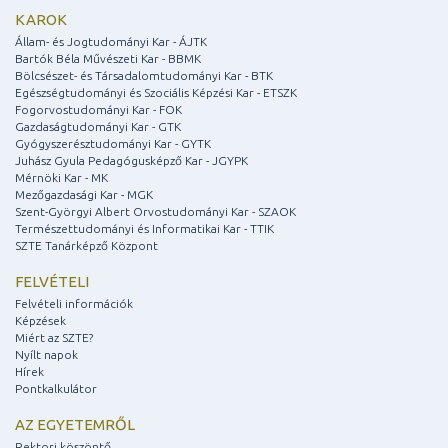
KAROK
Állam- és Jogtudományi Kar - ÁJTK
Bartók Béla Művészeti Kar - BBMK
Bölcsészet- és Társadalomtudományi Kar - BTK
Egészségtudományi és Szociális Képzési Kar - ETSZK
Fogorvostudományi Kar - FOK
Gazdaságtudományi Kar - GTK
Gyógyszerésztudományi Kar - GYTK
Juhász Gyula Pedagógusképző Kar - JGYPK
Mérnöki Kar - MK
Mezőgazdasági Kar - MGK
Szent-Györgyi Albert Orvostudományi Kar - SZAOK
Természettudományi és Informatikai Kar - TTIK
SZTE Tanárképző Központ
FELVÉTELI
Felvételi információk
Képzések
Miért az SZTE?
Nyílt napok
Hírek
Pontkalkulátor
AZ EGYETEMRŐL
Rektori köszöntő