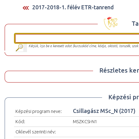
2017-2018-1. félév ETR-tanrend
Ta
Kérjük, írja be a keresett adat (kurzuskód címe, kódja, oktató, tanszék, szak
Részletes ker
Képzési p
Csillagász MSc_N (2017)
Képzési program neve:
Kód:
MSZKCSI-N1
Oklevél szerinti név: