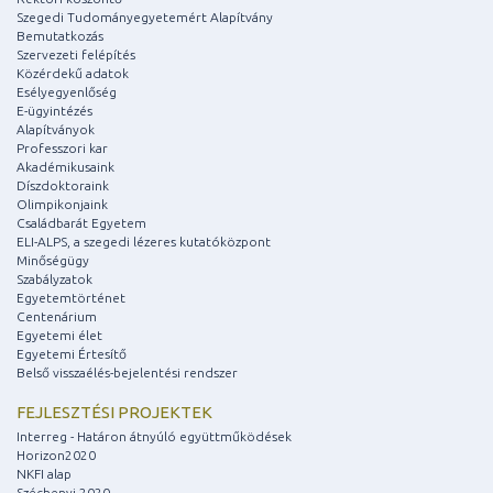
Szegedi Tudományegyetemért Alapítvány
Bemutatkozás
Szervezeti felépítés
Közérdekű adatok
Esélyegyenlőség
E-ügyintézés
Alapítványok
Professzori kar
Akadémikusaink
Díszdoktoraink
Olimpikonjaink
Családbarát Egyetem
ELI-ALPS, a szegedi lézeres kutatóközpont
Minőségügy
Szabályzatok
Egyetemtörténet
Centenárium
Egyetemi élet
Egyetemi Értesítő
Belső visszaélés-bejelentési rendszer
FEJLESZTÉSI PROJEKTEK
Interreg - Határon átnyúló együttműködések
Horizon2020
NKFI alap
Széchenyi 2020