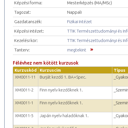
Képzési forma:
Mesterképzés (MA/MSc)
Tagozat:
Nappali
Gazdatanszék:
Fizikai Intézet
Képzési intézet:
TTIK Természettudományi és Inf
Kezelési kör:
TTIK Természettudományi és Inf
Tanterv:
megtekint
Félévhez nem kötött kurzusok
Kurzuskód
Kurzuscím
Típus
XM0011-11
Burját kezdő 1. BA+Spec.
_Gyakor
XM0011-2
Finn nyelv kezdőknek 1.
_Szemi
XM0011-1
Finn nyelv kezdőknek 1.
_Szemi
XM0011-5
Japán nyelv haladóknak 1.
_Gyakor