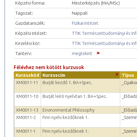
Képzési forma:
Mesterképzés (MA/MSc)
Tagozat:
Nappali
Gazdatanszék:
Fizikai Intézet
Képzési intézet:
TTIK Természettudományi és Inf
Kezelési kör:
TTIK Természettudományi és Inf
Tanterv:
megtekint
Félévhez nem kötött kurzusok
Kurzuskód
Kurzuscím
Típus
XM0011-11
Burját kezdő 1. BA+Spec.
_Gyakor
XM0011-10
Burját leíró nyelvtan 1. BA+Spec.
_Előad
XM0011-13
Environmental Philosophy
_Előad
XM0011-2
Finn nyelv kezdőknek 1.
_Szemi
XM0011-1
Finn nyelv kezdőknek 1.
_Szemi