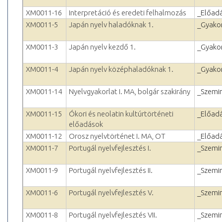
XM0011-16
Interpretáció és eredeti felhalmozás
_Előad
XM0011-5
Japán nyelv haladóknak 1.
_Gyakor
XM0011-3
Japán nyelv kezdő 1.
_Gyakor
XM0011-4
Japán nyelv középhaladóknak 1.
_Gyakor
XM0011-14
Nyelvgyakorlat I. MA, bolgár szakirány
_Szemi
XM0011-15
Ókori és neolatin kultúrtörténeti
_Előad
előadások
XM0011-12
Orosz nyelvtörténet I. MA, OT
_Előad
XM0011-7
Portugál nyelvfejlesztés I.
_Szemi
XM0011-9
Portugál nyelvfejlesztés II.
_Szemi
XM0011-6
Portugál nyelvfejlesztés V.
_Szemi
XM0011-8
Portugál nyelvfejlesztés VII.
_Szemi