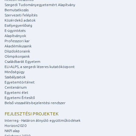
Szegedi Tudományegyetemért Alapítvány
Bemutatkozás
Szervezeti felépítés
Közérdekű adatok
Esélyegyenlőség
E-ügyintézés
Alapítványok
Professzori kar
Akadémikusaink
Díszdoktoraink
Olimpikonjaink
Családbarát Egyetem
ELI-ALPS, a szegedi lézeres kutatóközpont
Minőségügy
Szabályzatok
Egyetemtörténet
Centenárium
Egyetemi élet
Egyetemi Értesítő
Belső visszaélés-bejelentési rendszer
FEJLESZTÉSI PROJEKTEK
Interreg - Határon átnyúló együttműködések
Horizon2020
NKFI alap
Széchenyi 2020