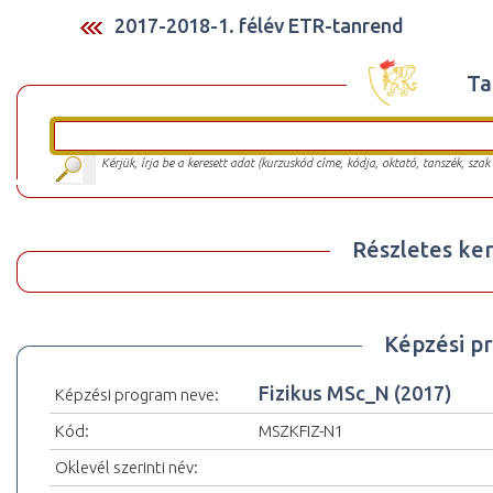
2017-2018-1. félév ETR-tanrend
Ta
Kérjük, írja be a keresett adat (kurzuskód címe, kódja, oktató, tanszék, szak
Részletes ker
Képzési p
Fizikus MSc_N (2017)
Képzési program neve:
Kód:
MSZKFIZ-N1
Oklevél szerinti név: