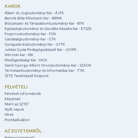
KAROK
Állam- és Jogtudományi Kar - ÁJTK
Bartók Béla Művészeti Kar - BBMK
Bölcsészet- és Társadalomtudományi Kar - BTK
Egészségtudományi és Szociális Képzési Kar - ETSZK
Fogorvostudományi Kar - FOK
Gazdaságtudományi Kar - GTK
Gyógyszerésztudományi Kar - GYTK
Juhász Gyula Pedagógusképző Kar - JGYPK
Mérnöki Kar - MK
Mezőgazdasági Kar - MGK
Szent-Györgyi Albert Orvostudományi Kar - SZAOK
Természettudományi és Informatikai Kar - TTIK
SZTE Tanárképző Központ
FELVÉTELI
Felvételi információk
Képzések
Miért az SZTE?
Nyílt napok
Hírek
Pontkalkulátor
AZ EGYETEMRŐL
Rektori köszöntő