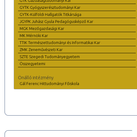
GTK Gazdaságtudományi Kar
GYTK Gyógyszerésztudományi Kar
GYTK-Külföldi Hallgatók Titkársága
JGYPK Juhász Gyula Pedagógusképző Kar
MGK Mezőgazdasági Kar
MK Mérnöki Kar
TTIK Természettudományi és Informatikai Kar
ZMK Zeneművészeti Kar
SZTE Szegedi Tudományegyetem
Összegyetemi
Önálló intézmény
Gál Ferenc Hittudományi Főiskola