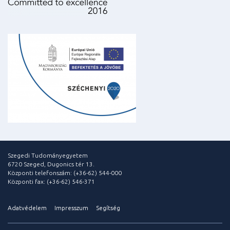
Szegedi Tudományegyetem
6720 Szeged, Dugonics tér 13.
Központi telefonszám: (+36-62) 544-000
Központi fax: (+36-62) 546-371
Adatvédelem
Impresszum
Segítség