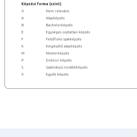
Képzési forma (szint)
0
Nem releváns
A
Alapképzés
B
Bachelorképzés
E
Egységes osztatlan képzés
F
Felsőfokú szakképzés
K
Kiegészítő alapképzés
M
Mesterképzés
P
Doktori képzés
S
Szakirányú továbbképzés
X
Egyéb képzés