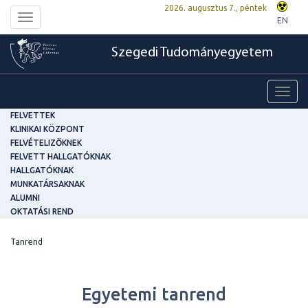
2026. augusztus 7., péntek
Toggle
EN
navigation
Szegedi Tudományegyetem
Toggl
navig
FELVETTEK
KLINIKAI KÖZPONT
FELVÉTELIZŐKNEK
FELVETT HALLGATÓKNAK
HALLGATÓKNAK
MUNKATÁRSAKNAK
ALUMNI
OKTATÁSI REND
Tanrend
Egyetemi tanrend