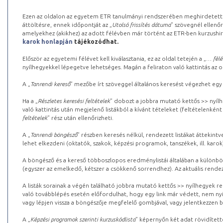
Ezen az oldalon az egyetem ETR tanulmányi rendszerében meghirdetett k
áttöltésre, ennek időpontját az „
Utolsó frissítés dátuma
” szövegnél ellenőr
amelyekhez (akikhez) az adott félévben már történt az ETR-ben kurzushi
karok honlapján
tájékozódhat.
Először az egyetemi félévet kell kiválasztania, ez az oldal tetején a „
… félé
nyílhegyekkel lépegetve lehetséges. Magán a feliraton való kattintás az old
A „
Tanrendi kereső
” mezőbe írt szöveggel általános keresést végezhet egy
Ha a „
Részletes keresési feltételek
” dobozt a jobbra mutató kettős >> nyílh
való kattintás után megjelenő listákból a kívánt tételeket (feltételenként
feltételek
” rész után ellenőrizheti.
A „
Tanrendi böngésző
” részben keresés nélkül, rendezett listákat áttekin
lehet elkezdeni (oktatók, szakok, képzési programok, tanszékek, ill. karok
A böngésző és a kereső többoszlopos eredménylistái általában a különböz
(egyszer az emelkedő, kétszer a csökkenő sorrendhez). Az aktuális rendez
A listák sorainak a végén található jobbra mutató kettős >> nyílhegyek r
való továbblépés esetén előfordulhat, hogy egy link már védett, nem nyi
vagy lépjen vissza a böngészője megfelelő gombjával, vagy jelentkezzen be
A „
Képzési programok szerinti kurzuskódlista
” képernyőn két adat rövidített