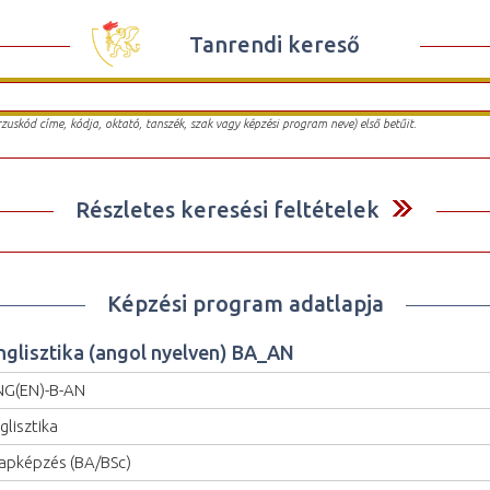
Tanrendi kereső
urzuskód címe, kódja, oktató, tanszék, szak vagy képzési program neve) első betűit.
Részletes keresési feltételek
Képzési program adatlapja
nglisztika (angol nyelven) BA_AN
G(EN)-B-AN
glisztika
apképzés (BA/BSc)