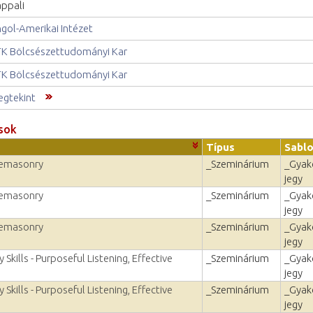
ppali
gol-Amerikai Intézet
K Bölcsészettudományi Kar
K Bölcsészettudományi Kar
gtekint
sok
Típus
Sabl
reemasonry
_Szeminárium
_Gyako
jegy
reemasonry
_Szeminárium
_Gyako
jegy
reemasonry
_Szeminárium
_Gyako
jegy
Skills - Purposeful Listening, Effective
_Szeminárium
_Gyako
jegy
Skills - Purposeful Listening, Effective
_Szeminárium
_Gyako
jegy