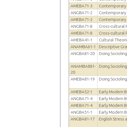
AMEBA71-3
Contemporary 
ANGBA71-2
Contemporary B
AMEBA71-2
Contemporary B
ANGBA71-8
Cross-cultural
AMEBA71-8
Cross-cultural
AMEBA41-1
Cultural Theor
ANAMBA61-1
Descriptive Gr
ANGBA81-20
Doing Socioling
ANAMBA881-
Doing Socioling
20
AMEBA81-19
Doing Socioling
AMEBA52-1
Early Modern Br
ANGBA71-4
Early Modern Br
AMEBA71-4
Early Modern Br
ANGBA51-1
Early Modern Br
ANGBA81-17
English Stress 