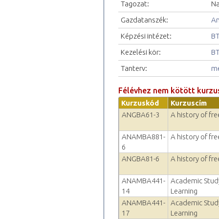
Tagozat:
Na
Gazdatanszék:
An
Képzési intézet:
BT
Kezelési kör:
BT
Tanterv:
me
Félévhez nem kötött kurzu
Kurzuskód
Kurzuscím
ANGBA61-3
A history of f
ANAMBA881-
A history of f
6
ANGBA81-6
A history of f
ANAMBA441-
Academic Study 
14
Learning
ANAMBA441-
Academic Study 
17
Learning