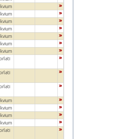
okvium
okvium
okvium
okvium
okvium
okvium
okvium
rlati
rlati
rlati
okvium
okvium
okvium
okvium
rlati