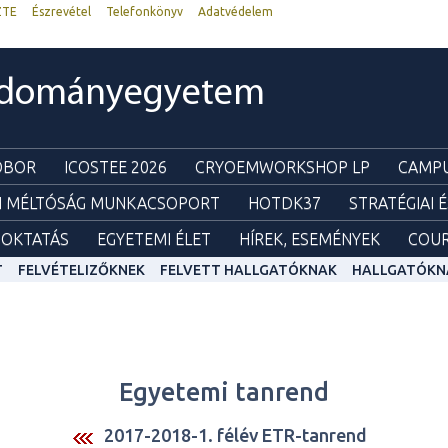
ZTE
Észrevétel
Telefonkönyv
Adatvédelem
udományegyetem
ZOBOR
ICOSTEE 2026
CRYOEMWORKSHOP LP
CAMPU
I MÉLTÓSÁG MUNKACSOPORT
HOTDK37
STRATÉGIAI 
OKTATÁS
EGYETEMI ÉLET
HÍREK, ESEMÉNYEK
COUR
T
FELVÉTELIZŐKNEK
FELVETT HALLGATÓKNAK
HALLGATÓKN
Egyetemi tanrend
2017-2018-1. félév ETR-tanrend