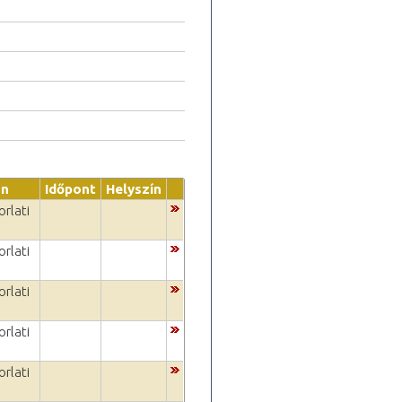
on
Időpont
Helyszín
rlati
rlati
rlati
rlati
rlati