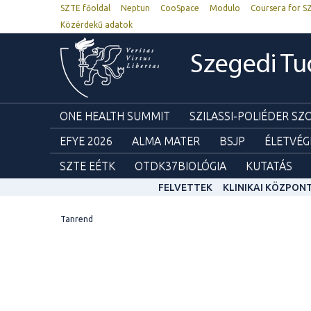
SZTE főoldal
Neptun
CooSpace
Modulo
Coursera for S
Közérdekű adatok
Szegedi T
ONE HEALTH SUMMIT
SZILASSI-POLIÉDER S
EFYE 2026
ALMA MATER
BSJP
ÉLETVÉG
SZTE EÉTK
OTDK37BIOLÓGIA
KUTATÁS
FELVETTEK
KLINIKAI KÖZPON
Tanrend