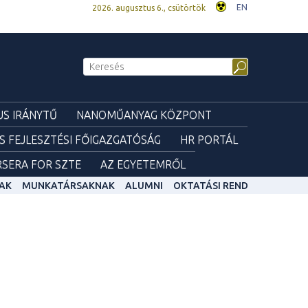
EN
2026. augusztus 6., csütörtök
S IRÁNYTŰ
NANOMŰANYAG KÖZPONT
ÉS FEJLESZTÉSI FŐIGAZGATÓSÁG
HR PORTÁL
SERA FOR SZTE
AZ EGYETEMRŐL
AK
MUNKATÁRSAKNAK
ALUMNI
OKTATÁSI REND