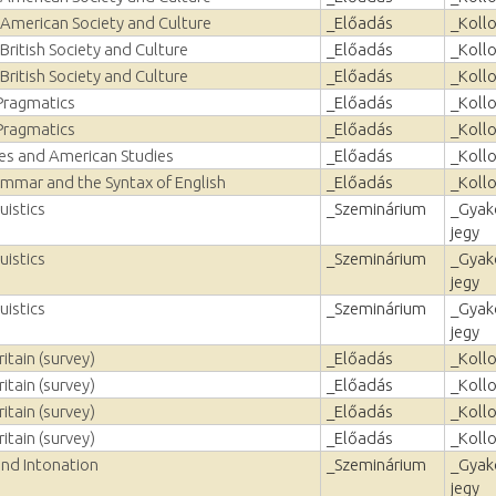
American Society and Culture
_Előadás
_Koll
ritish Society and Culture
_Előadás
_Koll
ritish Society and Culture
_Előadás
_Koll
 Pragmatics
_Előadás
_Koll
 Pragmatics
_Előadás
_Koll
ies and American Studies
_Előadás
_Koll
ammar and the Syntax of English
_Előadás
_Koll
uistics
_Szeminárium
_Gyako
jegy
uistics
_Szeminárium
_Gyako
jegy
uistics
_Szeminárium
_Gyako
jegy
itain (survey)
_Előadás
_Koll
itain (survey)
_Előadás
_Koll
itain (survey)
_Előadás
_Koll
itain (survey)
_Előadás
_Koll
and Intonation
_Szeminárium
_Gyako
jegy