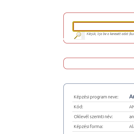
Kérjük, írja be a keresett adat (k
A
Képzési program neve:
Kód:
AN
Oklevél szerinti név:
an
Képzési forma:
Al