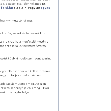
kok, oktatók stb. jelennek meg itt,
a
felvi.hu
oldalain, vagy az
egyes
 jobbra >>> mutató hármas
oktatók, szakok és tanszékek közt.
st indíthat, ha a megfelelő mezőkre
zempontokat a „
Kiválasztott keresési
észést több kiinduló szempont szerint
gfelelő oszlopnévre kell kattintania
lhegy mutatja az oszlopnévben.
s adatlapját mutatják meg. Az ezen
lentkező képernyő jelenik meg. Ekkor
lakon is folytathatja.