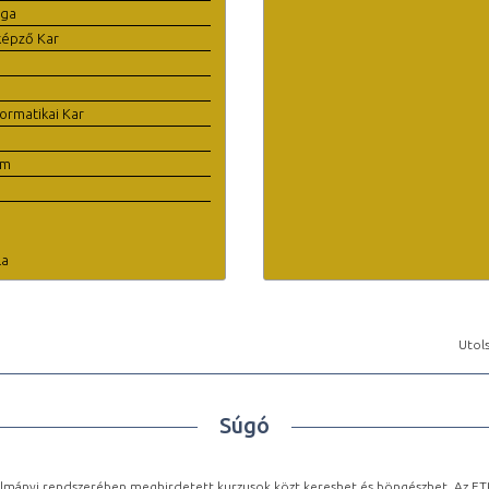
ága
képző Kar
ormatikai Kar
em
la
Utols
Súgó
lmányi rendszerében meghirdetett kurzusok közt kereshet és böngészhet. Az ETR