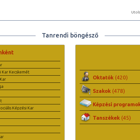
Utols
Tanrendi böngésző
nként
ar
i Kar Kecskemét
Oktatók
(420)
Kar
ga
Szakok
(478)
t
Képzési programo
ciális Képzési Kar
Tanszékek
(45)
ar