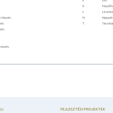
E
Esti
K
Képzőhe
L
Levelez
n képzés
N
Nappali
zés
T
Távokta
pzés
képzés
LI
FEJLESZTÉSI PROJEKTEK