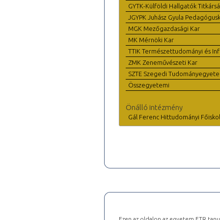
GYTK-Külföldi Hallgatók Titkárs
JGYPK Juhász Gyula Pedagógus
MGK Mezőgazdasági Kar
MK Mérnöki Kar
TTIK Természettudományi és Inf
ZMK Zeneművészeti Kar
SZTE Szegedi Tudományegyet
Összegyetemi
Önálló intézmény
Gál Ferenc Hittudományi Főisko
Ezen az oldalon az egyetem ETR tanu