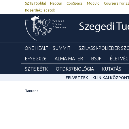
SZTE főoldal
Neptun
CooSpace
Modulo
Coursera for S
Közérdekű adatok
Szegedi T
ONE HEALTH SUMMIT
SZILASSI-POLIÉDER S
EFYE 2026
ALMA MATER
BSJP
ÉLETVÉG
SZTE EÉTK
OTDK37BIOLÓGIA
KUTATÁS
FELVETTEK
KLINIKAI KÖZPON
Tanrend