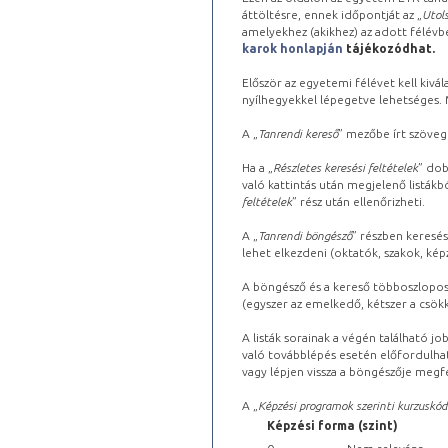
áttöltésre, ennek időpontját az „
Utols
amelyekhez (akikhez) az adott félév
karok honlapján
tájékozódhat.
Először az egyetemi félévet kell kivála
nyílhegyekkel lépegetve lehetséges. Ma
A „
Tanrendi kereső
” mezőbe írt szöveg
Ha a „
Részletes keresési feltételek
” dob
való kattintás után megjelenő listákbó
feltételek
” rész után ellenőrizheti.
A „
Tanrendi böngésző
” részben keresés
lehet elkezdeni (oktatók, szakok, képz
A böngésző és a kereső többoszlopos 
(egyszer az emelkedő, kétszer a csök
A listák sorainak a végén található j
való továbblépés esetén előfordulhat
vagy lépjen vissza a böngészője megfe
A „
Képzési programok szerinti kurzuskód
Képzési forma (szint)