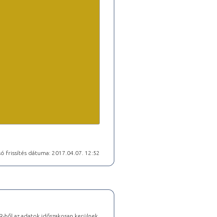
ó frissítés dátuma: 2017.04.07. 12:52
-ből az adatok időszakosan kerülnek