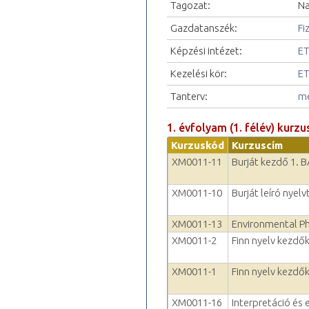
Tagozat:
Na
Gazdatanszék:
Fi
Képzési intézet:
ET
Kezelési kör:
ET
Tanterv:
me
1. évfolyam (1. félév) kurzu
Kurzuskód
Kurzuscím
XM0011-11
Burját kezdő 1. 
XM0011-10
Burját leíró nyel
XM0011-13
Environmental P
XM0011-2
Finn nyelv kezdők
XM0011-1
Finn nyelv kezdők
XM0011-16
Interpretáció és 