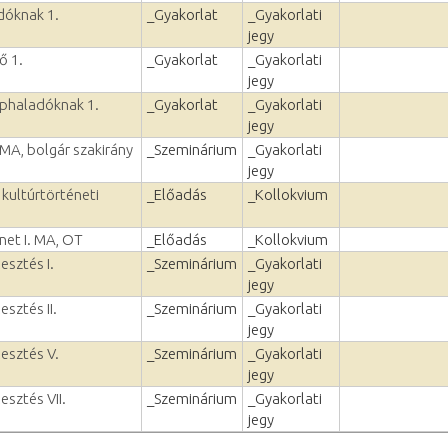
dóknak 1.
_Gyakorlat
_Gyakorlati
jegy
ő 1.
_Gyakorlat
_Gyakorlati
jegy
éphaladóknak 1.
_Gyakorlat
_Gyakorlati
jegy
 MA, bolgár szakirány
_Szeminárium
_Gyakorlati
jegy
 kultúrtörténeti
_Előadás
_Kollokvium
net I. MA, OT
_Előadás
_Kollokvium
esztés I.
_Szeminárium
_Gyakorlati
jegy
esztés II.
_Szeminárium
_Gyakorlati
jegy
lesztés V.
_Szeminárium
_Gyakorlati
jegy
esztés VII.
_Szeminárium
_Gyakorlati
jegy