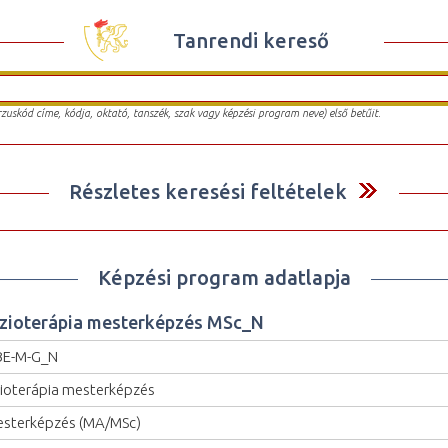
Tanrendi kereső
urzuskód címe, kódja, oktató, tanszék, szak vagy képzési program neve) első betűit.
Részletes keresési feltételek
Képzési program adatlapja
izioterápia mesterképzés MSc_N
BE-M-G_N
zioterápia mesterképzés
sterképzés (MA/MSc)