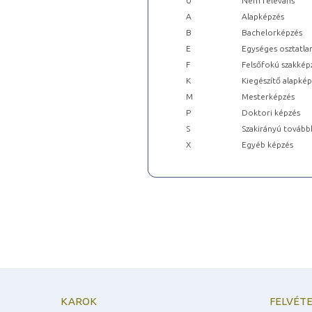
0
Nem releváns
A
Alapképzés
B
Bachelorképzés
E
Egységes osztatla
F
Felsőfokú szakkép
K
Kiegészítő alapké
M
Mesterképzés
P
Doktori képzés
S
Szakirányú tovább
X
Egyéb képzés
KAROK
FELVÉTE