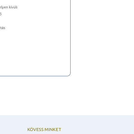
lyen kívüli
ő
tás
KÖVESS MINKET