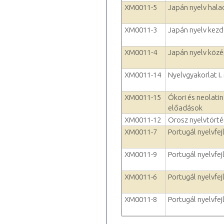
XM0011-5
Japán nyelv hala
XM0011-3
Japán nyelv kezd
XM0011-4
Japán nyelv köz
XM0011-14
Nyelvgyakorlat I.
XM0011-15
Ókori és neolatin
előadások
XM0011-12
Orosz nyelvtörté
XM0011-7
Portugál nyelvfejl
XM0011-9
Portugál nyelvfejl
XM0011-6
Portugál nyelvfej
XM0011-8
Portugál nyelvfejl