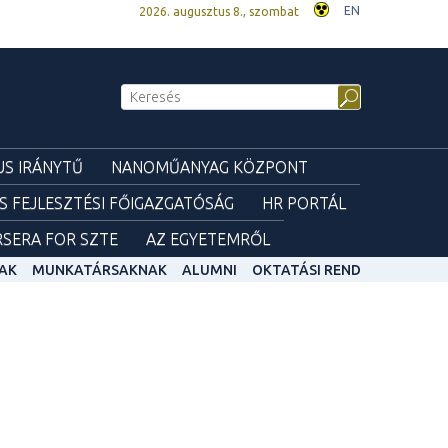
EN
2026. augusztus 8., szombat
S IRÁNYTŰ
NANOMŰANYAG KÖZPONT
ÉS FEJLESZTÉSI FŐIGAZGATÓSÁG
HR PORTÁL
SERA FOR SZTE
AZ EGYETEMRŐL
AK
MUNKATÁRSAKNAK
ALUMNI
OKTATÁSI REND