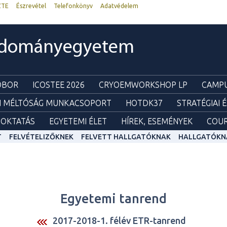
ZTE
Észrevétel
Telefonkönyv
Adatvédelem
udományegyetem
ZOBOR
ICOSTEE 2026
CRYOEMWORKSHOP LP
CAMPU
I MÉLTÓSÁG MUNKACSOPORT
HOTDK37
STRATÉGIAI 
OKTATÁS
EGYETEMI ÉLET
HÍREK, ESEMÉNYEK
COUR
T
FELVÉTELIZŐKNEK
FELVETT HALLGATÓKNAK
HALLGATÓKN
Egyetemi tanrend
2017-2018-1. félév ETR-tanrend