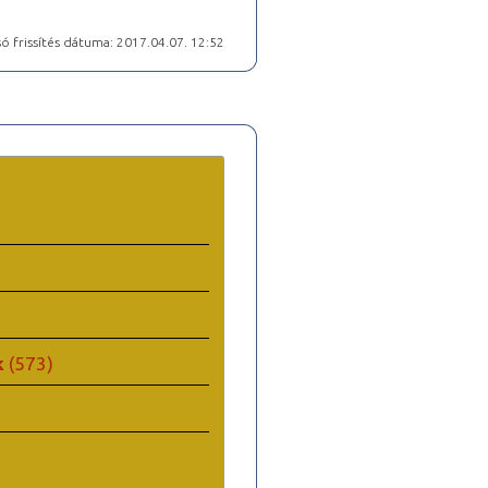
ó frissítés dátuma: 2017.04.07. 12:52
k
(573)