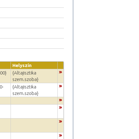
Helyszín
:00}
{Altajisztika
szem.szoba}
0-
{Altajisztika
szem.szoba}