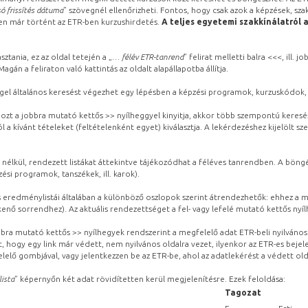
ó frissítés dátuma
” szövegnél ellenőrizheti. Fontos, hogy csak azok a képzések, sza
ben már történt az ETR-ben kurzushirdetés.
A teljes egyetemi szakkínálatról 
sztania, ez az oldal tetején a „
… félév ETR-tanrend
” felirat melletti balra <<<, ill.
gán a feliraton való kattintás az oldalt alapállapotba állítja.
gel általános keresést végezhet egy lépésben a képzési programok, kurzuskódok, 
ozt a jobbra mutató kettős >> nyílheggyel kinyitja, akkor több szempontú keresé
l a kívánt tételeket (feltételenként egyet) kiválasztja. A lekérdezéshez kijelölt s
 nélkül, rendezett listákat áttekintve tájékozódhat a féléves tanrendben. A böng
ési programok, tanszékek, ill. karok).
eredménylistái általában a különböző oszlopok szerint átrendezhetők: ehhez a me
kenő sorrendhez). Az aktuális rendezettséget a fel- vagy lefelé mutató kettős nyí
obbra mutató kettős >> nyílhegyek rendszerint a megfelelő adat ETR-beli nyilváno
, hogy egy link már védett, nem nyilvános oldalra vezet, ilyenkor az ETR-es beje
lelő gombjával, vagy jelentkezzen be az ETR-be, ahol az adatlekérést a védett olda
lista
” képernyőn két adat rövidítetten kerül megjelenítésre. Ezek feloldása:
Tagozat