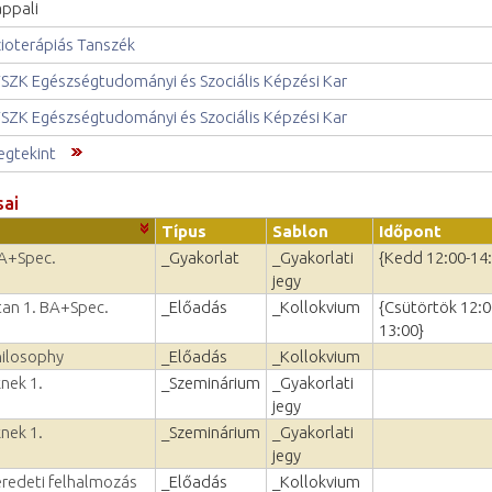
ppali
zioterápiás Tanszék
SZK Egészségtudományi és Szociális Képzési Kar
SZK Egészségtudományi és Szociális Képzési Kar
gtekint
sai
Típus
Sablon
Időpont
BA+Spec.
_Gyakorlat
_Gyakorlati
{Kedd 12:00-14
jegy
vtan 1. BA+Spec.
_Előadás
_Kollokvium
{Csütörtök 12:0
13:00}
hilosophy
_Előadás
_Kollokvium
nek 1.
_Szeminárium
_Gyakorlati
jegy
nek 1.
_Szeminárium
_Gyakorlati
jegy
eredeti felhalmozás
_Előadás
_Kollokvium