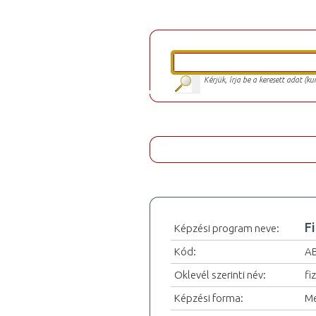
Kérjük, írja be a keresett adat (k
F
Képzési program neve:
Kód:
A
Oklevél szerinti név:
fi
Képzési forma:
Me