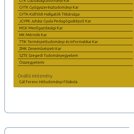
GTK Gazdaságtudományi Kar
GYTK Gyógyszerésztudományi Kar
GYTK-Külföldi Hallgatók Titkársága
JGYPK Juhász Gyula Pedagógusképző Kar
MGK Mezőgazdasági Kar
MK Mérnöki Kar
TTIK Természettudományi és Informatikai Kar
ZMK Zeneművészeti Kar
SZTE Szegedi Tudományegyetem
Összegyetemi
Önálló intézmény
Gál Ferenc Hittudományi Főiskola