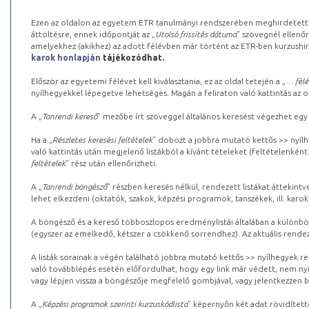
Ezen az oldalon az egyetem ETR tanulmányi rendszerében meghirdetett k
áttöltésre, ennek időpontját az „
Utolsó frissítés dátuma
” szövegnél ellenőr
amelyekhez (akikhez) az adott félévben már történt az ETR-ben kurzushi
karok honlapján
tájékozódhat.
Először az egyetemi félévet kell kiválasztania, ez az oldal tetején a „
… félé
nyílhegyekkel lépegetve lehetséges. Magán a feliraton való kattintás az old
A „
Tanrendi kereső
” mezőbe írt szöveggel általános keresést végezhet egy
Ha a „
Részletes keresési feltételek
” dobozt a jobbra mutató kettős >> nyílh
való kattintás után megjelenő listákból a kívánt tételeket (feltételenként
feltételek
” rész után ellenőrizheti.
A „
Tanrendi böngésző
” részben keresés nélkül, rendezett listákat áttekin
lehet elkezdeni (oktatók, szakok, képzési programok, tanszékek, ill. karok
A böngésző és a kereső többoszlopos eredménylistái általában a különböz
(egyszer az emelkedő, kétszer a csökkenő sorrendhez). Az aktuális rendez
A listák sorainak a végén található jobbra mutató kettős >> nyílhegyek r
való továbblépés esetén előfordulhat, hogy egy link már védett, nem nyi
vagy lépjen vissza a böngészője megfelelő gombjával, vagy jelentkezzen be
A „
Képzési programok szerinti kurzuskódlista
” képernyőn két adat rövidített