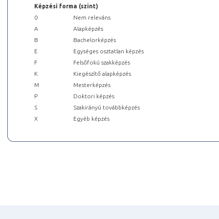
Képzési forma (szint)
0
Nem releváns
A
Alapképzés
B
Bachelorképzés
E
Egységes osztatlan képzés
F
Felsőfokú szakképzés
K
Kiegészítő alapképzés
M
Mesterképzés
P
Doktori képzés
S
Szakirányú továbbképzés
X
Egyéb képzés