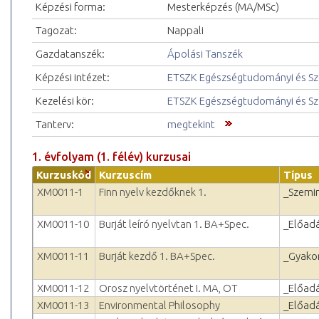
Képzési forma:
Mesterképzés (MA/MSc)
Tagozat:
Nappali
Gazdatanszék:
Ápolási Tanszék
Képzési intézet:
ETSZK Egészségtudományi és Szo
Kezelési kör:
ETSZK Egészségtudományi és Szo
Tanterv:
megtekint
1. évfolyam (1. félév) kurzusai
Kurzuskód
Kurzuscím
Típus
XM0011-1
Finn nyelv kezdőknek 1.
_Szemi
XM0011-10
Burját leíró nyelvtan 1. BA+Spec.
_Előad
XM0011-11
Burját kezdő 1. BA+Spec.
_Gyakor
XM0011-12
Orosz nyelvtörténet I. MA, OT
_Előad
XM0011-13
Environmental Philosophy
_Előad