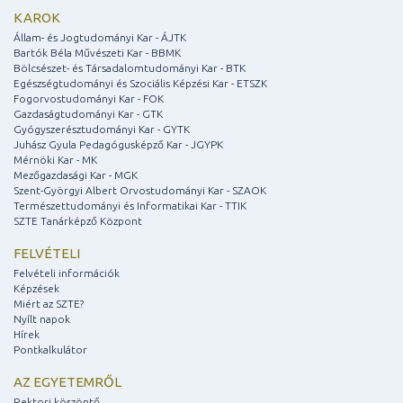
KAROK
Állam- és Jogtudományi Kar - ÁJTK
Bartók Béla Művészeti Kar - BBMK
Bölcsészet- és Társadalomtudományi Kar - BTK
Egészségtudományi és Szociális Képzési Kar - ETSZK
Fogorvostudományi Kar - FOK
Gazdaságtudományi Kar - GTK
Gyógyszerésztudományi Kar - GYTK
Juhász Gyula Pedagógusképző Kar - JGYPK
Mérnöki Kar - MK
Mezőgazdasági Kar - MGK
Szent-Györgyi Albert Orvostudományi Kar - SZAOK
Természettudományi és Informatikai Kar - TTIK
SZTE Tanárképző Központ
FELVÉTELI
Felvételi információk
Képzések
Miért az SZTE?
Nyílt napok
Hírek
Pontkalkulátor
AZ EGYETEMRŐL
Rektori köszöntő