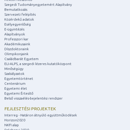
Szegedi Tudományegyetemért Alapítvány
Bemutatkozás
Szervezeti felépítés
Közérdekű adatok
Esélyegyenlőség
E-ügyintézés
Alapítványok
Professzori kar
Akadémikusaink
Díszdoktoraink
Olimpikonjaink
Családbarát Egyetem
ELI-ALPS, a szegedi lézeres kutatóközpont
Minőségügy
Szabályzatok
Egyetemtörténet
Centenárium
Egyetemi élet
Egyetemi Értesítő
Belső visszaélés-bejelentési rendszer
FEJLESZTÉSI PROJEKTEK
Interreg - Határon átnyúló együttműködések
Horizon2020
NKFI alap
Széchenyi 2020