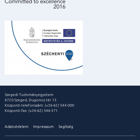
Szegedi Tudományegyetem
6720 Szeged, Dugonics tér 13.
Központi telefonszám: (+36-62) 544-000
Központi fax: (+36-62) 546-371
Adatvédelem
Impresszum
Segítség