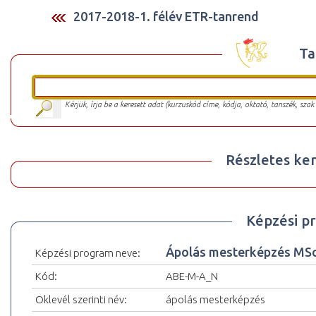
2017-2018-1. félév ETR-tanrend
Ta
Kérjük, írja be a keresett adat (kurzuskód címe, kódja, oktató, tanszék, szak
Részletes ker
Képzési p
Ápolás mesterképzés MS
Képzési program neve:
Kód:
ABE-M-A_N
Oklevél szerinti név:
ápolás mesterképzés