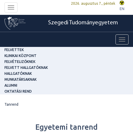
2026. augusztus 7., péntek
Toggle
EN
navigation
Szegedi Tudományegyetem
Toggl
navig
FELVETTEK
KLINIKAI KÖZPONT
FELVÉTELIZŐKNEK
FELVETT HALLGATÓKNAK
HALLGATÓKNAK
MUNKATÁRSAKNAK
ALUMNI
OKTATÁSI REND
Tanrend
Egyetemi tanrend