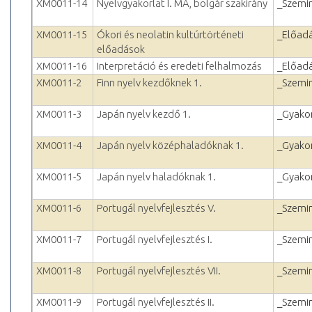
XM0011-14
Nyelvgyakorlat I. MA, bolgár szakirány
_Szemi
XM0011-15
Ókori és neolatin kultúrtörténeti
_Előad
előadások
XM0011-16
Interpretáció és eredeti felhalmozás
_Előad
XM0011-2
Finn nyelv kezdőknek 1.
_Szemi
XM0011-3
Japán nyelv kezdő 1.
_Gyakor
XM0011-4
Japán nyelv középhaladóknak 1.
_Gyakor
XM0011-5
Japán nyelv haladóknak 1.
_Gyakor
XM0011-6
Portugál nyelvfejlesztés V.
_Szemi
XM0011-7
Portugál nyelvfejlesztés I.
_Szemi
XM0011-8
Portugál nyelvfejlesztés VII.
_Szemi
XM0011-9
Portugál nyelvfejlesztés II.
_Szemi