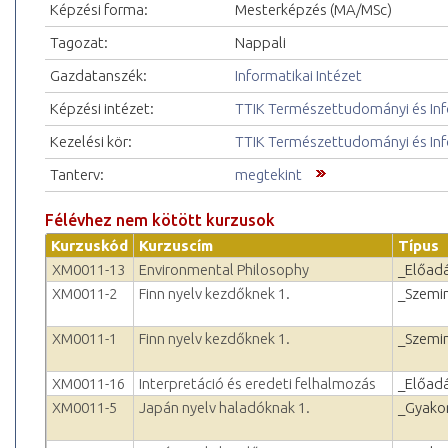
Képzési forma:
Mesterképzés (MA/MSc)
Tagozat:
Nappali
Gazdatanszék:
Informatikai Intézet
Képzési intézet:
TTIK Természettudományi és Inf
Kezelési kör:
TTIK Természettudományi és Inf
Tanterv:
megtekint
Félévhez nem kötött kurzusok
Kurzuskód
Kurzuscím
Típus
XM0011-13
Environmental Philosophy
_Előad
XM0011-2
Finn nyelv kezdőknek 1.
_Szemi
XM0011-1
Finn nyelv kezdőknek 1.
_Szemi
XM0011-16
Interpretáció és eredeti felhalmozás
_Előad
XM0011-5
Japán nyelv haladóknak 1.
_Gyakor