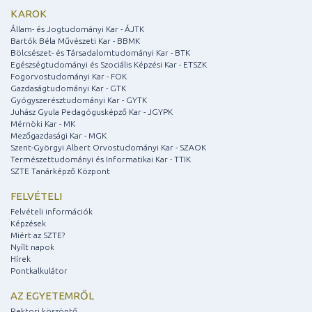
KAROK
Állam- és Jogtudományi Kar - ÁJTK
Bartók Béla Művészeti Kar - BBMK
Bölcsészet- és Társadalomtudományi Kar - BTK
Egészségtudományi és Szociális Képzési Kar - ETSZK
Fogorvostudományi Kar - FOK
Gazdaságtudományi Kar - GTK
Gyógyszerésztudományi Kar - GYTK
Juhász Gyula Pedagógusképző Kar - JGYPK
Mérnöki Kar - MK
Mezőgazdasági Kar - MGK
Szent-Györgyi Albert Orvostudományi Kar - SZAOK
Természettudományi és Informatikai Kar - TTIK
SZTE Tanárképző Központ
FELVÉTELI
Felvételi információk
Képzések
Miért az SZTE?
Nyílt napok
Hírek
Pontkalkulátor
AZ EGYETEMRŐL
Rektori köszöntő