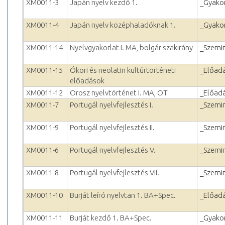
XM0011-3
Japán nyelv kezdő 1.
_Gyakor
XM0011-4
Japán nyelv középhaladóknak 1.
_Gyakor
XM0011-14
Nyelvgyakorlat I. MA, bolgár szakirány
_Szemi
XM0011-15
Ókori és neolatin kultúrtörténeti
_Előad
előadások
XM0011-12
Orosz nyelvtörténet I. MA, OT
_Előad
XM0011-7
Portugál nyelvfejlesztés I.
_Szemi
XM0011-9
Portugál nyelvfejlesztés II.
_Szemi
XM0011-6
Portugál nyelvfejlesztés V.
_Szemi
XM0011-8
Portugál nyelvfejlesztés VII.
_Szemi
XM0011-10
Burját leíró nyelvtan 1. BA+Spec.
_Előad
XM0011-11
Burját kezdő 1. BA+Spec.
_Gyakor