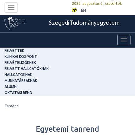
2026. augusztus 6., csütörtök
Toggle
EN
navigation
Szegedi Tudományegyetem
Toggl
navig
FELVETTEK
KLINIKAI KÖZPONT
FELVÉTELIZŐKNEK
FELVETT HALLGATÓKNAK
HALLGATÓKNAK
MUNKATÁRSAKNAK
ALUMNI
OKTATÁSI REND
Tanrend
Egyetemi tanrend