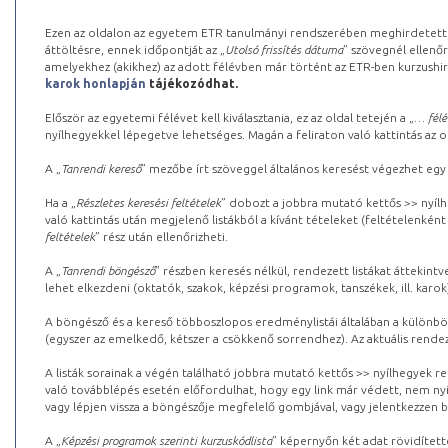
Ezen az oldalon az egyetem ETR tanulmányi rendszerében meghirdetett k
áttöltésre, ennek időpontját az „
Utolsó frissítés dátuma
” szövegnél ellenőr
amelyekhez (akikhez) az adott félévben már történt az ETR-ben kurzushi
karok honlapján
tájékozódhat.
Először az egyetemi félévet kell kiválasztania, ez az oldal tetején a „
… félé
nyílhegyekkel lépegetve lehetséges. Magán a feliraton való kattintás az old
A „
Tanrendi kereső
” mezőbe írt szöveggel általános keresést végezhet egy
Ha a „
Részletes keresési feltételek
” dobozt a jobbra mutató kettős >> nyílh
való kattintás után megjelenő listákból a kívánt tételeket (feltételenként
feltételek
” rész után ellenőrizheti.
A „
Tanrendi böngésző
” részben keresés nélkül, rendezett listákat áttekin
lehet elkezdeni (oktatók, szakok, képzési programok, tanszékek, ill. karok
A böngésző és a kereső többoszlopos eredménylistái általában a különböz
(egyszer az emelkedő, kétszer a csökkenő sorrendhez). Az aktuális rendez
A listák sorainak a végén található jobbra mutató kettős >> nyílhegyek r
való továbblépés esetén előfordulhat, hogy egy link már védett, nem nyi
vagy lépjen vissza a böngészője megfelelő gombjával, vagy jelentkezzen be
A „
Képzési programok szerinti kurzuskódlista
” képernyőn két adat rövidített