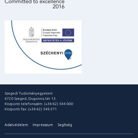
Szegedi Tudományegyetem
6720 Szeged, Dugonics tér 13.
Központi telefonszám: (+36-62) 544-000
Központi fax: (+36-62) 546-371
Adatvédelem
Impresszum
Segítség