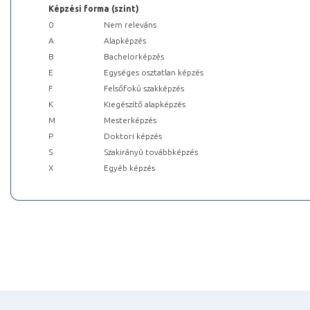
Képzési forma (szint)
0
Nem releváns
A
Alapképzés
B
Bachelorképzés
E
Egységes osztatlan képzés
F
Felsőfokú szakképzés
K
Kiegészítő alapképzés
M
Mesterképzés
P
Doktori képzés
S
Szakirányú továbbképzés
X
Egyéb képzés