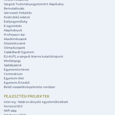
Szegedi Tudományegyetemért Alapítvány
Bemutatkozás
Szervezeti felépítés
Közérdekű adatok
Esélyegyenlőség
E-ügyintézés
Alapítványok
Professzori kar
Akadémikusaink
Díszdoktoraink
Olimpikonjaink
Családbarát Egyetem
ELI-ALPS, a szegedi lézeres kutatóközpont
Minőségügy
Szabályzatok
Egyetemtörténet
Centenárium
Egyetemi élet
Egyetemi Értesítő
Belső visszaélés-bejelentési rendszer
FEJLESZTÉSI PROJEKTEK
Interreg - Határon átnyúló együttműködések
Horizon2020
NKFI alap
Széchenyi 2020