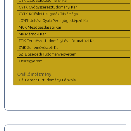
GTK Gazdaságtudományi Kar
GYTK Gyógyszerésztudományi Kar
GYTK-Külföldi Hallgatók Titkársága
JGYPK Juhász Gyula Pedagógusképző Kar
MGK Mezőgazdasági Kar
MK Mérnöki Kar
TTIK Természettudományi és Informatikai Kar
ZMK Zeneművészeti Kar
SZTE Szegedi Tudományegyetem
Összegyetemi
Önálló intézmény
Gál Ferenc Hittudományi Főiskola