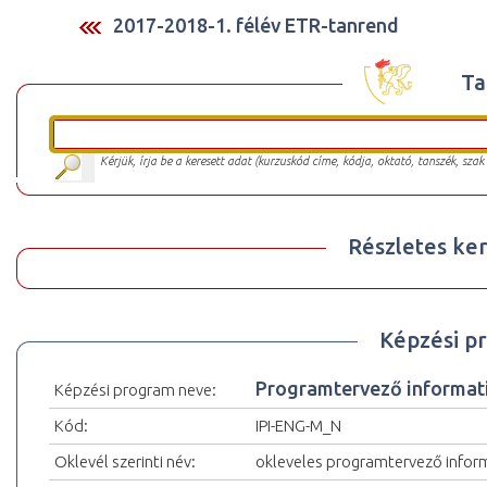
2017-2018-1. félév ETR-tanrend
Ta
Kérjük, írja be a keresett adat (kurzuskód címe, kódja, oktató, tanszék, szak
Részletes ker
Képzési p
Programtervező informati
Képzési program neve:
Kód:
IPI-ENG-M_N
Oklevél szerinti név:
okleveles programtervező infor