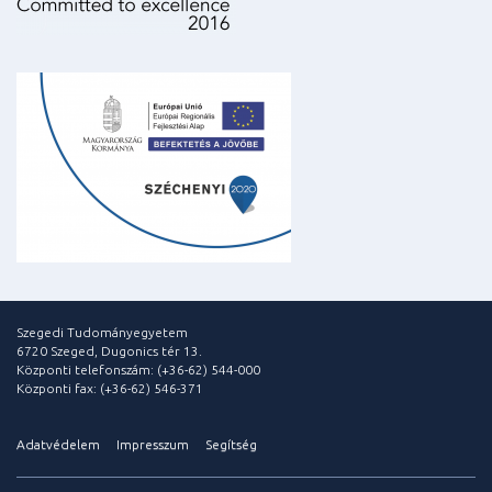
Szegedi Tudományegyetem
6720 Szeged, Dugonics tér 13.
Központi telefonszám: (+36-62) 544-000
Központi fax: (+36-62) 546-371
Adatvédelem
Impresszum
Segítség