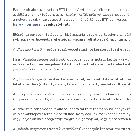
Ezen az oldalon az egyetem ETR tanulmányi rendszerében meghirdetett k
áttöltésre, ennek időpontját az „
Utolsó frissítés dátuma
” szövegnél ellenőr
amelyekhez (akikhez) az adott félévben már történt az ETR-ben kurzushi
karok honlapján
tájékozódhat.
Először az egyetemi félévet kell kiválasztania, ez az oldal tetején a „
… félé
nyílhegyekkel lépegetve lehetséges. Magán a feliraton való kattintás az old
A „
Tanrendi kereső
” mezőbe írt szöveggel általános keresést végezhet egy
Ha a „
Részletes keresési feltételek
” dobozt a jobbra mutató kettős >> nyílh
való kattintás után megjelenő listákból a kívánt tételeket (feltételenként
feltételek
” rész után ellenőrizheti.
A „
Tanrendi böngésző
” részben keresés nélkül, rendezett listákat áttekin
lehet elkezdeni (oktatók, szakok, képzési programok, tanszékek, ill. karok
A böngésző és a kereső többoszlopos eredménylistái általában a különböz
(egyszer az emelkedő, kétszer a csökkenő sorrendhez). Az aktuális rendez
A listák sorainak a végén található jobbra mutató kettős >> nyílhegyek r
való továbblépés esetén előfordulhat, hogy egy link már védett, nem nyi
vagy lépjen vissza a böngészője megfelelő gombjával, vagy jelentkezzen be
A „
Képzési programok szerinti kurzuskódlista
” képernyőn két adat rövidített