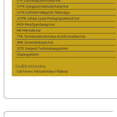
GTK Gazdaságtudományi Kar
GYTK Gyógyszerésztudományi Kar
GYTK-Külföldi Hallgatók Titkársága
JGYPK Juhász Gyula Pedagógusképző Kar
MGK Mezőgazdasági Kar
MK Mérnöki Kar
TTIK Természettudományi és Informatikai Kar
ZMK Zeneművészeti Kar
SZTE Szegedi Tudományegyetem
Összegyetemi
Önálló intézmény
Gál Ferenc Hittudományi Főiskola