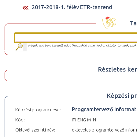
2017-2018-1. félév ETR-tanrend
Ta
Kérjük, írja be a keresett adat (kurzuskód címe, kódja, oktató, tanszék, szak
Részletes ker
Képzési p
Programtervező informati
Képzési program neve:
Kód:
IPI-ENG-M_N
Oklevél szerinti név:
okleveles programtervező infor