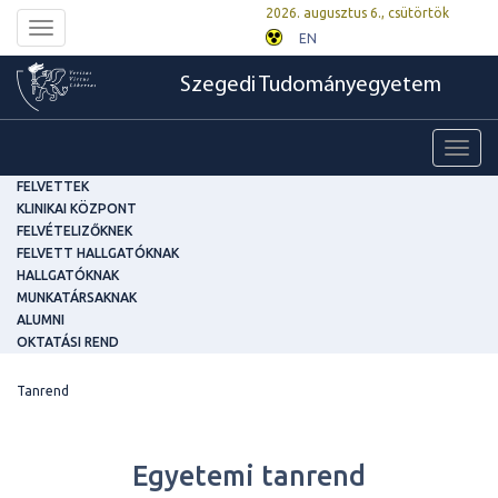
2026. augusztus 6., csütörtök
Toggle
EN
navigation
Szegedi Tudományegyetem
Toggl
navig
FELVETTEK
KLINIKAI KÖZPONT
FELVÉTELIZŐKNEK
FELVETT HALLGATÓKNAK
HALLGATÓKNAK
MUNKATÁRSAKNAK
ALUMNI
OKTATÁSI REND
Tanrend
Egyetemi tanrend