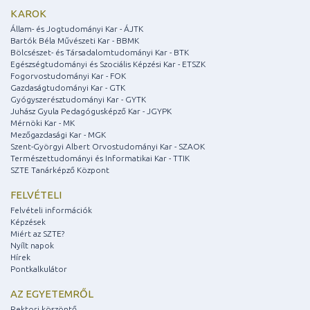
KAROK
Állam- és Jogtudományi Kar - ÁJTK
Bartók Béla Művészeti Kar - BBMK
Bölcsészet- és Társadalomtudományi Kar - BTK
Egészségtudományi és Szociális Képzési Kar - ETSZK
Fogorvostudományi Kar - FOK
Gazdaságtudományi Kar - GTK
Gyógyszerésztudományi Kar - GYTK
Juhász Gyula Pedagógusképző Kar - JGYPK
Mérnöki Kar - MK
Mezőgazdasági Kar - MGK
Szent-Györgyi Albert Orvostudományi Kar - SZAOK
Természettudományi és Informatikai Kar - TTIK
SZTE Tanárképző Központ
FELVÉTELI
Felvételi információk
Képzések
Miért az SZTE?
Nyílt napok
Hírek
Pontkalkulátor
AZ EGYETEMRŐL
Rektori köszöntő