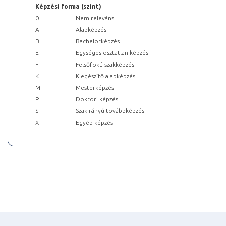
Képzési forma (szint)
0
Nem releváns
A
Alapképzés
B
Bachelorképzés
E
Egységes osztatlan képzés
F
Felsőfokú szakképzés
K
Kiegészítő alapképzés
M
Mesterképzés
P
Doktori képzés
S
Szakirányú továbbképzés
X
Egyéb képzés