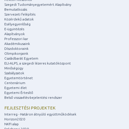
Szegedi Tudományegyetemért Alapítvány
Bemutatkozás
Szervezeti felépítés
Közérdekű adatok
Esélyegyenlőség
E-ügyintézés
Alapítványok
Professzori kar
Akadémikusaink
Díszdoktoraink
Olimpikonjaink
Családbarát Egyetem
ELI-ALPS, a szegedi lézeres kutatóközpont
Minőségügy
Szabályzatok
Egyetemtörténet
Centenárium
Egyetemi élet
Egyetemi Értesítő
Belső visszaélés-bejelentési rendszer
FEJLESZTÉSI PROJEKTEK
Interreg - Határon átnyúló együttműködések
Horizon2020
NKFI alap
Széchenyi 2020