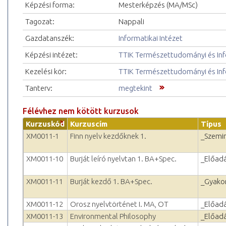
Képzési forma:
Mesterképzés (MA/MSc)
Tagozat:
Nappali
Gazdatanszék:
Informatikai Intézet
Képzési intézet:
TTIK Természettudományi és Inf
Kezelési kör:
TTIK Természettudományi és Inf
Tanterv:
megtekint
Félévhez nem kötött kurzusok
Kurzuskód
Kurzuscím
Típus
XM0011-1
Finn nyelv kezdőknek 1.
_Szemi
XM0011-10
Burját leíró nyelvtan 1. BA+Spec.
_Előad
XM0011-11
Burját kezdő 1. BA+Spec.
_Gyakor
XM0011-12
Orosz nyelvtörténet I. MA, OT
_Előad
XM0011-13
Environmental Philosophy
_Előad