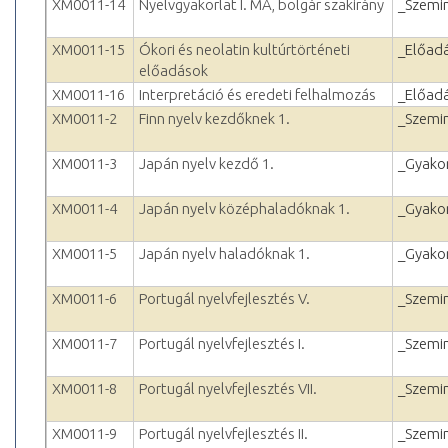
XM0011-14
Nyelvgyakorlat I. MA, bolgár szakirány
_Szemi
XM0011-15
Ókori és neolatin kultúrtörténeti
_Előad
előadások
XM0011-16
Interpretáció és eredeti felhalmozás
_Előad
XM0011-2
Finn nyelv kezdőknek 1.
_Szemi
XM0011-3
Japán nyelv kezdő 1.
_Gyakor
XM0011-4
Japán nyelv középhaladóknak 1.
_Gyakor
XM0011-5
Japán nyelv haladóknak 1.
_Gyakor
XM0011-6
Portugál nyelvfejlesztés V.
_Szemi
XM0011-7
Portugál nyelvfejlesztés I.
_Szemi
XM0011-8
Portugál nyelvfejlesztés VII.
_Szemi
XM0011-9
Portugál nyelvfejlesztés II.
_Szemi