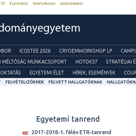
ZTE
Észrevétel
Telefonkönyv
Adatvédelem
udományegyetem
ZOBOR
ICOSTEE 2026
CRYOEMWORKSHOP LP
CAMPU
I MÉLTÓSÁG MUNKACSOPORT
HOTDK37
STRATÉGIAI 
OKTATÁS
EGYETEMI ÉLET
HÍREK, ESEMÉNYEK
COUR
T
FELVÉTELIZŐKNEK
FELVETT HALLGATÓKNAK
HALLGATÓKN
Egyetemi tanrend
2017-2018-1. félév ETR-tanrend