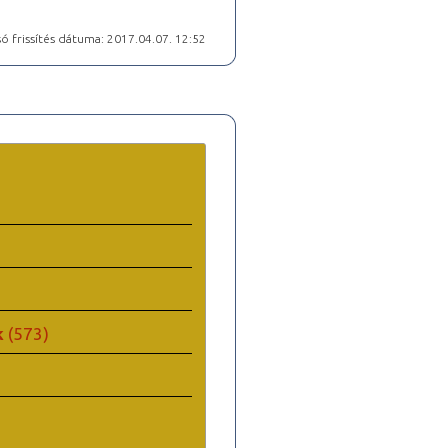
ó frissítés dátuma: 2017.04.07. 12:52
k
(573)