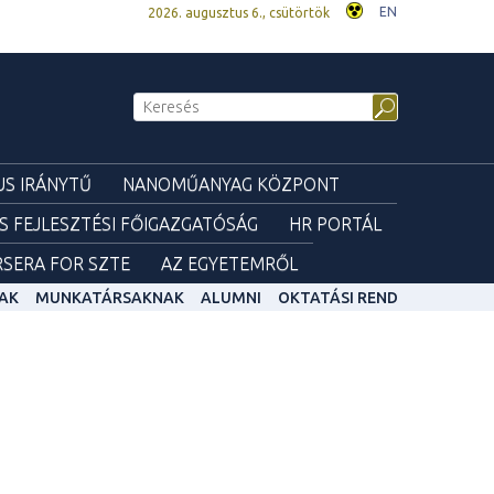
EN
2026. augusztus 6., csütörtök
S IRÁNYTŰ
NANOMŰANYAG KÖZPONT
ÉS FEJLESZTÉSI FŐIGAZGATÓSÁG
HR PORTÁL
SERA FOR SZTE
AZ EGYETEMRŐL
AK
MUNKATÁRSAKNAK
ALUMNI
OKTATÁSI REND