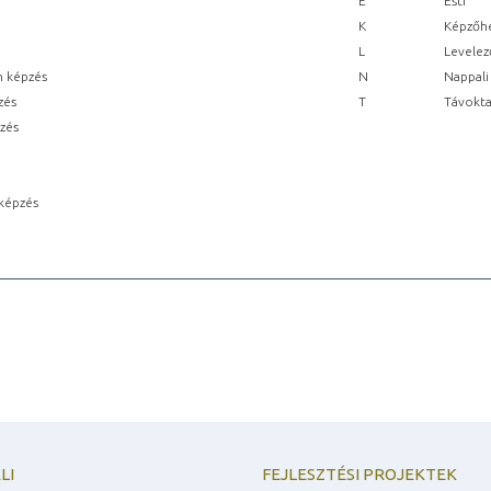
E
Esti
K
Képzőhe
L
Levelez
n képzés
N
Nappali
zés
T
Távokta
pzés
képzés
LI
FEJLESZTÉSI PROJEKTEK