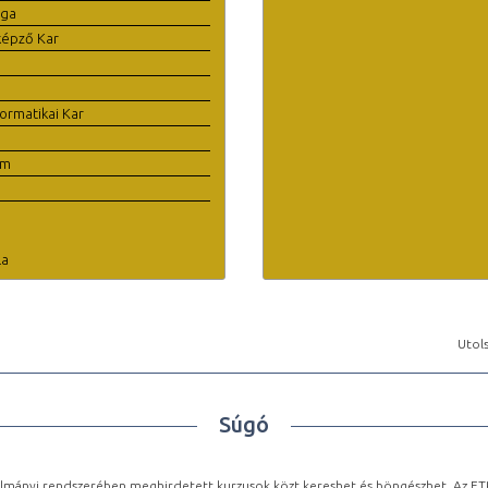
ága
képző Kar
ormatikai Kar
em
la
Utols
Súgó
lmányi rendszerében meghirdetett kurzusok közt kereshet és böngészhet. Az ETR