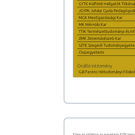
GYTK-Külföldi Hallgatók Titkárs
JGYPK Juhász Gyula Pedagógus
MGK Mezőgazdasági Kar
MK Mérnöki Kar
TTIK Természettudományi és Inf
ZMK Zeneművészeti Kar
SZTE Szegedi Tudományegyet
Összegyetemi
Önálló intézmény
Gál Ferenc Hittudományi Főisko
Ezen az oldalon az egyetem ETR tanu