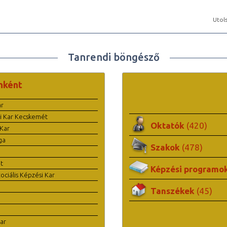
Utols
Tanrendi böngésző
nként
ar
i Kar Kecskemét
Oktatók
(420)
Kar
ga
Szakok
(478)
t
Képzési programo
ciális Képzési Kar
Tanszékek
(45)
ar