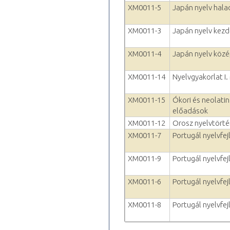
XM0011-5
Japán nyelv hala
XM0011-3
Japán nyelv kezd
XM0011-4
Japán nyelv köz
XM0011-14
Nyelvgyakorlat I.
XM0011-15
Ókori és neolatin
előadások
XM0011-12
Orosz nyelvtörté
XM0011-7
Portugál nyelvfejl
XM0011-9
Portugál nyelvfejl
XM0011-6
Portugál nyelvfej
XM0011-8
Portugál nyelvfejl