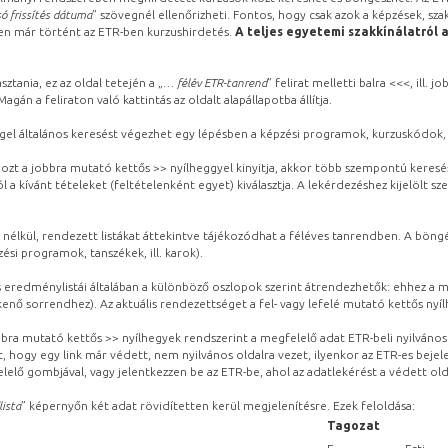
ó frissítés dátuma
” szövegnél ellenőrizheti. Fontos, hogy csak azok a képzések, sza
ben már történt az ETR-ben kurzushirdetés.
A teljes egyetemi szakkínálatról 
sztania, ez az oldal tetején a „
… félév ETR-tanrend
” felirat melletti balra <<<, ill.
gán a feliraton való kattintás az oldalt alapállapotba állítja.
gel általános keresést végezhet egy lépésben a képzési programok, kurzuskódok, 
ozt a jobbra mutató kettős >> nyílheggyel kinyitja, akkor több szempontú keresé
l a kívánt tételeket (feltételenként egyet) kiválasztja. A lekérdezéshez kijelölt s
 nélkül, rendezett listákat áttekintve tájékozódhat a féléves tanrendben. A böng
ési programok, tanszékek, ill. karok).
eredménylistái általában a különböző oszlopok szerint átrendezhetők: ehhez a me
kenő sorrendhez). Az aktuális rendezettséget a fel- vagy lefelé mutató kettős nyí
obbra mutató kettős >> nyílhegyek rendszerint a megfelelő adat ETR-beli nyilváno
, hogy egy link már védett, nem nyilvános oldalra vezet, ilyenkor az ETR-es beje
lelő gombjával, vagy jelentkezzen be az ETR-be, ahol az adatlekérést a védett olda
lista
” képernyőn két adat rövidítetten kerül megjelenítésre. Ezek feloldása:
Tagozat