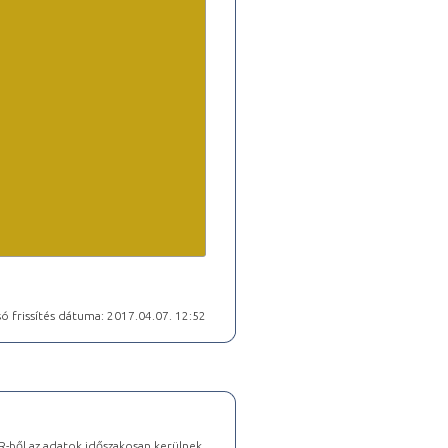
ó frissítés dátuma: 2017.04.07. 12:52
-ből az adatok időszakosan kerülnek