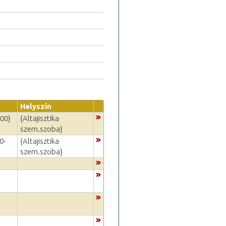
Helyszín
:00}
{Altajisztika
szem.szoba}
0-
{Altajisztika
szem.szoba}