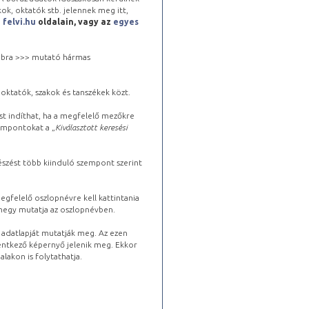
kok, oktatók stb. jelennek meg itt,
a
felvi.hu
oldalain, vagy az
egyes
 jobbra >>> mutató hármas
oktatók, szakok és tanszékek közt.
st indíthat, ha a megfelelő mezőkre
zempontokat a „
Kiválasztott keresési
észést több kiinduló szempont szerint
gfelelő oszlopnévre kell kattintania
lhegy mutatja az oszlopnévben.
s adatlapját mutatják meg. Az ezen
lentkező képernyő jelenik meg. Ekkor
lakon is folytathatja.