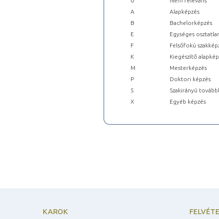
0
Nem releváns
A
Alapképzés
B
Bachelorképzés
E
Egységes osztatla
F
Felsőfokú szakkép
K
Kiegészítő alapké
M
Mesterképzés
P
Doktori képzés
S
Szakirányú tovább
X
Egyéb képzés
KAROK
FELVÉTE