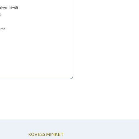
lyen kívüli
ő
tás
KÖVESS MINKET