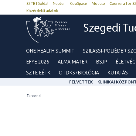
SZTE főoldal
Neptun
CooSpace
Modulo
Coursera for S
Közérdekű adatok
Szegedi T
ONE HEALTH SUMMIT
SZILASSI-POLIÉDER S
EFYE 2026
ALMA MATER
BSJP
ÉLETVÉG
SZTE EÉTK
OTDK37BIOLÓGIA
KUTATÁS
FELVETTEK
KLINIKAI KÖZPON
Tanrend