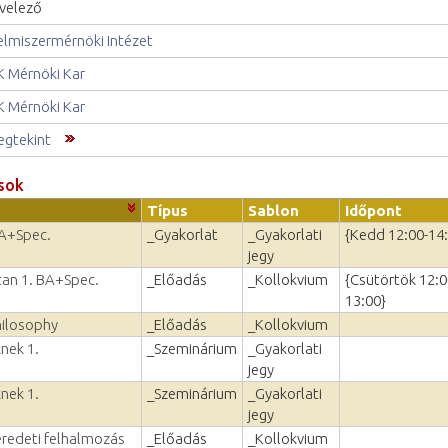
velező
elmiszermérnöki Intézet
 Mérnöki Kar
 Mérnöki Kar
gtekint
sok
Típus
Sablon
Időpont
BA+Spec.
_Gyakorlat
_Gyakorlati
{Kedd 12:00-14
jegy
vtan 1. BA+Spec.
_Előadás
_Kollokvium
{Csütörtök 12:0
13:00}
hilosophy
_Előadás
_Kollokvium
nek 1.
_Szeminárium
_Gyakorlati
jegy
nek 1.
_Szeminárium
_Gyakorlati
jegy
eredeti felhalmozás
_Előadás
_Kollokvium