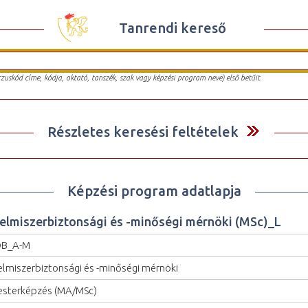
Tanrendi kereső
urzuskód címe, kódja, oktató, tanszék, szak vagy képzési program neve) első betűit.
Részletes keresési feltételek
Képzési program adatlapja
lelmiszerbiztonsági és -minőségi mérnöki (MSc)_L
OB_A-M
elmiszerbiztonsági és -minőségi mérnöki
sterképzés (MA/MSc)