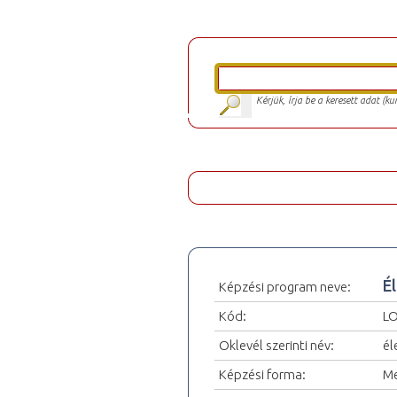
Kérjük, írja be a keresett adat (k
É
Képzési program neve:
Kód:
L
Oklevél szerinti név:
él
Képzési forma:
Me