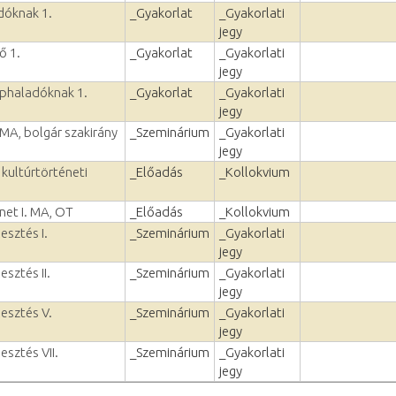
dóknak 1.
_Gyakorlat
_Gyakorlati
jegy
ő 1.
_Gyakorlat
_Gyakorlati
jegy
éphaladóknak 1.
_Gyakorlat
_Gyakorlati
jegy
 MA, bolgár szakirány
_Szeminárium
_Gyakorlati
jegy
 kultúrtörténeti
_Előadás
_Kollokvium
net I. MA, OT
_Előadás
_Kollokvium
esztés I.
_Szeminárium
_Gyakorlati
jegy
esztés II.
_Szeminárium
_Gyakorlati
jegy
lesztés V.
_Szeminárium
_Gyakorlati
jegy
esztés VII.
_Szeminárium
_Gyakorlati
jegy