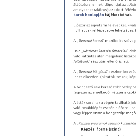
áttöltésre, ennek időpontját az „
Utols
amelyekhez (akikhez) az adott félév
karok honlapján
tájékozódhat.
Először az egyetemi félévet kell kivála
nyílhegyekkel lépegetve lehetséges. Ma
A „
Tanrendi kereső
” mezőbe írt szöveg
Ha a „
Részletes keresési feltételek
” dob
való kattintás után megjelenő listákbó
feltételek
” rész után ellenőrizheti.
A „
Tanrendi böngésző
” részben keresés
lehet elkezdeni (oktatók, szakok, képz
A böngésző és a kereső többoszlopos 
(egyszer az emelkedő, kétszer a csök
A listák sorainak a végén található j
való továbblépés esetén előfordulhat
vagy lépjen vissza a böngészője megfe
A „
Képzési programok szerinti kurzuskód
Képzési forma (szint)