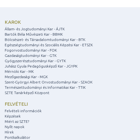
KAROK
Állam- és Jogtudományi Kar - ÁJTK
Bartók Béla Művészeti Kar - BBMK
Bölcsészet- és Társadalomtudományi Kar - BTK
Egészségtudományi és Szociális Képzési Kar - ETSZK
Fogorvostudományi Kar - FOK
Gazdaságtudományi Kar - GTK
Gyógyszerésztudományi Kar - GYTK
Juhász Gyula Pedagógusképző Kar - JGYPK
Mérnöki Kar - MK
Mezőgazdasági Kar - MGK
Szent-Györgyi Albert Orvostudományi Kar - SZAOK
Természettudományi és Informatikai Kar - TTIK
SZTE Tanárképző Központ
FELVÉTELI
Felvételi információk
Képzések
Miért az SZTE?
Nyílt napok
Hírek
Pontkalkulátor