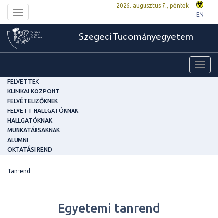
2026. augusztus 7., péntek
Toggle
EN
navigation
Szegedi Tudományegyetem
Toggl
navig
FELVETTEK
KLINIKAI KÖZPONT
FELVÉTELIZŐKNEK
FELVETT HALLGATÓKNAK
HALLGATÓKNAK
MUNKATÁRSAKNAK
ALUMNI
OKTATÁSI REND
Tanrend
Egyetemi tanrend