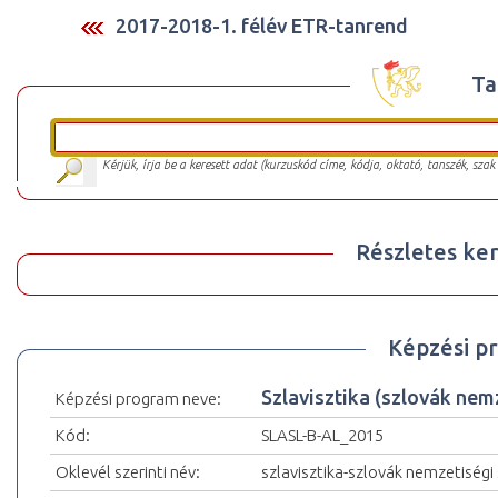
2017-2018-1. félév ETR-tanrend
Ta
Kérjük, írja be a keresett adat (kurzuskód címe, kódja, oktató, tanszék, szak
Részletes ker
Képzési p
Szlavisztika (szlovák ne
Képzési program neve:
Kód:
SLASL-B-AL_2015
Oklevél szerinti név:
szlavisztika-szlovák nemzetiségi