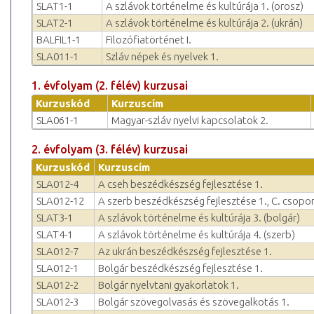
SLAT1-1
A szlávok történelme és kultúrája 1. (orosz)
SLAT2-1
A szlávok történelme és kultúrája 2. (ukrán)
BALFIL1-1
Filozófiatörténet I.
SLA011-1
Szláv népek és nyelvek 1.
1. évfolyam (2. félév) kurzusai
Kurzuskód
Kurzuscím
SLA061-1
Magyar-szláv nyelvi kapcsolatok 2.
2. évfolyam (3. félév) kurzusai
Kurzuskód
Kurzuscím
SLA012-4
A cseh beszédkészség fejlesztése 1.
SLA012-12
A szerb beszédkészség fejlesztése 1., C. csopor
SLAT3-1
A szlávok történelme és kultúrája 3. (bolgár)
SLAT4-1
A szlávok történelme és kultúrája 4. (szerb)
SLA012-7
Az ukrán beszédkészség fejlesztése 1.
SLA012-1
Bolgár beszédkészség fejlesztése 1.
SLA012-2
Bolgár nyelvtani gyakorlatok 1.
SLA012-3
Bolgár szövegolvasás és szövegalkotás 1.