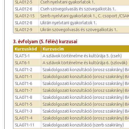
SLA012-5
Cseh nyelvtani gyakorlatok 1.
SLA012-6
Cseh szövegolvasás és szövegalkotás 1.
SLA012-15
Szerb nyelvtani gyakorlatok 1., C. csoport /CSAK!
SLA012-8
Ukrán nyelvtani gyakorlatok 1.
SLA012-9
Ukrán szövegolvasás és szövegalkotás 1.
3. évfolyam (5. félév) kurzusai
Kurzuskód
Kurzuscím
SLAT5-1
A szlávok történelme és kultúrája 5. (cseh)
SLAT6-1
A szlávok történelme és kultúrája 6. (szlovák)
SLA071-2
Szakdolgozati konzultáció (orosz szakirány) B
SLA071-1
Szakdolgozati konzultáció (orosz szakirány) B
SLA071-6
Szakdolgozati konzultáció (orosz szakirány) B
SLA071-7
Szakdolgozati konzultáció (orosz szakirány) B
SLA071-8
Szakdolgozati konzultáció (orosz szakirány) B
SLA071-5
Szakdolgozati konzultáció (orosz szakirány) B
SLA071-3
Szakdolgozati konzultáció (orosz szakirány) B
SLA071-4
Szakdolgozati konzultáció (orosz szakirány) B
SLA071-11
Szakdolgozati konzultáció (szerb szakirány)