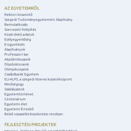
AZ EGYETEMRŐL
Rektori köszöntő
Szegedi Tudományegyetemért Alapítvány
Bemutatkozás
Szervezeti felépítés
Közérdekű adatok
Esélyegyenlőség
E-ügyintézés
Alapítványok
Professzori kar
Akadémikusaink
Díszdoktoraink
Olimpikonjaink
Családbarát Egyetem
ELI-ALPS, a szegedi lézeres kutatóközpont
Minőségügy
Szabályzatok
Egyetemtörténet
Centenárium
Egyetemi élet
Egyetemi Értesítő
Belső visszaélés-bejelentési rendszer
FEJLESZTÉSI PROJEKTEK
Interreg - Határon átnyúló együttműködések