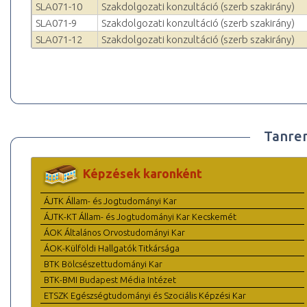
SLA071-10
Szakdolgozati konzultáció (szerb szakirány)
SLA071-9
Szakdolgozati konzultáció (szerb szakirány)
SLA071-12
Szakdolgozati konzultáció (szerb szakirány)
Tanre
Képzések karonként
ÁJTK Állam- és Jogtudományi Kar
ÁJTK-KT Állam- és Jogtudományi Kar Kecskemét
ÁOK Általános Orvostudományi Kar
ÁOK-Külföldi Hallgatók Titkársága
BTK Bölcsészettudományi Kar
BTK-BMI Budapest Média Intézet
ETSZK Egészségtudományi és Szociális Képzési Kar