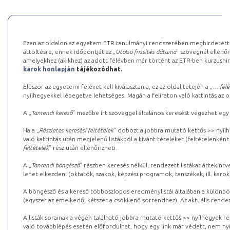
Ezen az oldalon az egyetem ETR tanulmányi rendszerében meghirdetett k
áttöltésre, ennek időpontját az „
Utolsó frissítés dátuma
” szövegnél ellenőr
amelyekhez (akikhez) az adott félévben már történt az ETR-ben kurzushi
karok honlapján
tájékozódhat.
Először az egyetemi félévet kell kiválasztania, ez az oldal tetején a „
… félé
nyílhegyekkel lépegetve lehetséges. Magán a feliraton való kattintás az old
A „
Tanrendi kereső
” mezőbe írt szöveggel általános keresést végezhet egy
Ha a „
Részletes keresési feltételek
” dobozt a jobbra mutató kettős >> nyílh
való kattintás után megjelenő listákból a kívánt tételeket (feltételenként
feltételek
” rész után ellenőrizheti.
A „
Tanrendi böngésző
” részben keresés nélkül, rendezett listákat áttekin
lehet elkezdeni (oktatók, szakok, képzési programok, tanszékek, ill. karok
A böngésző és a kereső többoszlopos eredménylistái általában a különböz
(egyszer az emelkedő, kétszer a csökkenő sorrendhez). Az aktuális rendez
A listák sorainak a végén található jobbra mutató kettős >> nyílhegyek r
való továbblépés esetén előfordulhat, hogy egy link már védett, nem nyi