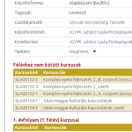
Képzési forma:
Alapképzés (BA/BSc)
Tagozat:
Levelező
Gazdatanszék:
Szlovák Nemzetiségi Tanszék
Képzési intézet:
JGYPK Juhász Gyula Pedagógus
Kezelési kör:
JGYPK Juhász Gyula Pedagógus
Tanterv:
megtekint
Félévhez nem kötött kurzusok
Kurzuskód
Kurzuscím
SLA05152-2
Komplex nyelvi fejlesztés 2., B. csoport (orosz.
SLA05152-3
Komplex nyelvi fejlesztés 2., szerb
SLA05152-1
Komplex nyelvi fejlesztés 2., A. csoport (orosz.
SLA05154-1
Szláv-magyar kulturális kapcsolatok
SLA05154-2
Szláv-magyar kulturális kapcsolatok, szerb
1. évfolyam (1. félév) kurzusai
Kurzuskód
Kurzuscím