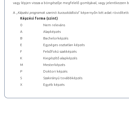
vagy lépjen vissza a böngészője megfelelő gombjával, vagy jelentkezzen be
A „
Képzési programok szerinti kurzuskódlista
” képernyőn két adat rövidített
Képzési forma (szint)
0
Nem releváns
A
Alapképzés
B
Bachelorképzés
E
Egységes osztatlan képzés
F
Felsőfokú szakképzés
K
Kiegészítő alapképzés
M
Mesterképzés
P
Doktori képzés
S
Szakirányú továbbképzés
X
Egyéb képzés