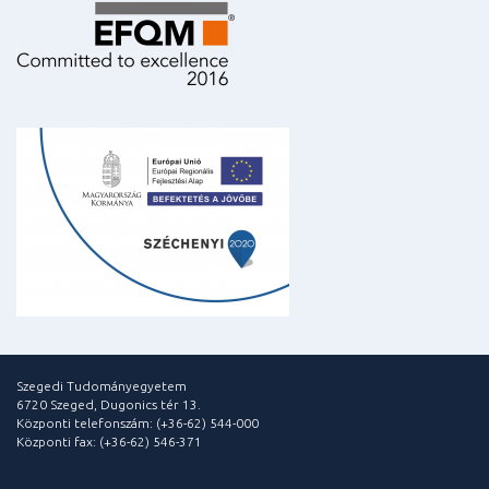
Szegedi Tudományegyetem
6720 Szeged, Dugonics tér 13.
Központi telefonszám: (+36-62) 544-000
Központi fax: (+36-62) 546-371