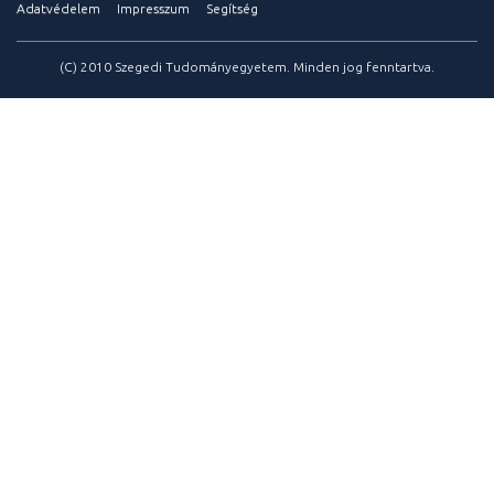
Adatvédelem
Impresszum
Segítség
(C) 2010 Szegedi Tudományegyetem. Minden jog fenntartva.