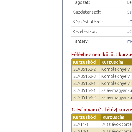
Tagozat:
Le
Gazdatanszék:
Sz
Képzési intézet:
JG
Kezelési kör:
JG
Tanterv:
me
Félévhez nem kötött kurzu
Kurzuskód
Kurzuscím
SLA05152-2
Komplex nyelvi f
SLA05152-3
Komplex nyelvi f
SLA05152-1
Komplex nyelvi f
SLA05154-1
Szláv-magyar ku
SLA05154-2
Szláv-magyar ku
1. évfolyam (1. félév) kurzu
Kurzuskód
Kurzuscím
SLAT1-1
A szlávok törté
SLAT2-1
A szlávok törté