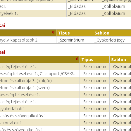
t I.
_Előadás
_Kollokvium
nyelvek 1.
_Előadás
_Kollokvium
sai
Típus
Sablon
nyelvi kapcsolatok 2.
_Szeminárium
_Gyakorlati jegy
sai
Típus
Sablon
zség fejlesztése 1.
_Szeminárium
_Gyakorlat
zség fejlesztése 1., C. csoport /CSAK!...
_Szeminárium
_Gyakorlat
lme és kultúrája 3. (bolgár)
_Szeminárium
_Gyakorlat
lme és kultúrája 4. (szerb)
_Szeminárium
_Gyakorlat
észség fejlesztése 1.
_Szeminárium
_Gyakorlat
zség fejlesztése 1.
_Szeminárium
_Gyakorlat
gyakorlatok 1.
_Szeminárium
_Gyakorlat
asás és szövegalkotás 1.
_Szeminárium
_Gyakorlat
yakorlatok 1.
_Szeminárium
_Gyakorlat
ás és szövegalkotás 1.
_Szeminárium
_Gyakorlat