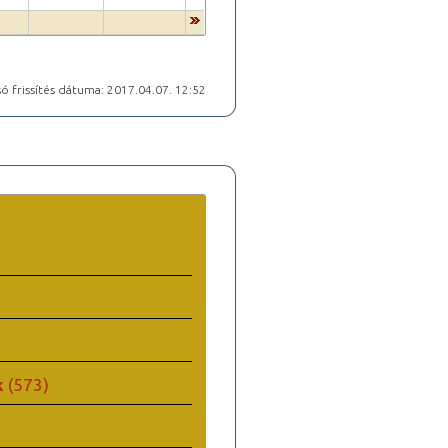
ó frissítés dátuma: 2017.04.07. 12:52
k
(573)