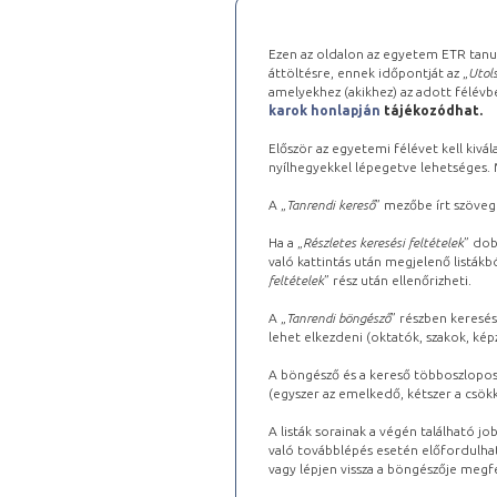
Ezen az oldalon az egyetem ETR tanu
áttöltésre, ennek időpontját az „
Utols
amelyekhez (akikhez) az adott félév
karok honlapján
tájékozódhat.
Először az egyetemi félévet kell kivála
nyílhegyekkel lépegetve lehetséges. Ma
A „
Tanrendi kereső
” mezőbe írt szöveg
Ha a „
Részletes keresési feltételek
” dob
való kattintás után megjelenő listákbó
feltételek
” rész után ellenőrizheti.
A „
Tanrendi böngésző
” részben keresés
lehet elkezdeni (oktatók, szakok, képz
A böngésző és a kereső többoszlopos 
(egyszer az emelkedő, kétszer a csök
A listák sorainak a végén található j
való továbblépés esetén előfordulhat
vagy lépjen vissza a böngészője megfe