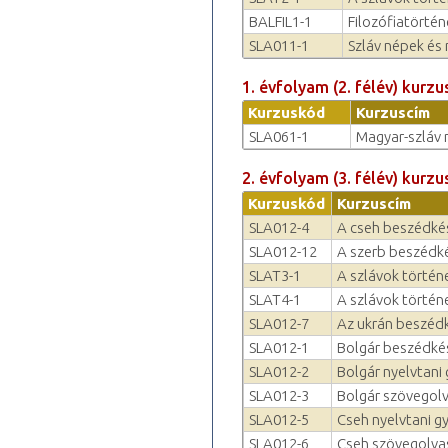
BALFIL1-1
Filozófiatörténe
SLA011-1
Szláv népek és 
1. évfolyam (2. félév) kurzu
Kurzuskód
Kurzuscím
SLA061-1
Magyar-szláv 
2. évfolyam (3. félév) kurzu
Kurzuskód
Kurzuscím
SLA012-4
A cseh beszédkés
SLA012-12
A szerb beszédkés
SLAT3-1
A szlávok történe
SLAT4-1
A szlávok történe
SLA012-7
Az ukrán beszédk
SLA012-1
Bolgár beszédkés
SLA012-2
Bolgár nyelvtani 
SLA012-3
Bolgár szövegolv
SLA012-5
Cseh nyelvtani g
SLA012-6
Cseh szövegolvas