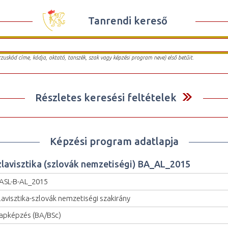
Tanrendi kereső
urzuskód címe, kódja, oktató, tanszék, szak vagy képzési program neve) első betűit.
Részletes keresési feltételek
Képzési program adatlapja
zlavisztika (szlovák nemzetiségi) BA_AL_2015
ASL-B-AL_2015
lavisztika-szlovák nemzetiségi szakirány
apképzés (BA/BSc)