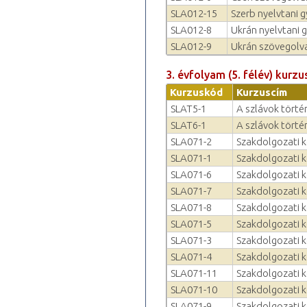
SLA012-15
Szerb nyelvtani g
SLA012-8
Ukrán nyelvtani 
SLA012-9
Ukrán szövegolva
3. évfolyam (5. félév) kurzu
Kurzuskód
Kurzuscím
SLAT5-1
A szlávok történ
SLAT6-1
A szlávok történ
SLA071-2
Szakdolgozati k
SLA071-1
Szakdolgozati k
SLA071-6
Szakdolgozati k
SLA071-7
Szakdolgozati k
SLA071-8
Szakdolgozati k
SLA071-5
Szakdolgozati k
SLA071-3
Szakdolgozati k
SLA071-4
Szakdolgozati k
SLA071-11
Szakdolgozati k
SLA071-10
Szakdolgozati k
SLA071-9
Szakdolgozati k