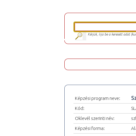
Kérjük, írja be a keresett adat (k
S
Képzési program neve:
Kód:
SL
Oklevél szerinti név:
sz
Képzési forma:
Al