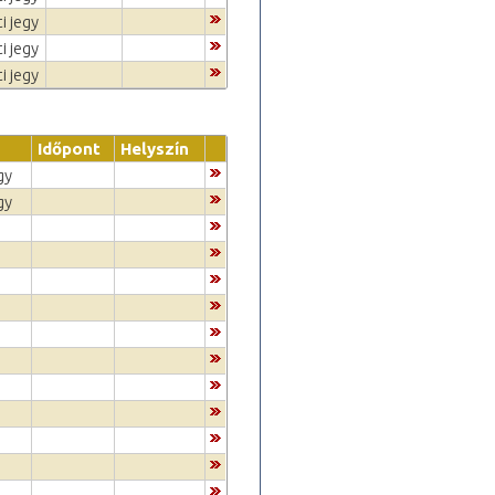
i jegy
i jegy
i jegy
Időpont
Helyszín
gy
gy