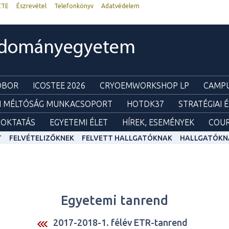
ZTE
Észrevétel
Telefonkönyv
Adatvédelem
udományegyetem
ZOBOR
ICOSTEE 2026
CRYOEMWORKSHOP LP
CAMPU
I MÉLTÓSÁG MUNKACSOPORT
HOTDK37
STRATÉGIAI 
OKTATÁS
EGYETEMI ÉLET
HÍREK, ESEMÉNYEK
COUR
T
FELVÉTELIZŐKNEK
FELVETT HALLGATÓKNAK
HALLGATÓKN
Egyetemi tanrend
2017-2018-1. félév ETR-tanrend