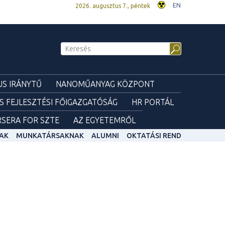
EN
2026. augusztus 7., péntek
S IRÁNYTŰ
NANOMŰANYAG KÖZPONT
ÉS FEJLESZTÉSI FŐIGAZGATÓSÁG
HR PORTÁL
SERA FOR SZTE
AZ EGYETEMRŐL
AK
MUNKATÁRSAKNAK
ALUMNI
OKTATÁSI REND