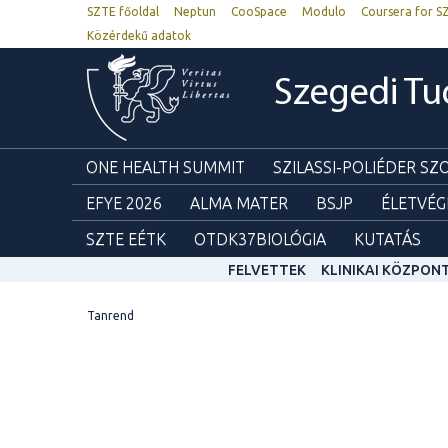
SZTE főoldal
Neptun
CooSpace
Modulo
Coursera for S
Közérdekű adatok
Szegedi T
ONE HEALTH SUMMIT
SZILASSI-POLIÉDER S
EFYE 2026
ALMA MATER
BSJP
ÉLETVÉG
SZTE EÉTK
OTDK37BIOLÓGIA
KUTATÁS
FELVETTEK
KLINIKAI KÖZPON
Tanrend