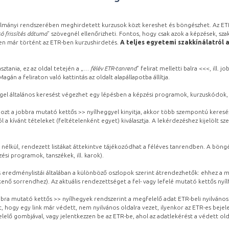
lmányi rendszerében meghirdetett kurzusok közt kereshet és böngészhet. Az ETR
ó frissítés dátuma
” szövegnél ellenőrizheti. Fontos, hogy csak azok a képzések, sza
ben már történt az ETR-ben kurzushirdetés.
A teljes egyetemi szakkínálatról 
sztania, ez az oldal tetején a „
… félév ETR-tanrend
” felirat melletti balra <<<, ill.
gán a feliraton való kattintás az oldalt alapállapotba állítja.
gel általános keresést végezhet egy lépésben a képzési programok, kurzuskódok, 
ozt a jobbra mutató kettős >> nyílheggyel kinyitja, akkor több szempontú keresé
l a kívánt tételeket (feltételenként egyet) kiválasztja. A lekérdezéshez kijelölt s
 nélkül, rendezett listákat áttekintve tájékozódhat a féléves tanrendben. A böng
ési programok, tanszékek, ill. karok).
eredménylistái általában a különböző oszlopok szerint átrendezhetők: ehhez a me
kenő sorrendhez). Az aktuális rendezettséget a fel- vagy lefelé mutató kettős nyí
obbra mutató kettős >> nyílhegyek rendszerint a megfelelő adat ETR-beli nyilváno
, hogy egy link már védett, nem nyilvános oldalra vezet, ilyenkor az ETR-es beje
lelő gombjával, vagy jelentkezzen be az ETR-be, ahol az adatlekérést a védett olda