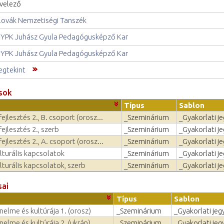
velező
lovák Nemzetiségi Tanszék
YPK Juhász Gyula Pedagógusképző Kar
YPK Juhász Gyula Pedagógusképző Kar
gtekint
sok
Típus
Sablon
ejlesztés 2., B. csoport (orosz...
_Szeminárium
_Gyakorlati j
ejlesztés 2., szerb
_Szeminárium
_Gyakorlati j
ejlesztés 2., A. csoport (orosz...
_Szeminárium
_Gyakorlati j
lturális kapcsolatok
_Szeminárium
_Gyakorlati j
lturális kapcsolatok, szerb
_Szeminárium
_Gyakorlati j
sai
Típus
Sablon
nelme és kultúrája 1. (orosz)
_Szeminárium
_Gyakorlati jeg
nelme és kultúrája 2. (ukrán)
_Szeminárium
_Gyakorlati jeg