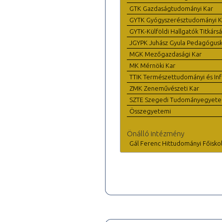
GTK Gazdaságtudományi Kar
GYTK Gyógyszerésztudományi K
GYTK-Külföldi Hallgatók Titkárs
JGYPK Juhász Gyula Pedagógus
MGK Mezőgazdasági Kar
MK Mérnöki Kar
TTIK Természettudományi és Inf
ZMK Zeneművészeti Kar
SZTE Szegedi Tudományegyet
Összegyetemi
Önálló intézmény
Gál Ferenc Hittudományi Főisko