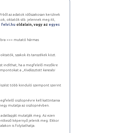
-ből az adatok időszakosan kerülnek
kok, oktatók stb. jelennek meg itt,
a
felvi.hu
oldalain, vagy az
egyes
 jobbra >>> mutató hármas
oktatók, szakok és tanszékek közt.
st indíthat, ha a megfelelő mezőkre
zempontokat a „
Kiválasztott keresési
észést több kiinduló szempont szerint
gfelelő oszlopnévre kell kattintania
lhegy mutatja az oszlopnévben.
s adatlapját mutatják meg. Az ezen
lentkező képernyő jelenik meg. Ekkor
lakon is folytathatja.