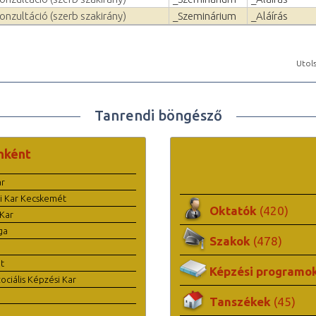
onzultáció (szerb szakirány)
_Szeminárium
_Aláírás
Utols
Tanrendi böngésző
nként
ar
i Kar Kecskemét
Oktatók
(420)
Kar
ga
Szakok
(478)
t
Képzési programo
ciális Képzési Kar
Tanszékek
(45)