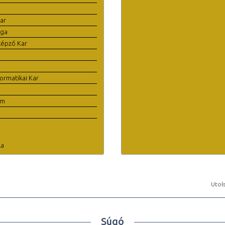
ar
ága
képző Kar
ormatikai Kar
em
la
Utols
Súgó