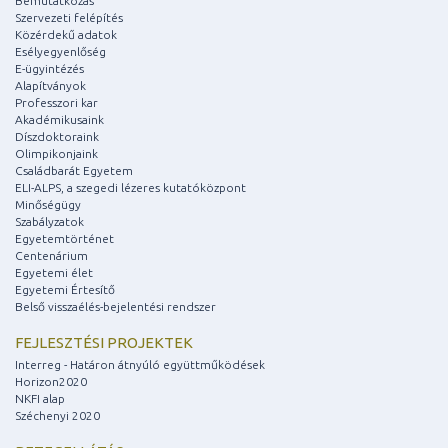
Bemutatkozás
Szervezeti felépítés
Közérdekű adatok
Esélyegyenlőség
E-ügyintézés
Alapítványok
Professzori kar
Akadémikusaink
Díszdoktoraink
Olimpikonjaink
Családbarát Egyetem
ELI-ALPS, a szegedi lézeres kutatóközpont
Minőségügy
Szabályzatok
Egyetemtörténet
Centenárium
Egyetemi élet
Egyetemi Értesítő
Belső visszaélés-bejelentési rendszer
FEJLESZTÉSI PROJEKTEK
Interreg - Határon átnyúló együttműködések
Horizon2020
NKFI alap
Széchenyi 2020