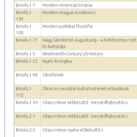
BAVÁL1-7
Modern American Drama
BAVÁL1-
Modern magyar irodalom I.
139
BAVÁL1-
Modern politikai filozófia
100
BAVÁL1-71
Nagy Sándortól Augustusig – a hellénizmus tör
és kultúrája
BAVÁL1-5
Nineteenth-Century US History
BAVÁL1-12
Nyelv és logika
BAVÁL1-98
Ökofilmek
BAVÁL1-
Ókori és neolatin kultúrtörténeti előadások
115
BAVÁL1-34
Olasz minor előkészítő - beszédfejlesztés I.
BAVÁL2-1
Olasz minor előkészítő - beszédfejlesztés I.
BAVÁL2-2
Olasz minor nyelvi előkészítő I.