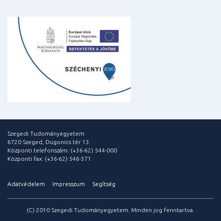
Szegedi Tudományegyetem
6720 Szeged, Dugonics tér 13.
Központi telefonszám: (+36-62) 544-000
Központi fax: (+36-62) 546-371
Adatvédelem
Impresszum
Segítség
(C) 2010 Szegedi Tudományegyetem. Minden jog fenntartva.