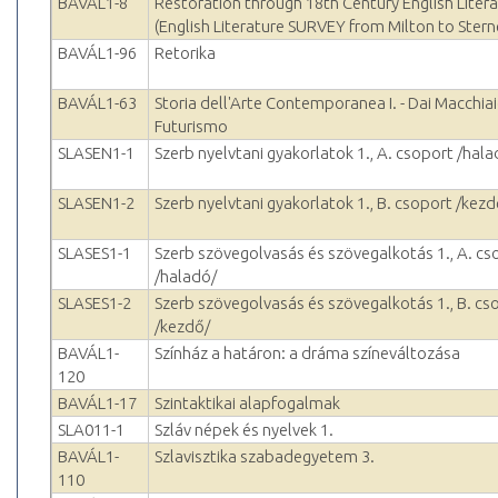
BAVÁL1-8
Restoration through 18th Century English Liter
(English Literature SURVEY from Milton to Stern
BAVÁL1-96
Retorika
BAVÁL1-63
Storia dell'Arte Contemporanea I. - Dai Macchiaio
Futurismo
SLASEN1-1
Szerb nyelvtani gyakorlatok 1., A. csoport /hala
SLASEN1-2
Szerb nyelvtani gyakorlatok 1., B. csoport /kezd
SLASES1-1
Szerb szövegolvasás és szövegalkotás 1., A. cs
/haladó/
SLASES1-2
Szerb szövegolvasás és szövegalkotás 1., B. cs
/kezdő/
BAVÁL1-
Színház a határon: a dráma színeváltozása
120
BAVÁL1-17
Szintaktikai alapfogalmak
SLA011-1
Szláv népek és nyelvek 1.
BAVÁL1-
Szlavisztika szabadegyetem 3.
110