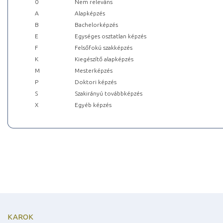
0
Nem releváns
A
Alapképzés
B
Bachelorképzés
E
Egységes osztatlan képzés
F
Felsőfokú szakképzés
K
Kiegészítő alapképzés
M
Mesterképzés
P
Doktori képzés
S
Szakirányú továbbképzés
X
Egyéb képzés
KAROK