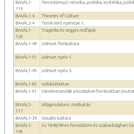
BAVÁL1-
Terror(izmus): retorika, poétika, esztétika, polit
119
BAVÁL1-4
Theories of Culture
BAVÁL2-4
Török leíró nyelvtan 1.
BAVÁL1-
Tragédia és vegyes műfajok
126
BAVÁL1-49
Udmurt filmkultúra
BAVÁL1-51
Udmurt nyelv 1.
BAVÁL1-45
Udmurt nyelv 3.
BAVÁL1-85
Valláslélektan
BAVÁL1-91
Vándormondák a középkori forrásokban (oszta
BAVÁL1-
Világirodalom: Antikvitás
117
BAVÁL1-39
Vizuális kultúra
BAVÁL1-
Az 1848/49-es forradalom és szabadságharc tö
145