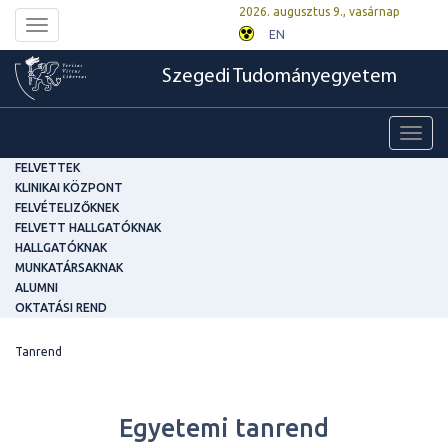
2026. augusztus 9., vasárnap
Toggle
EN
navigation
Szegedi Tudományegyetem
Toggl
navig
FELVETTEK
KLINIKAI KÖZPONT
FELVÉTELIZŐKNEK
FELVETT HALLGATÓKNAK
HALLGATÓKNAK
MUNKATÁRSAKNAK
ALUMNI
OKTATÁSI REND
Tanrend
Egyetemi tanrend