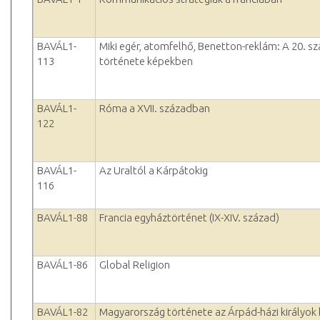
BAVÁL1-
Miki egér, atomfelhő, Benetton-reklám: A 20. s
113
története képekben
BAVÁL1-
Róma a XVII. században
122
BAVÁL1-
Az Uraltól a Kárpátokig
116
BAVÁL1-88
Francia egyháztörténet (IX-XIV. század)
BAVÁL1-86
Global Religion
BAVÁL1-82
Magyarország története az Árpád-házi királyok