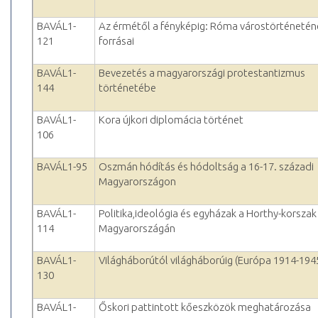
BAVÁL1-
Az érmétől a fényképig: Róma várostörténetén
121
forrásai
BAVÁL1-
Bevezetés a magyarországi protestantizmus
144
történetébe
BAVÁL1-
Kora újkori diplomácia történet
106
BAVÁL1-95
Oszmán hódítás és hódoltság a 16-17. századi
Magyarországon
BAVÁL1-
Politika,ideológia és egyházak a Horthy-korszak
114
Magyarországán
BAVÁL1-
Világháborútól világháborúig (Európa 1914-194
130
BAVÁL1-
Őskori pattintott kőeszközök meghatározása