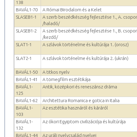
138
BAVÁL1-70
A Római Birodalom és a Kelet
SLASEB1-1
A szerb beszédkészség fejlesztése 1., A. csopo
/haladó/
SLASEB1-2
A szerb beszédkészség fejlesztése 1., B. csopor
/kezdő/
SLAT1-1
A szlávok történelme és kultúrája 1. (orosz)
SLAT2-1
A szlávok történelme és kultúrája 2. (ukrán)
BAVÁL1-50
A titkos nyelv
BAVÁL1-41
A tömegfilm esztétikája
BAVÁL1-
Antik, középkori és reneszánsz dráma
125
BAVÁL1-62
Architettura Romanica e gotica in Italia
BAVÁL1-
Az esztétika hasznáról és káráról
103
BAVÁL1-
Az ókori Egyiptom civilizációja és kultúrája
132
BAVÁL1-44
Az uráli nyelvcsalád nyelvei