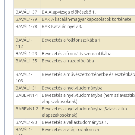
BAVÁL1-37
BA Alapvizsga előkészítő 1.
BAVÁL1-79
BAK A katalán-magyar kapcsolatok története
BAVÁL1-78
BAK Katalán nyelv 3.
BAVÁL1-
Bevezetés a folklorisztikába 1.
112
BAVÁL1-23
Bevezetés a formális szemantikába
BAVÁL1-35
Bevezetés a frazeológiába
BAVÁL1-
Bevezetés a művészettörténetbe és esztétiká
105
BAVÁL1-31
Bevezetés a nyelvtudományba
BABEVN1-1
Bevezetés a nyelvtudományba (nem szlavisztik
alapszakosoknak)
BABEVN1-2
Bevezetés a nyelvtudományba (Szlavisztika
alapszakosoknak)
BAVÁL1-83
Bevezetés a vallástudományba 1.
BAVÁL1-
Bevezetés a világirodalomba