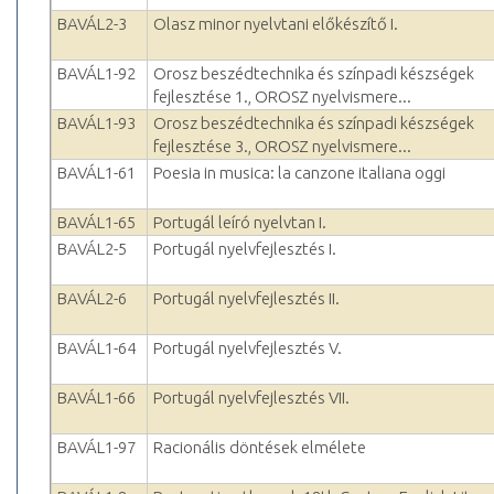
BAVÁL2-3
Olasz minor nyelvtani előkészítő I.
BAVÁL1-92
Orosz beszédtechnika és színpadi készségek
fejlesztése 1., OROSZ nyelvismere...
BAVÁL1-93
Orosz beszédtechnika és színpadi készségek
fejlesztése 3., OROSZ nyelvismere...
BAVÁL1-61
Poesia in musica: la canzone italiana oggi
BAVÁL1-65
Portugál leíró nyelvtan I.
BAVÁL2-5
Portugál nyelvfejlesztés I.
BAVÁL2-6
Portugál nyelvfejlesztés II.
BAVÁL1-64
Portugál nyelvfejlesztés V.
BAVÁL1-66
Portugál nyelvfejlesztés VII.
BAVÁL1-97
Racionális döntések elmélete