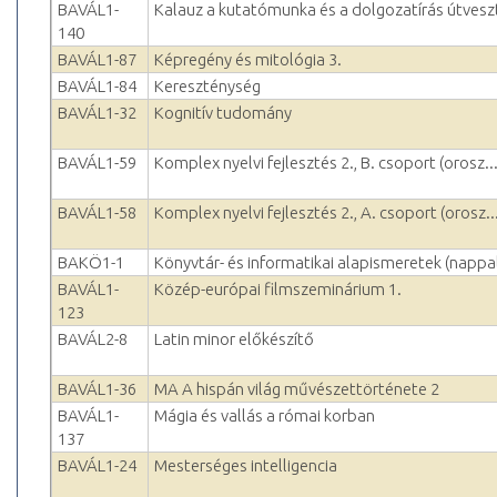
BAVÁL1-
Kalauz a kutatómunka és a dolgozatírás útvesz
140
BAVÁL1-87
Képregény és mitológia 3.
BAVÁL1-84
Kereszténység
BAVÁL1-32
Kognitív tudomány
BAVÁL1-59
Komplex nyelvi fejlesztés 2., B. csoport (orosz..
BAVÁL1-58
Komplex nyelvi fejlesztés 2., A. csoport (orosz..
BAKÖ1-1
Könyvtár- és informatikai alapismeretek (nappal
BAVÁL1-
Közép-európai filmszeminárium 1.
123
BAVÁL2-8
Latin minor előkészítő
BAVÁL1-36
MA A hispán világ művészettörténete 2
BAVÁL1-
Mágia és vallás a római korban
137
BAVÁL1-24
Mesterséges intelligencia