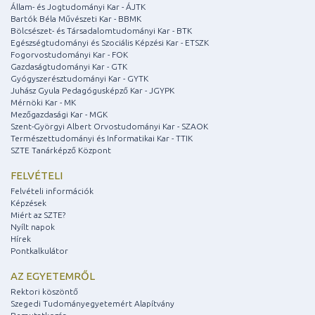
Állam- és Jogtudományi Kar - ÁJTK
Bartók Béla Művészeti Kar - BBMK
Bölcsészet- és Társadalomtudományi Kar - BTK
Egészségtudományi és Szociális Képzési Kar - ETSZK
Fogorvostudományi Kar - FOK
Gazdaságtudományi Kar - GTK
Gyógyszerésztudományi Kar - GYTK
Juhász Gyula Pedagógusképző Kar - JGYPK
Mérnöki Kar - MK
Mezőgazdasági Kar - MGK
Szent-Györgyi Albert Orvostudományi Kar - SZAOK
Természettudományi és Informatikai Kar - TTIK
SZTE Tanárképző Központ
FELVÉTELI
Felvételi információk
Képzések
Miért az SZTE?
Nyílt napok
Hírek
Pontkalkulátor
AZ EGYETEMRŐL
Rektori köszöntő
Szegedi Tudományegyetemért Alapítvány