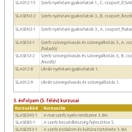
SLA012-15
Szerb nyelvtani gyakorlatok 1., C. csoport /CSAK!
SLASEN3-2
Szerb nyelvtani gyakorlatok 3., B. csoport /kezd
SLASEN3-1
Szerb nyelvtani gyakorlatok 3., A. csoport /hala
SLASES3-1
Szerb szövegolvasás és szövegalkotás 3., A. cs
/haladó/
SLASES3-2
Szerb szövegolvasás és szövegalkotás 3., B. cs
/kezdő/
SLA012-8
Ukrán nyelvtani gyakorlatok 1.
SLA012-9
Ukrán szövegolvasás és szövegalkotás 1.
3. évfolyam (5. félév) kurzusai
Kurzuskód
Kurzuscím
SLASE043-1
A mai szerb nyelv rendszere 3. BA
SLASEB5-1
A szerb beszédkészség fejlesztése 5.
SLASE053-1
A szerb irodalom és kultúra története 3. BA