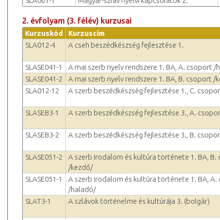
SLA061-1
Magyar-szláv nyelvi kapcsolatok 2.
2. évfolyam (3. félév) kurzusai
Kurzuskód
Kurzuscím
SLA012-4
A cseh beszédkészség fejlesztése 1.
SLASE041-1
A mai szerb nyelv rendszere 1. BA, A. csoport /
SLASE041-2
A mai szerb nyelv rendszere 1. BA, B. csoport /
SLA012-12
A szerb beszédkészség fejlesztése 1., C. csoport
SLASEB3-1
A szerb beszédkészség fejlesztése 3., A. csopo
SLASEB3-2
A szerb beszédkészség fejlesztése 3., B. csopor
SLASE051-2
A szerb irodalom és kultúra története 1. BA, B.
/kezdő/
SLASE051-1
A szerb irodalom és kultúra története 1. BA, A.
/haladó/
SLAT3-1
A szlávok történelme és kultúrája 3. (bolgár)