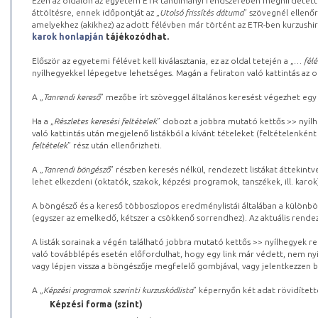
Ezen az oldalon az egyetem ETR tanulmányi rendszerében meghirdetett k
áttöltésre, ennek időpontját az „
Utolsó frissítés dátuma
” szövegnél ellenőr
amelyekhez (akikhez) az adott félévben már történt az ETR-ben kurzushi
karok honlapján
tájékozódhat.
Először az egyetemi félévet kell kiválasztania, ez az oldal tetején a „
… félé
nyílhegyekkel lépegetve lehetséges. Magán a feliraton való kattintás az old
A „
Tanrendi kereső
” mezőbe írt szöveggel általános keresést végezhet egy
Ha a „
Részletes keresési feltételek
” dobozt a jobbra mutató kettős >> nyílh
való kattintás után megjelenő listákból a kívánt tételeket (feltételenként
feltételek
” rész után ellenőrizheti.
A „
Tanrendi böngésző
” részben keresés nélkül, rendezett listákat áttekin
lehet elkezdeni (oktatók, szakok, képzési programok, tanszékek, ill. karok
A böngésző és a kereső többoszlopos eredménylistái általában a különböz
(egyszer az emelkedő, kétszer a csökkenő sorrendhez). Az aktuális rendez
A listák sorainak a végén található jobbra mutató kettős >> nyílhegyek r
való továbblépés esetén előfordulhat, hogy egy link már védett, nem nyi
vagy lépjen vissza a böngészője megfelelő gombjával, vagy jelentkezzen be
A „
Képzési programok szerinti kurzuskódlista
” képernyőn két adat rövidített
Képzési forma (szint)