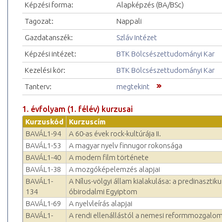
Képzési forma:
Alapképzés (BA/BSc)
Tagozat:
Nappali
Gazdatanszék:
Szláv Intézet
Képzési intézet:
BTK Bölcsészettudományi Kar
Kezelési kör:
BTK Bölcsészettudományi Kar
Tanterv:
megtekint
1. évfolyam (1. félév) kurzusai
Kurzuskód
Kurzuscím
BAVÁL1-94
A 60-as évek rock-kultúrája II.
BAVÁL1-53
A magyar nyelv finnugor rokonsága
BAVÁL1-40
A modern film története
BAVÁL1-38
A mozgóképelemzés alapjai
BAVÁL1-
A Nílus-völgyi állam kialakulása: a predinasztiku
134
óbirodalmi Egyiptom
BAVÁL1-69
A nyelvleírás alapjai
BAVÁL1-
A rendi ellenállástól a nemesi reformmozgalom