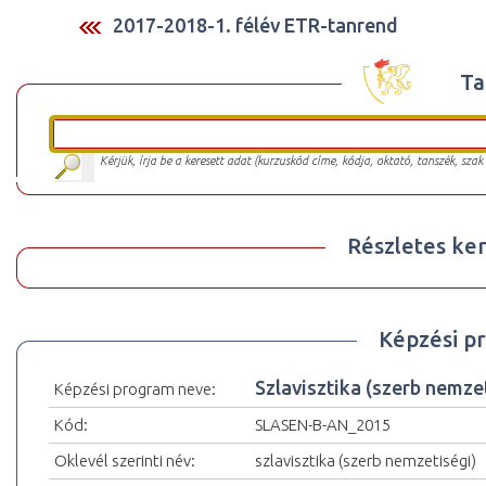
2017-2018-1. félév ETR-tanrend
Ta
Kérjük, írja be a keresett adat (kurzuskód címe, kódja, oktató, tanszék, szak
Részletes ker
Képzési p
Szlavisztika (szerb nemz
Képzési program neve:
Kód:
SLASEN-B-AN_2015
Oklevél szerinti név:
szlavisztika (szerb nemzetiségi)