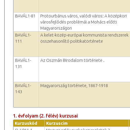
BAVÁL1-81
Protourbánus város, valódi város: A középkori
városfejlődés problémái a Mohács előtti
Magyarországon
BAVÁL1-
A kelet-közép-európai kommunista rendszerek
111
összehasonlító politikatörténete
BAVÁL1-
Az Oszmán Birodalom története .
131
BAVÁL1-
Magyarország története, 1867-1918
143
1. évfolyam (2. félév) kurzusai
Kurzuskód
Kurzuscím