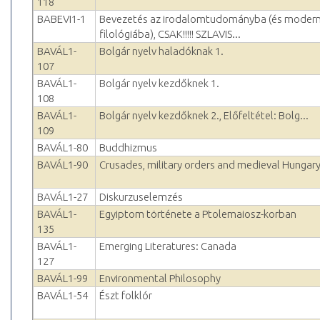
118
BABEVI1-1
Bevezetés az irodalomtudományba (és moder
filológiába), CSAK!!!!! SZLAVIS...
BAVÁL1-
Bolgár nyelv haladóknak 1.
107
BAVÁL1-
Bolgár nyelv kezdőknek 1.
108
BAVÁL1-
Bolgár nyelv kezdőknek 2., Előfeltétel: Bolg...
109
BAVÁL1-80
Buddhizmus
BAVÁL1-90
Crusades, military orders and medieval Hungar
BAVÁL1-27
Diskurzuselemzés
BAVÁL1-
Egyiptom története a Ptolemaiosz-korban
135
BAVÁL1-
Emerging Literatures: Canada
127
BAVÁL1-99
Environmental Philosophy
BAVÁL1-54
Észt folklór