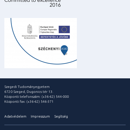
Szegedi Tudományegyetem
6720 Szeged, Dugonics tér 13.
Központi telefonszám: (+36-62) 544-000
Központi fax: (+36-62) 546-371
Adatvédelem
Impresszum
Segítség