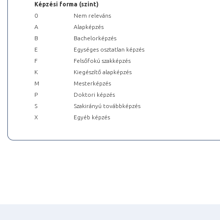
Képzési forma (szint)
0
Nem releváns
A
Alapképzés
B
Bachelorképzés
E
Egységes osztatlan képzés
F
Felsőfokú szakképzés
K
Kiegészítő alapképzés
M
Mesterképzés
P
Doktori képzés
S
Szakirányú továbbképzés
X
Egyéb képzés