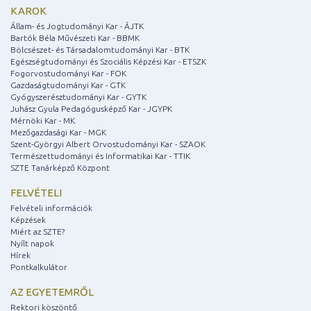
KAROK
Állam- és Jogtudományi Kar - ÁJTK
Bartók Béla Művészeti Kar - BBMK
Bölcsészet- és Társadalomtudományi Kar - BTK
Egészségtudományi és Szociális Képzési Kar - ETSZK
Fogorvostudományi Kar - FOK
Gazdaságtudományi Kar - GTK
Gyógyszerésztudományi Kar - GYTK
Juhász Gyula Pedagógusképző Kar - JGYPK
Mérnöki Kar - MK
Mezőgazdasági Kar - MGK
Szent-Györgyi Albert Orvostudományi Kar - SZAOK
Természettudományi és Informatikai Kar - TTIK
SZTE Tanárképző Központ
FELVÉTELI
Felvételi információk
Képzések
Miért az SZTE?
Nyílt napok
Hírek
Pontkalkulátor
AZ EGYETEMRŐL
Rektori köszöntő