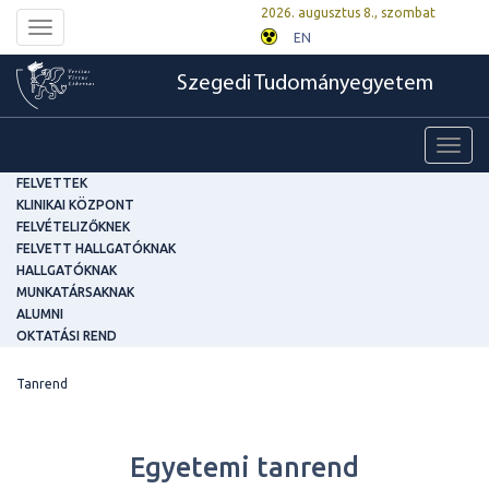
2026. augusztus 8., szombat
Toggle
EN
navigation
Szegedi Tudományegyetem
Toggl
navig
FELVETTEK
KLINIKAI KÖZPONT
FELVÉTELIZŐKNEK
FELVETT HALLGATÓKNAK
HALLGATÓKNAK
MUNKATÁRSAKNAK
ALUMNI
OKTATÁSI REND
Tanrend
Egyetemi tanrend