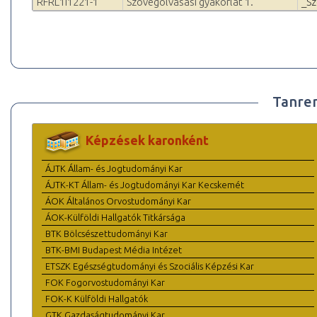
RFRL1I1221-1
Szövegolvasási gyakorlat 1.
_S
Tanre
Képzések karonként
ÁJTK Állam- és Jogtudományi Kar
ÁJTK-KT Állam- és Jogtudományi Kar Kecskemét
ÁOK Általános Orvostudományi Kar
ÁOK-Külföldi Hallgatók Titkársága
BTK Bölcsészettudományi Kar
BTK-BMI Budapest Média Intézet
ETSZK Egészségtudományi és Szociális Képzési Kar
FOK Fogorvostudományi Kar
FOK-K Külföldi Hallgatók
GTK Gazdaságtudományi Kar