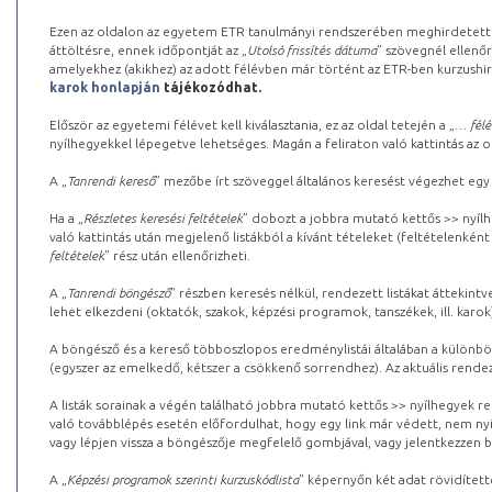
Ezen az oldalon az egyetem ETR tanulmányi rendszerében meghirdetett k
áttöltésre, ennek időpontját az „
Utolsó frissítés dátuma
” szövegnél ellenőr
amelyekhez (akikhez) az adott félévben már történt az ETR-ben kurzushi
karok honlapján
tájékozódhat.
Először az egyetemi félévet kell kiválasztania, ez az oldal tetején a „
… félé
nyílhegyekkel lépegetve lehetséges. Magán a feliraton való kattintás az old
A „
Tanrendi kereső
” mezőbe írt szöveggel általános keresést végezhet egy
Ha a „
Részletes keresési feltételek
” dobozt a jobbra mutató kettős >> nyílh
való kattintás után megjelenő listákból a kívánt tételeket (feltételenként
feltételek
” rész után ellenőrizheti.
A „
Tanrendi böngésző
” részben keresés nélkül, rendezett listákat áttekin
lehet elkezdeni (oktatók, szakok, képzési programok, tanszékek, ill. karok
A böngésző és a kereső többoszlopos eredménylistái általában a különböz
(egyszer az emelkedő, kétszer a csökkenő sorrendhez). Az aktuális rendez
A listák sorainak a végén található jobbra mutató kettős >> nyílhegyek r
való továbblépés esetén előfordulhat, hogy egy link már védett, nem nyi
vagy lépjen vissza a böngészője megfelelő gombjával, vagy jelentkezzen be
A „
Képzési programok szerinti kurzuskódlista
” képernyőn két adat rövidített