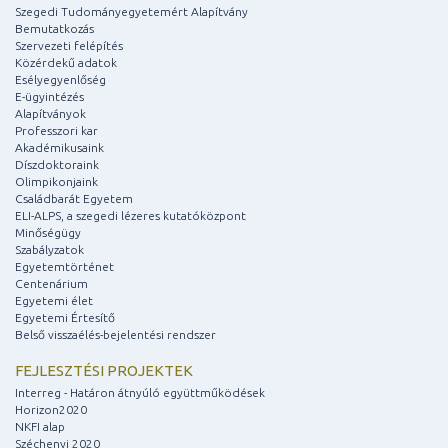
Szegedi Tudományegyetemért Alapítvány
Bemutatkozás
Szervezeti felépítés
Közérdekű adatok
Esélyegyenlőség
E-ügyintézés
Alapítványok
Professzori kar
Akadémikusaink
Díszdoktoraink
Olimpikonjaink
Családbarát Egyetem
ELI-ALPS, a szegedi lézeres kutatóközpont
Minőségügy
Szabályzatok
Egyetemtörténet
Centenárium
Egyetemi élet
Egyetemi Értesítő
Belső visszaélés-bejelentési rendszer
FEJLESZTÉSI PROJEKTEK
Interreg - Határon átnyúló együttműködések
Horizon2020
NKFI alap
Széchenyi 2020