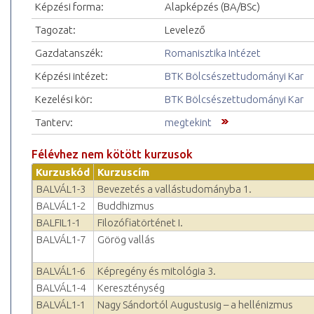
Képzési forma:
Alapképzés (BA/BSc)
Tagozat:
Levelező
Gazdatanszék:
Romanisztika Intézet
Képzési intézet:
BTK Bölcsészettudományi Kar
Kezelési kör:
BTK Bölcsészettudományi Kar
Tanterv:
megtekint
Félévhez nem kötött kurzusok
Kurzuskód
Kurzuscím
BALVÁL1-3
Bevezetés a vallástudományba 1.
BALVÁL1-2
Buddhizmus
BALFIL1-1
Filozófiatörténet I.
BALVÁL1-7
Görög vallás
BALVÁL1-6
Képregény és mitológia 3.
BALVÁL1-4
Kereszténység
BALVÁL1-1
Nagy Sándortól Augustusig – a hellénizmus