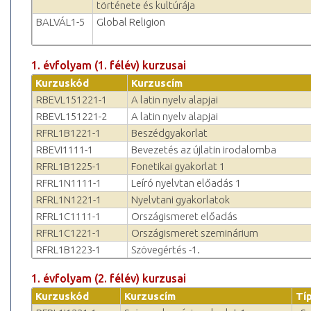
története és kultúrája
BALVÁL1-5
Global Religion
1. évfolyam (1. félév) kurzusai
Kurzuskód
Kurzuscím
RBEVL151221-1
A latin nyelv alapjai
RBEVL151221-2
A latin nyelv alapjai
RFRL1B1221-1
Beszédgyakorlat
RBEVI1111-1
Bevezetés az újlatin irodalomba
RFRL1B1225-1
Fonetikai gyakorlat 1
RFRL1N1111-1
Leíró nyelvtan előadás 1
RFRL1N1221-1
Nyelvtani gyakorlatok
RFRL1C1111-1
Országismeret előadás
RFRL1C1221-1
Országismeret szeminárium
RFRL1B1223-1
Szövegértés -1.
1. évfolyam (2. félév) kurzusai
Kurzuskód
Kurzuscím
Tí