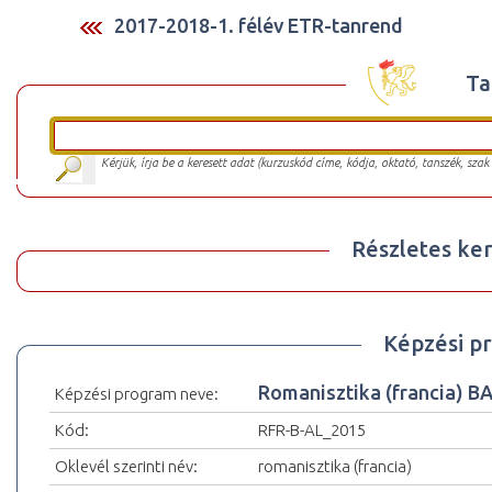
2017-2018-1. félév ETR-tanrend
Ta
Kérjük, írja be a keresett adat (kurzuskód címe, kódja, oktató, tanszék, szak
Részletes ker
Képzési p
Romanisztika (francia) 
Képzési program neve:
Kód:
RFR-B-AL_2015
Oklevél szerinti név:
romanisztika (francia)