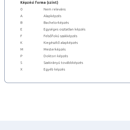
Képzési forma (szint)
0
Nem releváns
A
Alapképzés
B
Bachelorképzés
E
Egységes osztatlan képzés
F
Felsőfokú szakképzés
K
Kiegészítő alapképzés
M
Mesterképzés
P
Doktori képzés
S
Szakirányú továbbképzés
X
Egyéb képzés