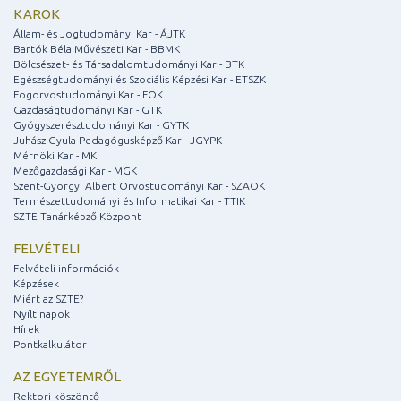
KAROK
Állam- és Jogtudományi Kar - ÁJTK
Bartók Béla Művészeti Kar - BBMK
Bölcsészet- és Társadalomtudományi Kar - BTK
Egészségtudományi és Szociális Képzési Kar - ETSZK
Fogorvostudományi Kar - FOK
Gazdaságtudományi Kar - GTK
Gyógyszerésztudományi Kar - GYTK
Juhász Gyula Pedagógusképző Kar - JGYPK
Mérnöki Kar - MK
Mezőgazdasági Kar - MGK
Szent-Györgyi Albert Orvostudományi Kar - SZAOK
Természettudományi és Informatikai Kar - TTIK
SZTE Tanárképző Központ
FELVÉTELI
Felvételi információk
Képzések
Miért az SZTE?
Nyílt napok
Hírek
Pontkalkulátor
AZ EGYETEMRŐL
Rektori köszöntő