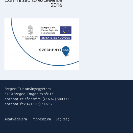
Szegedi Tudományegyetem
6720 Szeged, Dugonics tér 13.
Központi telefonszám: (+36-62) 544-000
Központi fax: (+36-62) 546-371
Adatvédelem
Impresszum
Segítség