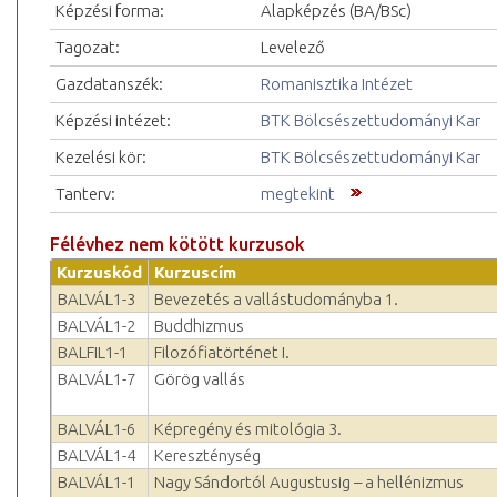
Képzési forma:
Alapképzés (BA/BSc)
Tagozat:
Levelező
Gazdatanszék:
Romanisztika Intézet
Képzési intézet:
BTK Bölcsészettudományi Kar
Kezelési kör:
BTK Bölcsészettudományi Kar
Tanterv:
megtekint
Félévhez nem kötött kurzusok
Kurzuskód
Kurzuscím
BALVÁL1-3
Bevezetés a vallástudományba 1.
BALVÁL1-2
Buddhizmus
BALFIL1-1
Filozófiatörténet I.
BALVÁL1-7
Görög vallás
BALVÁL1-6
Képregény és mitológia 3.
BALVÁL1-4
Kereszténység
BALVÁL1-1
Nagy Sándortól Augustusig – a hellénizmus