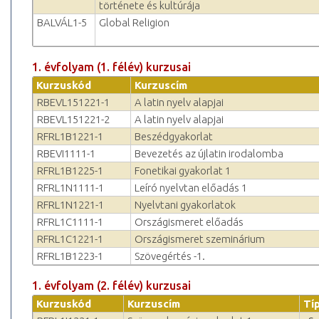
története és kultúrája
BALVÁL1-5
Global Religion
1. évfolyam (1. félév) kurzusai
Kurzuskód
Kurzuscím
RBEVL151221-1
A latin nyelv alapjai
RBEVL151221-2
A latin nyelv alapjai
RFRL1B1221-1
Beszédgyakorlat
RBEVI1111-1
Bevezetés az újlatin irodalomba
RFRL1B1225-1
Fonetikai gyakorlat 1
RFRL1N1111-1
Leíró nyelvtan előadás 1
RFRL1N1221-1
Nyelvtani gyakorlatok
RFRL1C1111-1
Országismeret előadás
RFRL1C1221-1
Országismeret szeminárium
RFRL1B1223-1
Szövegértés -1.
1. évfolyam (2. félév) kurzusai
Kurzuskód
Kurzuscím
Tí