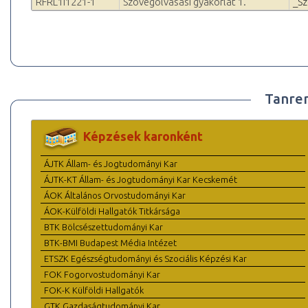
RFRL1I1221-1
Szövegolvasási gyakorlat 1.
_S
Tanre
Képzések karonként
ÁJTK Állam- és Jogtudományi Kar
ÁJTK-KT Állam- és Jogtudományi Kar Kecskemét
ÁOK Általános Orvostudományi Kar
ÁOK-Külföldi Hallgatók Titkársága
BTK Bölcsészettudományi Kar
BTK-BMI Budapest Média Intézet
ETSZK Egészségtudományi és Szociális Képzési Kar
FOK Fogorvostudományi Kar
FOK-K Külföldi Hallgatók
GTK Gazdaságtudományi Kar