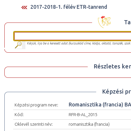
2017-2018-1. félév ETR-tanrend
Ta
Kérjük, írja be a keresett adat (kurzuskód címe, kódja, oktató, tanszék, szak
Részletes ker
Képzési p
Romanisztika (francia) 
Képzési program neve:
Kód:
RFR-B-AL_2015
Oklevél szerinti név:
romanisztika (francia)