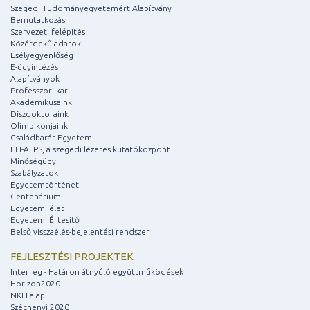
Szegedi Tudományegyetemért Alapítvány
Bemutatkozás
Szervezeti felépítés
Közérdekű adatok
Esélyegyenlőség
E-ügyintézés
Alapítványok
Professzori kar
Akadémikusaink
Díszdoktoraink
Olimpikonjaink
Családbarát Egyetem
ELI-ALPS, a szegedi lézeres kutatóközpont
Minőségügy
Szabályzatok
Egyetemtörténet
Centenárium
Egyetemi élet
Egyetemi Értesítő
Belső visszaélés-bejelentési rendszer
FEJLESZTÉSI PROJEKTEK
Interreg - Határon átnyúló együttműködések
Horizon2020
NKFI alap
Széchenyi 2020