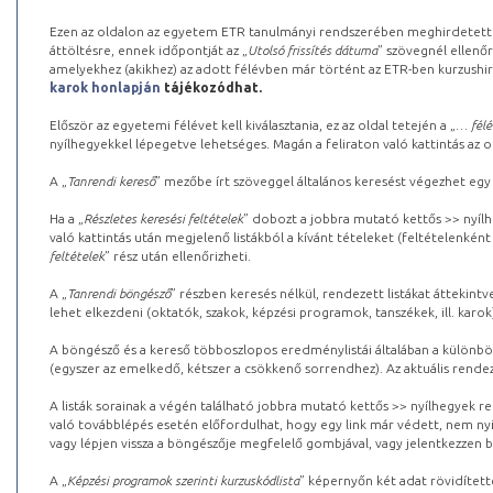
Ezen az oldalon az egyetem ETR tanulmányi rendszerében meghirdetett k
áttöltésre, ennek időpontját az „
Utolsó frissítés dátuma
” szövegnél ellenőr
amelyekhez (akikhez) az adott félévben már történt az ETR-ben kurzushi
karok honlapján
tájékozódhat.
Először az egyetemi félévet kell kiválasztania, ez az oldal tetején a „
… félé
nyílhegyekkel lépegetve lehetséges. Magán a feliraton való kattintás az old
A „
Tanrendi kereső
” mezőbe írt szöveggel általános keresést végezhet egy
Ha a „
Részletes keresési feltételek
” dobozt a jobbra mutató kettős >> nyílh
való kattintás után megjelenő listákból a kívánt tételeket (feltételenként
feltételek
” rész után ellenőrizheti.
A „
Tanrendi böngésző
” részben keresés nélkül, rendezett listákat áttekin
lehet elkezdeni (oktatók, szakok, képzési programok, tanszékek, ill. karok
A böngésző és a kereső többoszlopos eredménylistái általában a különböz
(egyszer az emelkedő, kétszer a csökkenő sorrendhez). Az aktuális rendez
A listák sorainak a végén található jobbra mutató kettős >> nyílhegyek r
való továbblépés esetén előfordulhat, hogy egy link már védett, nem nyi
vagy lépjen vissza a böngészője megfelelő gombjával, vagy jelentkezzen be
A „
Képzési programok szerinti kurzuskódlista
” képernyőn két adat rövidített