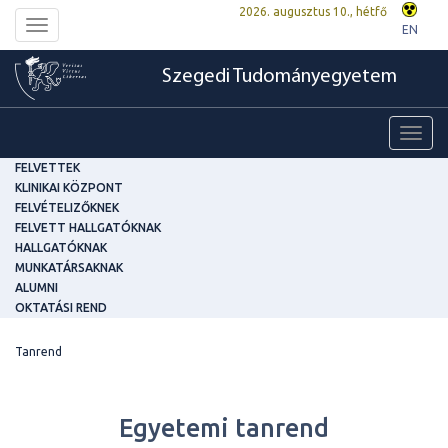
2026. augusztus 10., hétfő
Toggle
EN
navigation
Szegedi Tudományegyetem
Toggl
navig
FELVETTEK
KLINIKAI KÖZPONT
FELVÉTELIZŐKNEK
FELVETT HALLGATÓKNAK
HALLGATÓKNAK
MUNKATÁRSAKNAK
ALUMNI
OKTATÁSI REND
Tanrend
Egyetemi tanrend