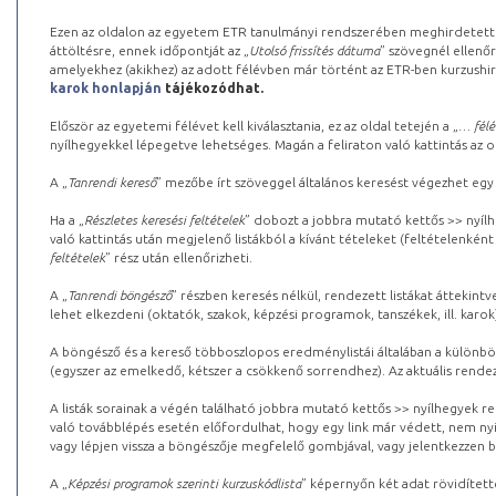
Ezen az oldalon az egyetem ETR tanulmányi rendszerében meghirdetett k
áttöltésre, ennek időpontját az „
Utolsó frissítés dátuma
” szövegnél ellenőr
amelyekhez (akikhez) az adott félévben már történt az ETR-ben kurzushi
karok honlapján
tájékozódhat.
Először az egyetemi félévet kell kiválasztania, ez az oldal tetején a „
… félé
nyílhegyekkel lépegetve lehetséges. Magán a feliraton való kattintás az old
A „
Tanrendi kereső
” mezőbe írt szöveggel általános keresést végezhet egy
Ha a „
Részletes keresési feltételek
” dobozt a jobbra mutató kettős >> nyílh
való kattintás után megjelenő listákból a kívánt tételeket (feltételenként
feltételek
” rész után ellenőrizheti.
A „
Tanrendi böngésző
” részben keresés nélkül, rendezett listákat áttekin
lehet elkezdeni (oktatók, szakok, képzési programok, tanszékek, ill. karok
A böngésző és a kereső többoszlopos eredménylistái általában a különböz
(egyszer az emelkedő, kétszer a csökkenő sorrendhez). Az aktuális rendez
A listák sorainak a végén található jobbra mutató kettős >> nyílhegyek r
való továbblépés esetén előfordulhat, hogy egy link már védett, nem nyi
vagy lépjen vissza a böngészője megfelelő gombjával, vagy jelentkezzen be
A „
Képzési programok szerinti kurzuskódlista
” képernyőn két adat rövidített