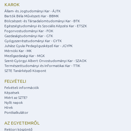
KAROK
Állam- és Jogtudományi Kar - ÁJTK
Bartók Béla Művészeti Kar - BBMK
Bölcsészet- és Társadalomtudományi Kar - BTK
Egészségtudományi és Szociális Képzési Kar - ETSZK
Fogorvostudományi Kar - FOK
Gazdaságtudományi Kar - GTK
Gyógyszerésztudományi Kar - GYTK
Juhász Gyula Pedagógusképző Kar - JGYPK
Mérnöki Kar - MK
Mezőgazdasági Kar - MGK
Szent-Györgyi Albert Orvostudományi Kar - SZAOK
Természettudományi és Informatikai Kar - TTIK
SZTE Tanárképző Központ
FELVÉTELI
Felvételi információk
Képzések
Miért az SZTE?
Nyílt napok
Hírek
Pontkalkulátor
AZ EGYETEMRŐL
Rektori köszöntő