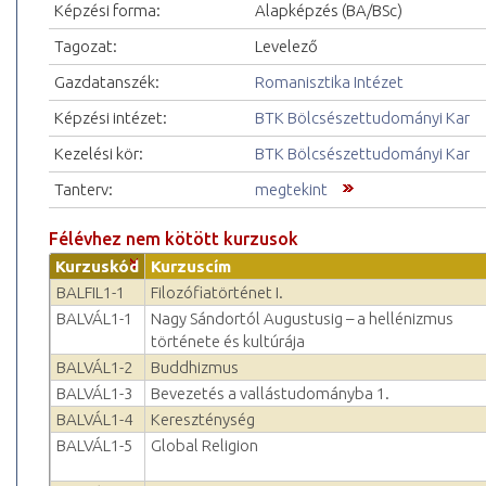
Képzési forma:
Alapképzés (BA/BSc)
Tagozat:
Levelező
Gazdatanszék:
Romanisztika Intézet
Képzési intézet:
BTK Bölcsészettudományi Kar
Kezelési kör:
BTK Bölcsészettudományi Kar
Tanterv:
megtekint
Félévhez nem kötött kurzusok
Kurzuskód
Kurzuscím
BALFIL1-1
Filozófiatörténet I.
BALVÁL1-1
Nagy Sándortól Augustusig – a hellénizmus
története és kultúrája
BALVÁL1-2
Buddhizmus
BALVÁL1-3
Bevezetés a vallástudományba 1.
BALVÁL1-4
Kereszténység
BALVÁL1-5
Global Religion