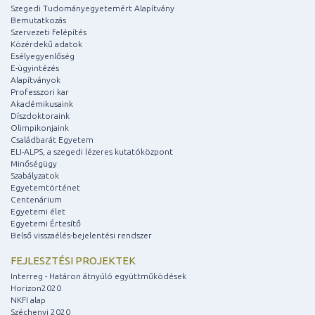
Szegedi Tudományegyetemért Alapítvány
Bemutatkozás
Szervezeti felépítés
Közérdekű adatok
Esélyegyenlőség
E-ügyintézés
Alapítványok
Professzori kar
Akadémikusaink
Díszdoktoraink
Olimpikonjaink
Családbarát Egyetem
ELI-ALPS, a szegedi lézeres kutatóközpont
Minőségügy
Szabályzatok
Egyetemtörténet
Centenárium
Egyetemi élet
Egyetemi Értesítő
Belső visszaélés-bejelentési rendszer
FEJLESZTÉSI PROJEKTEK
Interreg - Határon átnyúló együttműködések
Horizon2020
NKFI alap
Széchenyi 2020