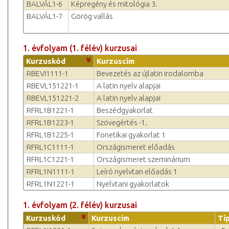
BALVÁL1-6
Képregény és mitológia 3.
BALVÁL1-7
Görög vallás
1. évfolyam (1. félév) kurzusai
Kurzuskód
Kurzuscím
RBEVI1111-1
Bevezetés az újlatin irodalomba
RBEVL151221-1
A latin nyelv alapjai
RBEVL151221-2
A latin nyelv alapjai
RFRL1B1221-1
Beszédgyakorlat
RFRL1B1223-1
Szövegértés -1.
RFRL1B1225-1
Fonetikai gyakorlat 1
RFRL1C1111-1
Országismeret előadás
RFRL1C1221-1
Országismeret szeminárium
RFRL1N1111-1
Leíró nyelvtan előadás 1
RFRL1N1221-1
Nyelvtani gyakorlatok
1. évfolyam (2. félév) kurzusai
Kurzuskód
Kurzuscím
Tí