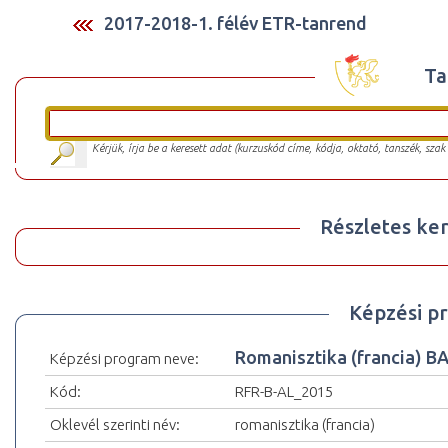
2017-2018-1. félév ETR-tanrend
Ta
Kérjük, írja be a keresett adat (kurzuskód címe, kódja, oktató, tanszék, szak
Részletes ker
Képzési p
Romanisztika (francia) 
Képzési program neve:
Kód:
RFR-B-AL_2015
Oklevél szerinti név:
romanisztika (francia)