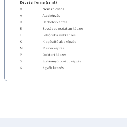
Képzési forma (szint)
0
Nem releváns
A
Alapképzés
B
Bachelorképzés
E
Egységes osztatlan képzés
F
Felsőfokú szakképzés
K
Kiegészítő alapképzés
M
Mesterképzés
P
Doktori képzés
S
Szakirányú továbbképzés
X
Egyéb képzés