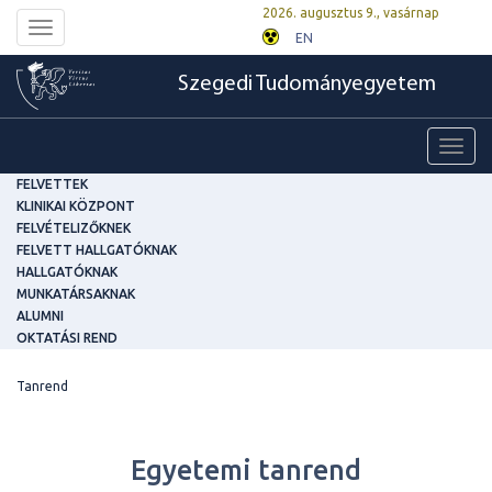
2026. augusztus 9., vasárnap
Toggle
EN
navigation
Szegedi Tudományegyetem
Toggl
navig
FELVETTEK
KLINIKAI KÖZPONT
FELVÉTELIZŐKNEK
FELVETT HALLGATÓKNAK
HALLGATÓKNAK
MUNKATÁRSAKNAK
ALUMNI
OKTATÁSI REND
Tanrend
Egyetemi tanrend