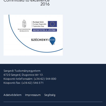
Szegedi Tudományegyetem
6720 Szeged, Dugonics tér 13.
Központi telefonszám: (+36-62) 544-000
Központi fax: (+36-62) 546-371
Adatvédelem
Impresszum
Segítség