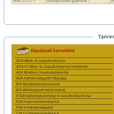
RFRL1I1221-1
Szövegolvasási gyakorlat 1.
_S
Tanre
Képzések karonként
ÁJTK Állam- és Jogtudományi Kar
ÁJTK-KT Állam- és Jogtudományi Kar Kecskemét
ÁOK Általános Orvostudományi Kar
ÁOK-Külföldi Hallgatók Titkársága
BTK Bölcsészettudományi Kar
BTK-BMI Budapest Média Intézet
ETSZK Egészségtudományi és Szociális Képzési Kar
FOK Fogorvostudományi Kar
FOK-K Külföldi Hallgatók
GTK Gazdaságtudományi Kar