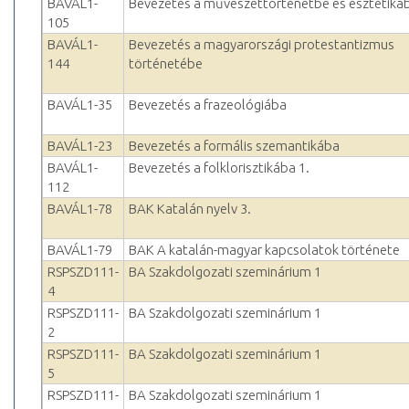
BAVÁL1-
Bevezetés a művészettörténetbe és esztétiká
105
BAVÁL1-
Bevezetés a magyarországi protestantizmus
144
történetébe
BAVÁL1-35
Bevezetés a frazeológiába
BAVÁL1-23
Bevezetés a formális szemantikába
BAVÁL1-
Bevezetés a folklorisztikába 1.
112
BAVÁL1-78
BAK Katalán nyelv 3.
BAVÁL1-79
BAK A katalán-magyar kapcsolatok története
RSPSZD111-
BA Szakdolgozati szeminárium 1
4
RSPSZD111-
BA Szakdolgozati szeminárium 1
2
RSPSZD111-
BA Szakdolgozati szeminárium 1
5
RSPSZD111-
BA Szakdolgozati szeminárium 1