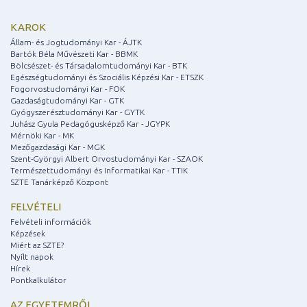
KAROK
Állam- és Jogtudományi Kar - ÁJTK
Bartók Béla Művészeti Kar - BBMK
Bölcsészet- és Társadalomtudományi Kar - BTK
Egészségtudományi és Szociális Képzési Kar - ETSZK
Fogorvostudományi Kar - FOK
Gazdaságtudományi Kar - GTK
Gyógyszerésztudományi Kar - GYTK
Juhász Gyula Pedagógusképző Kar - JGYPK
Mérnöki Kar - MK
Mezőgazdasági Kar - MGK
Szent-Györgyi Albert Orvostudományi Kar - SZAOK
Természettudományi és Informatikai Kar - TTIK
SZTE Tanárképző Központ
FELVÉTELI
Felvételi információk
Képzések
Miért az SZTE?
Nyílt napok
Hírek
Pontkalkulátor
AZ EGYETEMRŐL