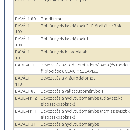
BAVÁL1-80
Buddhizmus
BAVÁL1-
Bolgár nyelv kezdőknek 2., Előfeltétel: Bolg...
109
BAVÁL1-
Bolgár nyelv kezdőknek 1.
108
BAVÁL1-
Bolgár nyelv haladóknak 1.
107
BABEVI1-1
Bevezetés az irodalomtudományba (és moder
filológiába), CSAK!!!!! SZLAVIS...
BAVÁL1-
Bevezetés a világirodalomba
118
BAVÁL1-83
Bevezetés a vallástudományba 1.
BABEVN1-2
Bevezetés a nyelvtudományba (Szlavisztika
alapszakosoknak)
BABEVN1-1
Bevezetés a nyelvtudományba (nem szlaviszti
alapszakosoknak)
BAVÁL1-31
Bevezetés a nyelvtudományba