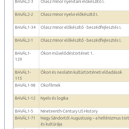
BAVÁL2-3
Olasz minor nyelvtani előkészítő I.
BAVÁL2-2
Olasz minor nyelvi előkészítő I.
BAVÁL1-34
Olasz minor előkészítő - beszédfejlesztés I.
BAVÁL2-1
Olasz minor előkészítő - beszédfejlesztés I.
BAVÁL1-
Ókori művelődéstörténet 1.
129
BAVÁL1-
Ókori és neolatin kultúrtörténeti előadások
115
BAVÁL1-98
Ökofilmek
BAVÁL1-12
Nyelv és logika
BAVÁL1-5
Nineteenth-Century US History
BAVÁL1-71
Nagy Sándortól Augustusig – a hellénizmus tör
és kultúrája