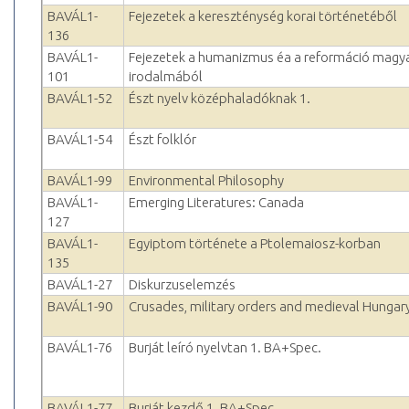
BAVÁL1-
Fejezetek a kereszténység korai történetéből
136
BAVÁL1-
Fejezetek a humanizmus éa a reformáció magy
101
irodalmából
BAVÁL1-52
Észt nyelv középhaladóknak 1.
BAVÁL1-54
Észt folklór
BAVÁL1-99
Environmental Philosophy
BAVÁL1-
Emerging Literatures: Canada
127
BAVÁL1-
Egyiptom története a Ptolemaiosz-korban
135
BAVÁL1-27
Diskurzuselemzés
BAVÁL1-90
Crusades, military orders and medieval Hungar
BAVÁL1-76
Burját leíró nyelvtan 1. BA+Spec.
BAVÁL1-77
Burját kezdő 1. BA+Spec.