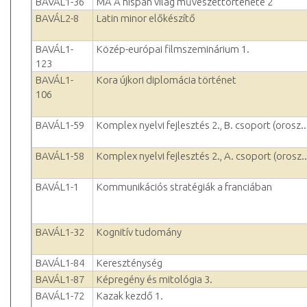
BAVÁL1-36
MA A hispán világ művészettörténete 2
BAVÁL2-8
Latin minor előkészítő
BAVÁL1-
Közép-európai filmszeminárium 1.
123
BAVÁL1-
Kora újkori diplomácia történet
106
BAVÁL1-59
Komplex nyelvi fejlesztés 2., B. csoport (orosz..
BAVÁL1-58
Komplex nyelvi fejlesztés 2., A. csoport (orosz..
BAVÁL1-1
Kommunikációs stratégiák a franciában
BAVÁL1-32
Kognitív tudomány
BAVÁL1-84
Kereszténység
BAVÁL1-87
Képregény és mitológia 3.
BAVÁL1-72
Kazak kezdő 1.