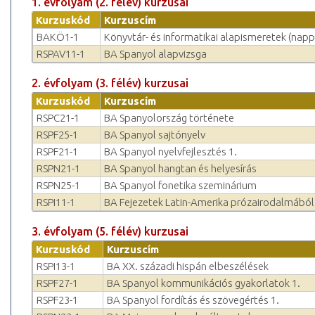
1. évfolyam (2. félév) kurzusai
Kurzuskód
Kurzuscím
BAKÖ1-1
Könyvtár- és informatikai alapismeretek (napp
RSPAV11-1
BA Spanyol alapvizsga
2. évfolyam (3. félév) kurzusai
Kurzuskód
Kurzuscím
RSPC21-1
BA Spanyolország története
RSPF25-1
BA Spanyol sajtónyelv
RSPF21-1
BA Spanyol nyelvfejlesztés 1.
RSPN21-1
BA Spanyol hangtan és helyesírás
RSPN25-1
BA Spanyol fonetika szeminárium
RSPI11-1
BA Fejezetek Latin-Amerika prózairodalmából
3. évfolyam (5. félév) kurzusai
Kurzuskód
Kurzuscím
RSPI13-1
BA XX. századi hispán elbeszélések
RSPF27-1
BA Spanyol kommunikációs gyakorlatok 1.
RSPF23-1
BA Spanyol fordítás és szövegértés 1.