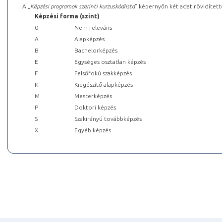
A „
Képzési programok szerinti kurzuskódlista
” képernyőn két adat rövidített
Képzési forma (szint)
0
Nem releváns
A
Alapképzés
B
Bachelorképzés
E
Egységes osztatlan képzés
F
Felsőfokú szakképzés
K
Kiegészítő alapképzés
M
Mesterképzés
P
Doktori képzés
S
Szakirányú továbbképzés
X
Egyéb képzés