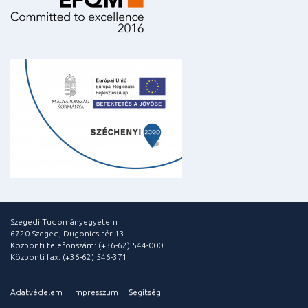
Szegedi Tudományegyetem
6720 Szeged, Dugonics tér 13.
Központi telefonszám: (+36-62) 544-000
Központi fax: (+36-62) 546-371
Adatvédelem
Impresszum
Segítség