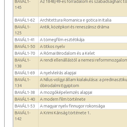
BAVÁL1-
Az 1848/49-es forradalom és szabadságharc t
145
BAVÁL1-62
Architettura Romanica e gotica in Italia
BAVÁL1-
Antik, középkori és reneszánsz dráma
125
BAVÁL1-41
A tömegfilm esztétikája
BAVÁL1-50
A titkos nyelv
BAVÁL1-70
A Római Birodalom és a Kelet
BAVÁL1-
A rendi ellenállástól a nemesi reformmozgalo
138
BAVÁL1-69
A nyelvleírás alapjai
BAVÁL1-
A Nílus-völgyi állam kialakulása: a predinasztik
134
óbirodalmi Egyiptom
BAVÁL1-38
A mozgóképelemzés alapjai
BAVÁL1-40
A modern film története
BAVÁL1-53
A magyar nyelv finnugor rokonsága
BAVÁL1-
A Krimi Kánság története 1.
142