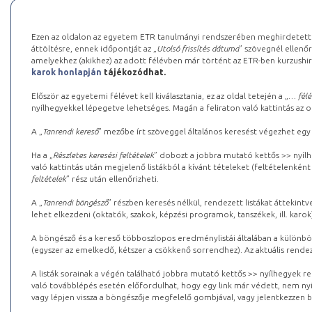
Ezen az oldalon az egyetem ETR tanulmányi rendszerében meghirdetett k
áttöltésre, ennek időpontját az „
Utolsó frissítés dátuma
” szövegnél ellenőr
amelyekhez (akikhez) az adott félévben már történt az ETR-ben kurzushi
karok honlapján
tájékozódhat.
Először az egyetemi félévet kell kiválasztania, ez az oldal tetején a „
… félé
nyílhegyekkel lépegetve lehetséges. Magán a feliraton való kattintás az old
A „
Tanrendi kereső
” mezőbe írt szöveggel általános keresést végezhet egy
Ha a „
Részletes keresési feltételek
” dobozt a jobbra mutató kettős >> nyílh
való kattintás után megjelenő listákból a kívánt tételeket (feltételenként
feltételek
” rész után ellenőrizheti.
A „
Tanrendi böngésző
” részben keresés nélkül, rendezett listákat áttekin
lehet elkezdeni (oktatók, szakok, képzési programok, tanszékek, ill. karok
A böngésző és a kereső többoszlopos eredménylistái általában a különböz
(egyszer az emelkedő, kétszer a csökkenő sorrendhez). Az aktuális rendez
A listák sorainak a végén található jobbra mutató kettős >> nyílhegyek r
való továbblépés esetén előfordulhat, hogy egy link már védett, nem nyi
vagy lépjen vissza a böngészője megfelelő gombjával, vagy jelentkezzen be