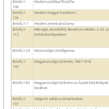
BAVÁL1-
Modern politikai filozófia
100
BAVÁL1-
Modern magyar irodalom I.
139
BAVÁL1-7
Modern American Drama
BAVÁL1-
Miki egér, atomfelhő, Benetton-reklám: A 20. s
113
története képekben
BAVÁL1-24
Mesterséges intelligencia
BAVÁL1-
Magyarország története, 1867-1918
143
BAVÁL1-82
Magyarország története az Árpád-házi királyok
korában
BAVÁL1-
Mágia és vallás a római korban
137