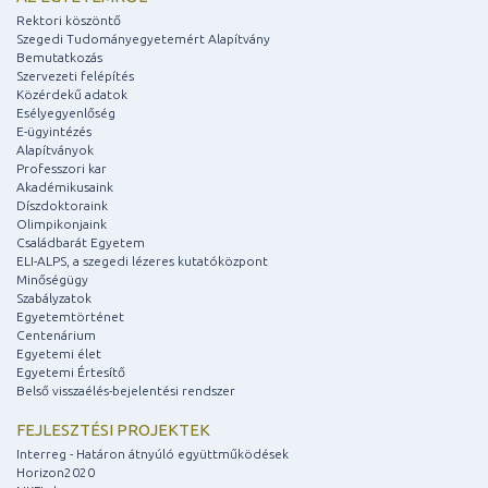
Rektori köszöntő
Szegedi Tudományegyetemért Alapítvány
Bemutatkozás
Szervezeti felépítés
Közérdekű adatok
Esélyegyenlőség
E-ügyintézés
Alapítványok
Professzori kar
Akadémikusaink
Díszdoktoraink
Olimpikonjaink
Családbarát Egyetem
ELI-ALPS, a szegedi lézeres kutatóközpont
Minőségügy
Szabályzatok
Egyetemtörténet
Centenárium
Egyetemi élet
Egyetemi Értesítő
Belső visszaélés-bejelentési rendszer
FEJLESZTÉSI PROJEKTEK
Interreg - Határon átnyúló együttműködések
Horizon2020