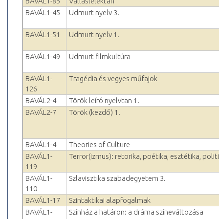
BAVÁL1-85
Valláslélektan
BAVÁL1-45
Udmurt nyelv 3.
BAVÁL1-51
Udmurt nyelv 1.
BAVÁL1-49
Udmurt filmkultúra
BAVÁL1-
Tragédia és vegyes műfajok
126
BAVÁL2-4
Török leíró nyelvtan 1.
BAVÁL2-7
Török (kezdő) 1.
BAVÁL1-4
Theories of Culture
BAVÁL1-
Terror(izmus): retorika, poétika, esztétika, polit
119
BAVÁL1-
Szlavisztika szabadegyetem 3.
110
BAVÁL1-17
Szintaktikai alapfogalmak
BAVÁL1-
Színház a határon: a dráma színeváltozása