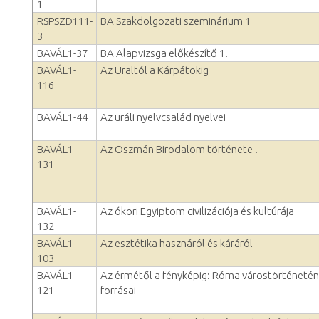
1
RSPSZD111-
BA Szakdolgozati szeminárium 1
3
BAVÁL1-37
BA Alapvizsga előkészítő 1.
BAVÁL1-
Az Uraltól a Kárpátokig
116
BAVÁL1-44
Az uráli nyelvcsalád nyelvei
BAVÁL1-
Az Oszmán Birodalom története .
131
BAVÁL1-
Az ókori Egyiptom civilizációja és kultúrája
132
BAVÁL1-
Az esztétika hasznáról és káráról
103
BAVÁL1-
Az érmétől a fényképig: Róma várostörténetén
121
forrásai