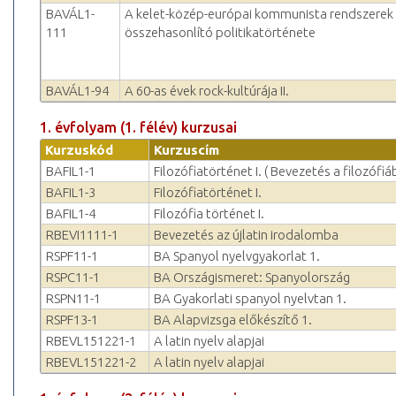
BAVÁL1-
A kelet-közép-európai kommunista rendszerek
111
összehasonlító politikatörténete
BAVÁL1-94
A 60-as évek rock-kultúrája II.
1. évfolyam (1. félév) kurzusai
Kurzuskód
Kurzuscím
BAFIL1-1
Filozófiatörténet I. ( Bevezetés a filozófiá
BAFIL1-3
Filozófiatörténet I.
BAFIL1-4
Filozófia történet I.
RBEVI1111-1
Bevezetés az újlatin irodalomba
RSPF11-1
BA Spanyol nyelvgyakorlat 1.
RSPC11-1
BA Országismeret: Spanyolország
RSPN11-1
BA Gyakorlati spanyol nyelvtan 1.
RSPF13-1
BA Alapvizsga előkészítő 1.
RBEVL151221-1
A latin nyelv alapjai
RBEVL151221-2
A latin nyelv alapjai