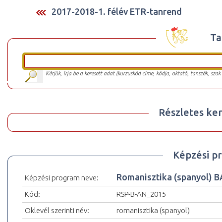
2017-2018-1. félév ETR-tanrend
Ta
Kérjük, írja be a keresett adat (kurzuskód címe, kódja, oktató, tanszék, szak
Részletes ker
Képzési p
Romanisztika (spanyol) 
Képzési program neve:
Kód:
RSP-B-AN_2015
Oklevél szerinti név:
romanisztika (spanyol)