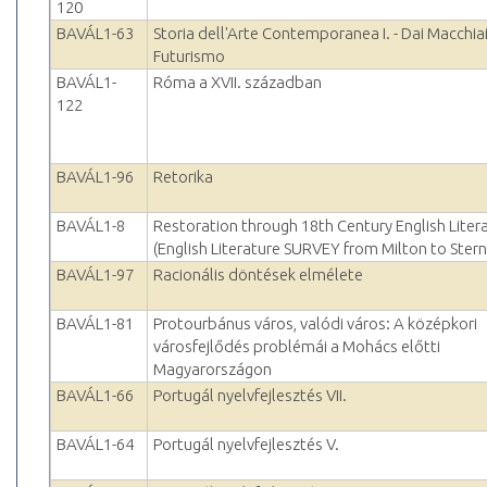
120
BAVÁL1-63
Storia dell'Arte Contemporanea I. - Dai Macchiai
Futurismo
BAVÁL1-
Róma a XVII. században
122
BAVÁL1-96
Retorika
BAVÁL1-8
Restoration through 18th Century English Liter
(English Literature SURVEY from Milton to Stern
BAVÁL1-97
Racionális döntések elmélete
BAVÁL1-81
Protourbánus város, valódi város: A középkori
városfejlődés problémái a Mohács előtti
Magyarországon
BAVÁL1-66
Portugál nyelvfejlesztés VII.
BAVÁL1-64
Portugál nyelvfejlesztés V.