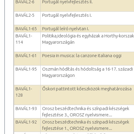
BAVÁL2-6
Portugál nyelvfejlesztés II.
BAVÁL2-5
Portugál nyelvfejlesztés I.
BAVÁL1-65
Portugál leíró nyelvtan I.
BAVÁL1-
Politika,ideológia és egyházak a Horthy-korszak
114
Magyarországán
BAVÁL1-61
Poesia in musica: la canzone italiana oggi
BAVÁL1-95
Oszmán hódítás és hódoltság a 16-17. századi
Magyarországon
BAVÁL1-
Őskori pattintott kőeszközök meghatározása
128
BAVÁL1-93
Orosz beszédtechnika és színpadi készségek
fejlesztése 3., OROSZ nyelvismere...
BAVÁL1-92
Orosz beszédtechnika és színpadi készségek
fejlesztése 1., OROSZ nyelvismere...