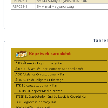
RSPN23-1
BA Mai spanyol nyelvváltozatok
RSPC23-1
BA A mai Magyarország
Tanre
Képzések karonként
ÁJTK Állam- és Jogtudományi Kar
ÁJTK-KT Állam- és Jogtudományi Kar Kecskemét
ÁOK Általános Orvostudományi Kar
ÁOK-Külföldi Hallgatók Titkársága
BTK Bölcsészettudományi Kar
BTK-BMI Budapest Média Intézet
ETSZK Egészségtudományi és Szociális Képzési Kar
FOK Fogorvostudományi Kar
FOK-K Külföldi Hallgatók