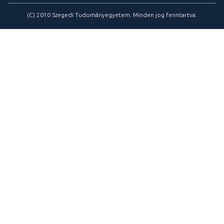
(C) 2010 Szegedi Tudományegyetem. Minden jog fenntartva.