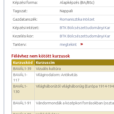
Képzési forma:
Alapképzés (BA/BSc)
Tagozat:
Nappali
Gazdatanszék:
Romanisztika Intézet
Képzési intézet:
BTK Bölcsészettudományi Kar
Kezelési kör:
BTK Bölcsészettudományi Kar
Tanterv:
megtekint
Félévhez nem kötött kurzusok
Kurzuskód
Kurzuscím
BAVÁL1-39
Vizuális kultúra
BAVÁL1-
Világirodalom: Antikvitás
117
BAVÁL1-
Világháborútól világháborúig (Európa 1914-194
130
BAVÁL1-91
Vándormondák a középkori forrásokban (oszta