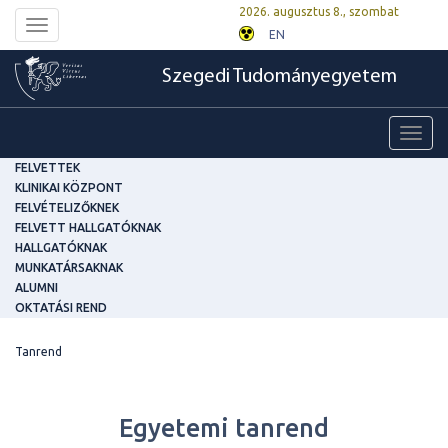
2026. augusztus 8., szombat
Toggle
EN
navigation
Szegedi Tudományegyetem
Toggl
navig
FELVETTEK
KLINIKAI KÖZPONT
FELVÉTELIZŐKNEK
FELVETT HALLGATÓKNAK
HALLGATÓKNAK
MUNKATÁRSAKNAK
ALUMNI
OKTATÁSI REND
Tanrend
Egyetemi tanrend