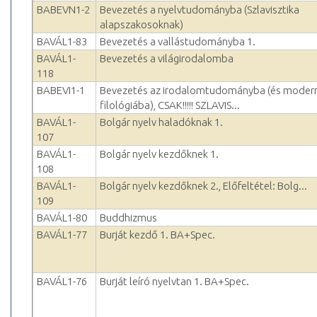
BABEVN1-2
Bevezetés a nyelvtudományba (Szlavisztika
alapszakosoknak)
BAVÁL1-83
Bevezetés a vallástudományba 1.
BAVÁL1-
Bevezetés a világirodalomba
118
BABEVI1-1
Bevezetés az irodalomtudományba (és moder
filológiába), CSAK!!!!! SZLAVIS...
BAVÁL1-
Bolgár nyelv haladóknak 1.
107
BAVÁL1-
Bolgár nyelv kezdőknek 1.
108
BAVÁL1-
Bolgár nyelv kezdőknek 2., Előfeltétel: Bolg...
109
BAVÁL1-80
Buddhizmus
BAVÁL1-77
Burját kezdő 1. BA+Spec.
BAVÁL1-76
Burját leíró nyelvtan 1. BA+Spec.