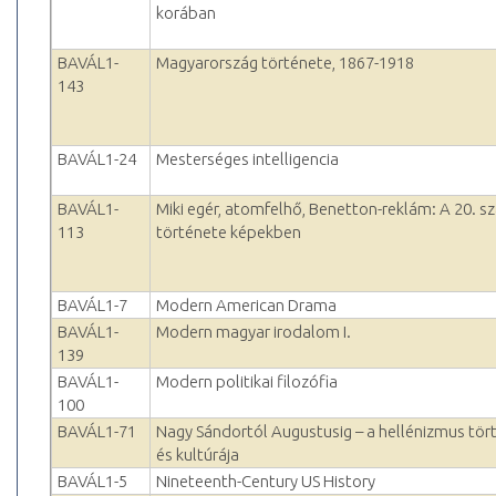
korában
BAVÁL1-
Magyarország története, 1867-1918
143
BAVÁL1-24
Mesterséges intelligencia
BAVÁL1-
Miki egér, atomfelhő, Benetton-reklám: A 20. s
113
története képekben
BAVÁL1-7
Modern American Drama
BAVÁL1-
Modern magyar irodalom I.
139
BAVÁL1-
Modern politikai filozófia
100
BAVÁL1-71
Nagy Sándortól Augustusig – a hellénizmus tör
és kultúrája
BAVÁL1-5
Nineteenth-Century US History