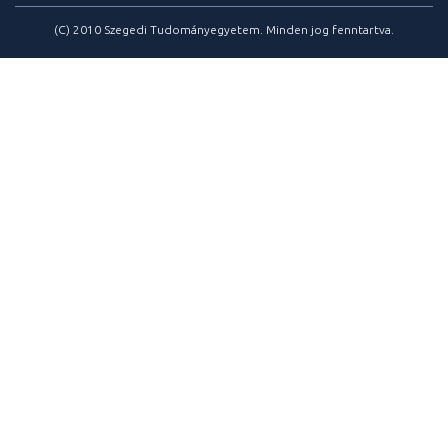
(C) 2010 Szegedi Tudományegyetem. Minden jog fenntartva.