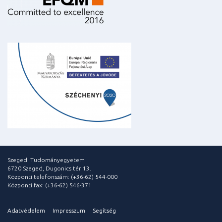
Szegedi Tudományegyetem
6720 Szeged, Dugonics tér 13.
Központi telefonszám: (+36-62) 544-000
Központi fax: (+36-62) 546-371
Adatvédelem
Impresszum
Segítség