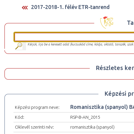
2017-2018-1. félév ETR-tanrend
Ta
Kérjük, írja be a keresett adat (kurzuskód címe, kódja, oktató, tanszék, szak
Részletes ker
Képzési p
Romanisztika (spanyol) 
Képzési program neve:
Kód:
RSP-B-AN_2015
Oklevél szerinti név:
romanisztika (spanyol)