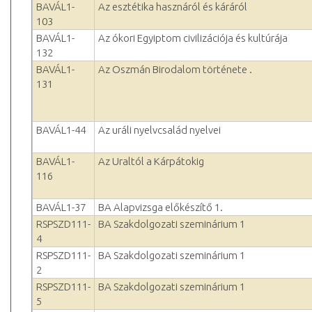
BAVÁL1-
Az esztétika hasznáról és káráról
103
BAVÁL1-
Az ókori Egyiptom civilizációja és kultúrája
132
BAVÁL1-
Az Oszmán Birodalom története .
131
BAVÁL1-44
Az uráli nyelvcsalád nyelvei
BAVÁL1-
Az Uraltól a Kárpátokig
116
BAVÁL1-37
BA Alapvizsga előkészítő 1.
RSPSZD111-
BA Szakdolgozati szeminárium 1
4
RSPSZD111-
BA Szakdolgozati szeminárium 1
2
RSPSZD111-
BA Szakdolgozati szeminárium 1
5