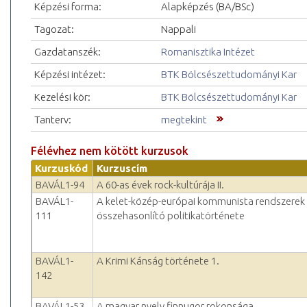
Képzési forma:
Alapképzés (BA/BSc)
Tagozat:
Nappali
Gazdatanszék:
Romanisztika Intézet
Képzési intézet:
BTK Bölcsészettudományi Kar
Kezelési kör:
BTK Bölcsészettudományi Kar
Tanterv:
megtekint
Félévhez nem kötött kurzusok
Kurzuskód
Kurzuscím
BAVÁL1-94
A 60-as évek rock-kultúrája II.
BAVÁL1-
A kelet-közép-európai kommunista rendszerek
111
összehasonlító politikatörténete
BAVÁL1-
A Krimi Kánság története 1.
142
BAVÁL1-53
A magyar nyelv finnugor rokonsága