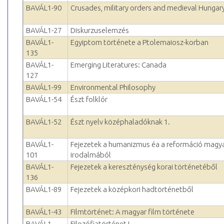
BAVÁL1-90
Crusades, military orders and medieval Hungar
BAVÁL1-27
Diskurzuselemzés
BAVÁL1-
Egyiptom története a Ptolemaiosz-korban
135
BAVÁL1-
Emerging Literatures: Canada
127
BAVÁL1-99
Environmental Philosophy
BAVÁL1-54
Észt folklór
BAVÁL1-52
Észt nyelv középhaladóknak 1.
BAVÁL1-
Fejezetek a humanizmus éa a reformáció magy
101
irodalmából
BAVÁL1-
Fejezetek a kereszténység korai történetéből
136
BAVÁL1-89
Fejezetek a középkori hadtörténetből
BAVÁL1-43
Filmtörténet: A magyar film története
BAVÁL1-
Filozófiatörténet I.