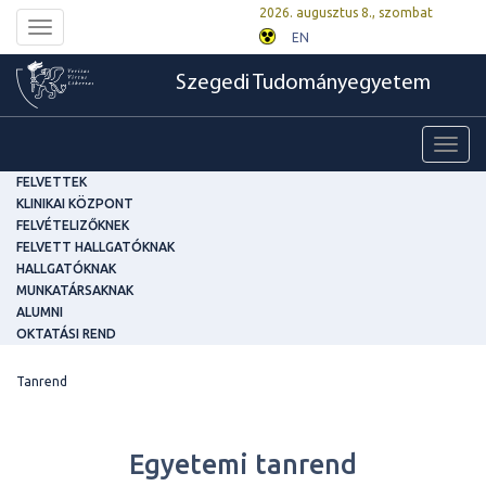
2026. augusztus 8., szombat
Toggle
EN
navigation
Szegedi Tudományegyetem
Toggl
navig
FELVETTEK
KLINIKAI KÖZPONT
FELVÉTELIZŐKNEK
FELVETT HALLGATÓKNAK
HALLGATÓKNAK
MUNKATÁRSAKNAK
ALUMNI
OKTATÁSI REND
Tanrend
Egyetemi tanrend