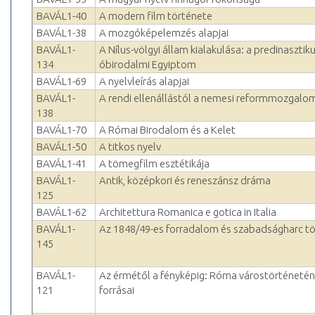
BAVÁL1-40
A modern film története
BAVÁL1-38
A mozgóképelemzés alapjai
BAVÁL1-
A Nílus-völgyi állam kialakulása: a predinasztik
134
óbirodalmi Egyiptom
BAVÁL1-69
A nyelvleírás alapjai
BAVÁL1-
A rendi ellenállástól a nemesi reformmozgalo
138
BAVÁL1-70
A Római Birodalom és a Kelet
BAVÁL1-50
A titkos nyelv
BAVÁL1-41
A tömegfilm esztétikája
BAVÁL1-
Antik, középkori és reneszánsz dráma
125
BAVÁL1-62
Architettura Romanica e gotica in Italia
BAVÁL1-
Az 1848/49-es forradalom és szabadságharc t
145
BAVÁL1-
Az érmétől a fényképig: Róma várostörténetén
121
forrásai