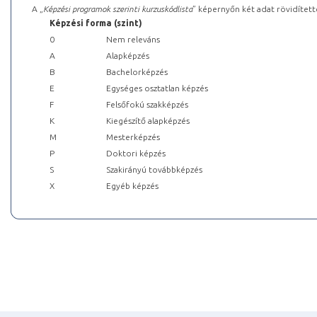
A „
Képzési programok szerinti kurzuskódlista
” képernyőn két adat rövidített
Képzési forma (szint)
0
Nem releváns
A
Alapképzés
B
Bachelorképzés
E
Egységes osztatlan képzés
F
Felsőfokú szakképzés
K
Kiegészítő alapképzés
M
Mesterképzés
P
Doktori képzés
S
Szakirányú továbbképzés
X
Egyéb képzés