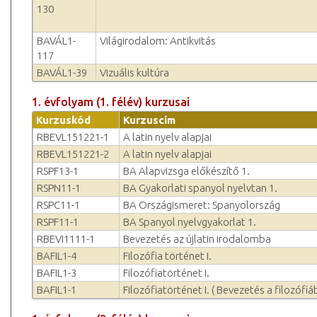
130
BAVÁL1-
Világirodalom: Antikvitás
117
BAVÁL1-39
Vizuális kultúra
1. évfolyam (1. félév) kurzusai
Kurzuskód
Kurzuscím
RBEVL151221-1
A latin nyelv alapjai
RBEVL151221-2
A latin nyelv alapjai
RSPF13-1
BA Alapvizsga előkészítő 1.
RSPN11-1
BA Gyakorlati spanyol nyelvtan 1.
RSPC11-1
BA Országismeret: Spanyolország
RSPF11-1
BA Spanyol nyelvgyakorlat 1.
RBEVI1111-1
Bevezetés az újlatin irodalomba
BAFIL1-4
Filozófia történet I.
BAFIL1-3
Filozófiatörténet I.
BAFIL1-1
Filozófiatörténet I. ( Bevezetés a filozófiá