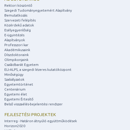
Rektori köszöntő
Szegedi Tudományegyetemért Alapítvány
Bemutatkozás
Szervezeti felépítés
Közérdekű adatok
Esélyegyenlőség
E-ügyintézés
Alapítványok
Professzori kar
Akadémikusaink
Díszdoktoraink
Olimpikonjaink
Családbarát Egyetem
ELI-ALPS, a szegedi lézeres kutatóközpont
Minőségügy
Szabályzatok
Egyetemtörténet
Centenárium
Egyetemi élet
Egyetemi Értesítő
Belső visszaélés-bejelentési rendszer
FEJLESZTÉSI PROJEKTEK
Interreg - Határon átnyúló együttműködések
Horizon2020