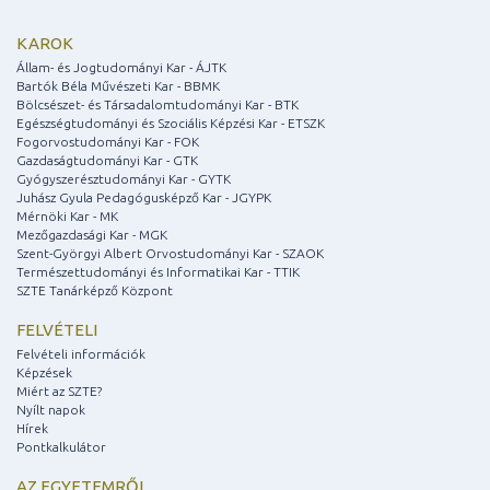
KAROK
Állam- és Jogtudományi Kar - ÁJTK
Bartók Béla Művészeti Kar - BBMK
Bölcsészet- és Társadalomtudományi Kar - BTK
Egészségtudományi és Szociális Képzési Kar - ETSZK
Fogorvostudományi Kar - FOK
Gazdaságtudományi Kar - GTK
Gyógyszerésztudományi Kar - GYTK
Juhász Gyula Pedagógusképző Kar - JGYPK
Mérnöki Kar - MK
Mezőgazdasági Kar - MGK
Szent-Györgyi Albert Orvostudományi Kar - SZAOK
Természettudományi és Informatikai Kar - TTIK
SZTE Tanárképző Központ
FELVÉTELI
Felvételi információk
Képzések
Miért az SZTE?
Nyílt napok
Hírek
Pontkalkulátor
AZ EGYETEMRŐL