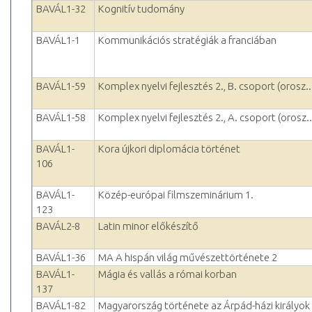
BAVÁL1-32
Kognitív tudomány
BAVÁL1-1
Kommunikációs stratégiák a franciában
BAVÁL1-59
Komplex nyelvi fejlesztés 2., B. csoport (orosz..
BAVÁL1-58
Komplex nyelvi fejlesztés 2., A. csoport (orosz..
BAVÁL1-
Kora újkori diplomácia történet
106
BAVÁL1-
Közép-európai filmszeminárium 1.
123
BAVÁL2-8
Latin minor előkészítő
BAVÁL1-36
MA A hispán világ művészettörténete 2
BAVÁL1-
Mágia és vallás a római korban
137
BAVÁL1-82
Magyarország története az Árpád-házi királyok