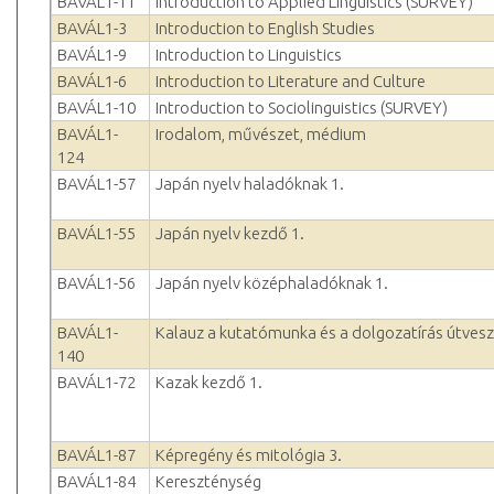
BAVÁL1-11
Introduction to Applied Linguistics (SURVEY)
BAVÁL1-3
Introduction to English Studies
BAVÁL1-9
Introduction to Linguistics
BAVÁL1-6
Introduction to Literature and Culture
BAVÁL1-10
Introduction to Sociolinguistics (SURVEY)
BAVÁL1-
Irodalom, művészet, médium
124
BAVÁL1-57
Japán nyelv haladóknak 1.
BAVÁL1-55
Japán nyelv kezdő 1.
BAVÁL1-56
Japán nyelv középhaladóknak 1.
BAVÁL1-
Kalauz a kutatómunka és a dolgozatírás útves
140
BAVÁL1-72
Kazak kezdő 1.
BAVÁL1-87
Képregény és mitológia 3.
BAVÁL1-84
Kereszténység