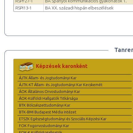
RSPF27-1
BA Spanyol kommunikációs gyakorlatok 1.
RSPI13-1
BA XX. századi hispán elbeszélések
Tanre
Képzések karonként
ÁJTK Állam- és Jogtudományi Kar
ÁJTK-KT Állam- és Jogtudományi Kar Kecskemét
ÁOK Általános Orvostudományi Kar
ÁOK-Külföldi Hallgatók Titkársága
BTK Bölcsészettudományi Kar
BTK-BMI Budapest Média Intézet
ETSZK Egészségtudományi és Szociális Képzési Kar
FOK Fogorvostudományi Kar
FOK-K Külföldi Hallgatók