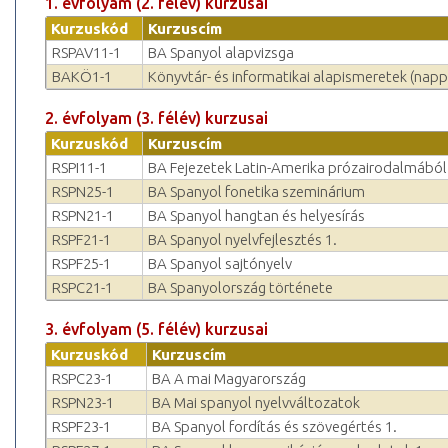
1. évfolyam (2. félév) kurzusai
Kurzuskód
Kurzuscím
RSPAV11-1
BA Spanyol alapvizsga
BAKÖ1-1
Könyvtár- és informatikai alapismeretek (napp
2. évfolyam (3. félév) kurzusai
Kurzuskód
Kurzuscím
RSPI11-1
BA Fejezetek Latin-Amerika prózairodalmából
RSPN25-1
BA Spanyol fonetika szeminárium
RSPN21-1
BA Spanyol hangtan és helyesírás
RSPF21-1
BA Spanyol nyelvfejlesztés 1.
RSPF25-1
BA Spanyol sajtónyelv
RSPC21-1
BA Spanyolország története
3. évfolyam (5. félév) kurzusai
Kurzuskód
Kurzuscím
RSPC23-1
BA A mai Magyarország
RSPN23-1
BA Mai spanyol nyelvváltozatok
RSPF23-1
BA Spanyol fordítás és szövegértés 1.