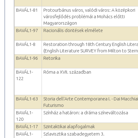
BAVÁL1-81
Protourbánus város, valódi város: A középkori
városfejlődés problémái a Mohács előtti
Magyarországon
BAVÁL1-97
Racionális döntések elmélete
BAVÁL1-8
Restoration through 18th Century English Liter
(English Literature SURVEY from Milton to Stern
BAVÁL1-96
Retorika
BAVÁL1-
Róma a XVII. században
122
BAVÁL1-63
Storia dell'Arte Contemporanea I. - Dai Macchiai
Futurismo
BAVÁL1-
Színház a határon: a dráma színeváltozása
120
BAVÁL1-17
Szintaktikai alapfogalmak
BAVÁL1-
Szlavisztika szabadegyetem 3.