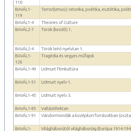
110
BAVÁL1-
Terror(izmus): retorika, poétika, esztétika, polit
119
BAVÁL1-4
Theories of Culture
BAVÁL2-7
Török (kezdő) 1.
BAVÁL2-4
Török leíró nyelvtan 1.
BAVÁL1-
Tragédia és vegyes műfajok
126
BAVÁL1-49
Udmurt filmkultúra
BAVÁL1-51
Udmurt nyelv 1.
BAVÁL1-45
Udmurt nyelv 3.
BAVÁL1-85
Valláslélektan
BAVÁL1-91
Vándormondák a középkori forrásokban (oszta
BAVÁL1-
Világháborútól világháborúig (Európa 1914-194