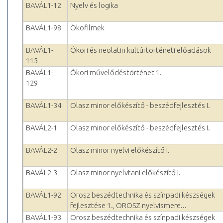
BAVÁL1-12
Nyelv és logika
BAVÁL1-98
Ökofilmek
BAVÁL1-
Ókori és neolatin kultúrtörténeti előadások
115
BAVÁL1-
Ókori művelődéstörténet 1.
129
BAVÁL1-34
Olasz minor előkészítő - beszédfejlesztés I.
BAVÁL2-1
Olasz minor előkészítő - beszédfejlesztés I.
BAVÁL2-2
Olasz minor nyelvi előkészítő I.
BAVÁL2-3
Olasz minor nyelvtani előkészítő I.
BAVÁL1-92
Orosz beszédtechnika és színpadi készségek
fejlesztése 1., OROSZ nyelvismere...
BAVÁL1-93
Orosz beszédtechnika és színpadi készségek