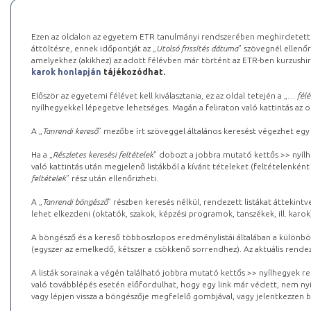
Ezen az oldalon az egyetem ETR tanulmányi rendszerében meghirdetett k
áttöltésre, ennek időpontját az „
Utolsó frissítés dátuma
” szövegnél ellenőr
amelyekhez (akikhez) az adott félévben már történt az ETR-ben kurzushi
karok honlapján
tájékozódhat.
Először az egyetemi félévet kell kiválasztania, ez az oldal tetején a „
… félé
nyílhegyekkel lépegetve lehetséges. Magán a feliraton való kattintás az old
A „
Tanrendi kereső
” mezőbe írt szöveggel általános keresést végezhet egy
Ha a „
Részletes keresési feltételek
” dobozt a jobbra mutató kettős >> nyílh
való kattintás után megjelenő listákból a kívánt tételeket (feltételenként
feltételek
” rész után ellenőrizheti.
A „
Tanrendi böngésző
” részben keresés nélkül, rendezett listákat áttekin
lehet elkezdeni (oktatók, szakok, képzési programok, tanszékek, ill. karok
A böngésző és a kereső többoszlopos eredménylistái általában a különböz
(egyszer az emelkedő, kétszer a csökkenő sorrendhez). Az aktuális rendez
A listák sorainak a végén található jobbra mutató kettős >> nyílhegyek r
való továbblépés esetén előfordulhat, hogy egy link már védett, nem nyi
vagy lépjen vissza a böngészője megfelelő gombjával, vagy jelentkezzen be