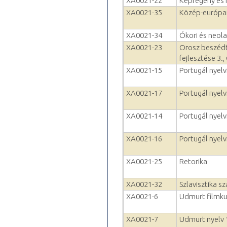
XA0021-22
Képregény és 
XA0021-35
Közép-európai
XA0021-34
Ókori és neola
XA0021-23
Orosz beszédt
fejlesztése 3.
XA0021-15
Portugál nyelvf
XA0021-17
Portugál nyelvf
XA0021-14
Portugál nyelv
XA0021-16
Portugál nyelvf
XA0021-25
Retorika
XA0021-32
Szlavisztika 
XA0021-6
Udmurt filmku
XA0021-7
Udmurt nyelv 