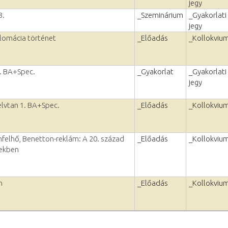
jegy
3.
_Szeminárium
_Gyakorlati
jegy
plomácia történet
_Előadás
_Kollokviu
1. BA+Spec.
_Gyakorlat
_Gyakorlati
jegy
yelvtan 1. BA+Spec.
_Előadás
_Kollokviu
mfelhő, Benetton-reklám: A 20. század
_Előadás
_Kollokviu
pekben
n
_Előadás
_Kollokviu