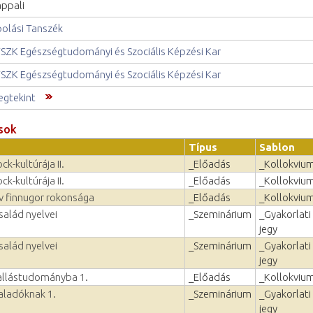
ppali
olási Tanszék
SZK Egészségtudományi és Szociális Képzési Kar
SZK Egészségtudományi és Szociális Képzési Kar
gtekint
sok
Típus
Sablon
ck-kultúrája II.
_Előadás
_Kollokviu
ck-kultúrája II.
_Előadás
_Kollokviu
v finnugor rokonsága
_Előadás
_Kollokviu
család nyelvei
_Szeminárium
_Gyakorlati
jegy
család nyelvei
_Szeminárium
_Gyakorlati
jegy
allástudományba 1.
_Előadás
_Kollokviu
aladóknak 1.
_Szeminárium
_Gyakorlati
jegy