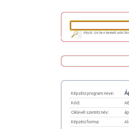
Kérjük, írja be a keresett adat (k
Á
Képzési program neve:
Kód:
AB
Oklevél szerinti név:
áp
Képzési forma:
Al