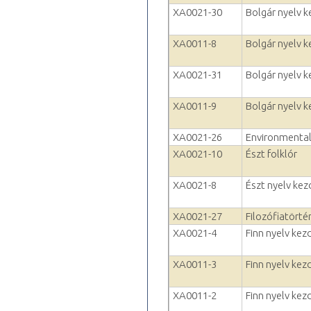
XA0021-30
Bolgár nyelv 
XA0011-8
Bolgár nyelv 
XA0021-31
Bolgár nyelv ke
XA0011-9
Bolgár nyelv ke
XA0021-26
Environmental
XA0021-10
Észt folklór
XA0021-8
Észt nyelv kez
XA0021-27
Filozófiatörtén
XA0021-4
Finn nyelv kez
XA0011-3
Finn nyelv kez
XA0011-2
Finn nyelv kez