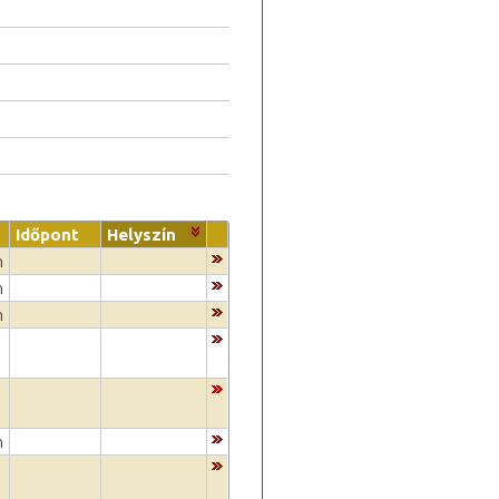
Időpont
Helyszín
m
m
m
m