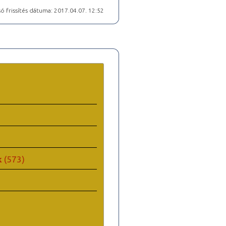
ó frissítés dátuma: 2017.04.07. 12:52
k
(573)