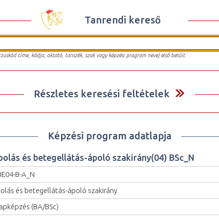
Tanrendi kereső
urzuskód címe, kódja, oktató, tanszék, szak vagy képzési program neve) első betűit.
Részletes keresési feltételek
Képzési program adatlapja
polás és betegellátás-ápoló szakirány(04) BSc_N
E04-B-A_N
olás és betegellátás-ápoló szakirány
apképzés (BA/BSc)