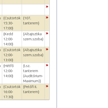
m
{Csütörtök
{107.
15:30-
tanterem}
17:00}
{Kedd
{Altajisztika
12:00-
szem.szoba}
14:00}
m
{Csütörtök
{Altajisztika
12:00-
szem.szoba}
13:00}
m
{Hétfő
{I.sz.
12:00-
tanterem
14:00}
(Auditórium-
Maximum)}
m
{Csütörtök
{Petőfi II.
16:00-
tanterem}
17:30}