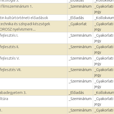
mitológia 3.
_Előadás
_Kollokviu
 filmszeminárium 1.
_Szeminárium
_Gyakorlati
jegy
tin kultúrtörténeti előadások
_Előadás
_Kollokviu
echnika és színpadi készségek
_Gyakorlat
_Gyakorlati
, OROSZ nyelvismere...
jegy
ejlesztés I.
_Szeminárium
_Gyakorlati
jegy
ejlesztés II.
_Szeminárium
_Gyakorlati
jegy
fejlesztés V.
_Szeminárium
_Gyakorlati
jegy
ejlesztés VII.
_Szeminárium
_Gyakorlati
jegy
_Szeminárium
_Gyakorlati
jegy
szabadegyetem 3.
_Előadás
_Kollokviu
ltúra
_Szeminárium
_Gyakorlati
jegy
1.
_Szeminárium
_Gyakorlati