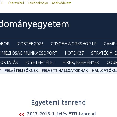
ZTE
Észrevétel
Telefonkönyv
Adatvédelem
udományegyetem
ZOBOR
ICOSTEE 2026
CRYOEMWORKSHOP LP
CAMPU
I MÉLTÓSÁG MUNKACSOPORT
HOTDK37
STRATÉGIAI 
OKTATÁS
EGYETEMI ÉLET
HÍREK, ESEMÉNYEK
COUR
T
FELVÉTELIZŐKNEK
FELVETT HALLGATÓKNAK
HALLGATÓKN
Egyetemi tanrend
2017-2018-1. félév ETR-tanrend