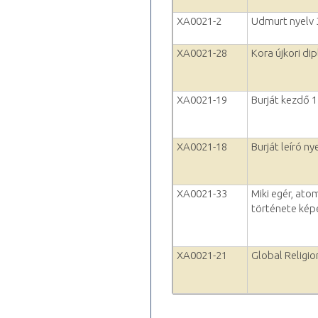
XA0021-2
Udmurt nyelv 
XA0021-28
Kora újkori di
XA0021-19
Burját kezdő 
XA0021-18
Burját leíró n
XA0021-33
Miki egér, ato
története ké
XA0021-21
Global Religio