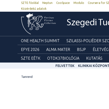
SZTE főoldal
Neptun
CooSpace
Modulo
Coursera for S
Közérdekű adatok
Szegedi T
ONE HEALTH SUMMIT
SZILASSI-POLIÉDER S
EFYE 2026
ALMA MATER
BSJP
ÉLETVÉG
SZTE EÉTK
OTDK37BIOLÓGIA
KUTATÁS
FELVETTEK
KLINIKAI KÖZPON
Tanrend