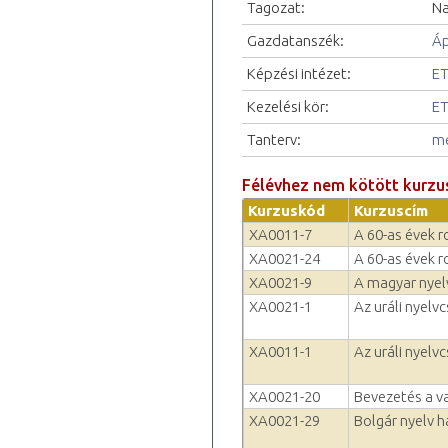
Tagozat:
Na
Gazdatanszék:
Áp
Képzési intézet:
ET
Kezelési kör:
ET
Tanterv:
me
Félévhez nem kötött kurzu
Kurzuskód
Kurzuscím
XA0011-7
A 60-as évek ro
XA0021-24
A 60-as évek ro
XA0021-9
A magyar nyel
XA0021-1
Az uráli nyelv
XA0011-1
Az uráli nyelv
XA0021-20
Bevezetés a v
XA0021-29
Bolgár nyelv h