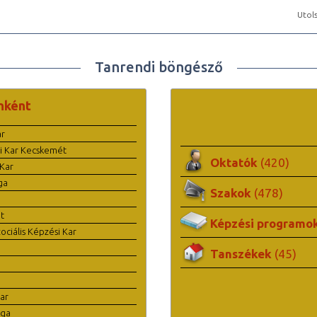
Utols
Tanrendi böngésző
nként
ar
i Kar Kecskemét
Oktatók
(420)
Kar
ga
Szakok
(478)
t
Képzési programo
ciális Képzési Kar
Tanszékek
(45)
ar
ága