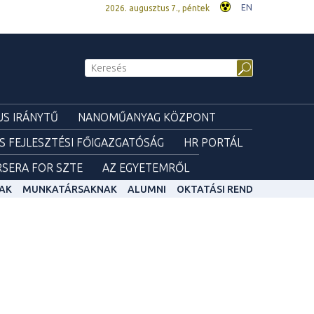
EN
2026. augusztus 7., péntek
S IRÁNYTŰ
NANOMŰANYAG KÖZPONT
ÉS FEJLESZTÉSI FŐIGAZGATÓSÁG
HR PORTÁL
SERA FOR SZTE
AZ EGYETEMRŐL
AK
MUNKATÁRSAKNAK
ALUMNI
OKTATÁSI REND