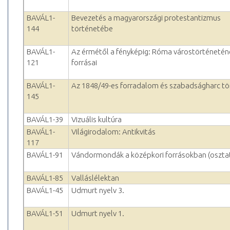
BAVÁL1-
Bevezetés a magyarországi protestantizmus
144
történetébe
BAVÁL1-
Az érmétől a fényképig: Róma várostörténetén
121
forrásai
BAVÁL1-
Az 1848/49-es forradalom és szabadságharc tö
145
BAVÁL1-39
Vizuális kultúra
BAVÁL1-
Világirodalom: Antikvitás
117
BAVÁL1-91
Vándormondák a középkori forrásokban (oszta
BAVÁL1-85
Valláslélektan
BAVÁL1-45
Udmurt nyelv 3.
BAVÁL1-51
Udmurt nyelv 1.