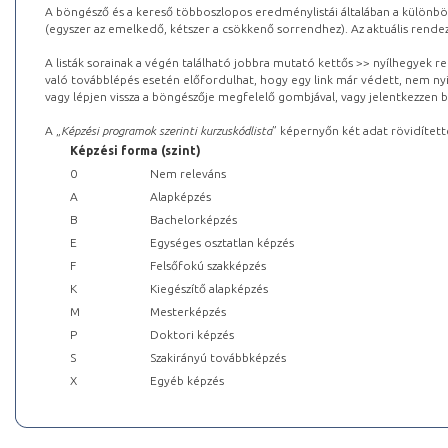
A böngésző és a kereső többoszlopos eredménylistái általában a különböz
(egyszer az emelkedő, kétszer a csökkenő sorrendhez). Az aktuális rendez
A listák sorainak a végén található jobbra mutató kettős >> nyílhegyek r
való továbblépés esetén előfordulhat, hogy egy link már védett, nem nyi
vagy lépjen vissza a böngészője megfelelő gombjával, vagy jelentkezzen be
A „
Képzési programok szerinti kurzuskódlista
” képernyőn két adat rövidített
Képzési forma (szint)
0
Nem releváns
A
Alapképzés
B
Bachelorképzés
E
Egységes osztatlan képzés
F
Felsőfokú szakképzés
K
Kiegészítő alapképzés
M
Mesterképzés
P
Doktori képzés
S
Szakirányú továbbképzés
X
Egyéb képzés