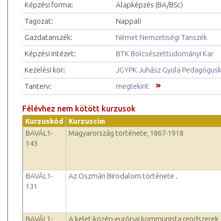
Képzési forma:
Alapképzés (BA/BSc)
Tagozat:
Nappali
Gazdatanszék:
Német Nemzetiségi Tanszék
Képzési intézet:
BTK Bölcsészettudományi Kar
Kezelési kör:
JGYPK Juhász Gyula Pedagógus
Tanterv:
megtekint
Félévhez nem kötött kurzusok
Kurzuskód
Kurzuscím
BAVÁL1-
Magyarország története, 1867-1918
143
BAVÁL1-
Az Oszmán Birodalom története .
131
BAVÁL1-
A kelet-közép-európai kommunista rendszerek