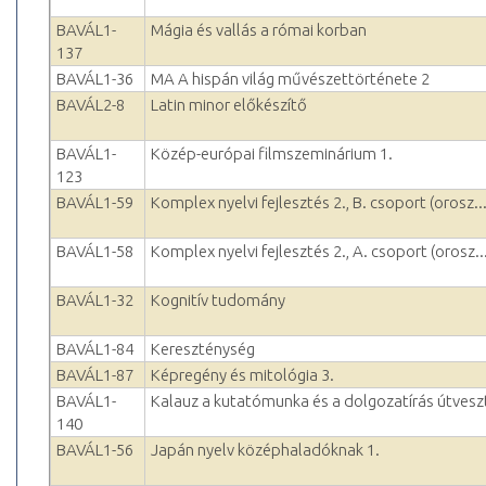
BAVÁL1-
Mágia és vallás a római korban
137
BAVÁL1-36
MA A hispán világ művészettörténete 2
BAVÁL2-8
Latin minor előkészítő
BAVÁL1-
Közép-európai filmszeminárium 1.
123
BAVÁL1-59
Komplex nyelvi fejlesztés 2., B. csoport (orosz..
BAVÁL1-58
Komplex nyelvi fejlesztés 2., A. csoport (orosz..
BAVÁL1-32
Kognitív tudomány
BAVÁL1-84
Kereszténység
BAVÁL1-87
Képregény és mitológia 3.
BAVÁL1-
Kalauz a kutatómunka és a dolgozatírás útvesz
140
BAVÁL1-56
Japán nyelv középhaladóknak 1.