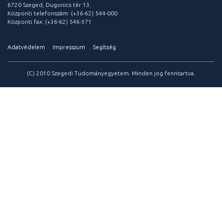
6720 Szeged, Dugonics tér 13.
Központi telefonszám: (+36-62) 544-000
Központi fax: (+36-62) 546-371
Adatvédelem
Impresszum
Segítség
(C) 2010 Szegedi Tudományegyetem. Minden jog fenntartva.