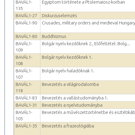
BAVÁL1-
Egyiptom története a Ptolemaiosz-korban
135
BAVÁL1-27
Diskurzuselemzés
BAVÁL1-90
Crusades, military orders and medieval Hungar
BAVÁL1-80
Buddhizmus
BAVÁL1-
Bolgár nyelv kezdőknek 2., Előfeltétel: Bolg...
109
BAVÁL1-
Bolgár nyelv kezdőknek 1.
108
BAVÁL1-
Bolgár nyelv haladóknak 1.
107
BAVÁL1-
Bevezetés a világirodalomba
118
BAVÁL1-83
Bevezetés a vallástudományba 1.
BAVÁL1-31
Bevezetés a nyelvtudományba
BAVÁL1-
Bevezetés a művészettörténetbe és esztétiká
105
BAVÁL1-35
Bevezetés a frazeológiába