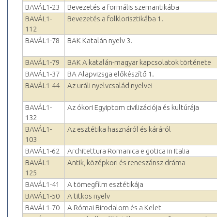
BAVÁL1-23
Bevezetés a formális szemantikába
BAVÁL1-
Bevezetés a folklorisztikába 1.
112
BAVÁL1-78
BAK Katalán nyelv 3.
BAVÁL1-79
BAK A katalán-magyar kapcsolatok története
BAVÁL1-37
BA Alapvizsga előkészítő 1.
BAVÁL1-44
Az uráli nyelvcsalád nyelvei
BAVÁL1-
Az ókori Egyiptom civilizációja és kultúrája
132
BAVÁL1-
Az esztétika hasznáról és káráról
103
BAVÁL1-62
Architettura Romanica e gotica in Italia
BAVÁL1-
Antik, középkori és reneszánsz dráma
125
BAVÁL1-41
A tömegfilm esztétikája
BAVÁL1-50
A titkos nyelv
BAVÁL1-70
A Római Birodalom és a Kelet