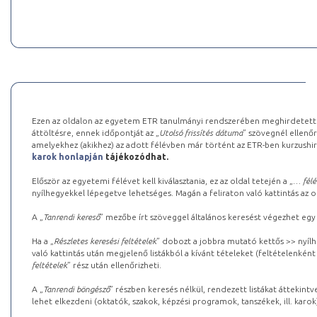
Ezen az oldalon az egyetem ETR tanulmányi rendszerében meghirdetett k
áttöltésre, ennek időpontját az „
Utolsó frissítés dátuma
” szövegnél ellenőr
amelyekhez (akikhez) az adott félévben már történt az ETR-ben kurzushi
karok honlapján
tájékozódhat.
Először az egyetemi félévet kell kiválasztania, ez az oldal tetején a „
… félé
nyílhegyekkel lépegetve lehetséges. Magán a feliraton való kattintás az old
A „
Tanrendi kereső
” mezőbe írt szöveggel általános keresést végezhet egy
Ha a „
Részletes keresési feltételek
” dobozt a jobbra mutató kettős >> nyílh
való kattintás után megjelenő listákból a kívánt tételeket (feltételenként
feltételek
” rész után ellenőrizheti.
A „
Tanrendi böngésző
” részben keresés nélkül, rendezett listákat áttekin
lehet elkezdeni (oktatók, szakok, képzési programok, tanszékek, ill. karok