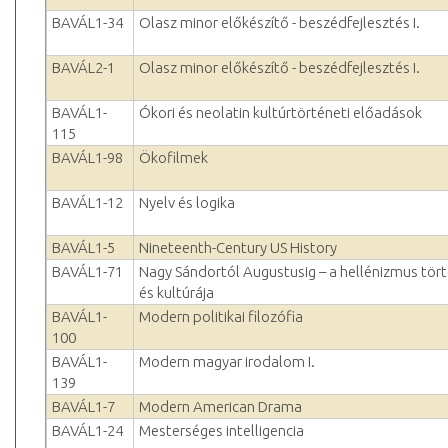
BAVÁL1-34
Olasz minor előkészítő - beszédfejlesztés I.
BAVÁL2-1
Olasz minor előkészítő - beszédfejlesztés I.
BAVÁL1-
Ókori és neolatin kultúrtörténeti előadások
115
BAVÁL1-98
Ökofilmek
BAVÁL1-12
Nyelv és logika
BAVÁL1-5
Nineteenth-Century US History
BAVÁL1-71
Nagy Sándortól Augustusig – a hellénizmus tör
és kultúrája
BAVÁL1-
Modern politikai filozófia
100
BAVÁL1-
Modern magyar irodalom I.
139
BAVÁL1-7
Modern American Drama
BAVÁL1-24
Mesterséges intelligencia