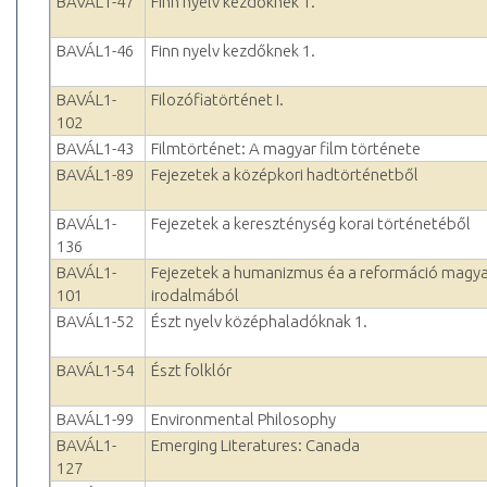
BAVÁL1-47
Finn nyelv kezdőknek 1.
BAVÁL1-46
Finn nyelv kezdőknek 1.
BAVÁL1-
Filozófiatörténet I.
102
BAVÁL1-43
Filmtörténet: A magyar film története
BAVÁL1-89
Fejezetek a középkori hadtörténetből
BAVÁL1-
Fejezetek a kereszténység korai történetéből
136
BAVÁL1-
Fejezetek a humanizmus éa a reformáció magya
101
irodalmából
BAVÁL1-52
Észt nyelv középhaladóknak 1.
BAVÁL1-54
Észt folklór
BAVÁL1-99
Environmental Philosophy
BAVÁL1-
Emerging Literatures: Canada
127