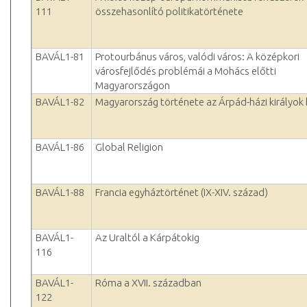
111
összehasonlító politikatörténete
BAVÁL1-81
Protourbánus város, valódi város: A középkori
városfejlődés problémái a Mohács előtti
Magyarországon
BAVÁL1-82
Magyarország története az Árpád-házi királyok
BAVÁL1-86
Global Religion
BAVÁL1-88
Francia egyháztörténet (IX-XIV. század)
BAVÁL1-
Az Uraltól a Kárpátokig
116
BAVÁL1-
Róma a XVII. században
122