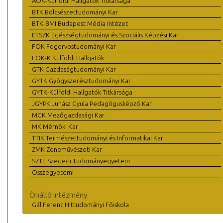
ÁOK-Külföldi Hallgatók Titkársága
BTK Bölcsészettudományi Kar
BTK-BMI Budapest Média Intézet
ETSZK Egészségtudományi és Szociális Képzési Kar
FOK Fogorvostudományi Kar
FOK-K Külföldi Hallgatók
GTK Gazdaságtudományi Kar
GYTK Gyógyszerésztudományi Kar
GYTK-Külföldi Hallgatók Titkársága
JGYPK Juhász Gyula Pedagógusképző Kar
MGK Mezőgazdasági Kar
MK Mérnöki Kar
TTIK Természettudományi és Informatikai Kar
ZMK Zeneművészeti Kar
SZTE Szegedi Tudományegyetem
Összegyetemi
Önálló intézmény
Gál Ferenc Hittudományi Főiskola