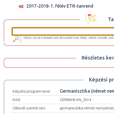
2017-2018-1. félév ETR-tanrend
Ta
Kérjük, írja be a keresett adat (kurzuskód címe, kódja, oktató, tanszék, szak
Részletes ker
Képzési p
Germanisztika (német ne
Képzési program neve:
Kód:
GERNN-B-AN_2014
Oklevél szerinti név:
germanisztika-német nemzetiség