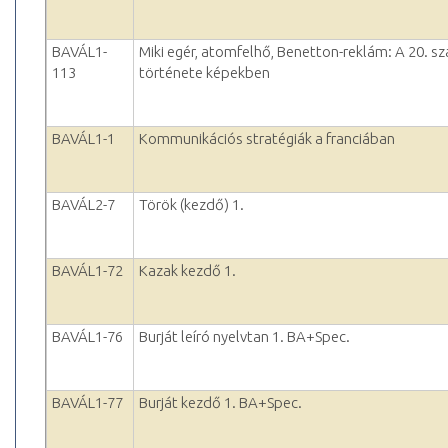
BAVÁL1-
Miki egér, atomfelhő, Benetton-reklám: A 20. s
113
története képekben
BAVÁL1-1
Kommunikációs stratégiák a franciában
BAVÁL2-7
Török (kezdő) 1.
BAVÁL1-72
Kazak kezdő 1.
BAVÁL1-76
Burját leíró nyelvtan 1. BA+Spec.
BAVÁL1-77
Burját kezdő 1. BA+Spec.