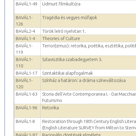
BAVÁL1-49
Udmurt filmkultúra
BAVÁL1-
Tragédia és vegyes műfajok
126
BAVÁL2-4
Török leíró nyelvtan 1.
BAVÁL1-4
Theories of Culture
BAVÁL1-
Terror(izmus): retorika, poétika, esztétika, polit
119
BAVÁL1-
Szlavisztika szabadegyetem 3.
110
BAVÁL1-17
Szintaktikai alapfogalmak
BAVÁL1-
Színház a határon: a dráma színeváltozása
120
BAVÁL1-63
Storia dell'Arte Contemporanea I. - Dai Macchiaio
Futurismo
BAVÁL1-96
Retorika
BAVÁL1-8
Restoration through 18th Century English Liter
(English Literature SURVEY from Milton to Stern
BAVÁL1-97
Racionális döntések elmélete