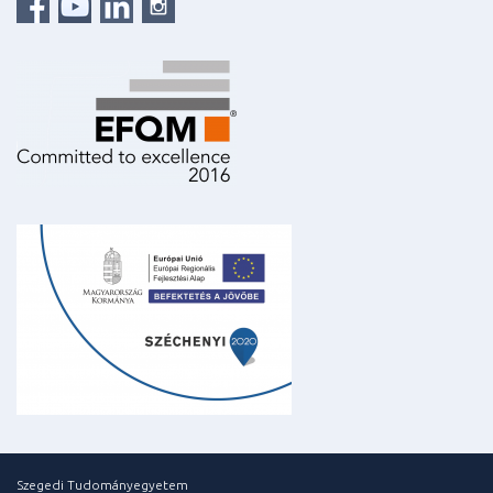
Szegedi Tudományegyetem