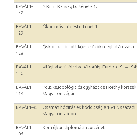
BAVÁL1-
A Krimi Kánság története 1.
142
BAVÁL1-
Ókori művelődéstörténet 1.
129
BAVÁL1-
Őskori pattintott kőeszközök meghatározása
128
BAVÁL1-
Világháborútól világháborúig (Európa 1914-194
130
BAVÁL1-
Politika,ideológia és egyházak a Horthy-korszak
114
Magyarországán
BAVÁL1-95
Oszmán hódítás és hódoltság a 16-17. századi
Magyarországon
BAVÁL1-
Kora újkori diplomácia történet
106