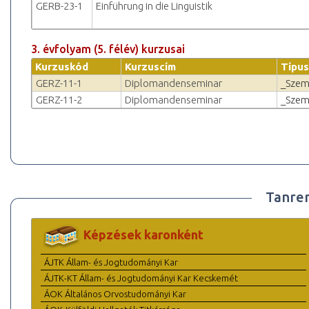
GERB-23-1
Einführung in die Linguistik
3. évfolyam (5. félév) kurzusai
Kurzuskód
Kurzuscím
Típus
GERZ-11-1
Diplomandenseminar
_Szem
GERZ-11-2
Diplomandenseminar
_Szem
Tanre
Képzések karonként
ÁJTK Állam- és Jogtudományi Kar
ÁJTK-KT Állam- és Jogtudományi Kar Kecskemét
ÁOK Általános Orvostudományi Kar