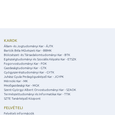
KAROK
Állam- és Jogtudományi Kar - ÁJTK
Bartók Béla Művészeti Kar - BBMK
Bölcsészet- és Társadalomtudományi Kar - BTK
Egészségtudományi és Szociális Képzési Kar - ETSZK
Fogorvostudományi Kar - FOK
Gazdaságtudományi Kar - GTK
Gyógyszerésztudományi Kar - GYTK
Juhász Gyula Pedagógusképző Kar - JGYPK
Mérnöki Kar - MK
Mezőgazdasági Kar - MGK
Szent-Györgyi Albert Orvostudományi Kar - SZAOK
Természettudományi és Informatikai Kar - TTIK
SZTE Tanárképző Központ
FELVÉTELI
Felvételi információk