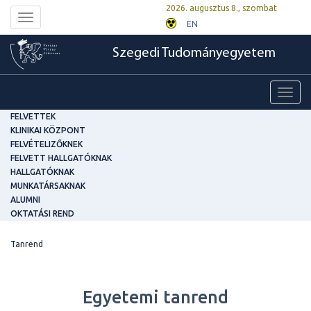
2026. augusztus 8., szombat
Toggle
EN
navigation
Szegedi Tudományegyetem
Toggl
navig
FELVETTEK
KLINIKAI KÖZPONT
FELVÉTELIZŐKNEK
FELVETT HALLGATÓKNAK
HALLGATÓKNAK
MUNKATÁRSAKNAK
ALUMNI
OKTATÁSI REND
Tanrend
Egyetemi tanrend