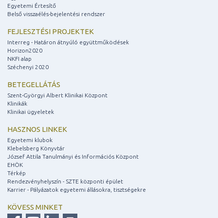
Egyetemi Értesítő
Belső visszaélés-bejelentési rendszer
FEJLESZTÉSI PROJEKTEK
Interreg - Határon átnyúló együttműködések
Horizon2020
NKFI alap
Széchenyi 2020
BETEGELLÁTÁS
Szent-Györgyi Albert Klinikai Központ
Klinikák
Klinikai ügyeletek
HASZNOS LINKEK
Egyetemi klubok
Klebelsberg Könyvtár
József Attila Tanulmányi és Információs Központ
EHÖK
Térkép
Rendezvényhelyszín - SZTE központi épület
Karrier - Pályázatok egyetemi állásokra, tisztségekre
KÖVESS MINKET