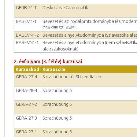
GERB-21-1
Deskriptive Grammatik
BABEVI1-1
Bevezetés az irodalomtudományba (és modern f
CSAK!!!!! SZLAVIS...
BABEVN1-2
Bevezetés a nyelvtudományba (Szlavisztika al
BABEVN1-1
Bevezetés a nyelvtudományba (nem szlavisztik
alapszakosoknak)
2. évfolyam (3. félév) kurzusai
Kurzuskód
Kurzuscím
GERA-27-4
Sprachübung für Stipendiaten
GERA-28-4
Sprachübung 6
GERA-27-2
Sprachübung 5
GERA-27-3
Sprachübung 5
GERA-27-1
Sprachübung 5