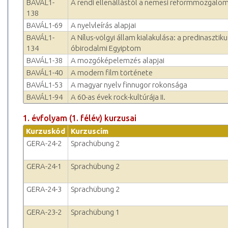
BAVÁL1-
A rendi ellenállástól a nemesi reformmozgalom
138
BAVÁL1-69
A nyelvleírás alapjai
BAVÁL1-
A Nílus-völgyi állam kialakulása: a predinasztiku
134
óbirodalmi Egyiptom
BAVÁL1-38
A mozgóképelemzés alapjai
BAVÁL1-40
A modern film története
BAVÁL1-53
A magyar nyelv finnugor rokonsága
BAVÁL1-94
A 60-as évek rock-kultúrája II.
1. évfolyam (1. félév) kurzusai
Kurzuskód
Kurzuscím
GERA-24-2
Sprachübung 2
GERA-24-1
Sprachübung 2
GERA-24-3
Sprachübung 2
GERA-23-2
Sprachübung 1