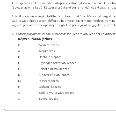
A böngésző és a kereső többoszlopos eredménylistái általában a különböz
(egyszer az emelkedő, kétszer a csökkenő sorrendhez). Az aktuális rendez
A listák sorainak a végén található jobbra mutató kettős >> nyílhegyek r
való továbblépés esetén előfordulhat, hogy egy link már védett, nem nyi
vagy lépjen vissza a böngészője megfelelő gombjával, vagy jelentkezzen be
A „
Képzési programok szerinti kurzuskódlista
” képernyőn két adat rövidített
Képzési forma (szint)
0
Nem releváns
A
Alapképzés
B
Bachelorképzés
E
Egységes osztatlan képzés
F
Felsőfokú szakképzés
K
Kiegészítő alapképzés
M
Mesterképzés
P
Doktori képzés
S
Szakirányú továbbképzés
X
Egyéb képzés