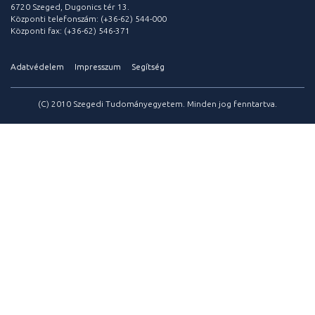
6720 Szeged, Dugonics tér 13.
Központi telefonszám: (+36-62) 544-000
Központi fax: (+36-62) 546-371
Adatvédelem
Impresszum
Segítség
(C) 2010 Szegedi Tudományegyetem. Minden jog fenntartva.