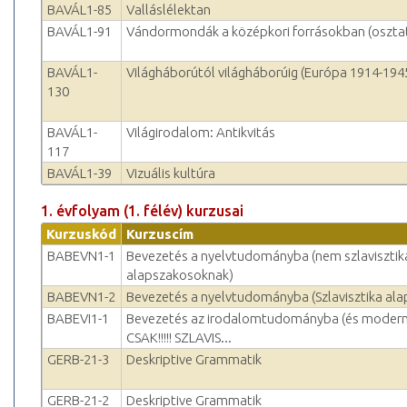
BAVÁL1-85
Valláslélektan
BAVÁL1-91
Vándormondák a középkori forrásokban (oszta
BAVÁL1-
Világháborútól világháborúig (Európa 1914-194
130
BAVÁL1-
Világirodalom: Antikvitás
117
BAVÁL1-39
Vizuális kultúra
1. évfolyam (1. félév) kurzusai
Kurzuskód
Kurzuscím
BABEVN1-1
Bevezetés a nyelvtudományba (nem szlavisztik
alapszakosoknak)
BABEVN1-2
Bevezetés a nyelvtudományba (Szlavisztika al
BABEVI1-1
Bevezetés az irodalomtudományba (és modern f
CSAK!!!!! SZLAVIS...
GERB-21-3
Deskriptive Grammatik
GERB-21-2
Deskriptive Grammatik