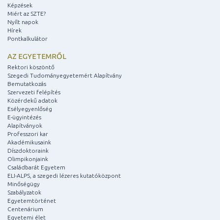
Képzések
Miért az SZTE?
Nyílt napok
Hírek
Pontkalkulátor
AZ EGYETEMRŐL
Rektori köszöntő
Szegedi Tudományegyetemért Alapítvány
Bemutatkozás
Szervezeti felépítés
Közérdekű adatok
Esélyegyenlőség
E-ügyintézés
Alapítványok
Professzori kar
Akadémikusaink
Díszdoktoraink
Olimpikonjaink
Családbarát Egyetem
ELI-ALPS, a szegedi lézeres kutatóközpont
Minőségügy
Szabályzatok
Egyetemtörténet
Centenárium
Egyetemi élet