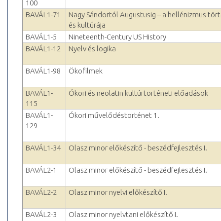
100
BAVÁL1-71
Nagy Sándortól Augustusig – a hellénizmus tör
és kultúrája
BAVÁL1-5
Nineteenth-Century US History
BAVÁL1-12
Nyelv és logika
BAVÁL1-98
Ökofilmek
BAVÁL1-
Ókori és neolatin kultúrtörténeti előadások
115
BAVÁL1-
Ókori művelődéstörténet 1.
129
BAVÁL1-34
Olasz minor előkészítő - beszédfejlesztés I.
BAVÁL2-1
Olasz minor előkészítő - beszédfejlesztés I.
BAVÁL2-2
Olasz minor nyelvi előkészítő I.
BAVÁL2-3
Olasz minor nyelvtani előkészítő I.