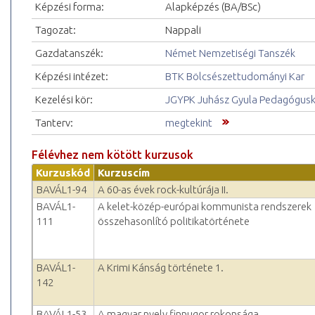
Képzési forma:
Alapképzés (BA/BSc)
Tagozat:
Nappali
Gazdatanszék:
Német Nemzetiségi Tanszék
Képzési intézet:
BTK Bölcsészettudományi Kar
Kezelési kör:
JGYPK Juhász Gyula Pedagógus
Tanterv:
megtekint
Félévhez nem kötött kurzusok
Kurzuskód
Kurzuscím
BAVÁL1-94
A 60-as évek rock-kultúrája II.
BAVÁL1-
A kelet-közép-európai kommunista rendszerek
111
összehasonlító politikatörténete
BAVÁL1-
A Krimi Kánság története 1.
142
BAVÁL1-53
A magyar nyelv finnugor rokonsága