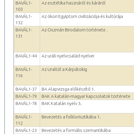
BAVÁL1-
Az esztétika hasznáról és káráról
103
BAVÁL1-
Az ókori Egyiptom civilizációja és kultúrája
132
BAVÁL1-
Az Oszmán Birodalom története .
131
BAVÁL1-44
Az uráli nyelvcsalád nyelvei
BAVÁL1-
Az Uraltól a Kárpátokig
116
BAVÁL1-37
BA Alapvizsga előkészítő 1.
BAVÁL1-79
BAK A katalán-magyar kapcsolatok története
BAVÁL1-78
BAK Katalán nyelv 3.
BAVÁL1-
Bevezetés a folklorisztikába 1.
112
BAVÁL1-23
Bevezetés a formális szemantikába