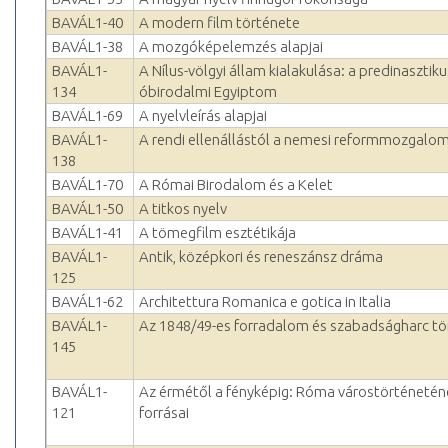
BAVÁL1-40
A modern film története
BAVÁL1-38
A mozgóképelemzés alapjai
BAVÁL1-
A Nílus-völgyi állam kialakulása: a predinasztiku
134
óbirodalmi Egyiptom
BAVÁL1-69
A nyelvleírás alapjai
BAVÁL1-
A rendi ellenállástól a nemesi reformmozgalom
138
BAVÁL1-70
A Római Birodalom és a Kelet
BAVÁL1-50
A titkos nyelv
BAVÁL1-41
A tömegfilm esztétikája
BAVÁL1-
Antik, középkori és reneszánsz dráma
125
BAVÁL1-62
Architettura Romanica e gotica in Italia
BAVÁL1-
Az 1848/49-es forradalom és szabadságharc tö
145
BAVÁL1-
Az érmétől a fényképig: Róma várostörténetén
121
forrásai