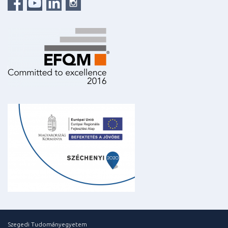
Szegedi Tudományegyetem