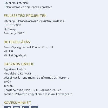
Egyetemi Értesítő
Belső visszaélés-bejelentési rendszer
FEJLESZTÉSI PROJEKTEK
Interreg - Határon átnyúló együttműködések
Horizon2020
NKFI alap
Széchenyi 2020
BETEGELLÁTÁS
Szent-Györgyi Albert Klinikai Központ
Klinikák
Klinikai ügyeletek
HASZNOS LINKEK
Egyetemi klubok
Klebelsberg Könyvtár
József Attila Tanulmányi és Információs Központ
EHÖK
Térkép
Rendezvényhelyszín - SZTE központi épület
Karrier - Pályázatok egyetemi állásokra, tisztségekre
KÖVESS MINKET