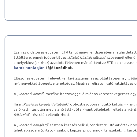
Ezen az oldalon az egyetem ETR tanulmányi rendszerében meghirdetett k
áttöltésre, ennek időpontját az „
Utolsó frissítés dátuma
” szövegnél ellenőr
amelyekhez (akikhez) az adott félévben már történt az ETR-ben kurzushi
karok honlapján
tájékozódhat.
Először az egyetemi félévet kell kiválasztania, ez az oldal tetején a „
… félé
nyílhegyekkel lépegetve lehetséges. Magán a feliraton való kattintás az old
A „
Tanrendi kereső
” mezőbe írt szöveggel általános keresést végezhet egy
Ha a „
Részletes keresési feltételek
” dobozt a jobbra mutató kettős >> nyílh
való kattintás után megjelenő listákból a kívánt tételeket (feltételenként
feltételek
” rész után ellenőrizheti.
A „
Tanrendi böngésző
” részben keresés nélkül, rendezett listákat áttekin
lehet elkezdeni (oktatók, szakok, képzési programok, tanszékek, ill. karok