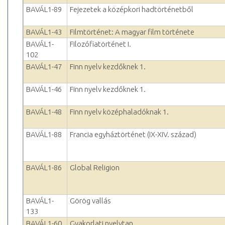
BAVÁL1-89
Fejezetek a középkori hadtörténetből
BAVÁL1-43
Filmtörténet: A magyar film története
BAVÁL1-
Filozófiatörténet I.
102
BAVÁL1-47
Finn nyelv kezdőknek 1.
BAVÁL1-46
Finn nyelv kezdőknek 1.
BAVÁL1-48
Finn nyelv középhaladóknak 1.
BAVÁL1-88
Francia egyháztörténet (IX-XIV. század)
BAVÁL1-86
Global Religion
BAVÁL1-
Görög vallás
133
BAVÁL1-60
Gyakorlati nyelvtan