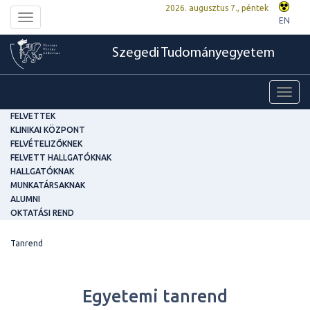
2026. augusztus 7., péntek
Toggle
EN
navigation
Szegedi Tudományegyetem
Toggl
navig
FELVETTEK
KLINIKAI KÖZPONT
FELVÉTELIZŐKNEK
FELVETT HALLGATÓKNAK
HALLGATÓKNAK
MUNKATÁRSAKNAK
ALUMNI
OKTATÁSI REND
Tanrend
Egyetemi tanrend