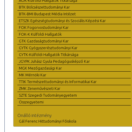
ÁOK-Külföldi Hallgatók Titkársága
BTK Bölcsészettudományi Kar
BTK-BMI Budapest Média Intézet
ETSZK Egészségtudományi és Szociális Képzési Kar
FOK Fogorvostudományi Kar
FOK-K Külföldi Hallgatók
GTK Gazdaságtudományi Kar
GYTK Gyógyszerésztudományi Kar
GYTK-Külföldi Hallgatók Titkársága
JGYPK Juhász Gyula Pedagógusképző Kar
MGK Mezőgazdasági Kar
MK Mérnöki Kar
TTIK Természettudományi és Informatikai Kar
ZMK Zeneművészeti Kar
SZTE Szegedi Tudományegyetem
Összegyetemi
Önálló intézmény
Gál Ferenc Hittudományi Főiskola