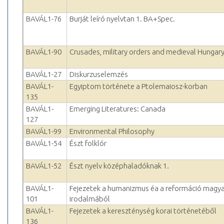
BAVÁL1-76
Burját leíró nyelvtan 1. BA+Spec.
BAVÁL1-90
Crusades, military orders and medieval Hungar
BAVÁL1-27
Diskurzuselemzés
BAVÁL1-
Egyiptom története a Ptolemaiosz-korban
135
BAVÁL1-
Emerging Literatures: Canada
127
BAVÁL1-99
Environmental Philosophy
BAVÁL1-54
Észt folklór
BAVÁL1-52
Észt nyelv középhaladóknak 1.
BAVÁL1-
Fejezetek a humanizmus éa a reformáció magya
101
irodalmából
BAVÁL1-
Fejezetek a kereszténység korai történetéből
136