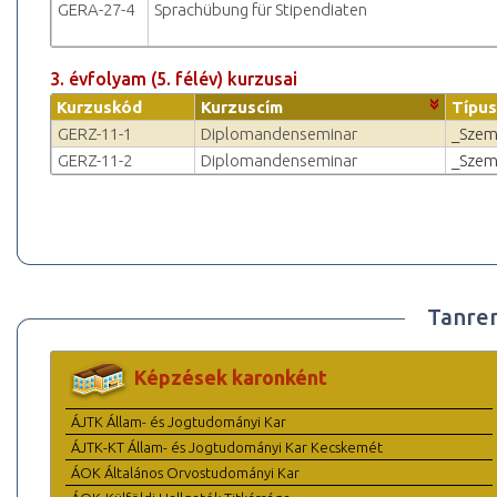
GERA-27-4
Sprachübung für Stipendiaten
3. évfolyam (5. félév) kurzusai
Kurzuskód
Kurzuscím
Típus
GERZ-11-1
Diplomandenseminar
_Szem
GERZ-11-2
Diplomandenseminar
_Szem
Tanre
Képzések karonként
ÁJTK Állam- és Jogtudományi Kar
ÁJTK-KT Állam- és Jogtudományi Kar Kecskemét
ÁOK Általános Orvostudományi Kar