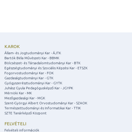
KAROK
Állam- és Jogtudományi Kar - ÁJTK
Bartók Béla Művészeti Kar - BBMK
Bölcsészet- és Társadalomtudományi Kar - BTK
Egészségtudományi és Szociális Képzési Kar - ETSZK
Fogorvostudományi Kar - FOK
Gazdaságtudományi Kar - GTK
Gyógyszerésztudományi Kar - GYTK
Juhász Gyula Pedagógusképző Kar - JGYPK
Mérnöki Kar - MK
Mezőgazdasági Kar - MGK
Szent-Györgyi Albert Orvostudományi Kar - SZAOK
Természettudományi és Informatikai Kar - TTIK
SZTE Tanárképző Központ
FELVÉTELI
Felvételi információk