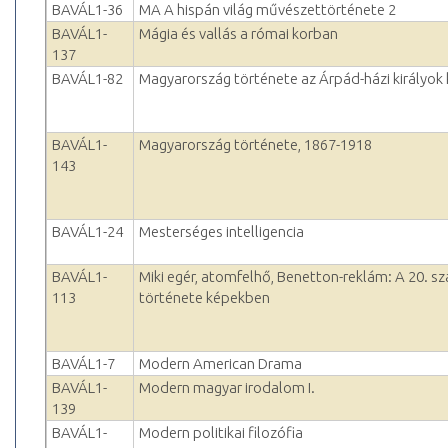
BAVÁL1-36
MA A hispán világ művészettörténete 2
BAVÁL1-
Mágia és vallás a római korban
137
BAVÁL1-82
Magyarország története az Árpád-házi királyok
BAVÁL1-
Magyarország története, 1867-1918
143
BAVÁL1-24
Mesterséges intelligencia
BAVÁL1-
Miki egér, atomfelhő, Benetton-reklám: A 20. s
113
története képekben
BAVÁL1-7
Modern American Drama
BAVÁL1-
Modern magyar irodalom I.
139
BAVÁL1-
Modern politikai filozófia