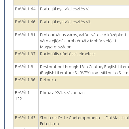
BAVÁL1-64
Portugál nyelvfejlesztés V.
BAVÁL1-66
Portugál nyelvfejlesztés VII.
BAVÁL1-81
Protourbánus város, valódi város: A középkori
városfejlődés problémái a Mohács előtti
Magyarországon
BAVÁL1-97
Racionális döntések elmélete
BAVÁL1-8
Restoration through 18th Century English Liter
(English Literature SURVEY from Milton to Stern
BAVÁL1-96
Retorika
BAVÁL1-
Róma a XVII. században
122
BAVÁL1-63
Storia dell'Arte Contemporanea I. - Dai Macchiaio
Futurismo