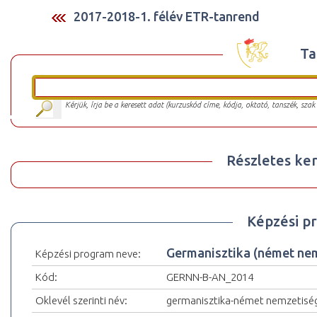
2017-2018-1. félév ETR-tanrend
Ta
Kérjük, írja be a keresett adat (kurzuskód címe, kódja, oktató, tanszék, szak
Részletes ker
Képzési p
Germanisztika (német ne
Képzési program neve:
Kód:
GERNN-B-AN_2014
Oklevél szerinti név:
germanisztika-német nemzetiség