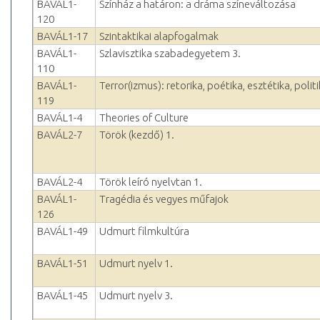
BAVÁL1-
Színház a határon: a dráma színeváltozása
120
BAVÁL1-17
Szintaktikai alapfogalmak
BAVÁL1-
Szlavisztika szabadegyetem 3.
110
BAVÁL1-
Terror(izmus): retorika, poétika, esztétika, polit
119
BAVÁL1-4
Theories of Culture
BAVÁL2-7
Török (kezdő) 1.
BAVÁL2-4
Török leíró nyelvtan 1.
BAVÁL1-
Tragédia és vegyes műfajok
126
BAVÁL1-49
Udmurt filmkultúra
BAVÁL1-51
Udmurt nyelv 1.
BAVÁL1-45
Udmurt nyelv 3.