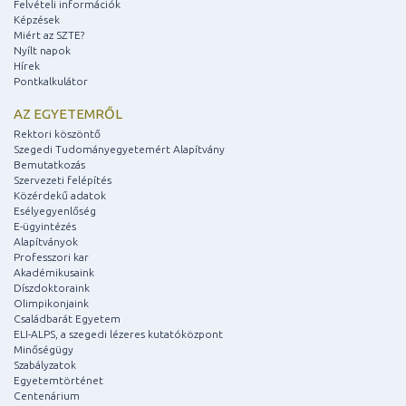
Felvételi információk
Képzések
Miért az SZTE?
Nyílt napok
Hírek
Pontkalkulátor
AZ EGYETEMRŐL
Rektori köszöntő
Szegedi Tudományegyetemért Alapítvány
Bemutatkozás
Szervezeti felépítés
Közérdekű adatok
Esélyegyenlőség
E-ügyintézés
Alapítványok
Professzori kar
Akadémikusaink
Díszdoktoraink
Olimpikonjaink
Családbarát Egyetem
ELI-ALPS, a szegedi lézeres kutatóközpont
Minőségügy
Szabályzatok
Egyetemtörténet
Centenárium