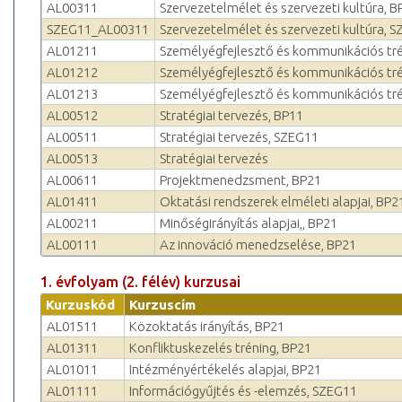
AL00311
Szervezetelmélet és szerveze­ti kultúra, B
SZEG11_AL00311
Szervezetelmélet és szerveze­ti kultúra, 
AL01211
Személyégfejlesztő és kommunikációs tr
AL01212
Személyégfejlesztő és kommunikációs tré
AL01213
Személyégfejlesztő és kommunikációs tr
AL00512
Stratégiai tervezés, BP11
AL00511
Stratégiai tervezés, SZEG11
AL00513
Stratégiai tervezés
AL00611
Projektmenedzsment, BP21
AL01411
Oktatási rendszerek elméleti alapjai, BP2
AL00211
Minőségirányítás alapjai,, BP21
AL00111
Az innováció menedzselése, BP21
1. évfolyam (2. félév) kurzusai
Kurzuskód
Kurzuscím
AL01511
Közoktatás irányítás, BP21
AL01311
Konfliktuskezelés tréning, BP21
AL01011
Intézményértékelés alapjai, BP21
AL01111
Információgyűjtés és -elemzés, SZEG11