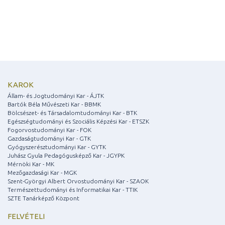
KAROK
Állam- és Jogtudományi Kar - ÁJTK
Bartók Béla Művészeti Kar - BBMK
Bölcsészet- és Társadalomtudományi Kar - BTK
Egészségtudományi és Szociális Képzési Kar - ETSZK
Fogorvostudományi Kar - FOK
Gazdaságtudományi Kar - GTK
Gyógyszerésztudományi Kar - GYTK
Juhász Gyula Pedagógusképző Kar - JGYPK
Mérnöki Kar - MK
Mezőgazdasági Kar - MGK
Szent-Györgyi Albert Orvostudományi Kar - SZAOK
Természettudományi és Informatikai Kar - TTIK
SZTE Tanárképző Központ
FELVÉTELI