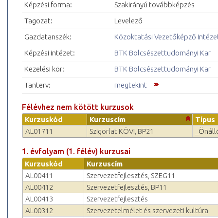
Képzési forma:
Szakirányú továbbképzés
Tagozat:
Levelező
Gazdatanszék:
Közoktatási Vezetőképző Intéze
Képzési intézet:
BTK Bölcsészettudományi Kar
Kezelési kör:
BTK Bölcsészettudományi Kar
Tanterv:
megtekint
Félévhez nem kötött kurzusok
Kurzuskód
Kurzuscím
Típus
AL01711
Szigorlat KÖVI, BP21
_Önáll
1. évfolyam (1. félév) kurzusai
Kurzuskód
Kurzuscím
AL00411
Szervezetfejlesztés, SZEG11
AL00412
Szervezetfejlesztés, BP11
AL00413
Szervezetfejlesztés
AL00312
Szervezetelmélet és szerveze­ti kultúra