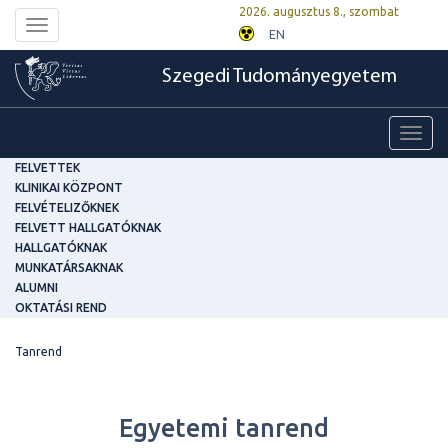
2026. augusztus 8., szombat
Toggle
EN
navigation
Szegedi Tudományegyetem
Toggl
navig
FELVETTEK
KLINIKAI KÖZPONT
FELVÉTELIZŐKNEK
FELVETT HALLGATÓKNAK
HALLGATÓKNAK
MUNKATÁRSAKNAK
ALUMNI
OKTATÁSI REND
Tanrend
Egyetemi tanrend