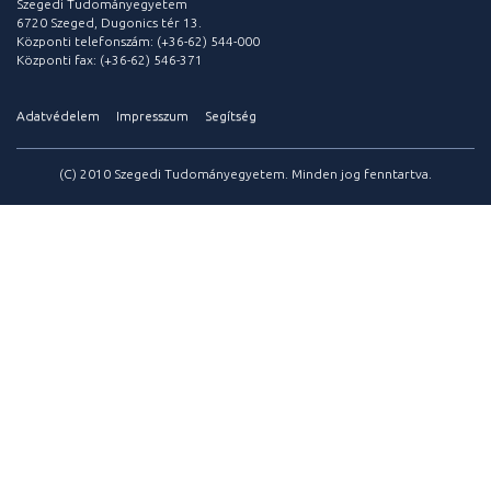
Szegedi Tudományegyetem
6720 Szeged, Dugonics tér 13.
Központi telefonszám: (+36-62) 544-000
Központi fax: (+36-62) 546-371
Adatvédelem
Impresszum
Segítség
(C) 2010 Szegedi Tudományegyetem. Minden jog fenntartva.