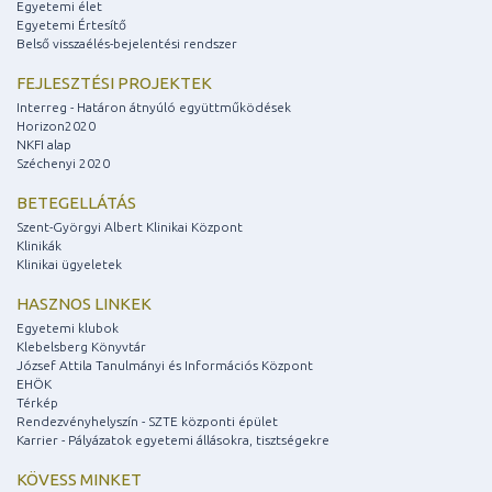
Egyetemi élet
Egyetemi Értesítő
Belső visszaélés-bejelentési rendszer
FEJLESZTÉSI PROJEKTEK
Interreg - Határon átnyúló együttműködések
Horizon2020
NKFI alap
Széchenyi 2020
BETEGELLÁTÁS
Szent-Györgyi Albert Klinikai Központ
Klinikák
Klinikai ügyeletek
HASZNOS LINKEK
Egyetemi klubok
Klebelsberg Könyvtár
József Attila Tanulmányi és Információs Központ
EHÖK
Térkép
Rendezvényhelyszín - SZTE központi épület
Karrier - Pályázatok egyetemi állásokra, tisztségekre
KÖVESS MINKET