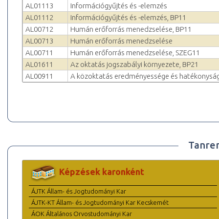
AL01113
Információgyűjtés és -elemzés
AL01112
Információgyűjtés és -elemzés, BP11
AL00712
Humán erőforrás menedzselése, BP11
AL00713
Humán erőforrás menedzselése
AL00711
Humán erőforrás menedzselése, SZEG11
AL01611
Az oktatás jogszabályi környezete, BP21
AL00911
A közoktatás eredményessége és hatékonyság
Tanre
Képzések karonként
ÁJTK Állam- és Jogtudományi Kar
ÁJTK-KT Állam- és Jogtudományi Kar Kecskemét
ÁOK Általános Orvostudományi Kar