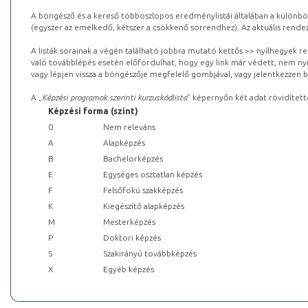
A böngésző és a kereső többoszlopos eredménylistái általában a különböz
(egyszer az emelkedő, kétszer a csökkenő sorrendhez). Az aktuális rendez
A listák sorainak a végén található jobbra mutató kettős >> nyílhegyek r
való továbblépés esetén előfordulhat, hogy egy link már védett, nem nyi
vagy lépjen vissza a böngészője megfelelő gombjával, vagy jelentkezzen be
A „
Képzési programok szerinti kurzuskódlista
” képernyőn két adat rövidített
Képzési forma (szint)
0
Nem releváns
A
Alapképzés
B
Bachelorképzés
E
Egységes osztatlan képzés
F
Felsőfokú szakképzés
K
Kiegészítő alapképzés
M
Mesterképzés
P
Doktori képzés
S
Szakirányú továbbképzés
X
Egyéb képzés