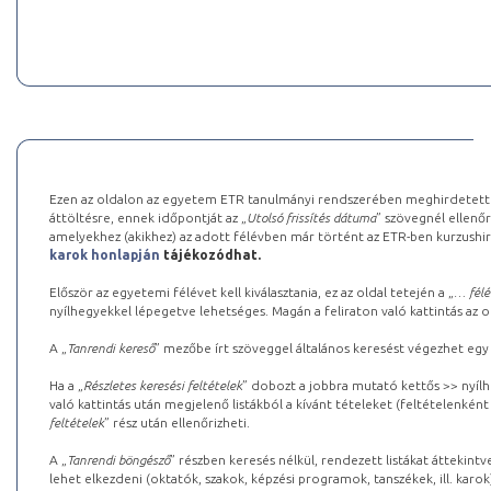
Ezen az oldalon az egyetem ETR tanulmányi rendszerében meghirdetett k
áttöltésre, ennek időpontját az „
Utolsó frissítés dátuma
” szövegnél ellenőr
amelyekhez (akikhez) az adott félévben már történt az ETR-ben kurzushi
karok honlapján
tájékozódhat.
Először az egyetemi félévet kell kiválasztania, ez az oldal tetején a „
… félé
nyílhegyekkel lépegetve lehetséges. Magán a feliraton való kattintás az old
A „
Tanrendi kereső
” mezőbe írt szöveggel általános keresést végezhet egy
Ha a „
Részletes keresési feltételek
” dobozt a jobbra mutató kettős >> nyílh
való kattintás után megjelenő listákból a kívánt tételeket (feltételenként
feltételek
” rész után ellenőrizheti.
A „
Tanrendi böngésző
” részben keresés nélkül, rendezett listákat áttekin
lehet elkezdeni (oktatók, szakok, képzési programok, tanszékek, ill. karok