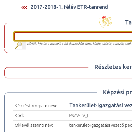
2017-2018-1. félév ETR-tanrend
Ta
Kérjük, írja be a keresett adat (kurzuskód címe, kódja, oktató, tanszék, szak
Részletes ker
Képzési p
Tankerület-igazgatási vez
Képzési program neve:
Kód:
PSZV-TV_L
Oklevél szerinti név:
tankerület-igazgatási vezető pe