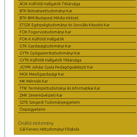
ÁOK-Külföldi Hallgatók Titkársága
BTK Bölcsészettudományi Kar
BTK-BMI Budapest Média Intézet
ETSZK Egészségtudományi és Szociális Képzési Kar
FOK Fogorvostudományi Kar
FOK-K Külföldi Hallgatók
GTK Gazdaságtudományi Kar
GYTK Gyógyszerésztudományi Kar
GYTK-Külföldi Hallgatók Titkársága
JGYPK Juhász Gyula Pedagógusképző Kar
MGK Mezőgazdasági Kar
MK Mérnöki Kar
TTIK Természettudományi és Informatikai Kar
ZMK Zeneművészeti Kar
SZTE Szegedi Tudományegyetem
Összegyetemi
Önálló intézmény
Gál Ferenc Hittudományi Főiskola