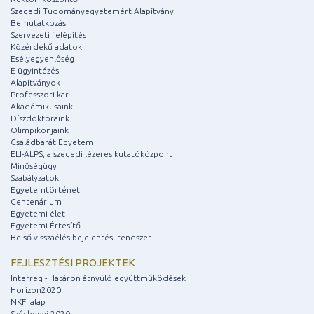
Szegedi Tudományegyetemért Alapítvány
Bemutatkozás
Szervezeti felépítés
Közérdekű adatok
Esélyegyenlőség
E-ügyintézés
Alapítványok
Professzori kar
Akadémikusaink
Díszdoktoraink
Olimpikonjaink
Családbarát Egyetem
ELI-ALPS, a szegedi lézeres kutatóközpont
Minőségügy
Szabályzatok
Egyetemtörténet
Centenárium
Egyetemi élet
Egyetemi Értesítő
Belső visszaélés-bejelentési rendszer
FEJLESZTÉSI PROJEKTEK
Interreg - Határon átnyúló együttműködések
Horizon2020
NKFI alap
Széchenyi 2020