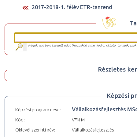
2017-2018-1. félév ETR-tanrend
Ta
Kérjük, írja be a keresett adat (kurzuskód címe, kódja, oktató, tanszék, szak
Részletes ker
Képzési p
Vállalkozásfejlesztés MS
Képzési program neve:
Kód:
VFN-M
Oklevél szerinti név:
Vállalkozásfejlesztés