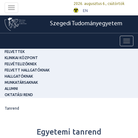
2026. augusztus 6., csütörtök
Toggle
EN
navigation
Szegedi Tudományegyetem
Toggl
navig
FELVETTEK
KLINIKAI KÖZPONT
FELVÉTELIZŐKNEK
FELVETT HALLGATÓKNAK
HALLGATÓKNAK
MUNKATÁRSAKNAK
ALUMNI
OKTATÁSI REND
Tanrend
Egyetemi tanrend