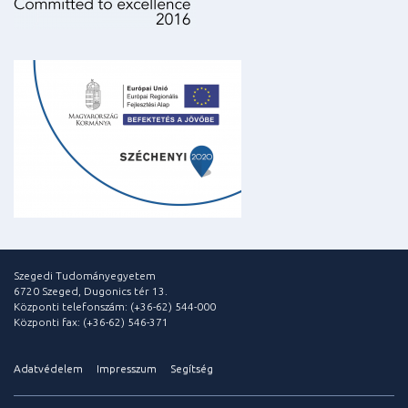
Szegedi Tudományegyetem
6720 Szeged, Dugonics tér 13.
Központi telefonszám: (+36-62) 544-000
Központi fax: (+36-62) 546-371
Adatvédelem
Impresszum
Segítség