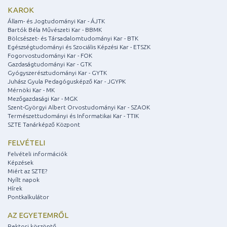
KAROK
Állam- és Jogtudományi Kar - ÁJTK
Bartók Béla Művészeti Kar - BBMK
Bölcsészet- és Társadalomtudományi Kar - BTK
Egészségtudományi és Szociális Képzési Kar - ETSZK
Fogorvostudományi Kar - FOK
Gazdaságtudományi Kar - GTK
Gyógyszerésztudományi Kar - GYTK
Juhász Gyula Pedagógusképző Kar - JGYPK
Mérnöki Kar - MK
Mezőgazdasági Kar - MGK
Szent-Györgyi Albert Orvostudományi Kar - SZAOK
Természettudományi és Informatikai Kar - TTIK
SZTE Tanárképző Központ
FELVÉTELI
Felvételi információk
Képzések
Miért az SZTE?
Nyílt napok
Hírek
Pontkalkulátor
AZ EGYETEMRŐL
Rektori köszöntő