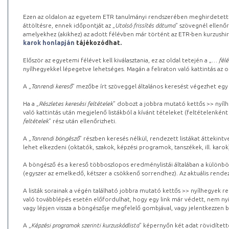
Ezen az oldalon az egyetem ETR tanulmányi rendszerében meghirdetett k
áttöltésre, ennek időpontját az „
Utolsó frissítés dátuma
” szövegnél ellenőr
amelyekhez (akikhez) az adott félévben már történt az ETR-ben kurzushi
karok honlapján
tájékozódhat.
Először az egyetemi félévet kell kiválasztania, ez az oldal tetején a „
… félé
nyílhegyekkel lépegetve lehetséges. Magán a feliraton való kattintás az old
A „
Tanrendi kereső
” mezőbe írt szöveggel általános keresést végezhet egy
Ha a „
Részletes keresési feltételek
” dobozt a jobbra mutató kettős >> nyílh
való kattintás után megjelenő listákból a kívánt tételeket (feltételenként
feltételek
” rész után ellenőrizheti.
A „
Tanrendi böngésző
” részben keresés nélkül, rendezett listákat áttekin
lehet elkezdeni (oktatók, szakok, képzési programok, tanszékek, ill. karok
A böngésző és a kereső többoszlopos eredménylistái általában a különböz
(egyszer az emelkedő, kétszer a csökkenő sorrendhez). Az aktuális rendez
A listák sorainak a végén található jobbra mutató kettős >> nyílhegyek r
való továbblépés esetén előfordulhat, hogy egy link már védett, nem nyi
vagy lépjen vissza a böngészője megfelelő gombjával, vagy jelentkezzen be
A „
Képzési programok szerinti kurzuskódlista
” képernyőn két adat rövidített