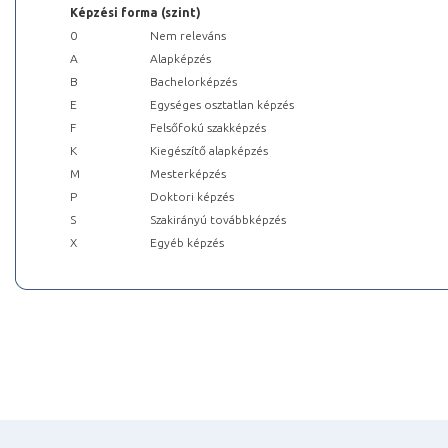
Képzési forma (szint)
0
Nem releváns
A
Alapképzés
B
Bachelorképzés
E
Egységes osztatlan képzés
F
Felsőfokú szakképzés
K
Kiegészítő alapképzés
M
Mesterképzés
P
Doktori képzés
S
Szakirányú továbbképzés
X
Egyéb képzés