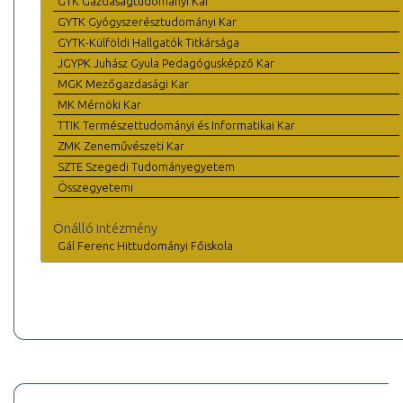
GTK Gazdaságtudományi Kar
GYTK Gyógyszerésztudományi Kar
GYTK-Külföldi Hallgatók Titkársága
JGYPK Juhász Gyula Pedagógusképző Kar
MGK Mezőgazdasági Kar
MK Mérnöki Kar
TTIK Természettudományi és Informatikai Kar
ZMK Zeneművészeti Kar
SZTE Szegedi Tudományegyetem
Összegyetemi
Önálló intézmény
Gál Ferenc Hittudományi Főiskola