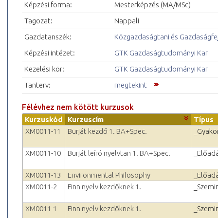
Képzési forma:
Mesterképzés (MA/MSc)
Tagozat:
Nappali
Gazdatanszék:
Közgazdaságtani és Gazdaságfejl
Képzési intézet:
GTK Gazdaságtudományi Kar
Kezelési kör:
GTK Gazdaságtudományi Kar
Tanterv:
megtekint
Félévhez nem kötött kurzusok
Kurzuskód
Kurzuscím
Típus
XM0011-11
Burját kezdő 1. BA+Spec.
_Gyakor
XM0011-10
Burját leíró nyelvtan 1. BA+Spec.
_Előad
XM0011-13
Environmental Philosophy
_Előad
XM0011-2
Finn nyelv kezdőknek 1.
_Szemi
XM0011-1
Finn nyelv kezdőknek 1.
_Szemi