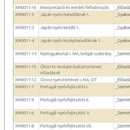
XM0011-16
Interpretáció és eredeti felhalmozás
_Előad
XM0011-5
Japán nyelv haladóknak 1.
_Gyakor
XM0011-3
Japán nyelv kezdő 1.
_Gyakor
XM0011-4
Japán nyelv középhaladóknak 1.
_Gyakor
XM0011-14
Nyelvgyakorlat I. MA, bolgár szakirány
_Szemi
XM0011-15
Ókori és neolatin kultúrtörténeti
_Előad
előadások
XM0011-12
Orosz nyelvtörténet I. MA, OT
_Előad
XM0011-7
Portugál nyelvfejlesztés I.
_Szemi
XM0011-9
Portugál nyelvfejlesztés II.
_Szemi
XM0011-6
Portugál nyelvfejlesztés V.
_Szemi
XM0011-8
Portugál nyelvfejlesztés VII.
_Szemi